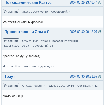
Вне форума
Психоделический Кактус
2007-09-29 23:48:44
#7
Участник
Здесь с 2007-09-25
Сообщений: 7
Фантастика! Очень красиво!
Вне форума
2007-09-30 09:42:07
#8
Просветленная Ольга Лэнс
Участник
Откуда: Магнитогорск, поселок Радужный
Здесь с 2007-06-27
Сообщений: 54
Красиво, за душу трогает)
Мир и любовь - это вам не хухры-мухры.
Вне форума
Траут
2007-09-30 20:21:57
#9
Участник
Откуда: Тольятти
Здесь с 2007-09-16
Сообщений: 114
Мамонов? 0_р