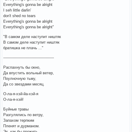
Everything's gonna be alright
I seh little darlin'
don't shed no tears
Everything's gonna be alright
Everything's gonna be alright"
"В самом деле наступит ништяк
В самом деле наступит ништяк
братишка не плачь ..."
-------------------------------------------
Распахнуть бы окно,
Да впустить вольный ветер,
Поулночную тьму,
Да со звездами месяц.
О-ла-я-хэй-йа-хэй-я
О-ла-я-хэй!
Буйные травы
Разгулялись по ветру,
Запахом терпким
Пленят и дурманом.
Эх, как бы прожить,