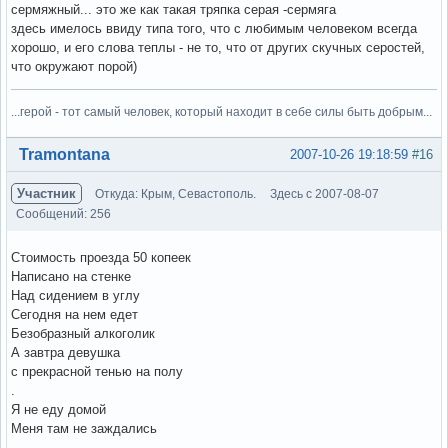
сермяжный... это же как такая тряпка серая -сермяга
здесь имелось ввиду типа того, что с любимым человеком всегда
хорошо, и его слова теплы - не то, что от других скучных серостей,
что окружают порой)
...герой - тот самый человек, который находит в себе силы быть добрым...
Вне форума
Tramontana
2007-10-26 19:18:59
#16
Участник
Откуда: Крым, Севастополь.
Здесь с 2007-08-07
Сообщений: 256
Стоимость проезда 50 копеек
Написано на стенке
Над сидением в углу
Сегодня на нем едет
Безобразный алкоголик
А завтра девушка
с прекрасной тенью на полу
.
Я не еду домой
Меня там не заждались
.