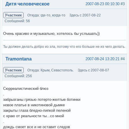
Вне форума
Дитя человеческое
2007-08-23 00:10:30
#3
Участник
Откуда: где-то, когда-то
Здесь с 2007-08-22
Сообщений: 56
Очень красиво и музыкально, хотелось бы услышать))
Ты должен делать добро из зла, потому что его больше не из чего делать.
Вне форума
Tramontana
2007-08-24 13:20:21
#4
Участник
Откуда: Крым, Севастополь.
Здесь с 2007-08-07
Сообщений: 256
Сюрреалистический блюз
.
забрызганы грязью потерто-желтые ботинки
новое платье в никотиновой дымке
закрыты глаза бледно-липкой пеленой
с краю от реальности ты...со мной
.
дождь смоет все и не оставит следов