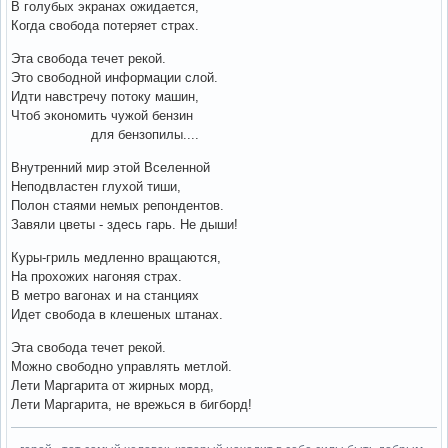
В голубых экранах ожидается,
Когда свобода потеряет страх.
Эта свобода течет рекой.
Это свободной информации слой.
Идти навстречу потоку машин,
Чтоб экономить чужой бензин
для бензопилы....
Внутренний мир этой Вселенной
Неподвластен глухой тиши,
Полон стаями немых репондентов.
Завяли цветы - здесь гарь. Не дыши!
Куры-гриль медленно вращаются,
На прохожих нагоняя страх.
В метро вагонах и на станциях
Идет свобода в клешеных штанах.
Эта свобода течет рекой.
Можно свободно управлять метлой.
Лети Маргарита от жирных морд,
Лети Маргарита, не врежься в бигборд!