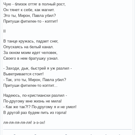
Чую - близок оттяг в полный рост,
Он тянет к себе, как магнит.
Это ты, Мирон, Павла убил?
Притуши фитилек-то - коптит!
II
В танце кружась, падает снег,
Опускаясь на белый канал.
За окном моим идет человек,
Своего в нем братушку узнал.
- Заходи, дык, быстрей я уж разлил -
Выветривается стоит!
- Так, это ты, Мирон, Павла убил?
Притуши фитилек-то коптит...
Надеюсь, по-христиански разлил -
По-другому мне жизнь не мила!
- Как же так?!? По-другому я и не умел!
В другой раз будем пить из горла!
ля-ля-ля-ля-ля! э-э-эх!