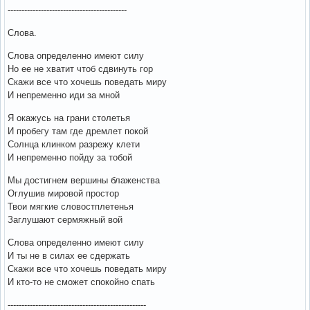
-------------------------------------------
Слова.
Слова определенно имеют силу
Но ее не хватит чтоб сдвинуть гор
Скажи все что хочешь поведать миру
И непременно иди за мной
Я окажусь на грани столетья
И пробегу там где дремлет покой
Солнца клинком разрежу клети
И непременно пойду за тобой
Мы достигнем вершины блаженства
Оглушив мировой простор
Твои мягкие словостплетенья
Заглушают сермяжный вой
Слова определенно имеют силу
И ты не в силах ее сдержать
Скажи все что хочешь поведать миру
И кто-то не сможет спокойно спать
--------------------------------------------------