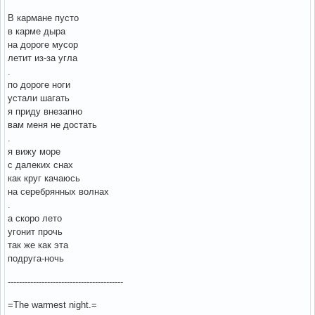
В кармане пусто
в карме дыра
на дороге мусор
летит из-за угла
.
по дороге ноги
устали шагать
я приду внезапно
вам меня не достать
.
я вижу море
с далеких снах
как круг качаюсь
на серебрянных волнах
.
а скоро лето
угонит прочь
так же как эта
подруга-ночь
-----------------------------------------
=The warmest night.=