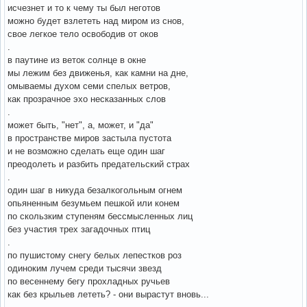
исчезнет и то к чему ты был неготов
можно будет взлететь над миром из снов,
свое легкое тело освободив от оков
.
в паутине из веток солнце в окне
мы лежим без движенья, как камни на дне,
омываемы духом семи спелых ветров,
как прозрачное эхо несказанных слов
.
может быть, "нет", а, может, и "да"
в пространстве миров застыла пустота
и не возможно сделать еще один шаг
преодолеть и разбить предательский страх
.
один шаг в никуда безалкогольным огнем
опьяненным безумьем пешкой или конем
по скользким ступеням бессмысленных лиц
без участия трех загадочных птиц
.
по пушистому снегу белых лепестков роз
одиноким лучем среди тысячи звезд
по весеннему бегу прохладных ручьев
как без крыльев лететь? - они вырастут вновь...