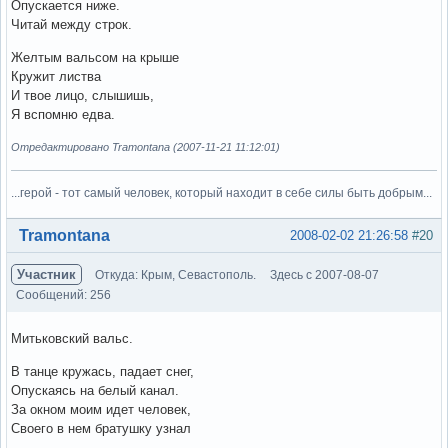
Опускается ниже.
Читай между строк.
Желтым вальсом на крыше
Кружит листва
И твое лицо, слышишь,
Я вспомню едва.
Отредактировано Tramontana (2007-11-21 11:12:01)
...герой - тот самый человек, который находит в себе силы быть добрым...
Вне форума
Tramontana
2008-02-02 21:26:58
#20
Участник
Откуда: Крым, Севастополь.
Здесь с 2007-08-07
Сообщений: 256
Митьковский вальс.
В танце кружась, падает снег,
Опускаясь на белый канал.
За окном моим идет человек,
Своего в нем братушку узнал