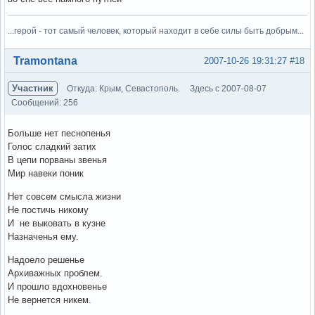
...герой - тот самый человек, который находит в себе силы быть добрым...
Вне форума
Tramontana
2007-10-26 19:31:27
#18
Участник
Откуда: Крым, Севастополь.
Здесь с 2007-08-07
Сообщений: 256
Больше нет песнопенья
Голос сладкий затих
В цепи порваны звенья
Мир навеки поник
Нет совсем смысла жизни
Не постичь никому
И не выковать в кузне
Назначенья ему.
Надоело решенье
Архиважных проблем.
И прошло вдохновенье
Не вернется никем.