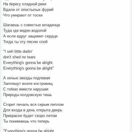
На берегу хладной реки
Вдали от опостылых фурий
Что умирают от тоски
Шагаешь с совестью младенца
Туда где виден водопой
А если вдруг защимит сердце
Тогда ты эту песню спой
"I seh little darlin'
don't shed no tears
Everything's gonna be alright
Everything's gonna be alright"
А ночью звезды подпевая
Запляшут возле костровищ
С тобою вместе нарушая
Природы колдовскую тишь
Сгорит печаль вся серым пеплом
Для входа в день открыта дверь
Прекрасно будет скоро летом
Ты понимаешь что теперь
"Everything's gonna be alright