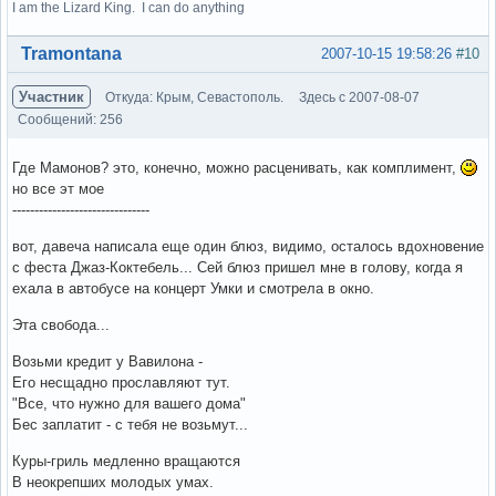
I am the Lizard King. I can do anything
Вне форума
Tramontana
2007-10-15 19:58:26
#10
Участник
Откуда: Крым, Севастополь.
Здесь с 2007-08-07
Сообщений: 256
Где Мамонов? это, конечно, можно расценивать, как комплимент,
но все эт мое
-------------------------------
вот, давеча написала еще один блюз, видимо, осталось вдохновение
с феста Джаз-Коктебель... Сей блюз пришел мне в голову, когда я
ехала в автобусе на концерт Умки и смотрела в окно.
Эта свобода...
Возьми кредит у Вавилона -
Его несщадно прославляют тут.
"Все, что нужно для вашего дома"
Бес заплатит - с тебя не возьмут...
Куры-гриль медленно вращаются
В неокрепших молодых умах.