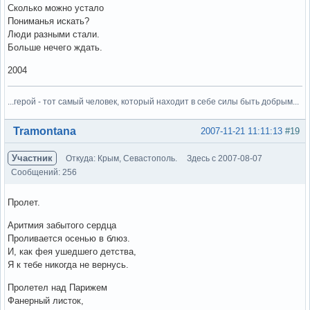
Сколько можно устало
Пониманья искать?
Люди разными стали.
Больше нечего ждать.
2004
...герой - тот самый человек, который находит в себе силы быть добрым...
Вне форума
Tramontana
2007-11-21 11:11:13
#19
Участник
Откуда: Крым, Севастополь.
Здесь с 2007-08-07
Сообщений: 256
Пролет.
Аритмия забытого сердца
Проливается осенью в блюз.
И, как фея ушедшего детства,
Я к тебе никогда не вернусь.
Пролетел над Парижем
Фанерный листок,