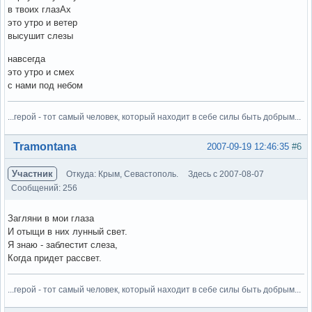
в твоих глазАх
это утро и ветер
высушит слезы
навсегда
это утро и смех
с нами под небом
...герой - тот самый человек, который находит в себе силы быть добрым...
Вне форума
Tramontana
2007-09-19 12:46:35
#6
Участник
Откуда: Крым, Севастополь.
Здесь с 2007-08-07
Сообщений: 256
Загляни в мои глаза
И отыщи в них лунный свет.
Я знаю - заблестит слеза,
Когда придет рассвет.
...герой - тот самый человек, который находит в себе силы быть добрым...