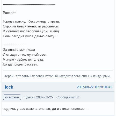
--------------------------------------------------
Рассвет.
Город стряхнул бессонницу с крыш,
Окропив безмятежность рассветом.
В суетном послесловии улиц и лиц
Ночь сегодня ушла данью свету...
----------------------
Загляни в мои глаза
И отыщи в них лунный свет.
Я знаю - заблестит слеза,
Когда придет рассвет.
...герой - тот самый человек, который находит в себе силы быть добрым...
Вне форума
lock
2007-08-22 16:28:04
#2
Участник
Здесь с 2007-03-25
Сообщений: 58
подпись у вас замечательная, да и стихи неплохие...