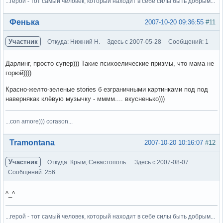
...герой - тот самый человек, который находит в себе силы быть добрым...
Вне форума
Фенька
2007-10-20 09:36:55
#11
Участник
Откуда: Нижний Н.
Здесь с 2007-05-28
Сообщений: 1
Дарлинг, просто супер))) Такие психоелические призмы, что мама не
горюй))))
Красно-желто-зеленые stories б езграничными картинками под под
навернякак клёвую музычку - мммм.... вкусненько)))
...con amore))) corason...
Вне форума
Tramontana
2007-10-20 10:16:07
#12
Участник
Откуда: Крым, Севастополь.
Здесь с 2007-08-07
Сообщений: 256
^_^
...герой - тот самый человек, который находит в себе силы быть добрым...