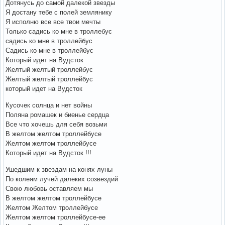
Дотянусь до самой далекой звезды
Я достану тебе с полей землянику
Я исполню все все твои мечты
Только садись ко мне в троллебус
садись ко мне в троллейбус
Садись ко мне в троллейбус
Который идет на Вудсток
Желтый желтый троллейбус
Желтый желтый троллейбус
который идет на Вудсток
Кусочек солнца и нет войны
Поляна ромашек и биенье сердца
Все что хочешь для себя возьми
В желтом желтом троллейбусе
Желтом желтом троллейбусе
Который идет на Вудсток !!!
Ушедшим к звездам на конях луны
По колеям лучей далеких созвездий
Свою любовь оставляем мы
В желтом желтом троллейбусе
Желтом Желтом троллейбусе
Желтом желтом троллейбусе-ее