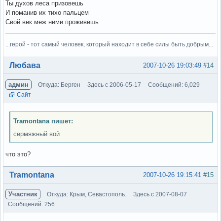
Ты духов леса призовешь
И поманив их тихо пальцем
Свой век меж ними проживешь
...герой - тот самый человек, который находит в себе силы быть добрым...
Вне форума
Любава
2007-10-26 19:03:49
#14
админ
Откуда: Берген
Здесь с 2006-05-17
Сообщений: 6,029
Сайт
Tramontana пишет:
сермяжный вой
что это?
Вне форума
Tramontana
2007-10-26 19:15:41
#15
Участник
Откуда: Крым, Севастополь.
Здесь с 2007-08-07
Сообщений: 256