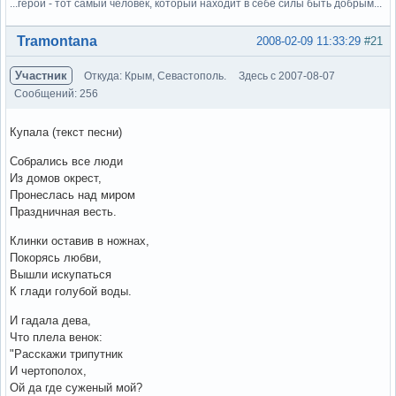
...герой - тот самый человек, который находит в себе силы быть добрым...
Вне форума
Tramontana
2008-02-09 11:33:29
#21
Участник
Откуда: Крым, Севастополь.
Здесь с 2007-08-07
Сообщений: 256
Купала (текст песни)
Собрались все люди
Из домов окрест,
Пронеслась над миром
Праздничная весть.
Клинки оставив в ножнах,
Покорясь любви,
Вышли искупаться
К глади голубой воды.
И гадала дева,
Что плела венок:
"Расскажи трипутник
И чертополох,
Ой да где суженый мой?