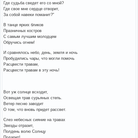
Где судьба сведет его со мной?
Где свое мне сердце отворит,
За собой навеки поманит?"
В танце ярких бликов
Празничных костров
С самым лучшим молодцем
Обручись огнем!
И сравнялось небо, день, земля и ночь
Пробудились чары, что могли помочь
Расцвести травам,
Расцвести травам в эту ночь!
Вот уж солнце всходит,
Освещая трав сурьяных степь.
Ветер песню заводит
О том, что вновь придет рассвет.
Слез небесных сияние на травах
Звезды отразит,
Полдень волю Солнцу
Подарит!