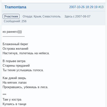
Вне форума
Tramontana
2007-10-26 18:29:19
#13
Участник
Откуда: Крым, Севастополь.
Здесь с 2007-08-07
Сообщений: 256
из раннего))))
-----------------------
Блаженный берег
Острова желаний
Настигнув, полетишь на небеса.
В порыве ветра
Старины преданий
Ты тихие услышишь голоса.
Как дикий зверь
На мягких лапах
Прокравшись, убежишь в леса.
***
Там у костра
Купаясь в танце