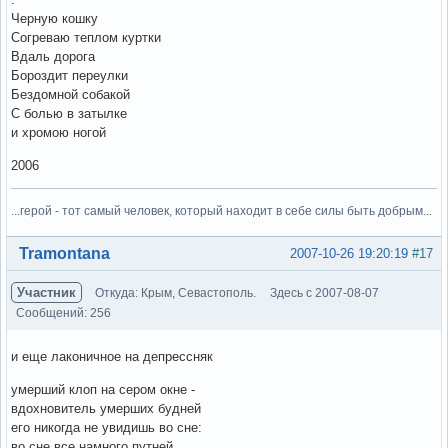
Черную кошку
Согреваю теплом куртки
Вдаль дорога
Бороздит переулки
Бездомной собакой
С болью в затылке
и хромою ногой
2006
...герой - тот самый человек, который находит в себе силы быть добрым...
Вне форума
Tramontana
2007-10-26 19:20:19
#17
Участник
Откуда: Крым, Севастополь.
Здесь с 2007-08-07
Сообщений: 256
и еще лаконичное на депрессняк
умерший клоп на сером окне -
вдохновитель умерших будней
его никогда не увидишь во сне:
во сне все намного путней