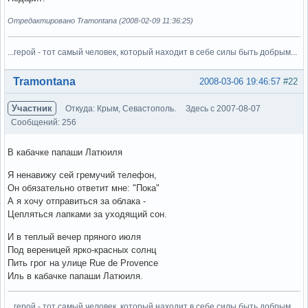
Отредактировано Tramontana (2008-02-09 11:36:25)
...герой - тот самый человек, который находит в себе силы быть добрым...
Вне форума
Tramontana
2008-03-06 19:46:57
#22
Участник
Откуда: Крым, Севастополь.
Здесь с 2007-08-07
Сообщений: 256
В кабачке папаши Латюиля
Я ненавижу сей гремучий телефон,
Он обязательно ответит мне: "Пока"
А я хочу отправиться за облака -
Цепляться лапками за уходящий сон.
И в теплый вечер пряного июля
Под вереницей ярко-красных солнц
Пить грог на улице Rue de Provence
Иль в кабачке папаши Латюиля.
...герой - тот самый человек, который находит в себе силы быть добрым...