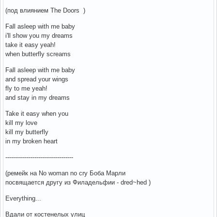
(под влиянием The Doors )
Fall asleep with me baby
i'll show you my dreams
take it easy yeah!
when butterfly screams
Fall asleep with me baby
and spread your wings
fly to me yeah!
and stay in my dreams
Take it easy when you
kill my love
kill my butterfly
in my broken heart
-----------------------------------
(ремейк на No woman no cry Боба Марли
посвящается другу из Филадельфии - dred~hed )
Everything...
Вдали от костенелых улиц