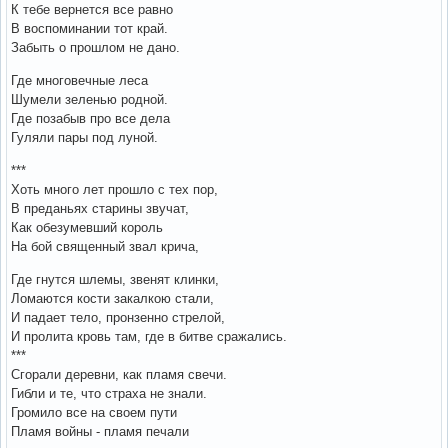
К тебе вернется все равно
В воспоминании тот край.
Забыть о прошлом не дано.
Где многовечные леса
Шумели зеленью родной.
Где позабыв про все дела
Гуляли пары под луной.
***
Хоть много лет прошло с тех пор,
В преданьях старины звучат,
Как обезумевший король
На бой священный звал крича,
Где гнутся шлемы, звенят клинки,
Ломаются кости закалкою стали,
И падает тело, пронзенно стрелой,
И пролита кровь там, где в битве сражались.
***
Сгорали деревни, как пламя свечи.
Гибли и те, что страха не знали.
Громило все на своем пути
Пламя войны - пламя печали