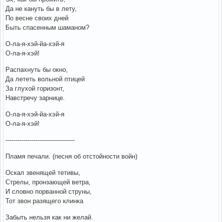
Да не кануть бы в лету,
По весне своих дней
Быть спасенным шаманом?
О-ла-я-хэй-йа-хэй-я
О-ла-я-хэй!
Распахнуть бы окно,
Да лететь вольной птицей
За глухой горизонт,
Навстречу зарнице.
О-ла-я-хэй-йа-хэй-я
О-ла-я-хэй!
-----------------------------------
Пламя печали. (песня об отстойности войн)
Оскал звенящей тетивы,
Стрелы, пронзающей ветра,
И словно порванной струны,
Тот звон разящего клинка
Забыть нельзя как ни желай.