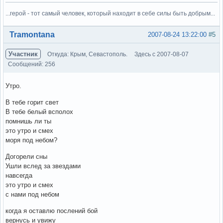
...герой - тот самый человек, который находит в себе силы быть добрым...
Вне форума
Tramontana
2007-08-24 13:22:00
#5
Участник
Откуда: Крым, Севастополь.
Здесь с 2007-08-07
Сообщений: 256
Утро.
В тебе горит свет
В тебе белый всполох
помнишь ли ты
это утро и смех
моря под небом?
Догорели сны
Ушли вслед за звездами
навсегда
это утро и смех
с нами под небом
когда я оставлю послений бой
вернусь и увижу