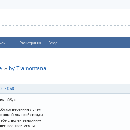
иск
Регистрация
Вход
е
»
by Tramontana
09:46:56
ллейбус...
облако весенним лучем
о самой далекой звезды
тебе с полей землянику
все все твои мечты