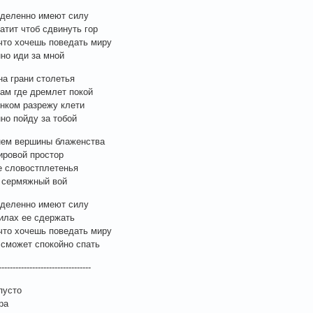
еделенно имеют силу
атит чтоб сдвинуть гор
что хочешь поведать миру
но иди за мной
на грани столетья
там где дремлет покой
нком разрежу клети
но пойду за тобой
нем вершины блаженства
ровой простор
е словостплетенья
 сермяжный вой
еделенно имеют силу
силах ее сдержать
что хочешь поведать миру
е сможет спокойно спать
---------------------------------
пусто
ра