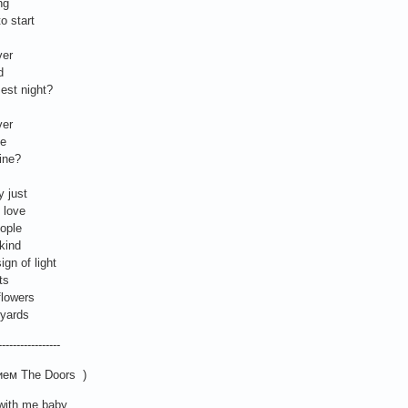
ng
o start
ver
d
est night?
ver
ve
fine?
y just
 love
eople
kind
ign of light
ts
flowers
 yards
-----------------
ием The Doors )
 with me baby