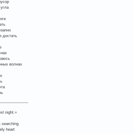
мусор
 угла
оги
ать
езапно
е достать
е
снах
ачаюсь
нных волнах
то
чь
эта
чь
------------------------
t night.=
 searching
ely heart