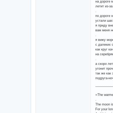
на дороге 
летит из-за
.
по дороге н
устали шаг
я приду вн
вам меня н
.
я вижу мор
с далеких 
как круг к
на серебря
.
а скоро ле
угонит про
так же как 
подруга-но
-----------------
=The warmes
.
The moon is
For your lon