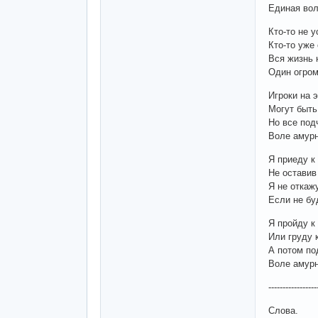
Единая вол
Кто-то не 
Кто-то уже
Вся жизнь 
Один огром
Игроки на 
Могут быть
Но все под
Воле амурн
Я приеду к
Не оставив
Я не откаж
Если не бу
Я пройду к
Или груду 
А потом по
Воле амурн
-----------------
Слова.