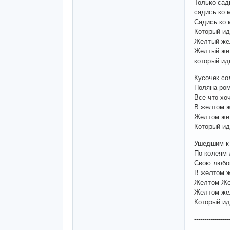
Только сад
садись ко 
Садись ко 
Который ид
Желтый же
Желтый же
который ид
Кусочек со
Поляна ром
Все что хо
В желтом 
Желтом же
Который иде
Ушедшим к 
По колеям 
Свою любо
В желтом 
Желтом Же
Желтом же
Который ид
-----------------