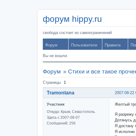
форум hippy.ru
свобода состоит из самоограничений
Форум
Пользователи
Правила
По
Вы не вошли.
Форум
»
Стихи и все такое проче
Страницы
1
Tramontana
2007-08-22 
Участник
Желтый тро
Откуда: Крым, Севастополь.
Я разрежу 
Здесь с 2007-08-07
Дотянусь д
Сообщений: 256
Я достану 
Я исполню 