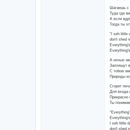
Шагаешь с
Туда где в
А если вдр
Тогда ты э
"I seh little 
don't shed n
Everything's
Everything's
А ночью зв
Запляшут в
С тобою вм
Природы к
Сгорит печ
Для входа 
Прекрасно 
Ты понимае
"Everything'
Everything's
I seh little d
don't shed n