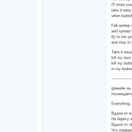
i'll show y
take it easy
when butter
Fall asleep
and spread 
fly to me ye
and stay in
Take it eas
kill my love
kill my butte
in my broke
-----------------
(ремейк на
посвящаетс
Everything..
Вдали от к
На берегу 
Вдали от 
Что умираю