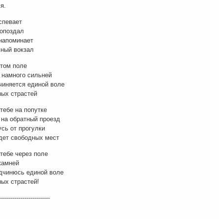
я.
успевает
 опоздал
напоминает
ный вокзал
этом поле
 намного сильней
чиняется единой воле
ых страстей
 тебе на попутке
 на обратный проезд
усь от прогулки
дет свободных мест
 тебе через поле
камней
дчинюсь единой воле
ых страстей!
--------------------------