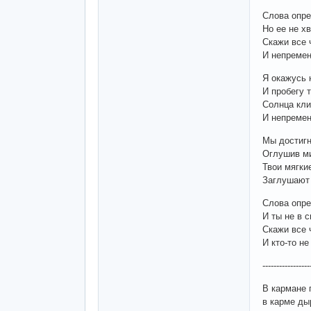
Слова опр
Но ее не хв
Скажи все 
И непремен
Я окажусь 
И пробегу 
Солнца кли
И непремен
Мы достиг
Оглушив ми
Твои мягки
Заглушают
Слова опр
И ты не в 
Скажи все 
И кто-то н
-----------------
В кармане 
в карме ды