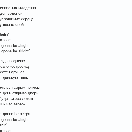
 совестью младенца
иден водопой
уг защимит сердце
ту песню спой
darlin'
o tears
 gonna be alright
 gonna be alright"
езды подпевая
озле костровищ
есте нарушая
олдовскую тишь
аль вся серым пеплом
в день открыта дверь
будет скоро летом
шь что теперь
s gonna be alright
 gonna be alright
arlin'
o tears