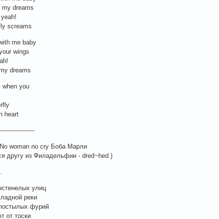
ou my dreams
 yeah!
fly screams
 with me baby
your wings
ah!
 my dreams
y when you
rfly
n heart
------------------
 No woman no cry Боба Марли
я другу из Филадельфии - dred~hed )
.
остенелых улиц
хладной реки
опостылых фурий
т от тоски