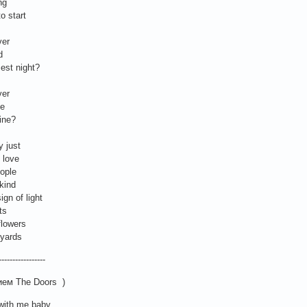
ng
o start
ver
d
est night?
ver
ve
fine?
y just
 love
eople
kind
ign of light
ts
flowers
 yards
-----------------
ием The Doors )
 with me baby