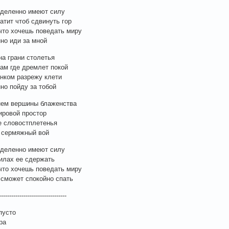
еделенно имеют силу
атит чтоб сдвинуть гор
что хочешь поведать миру
но иди за мной
на грани столетья
там где дремлет покой
нком разрежу клети
но пойду за тобой
нем вершины блаженства
ровой простор
е словостплетенья
 сермяжный вой
еделенно имеют силу
силах ее сдержать
что хочешь поведать миру
е сможет спокойно спать
---------------------------------
пусто
ра