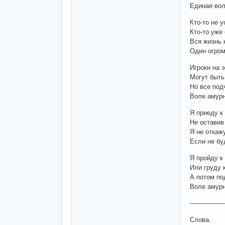
Единая вол
Кто-то не 
Кто-то уже
Вся жизнь 
Один огром
Игроки на 
Могут быть
Но все под
Воле амурн
Я приеду к
Не оставив
Я не откаж
Если не бу
Я пройду к
Или груду 
А потом по
Воле амурн
-----------------
Слова.