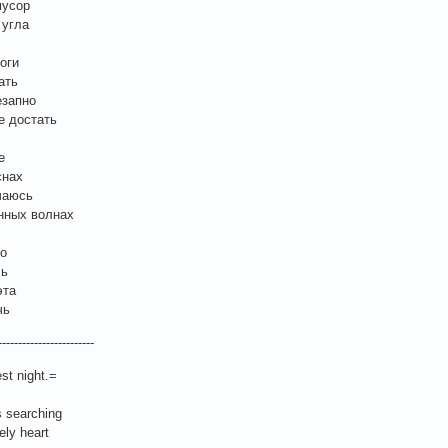
мусор
 угла
оги
ать
езапно
е достать
е
снах
ачаюсь
нных волнах
то
чь
эта
чь
------------------------
t night.=
 searching
ely heart