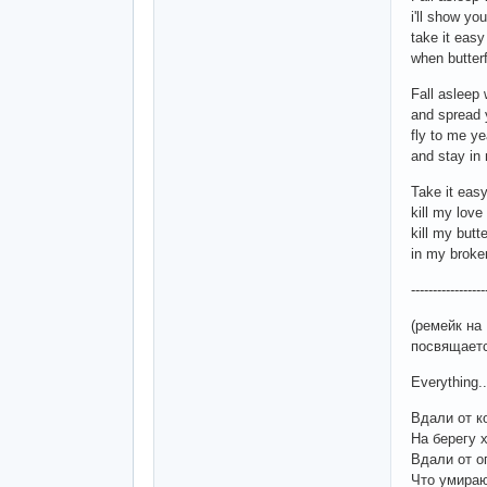
i'll show y
take it easy
when butter
Fall asleep
and spread 
fly to me ye
and stay in
Take it eas
kill my love
kill my butte
in my broke
-----------------
(ремейк на
посвящаетс
Everything..
Вдали от к
На берегу 
Вдали от 
Что умираю