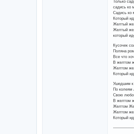
Только сад
садись ко 
Садись ко 
Который ид
Желтый же
Желтый же
который ид
Кусочек со
Поляна ром
Все что хо
В желтом 
Желтом же
Который иде
Ушедшим к 
По колеям 
Свою любо
В желтом 
Желтом Же
Желтом же
Который ид
-----------------