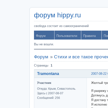
форум hippy.ru
свобода состоит из самоограничений
Форум
Пользователи
Правила
По
Вы не вошли.
Форум
»
Стихи и все такое проче
Страницы
1
Tramontana
2007-08-22 
Участник
Желтый тро
Откуда: Крым, Севастополь.
Я разрежу 
Здесь с 2007-08-07
Дотянусь д
Сообщений: 256
Я достану 
Я исполню 