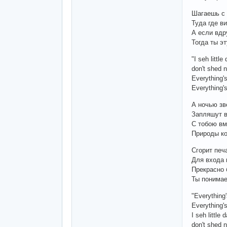
Шагаешь с
Туда где в
А если вдр
Тогда ты э
"I seh little 
don't shed n
Everything's
Everything's
А ночью зв
Запляшут в
С тобою вм
Природы к
Сгорит печ
Для входа 
Прекрасно 
Ты понимае
"Everything'
Everything's
I seh little d
don't shed n