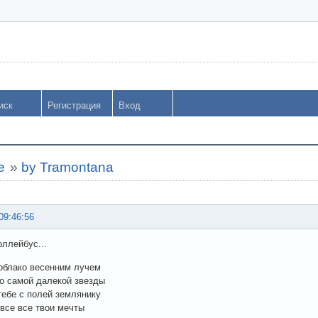
иск
Регистрация
Вход
е
»
by Tramontana
09:46:56
ллейбус...
облако весенним лучем
о самой далекой звезды
тебе с полей землянику
все все твои мечты