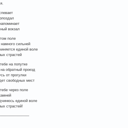
я.
успевает
 опоздал
напоминает
ный вокзал
этом поле
 намного сильней
чиняется единой воле
ых страстей
 тебе на попутке
 на обратный проезд
усь от прогулки
дет свободных мест
 тебе через поле
камней
дчинюсь единой воле
ых страстей!
--------------------------