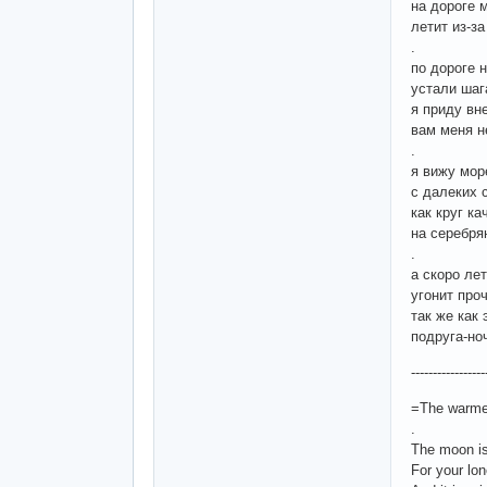
на дороге 
летит из-за
.
по дороге н
устали шаг
я приду вн
вам меня н
.
я вижу мор
с далеких 
как круг к
на серебря
.
а скоро ле
угонит про
так же как 
подруга-но
-----------------
=The warmes
.
The moon is
For your lon