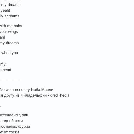
ou my dreams
 yeah!
fly screams
 with me baby
your wings
ah!
 my dreams
y when you
rfly
n heart
------------------
 No woman no cry Боба Марли
я другу из Филадельфии - dred~hed )
.
остенелых улиц
хладной реки
опостылых фурий
т от тоски