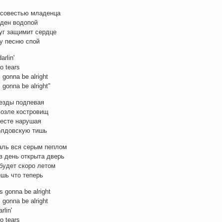
 совестью младенца
иден водопой
уг защимит сердце
ту песню спой
darlin'
o tears
 gonna be alright
 gonna be alright"
езды подпевая
озле костровищ
есте нарушая
олдовскую тишь
аль вся серым пеплом
в день открыта дверь
будет скоро летом
шь что теперь
s gonna be alright
 gonna be alright
arlin'
o tears