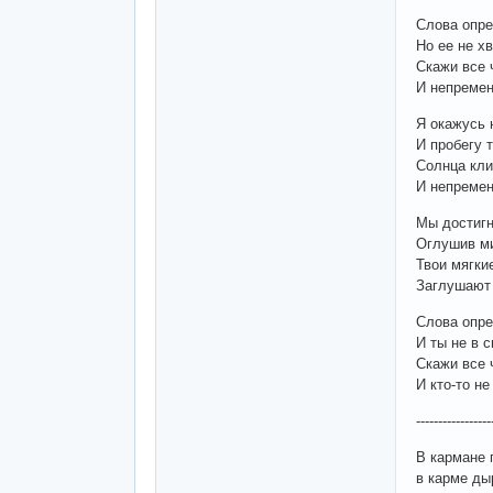
Слова опр
Но ее не хв
Скажи все 
И непремен
Я окажусь 
И пробегу 
Солнца кли
И непремен
Мы достиг
Оглушив ми
Твои мягки
Заглушают
Слова опр
И ты не в 
Скажи все 
И кто-то н
-----------------
В кармане 
в карме ды