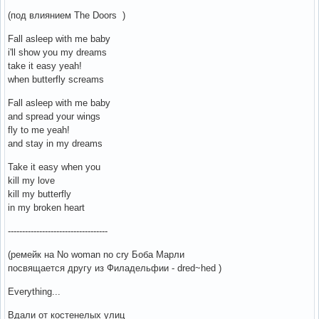
(под влиянием The Doors )
Fall asleep with me baby
i'll show you my dreams
take it easy yeah!
when butterfly screams
Fall asleep with me baby
and spread your wings
fly to me yeah!
and stay in my dreams
Take it easy when you
kill my love
kill my butterfly
in my broken heart
-----------------------------------
(ремейк на No woman no cry Боба Марли
посвящается другу из Филадельфии - dred~hed )
Everything...
Вдали от костенелых улиц