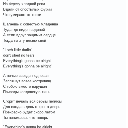
На берегу хладной реки
Вдали от опостылых фурий
Что умирают от тоски
Шагаешь с совестью младенца
Туда где виден водопой
А если вдруг защимит сердце
Тогда ты эту песню спой
"I seh little darlin'
don't shed no tears
Everything's gonna be alright
Everything's gonna be alright"
А ночью звезды подпевая
Запляшут возле костровищ
С тобою вместе нарушая
Природы колдовскую тишь
Сгорит печаль вся серым пеплом
Для входа в день открыта дверь
Прекрасно будет скоро летом
Ты понимаешь что теперь
"Everything's gonna be alright