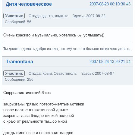
Вне форума
Дитя человеческое
2007-08-23 00:10:30
#3
Участник
Откуда: где-то, когда-то
Здесь с 2007-08-22
Сообщений: 56
Очень красиво и музыкально, хотелось бы услышать))
Ты должен делать добро из зла, потому что его больше не из чего делать.
Вне форума
Tramontana
2007-08-24 13:20:21
#4
Участник
Откуда: Крым, Севастополь.
Здесь с 2007-08-07
Сообщений: 256
Сюрреалистический блюз
.
забрызганы грязью потерто-желтые ботинки
новое платье в никотиновой дымке
закрыты глаза бледно-липкой пеленой
с краю от реальности ты...со мной
.
дождь смоет все и не оставит следов