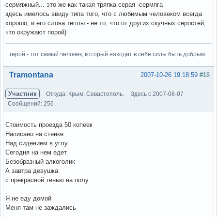
сермяжный... это же как такая тряпка серая -сермяга
здесь имелось ввиду типа того, что с любимым человеком всегда
хорошо, и его слова теплы - не то, что от других скучных серостей,
что окружают порой)
...герой - тот самый человек, который находит в себе силы быть добрым...
Вне форума
Tramontana
2007-10-26 19:18:59
#16
Участник
Откуда: Крым, Севастополь.
Здесь с 2007-08-07
Сообщений: 256
Стоимость проезда 50 копеек
Написано на стенке
Над сидением в углу
Сегодня на нем едет
Безобразный алкоголик
А завтра девушка
с прекрасной тенью на полу
.
Я не еду домой
Меня там не заждались
.