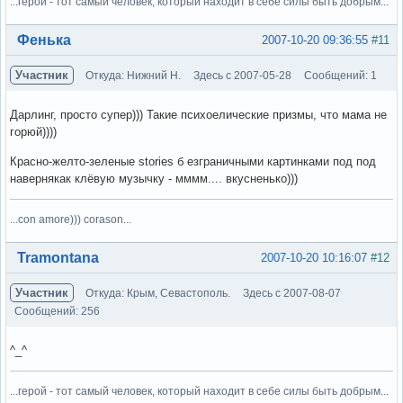
...герой - тот самый человек, который находит в себе силы быть добрым...
Вне форума
Фенька
2007-10-20 09:36:55
#11
Участник
Откуда: Нижний Н.
Здесь с 2007-05-28
Сообщений: 1
Дарлинг, просто супер))) Такие психоелические призмы, что мама не
горюй))))
Красно-желто-зеленые stories б езграничными картинками под под
навернякак клёвую музычку - мммм.... вкусненько)))
...con amore))) corason...
Вне форума
Tramontana
2007-10-20 10:16:07
#12
Участник
Откуда: Крым, Севастополь.
Здесь с 2007-08-07
Сообщений: 256
^_^
...герой - тот самый человек, который находит в себе силы быть добрым...