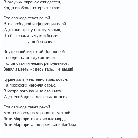
В голубых экранах ожидается,
Когда свобода потеряет страх.
Эта свобода течет рекой.
Это свободной информации слой.
Идти навстречу потоку машин,
Чтоб экономить чужой бензин
для бензопилы....
Внутренний мир этой Вселенной
Неподвластен глухой тиши,
Полон стаями немых репондентов.
Завяли цветы - здесь гарь. Не дыши!
Куры-гриль медленно вращаются,
На прохожих нагоняя страх.
В метро вагонах и на станциях
Идет свобода в клешеных штанах.
Эта свобода течет рекой.
Можно свободно управлять метлой.
Лети Маргарита от жирных морд,
Лети Маргарита, не врежься в бигборд!