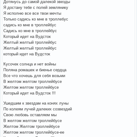
Дотянусь до самой далекой звезды
Я достану тебе с полей землянику
Я исполню все все твои мечты
Только садись ко мне в троллебус
садись ко мне в троллейбус
Садись ко мне в троллейбус
Который идет на Вудсток
Желтый желтый троллейбус
Желтый желтый троллейбус
который идет на Вудсток
Кусочек солнца и нет войны
Поляна ромашек и биенье сердца
Все что хочешь для себя возьми
В желтом желтом троллейбусе
Желтом желтом троллейбусе
Который идет на Вудсток !!!
Ушедшим к звездам на конях луны
По колеям лучей далеких созвездий
Свою любовь оставляем мы
В желтом желтом троллейбусе
Желтом Желтом троллейбусе
Желтом желтом троллейбусе-ее