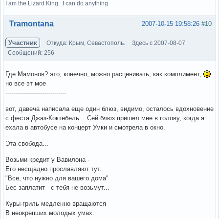
I am the Lizard King. I can do anything
Вне форума
Tramontana
2007-10-15 19:58:26
#10
Участник
Откуда: Крым, Севастополь.
Здесь с 2007-08-07
Сообщений: 256
Где Мамонов? это, конечно, можно расценивать, как комплимент,
но все эт мое
-------------------------------
вот, давеча написала еще один блюз, видимо, осталось вдохновение
с феста Джаз-Коктебель... Сей блюз пришел мне в голову, когда я
ехала в автобусе на концерт Умки и смотрела в окно.
Эта свобода...
Возьми кредит у Вавилона -
Его несщадно прославляют тут.
"Все, что нужно для вашего дома"
Бес заплатит - с тебя не возьмут...
Куры-гриль медленно вращаются
В неокрепших молодых умах.