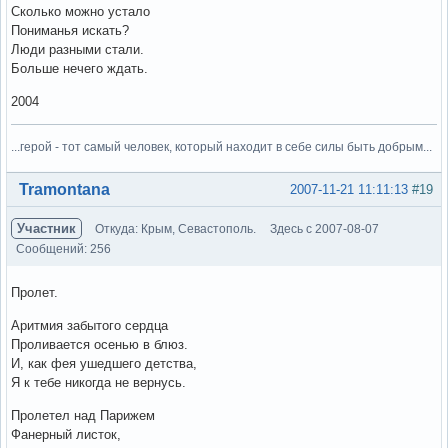
Сколько можно устало
Пониманья искать?
Люди разными стали.
Больше нечего ждать.
2004
...герой - тот самый человек, который находит в себе силы быть добрым...
Вне форума
Tramontana
2007-11-21 11:11:13
#19
Участник
Откуда: Крым, Севастополь.
Здесь с 2007-08-07
Сообщений: 256
Пролет.
Аритмия забытого сердца
Проливается осенью в блюз.
И, как фея ушедшего детства,
Я к тебе никогда не вернусь.
Пролетел над Парижем
Фанерный листок,