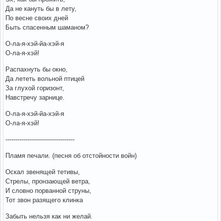
Да не кануть бы в лету,
По весне своих дней
Быть спасенным шаманом?
О-ла-я-хэй-йа-хэй-я
О-ла-я-хэй!
Распахнуть бы окно,
Да лететь вольной птицей
За глухой горизонт,
Навстречу зарнице.
О-ла-я-хэй-йа-хэй-я
О-ла-я-хэй!
-----------------------------------
Пламя печали. (песня об отстойности войн)
Оскал звенящей тетивы,
Стрелы, пронзающей ветра,
И словно порванной струны,
Тот звон разящего клинка
Забыть нельзя как ни желай.