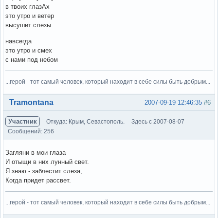
в твоих глазАх
это утро и ветер
высушит слезы
навсегда
это утро и смех
с нами под небом
...герой - тот самый человек, который находит в себе силы быть добрым...
Вне форума
Tramontana
2007-09-19 12:46:35
#6
Участник
Откуда: Крым, Севастополь.
Здесь с 2007-08-07
Сообщений: 256
Загляни в мои глаза
И отыщи в них лунный свет.
Я знаю - заблестит слеза,
Когда придет рассвет.
...герой - тот самый человек, который находит в себе силы быть добрым...