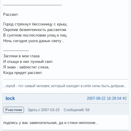
--------------------------------------------------
Рассвет.
Город стряхнул бессонницу с крыш,
Окропив безмятежность рассветом.
В суетном послесловии улиц и лиц
Ночь сегодня ушла данью свету...
----------------------
Загляни в мои глаза
И отыщи в них лунный свет.
Я знаю - заблестит слеза,
Когда придет рассвет.
...герой - тот самый человек, который находит в себе силы быть добрым...
Вне форума
lock
2007-08-22 16:28:04
#2
Участник
Здесь с 2007-03-25
Сообщений: 58
подпись у вас замечательная, да и стихи неплохие...