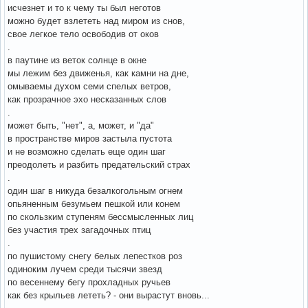
исчезнет и то к чему ты был неготов
можно будет взлететь над миром из снов,
свое легкое тело освободив от оков
.
в паутине из веток солнце в окне
мы лежим без движенья, как камни на дне,
омываемы духом семи спелых ветров,
как прозрачное эхо несказанных слов
.
может быть, "нет", а, может, и "да"
в пространстве миров застыла пустота
и не возможно сделать еще один шаг
преодолеть и разбить предательский страх
.
один шаг в никуда безалкогольным огнем
опьяненным безумьем пешкой или конем
по скользким ступеням бессмысленных лиц
без участия трех загадочных птиц
.
по пушистому снегу белых лепестков роз
одиноким лучем среди тысячи звезд
по весеннему бегу прохладных ручьев
как без крыльев лететь? - они вырастут вновь...