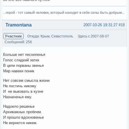
...герой - тот самый человек, который находит в себе силы быть добрым...
Вне форума
Tramontana
2007-10-26 19:31:27
#18
Участник
Откуда: Крым, Севастополь.
Здесь с 2007-08-07
Сообщений: 256
Больше нет песнопенья
Голос сладкий затих
В цепи порваны звенья
Мир навеки поник
Нет совсем смысла жизни
Не постичь никому
И не выковать в кузне
Назначенья ему.
Надоело решенье
Архиважных проблем.
И прошло вдохновенье
Не вернется никем.