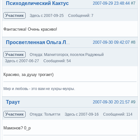
Вне форума
Психоделический Кактус
2007-09-29 23:48:44
#7
Участник
Здесь с 2007-09-25
Сообщений: 7
Фантастика! Очень красиво!
Вне форума
2007-09-30 09:42:07
#8
Просветленная Ольга Лэнс
Участник
Откуда: Магнитогорск, поселок Радужный
Здесь с 2007-06-27
Сообщений: 54
Красиво, за душу трогает)
Мир и любовь - это вам не хухры-мухры.
Вне форума
Траут
2007-09-30 20:21:57
#9
Участник
Откуда: Тольятти
Здесь с 2007-09-16
Сообщений: 114
Мамонов? 0_р