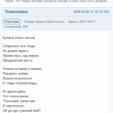
...герой - тот самый человек, который находит в себе силы быть добрым...
Вне форума
Tramontana
2008-02-09 11:33:29
#21
Участник
Откуда: Крым, Севастополь.
Здесь с 2007-08-07
Сообщений: 256
Купала (текст песни)
Собрались все люди
Из домов окрест,
Пронеслась над миром
Праздничная весть.
Клинки оставив в ножнах,
Покорясь любви,
Вышли искупаться
К глади голубой воды.
И гадала дева,
Что плела венок:
"Расскажи трипутник
И чертополох,
Ой да где суженый мой?