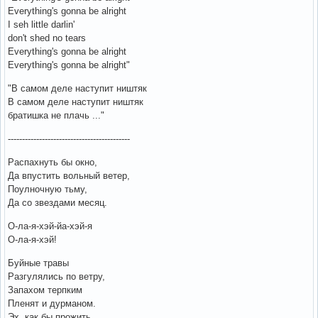
Everything's gonna be alright
I seh little darlin'
don't shed no tears
Everything's gonna be alright
Everything's gonna be alright"
"В самом деле наступит ништяк
В самом деле наступит ништяк
братишка не плачь ..."
-------------------------------------------
Распахнуть бы окно,
Да впустить вольный ветер,
Поулночную тьму,
Да со звездами месяц.
О-ла-я-хэй-йа-хэй-я
О-ла-я-хэй!
Буйные травы
Разгулялись по ветру,
Запахом терпким
Пленят и дурманом.
Эх, как бы прожить,