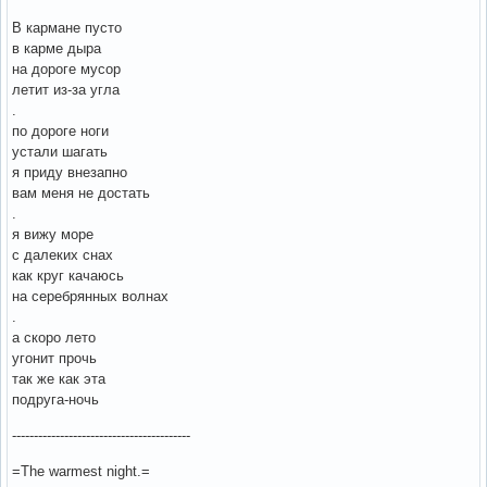
В кармане пусто
в карме дыра
на дороге мусор
летит из-за угла
.
по дороге ноги
устали шагать
я приду внезапно
вам меня не достать
.
я вижу море
с далеких снах
как круг качаюсь
на серебрянных волнах
.
а скоро лето
угонит прочь
так же как эта
подруга-ночь
-----------------------------------------
=The warmest night.=