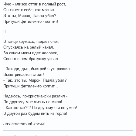
Чую - близок оттяг в полный рост,
Он тянет к себе, как магнит.
Это ты, Мирон, Павла убил?
Притуши фитилек-то - коптит!
II
В танце кружась, падает снег,
Опускаясь на белый канал.
За окном моим идет человек,
Своего в нем братушку узнал.
- Заходи, дык, быстрей я уж разлил -
Выветривается стоит!
- Так, это ты, Мирон, Павла убил?
Притуши фитилек-то коптит...
Надеюсь, по-христиански разлил -
По-другому мне жизнь не мила!
- Как же так?!? По-другому я и не умел!
В другой раз будем пить из горла!
ля-ля-ля-ля-ля! э-э-эх!