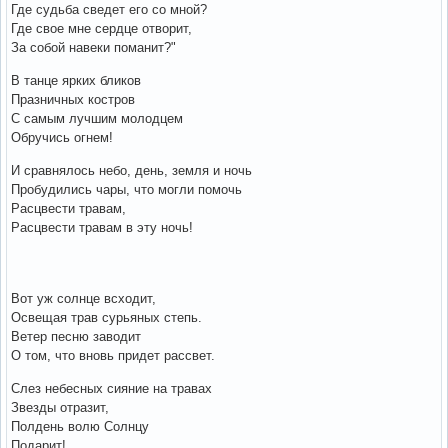
Где судьба сведет его со мной?
Где свое мне сердце отворит,
За собой навеки поманит?"
В танце ярких бликов
Празничных костров
С самым лучшим молодцем
Обручись огнем!
И сравнялось небо, день, земля и ночь
Пробудились чары, что могли помочь
Расцвести травам,
Расцвести травам в эту ночь!
Вот уж солнце всходит,
Освещая трав сурьяных степь.
Ветер песню заводит
О том, что вновь придет рассвет.
Слез небесных сияние на травах
Звезды отразит,
Полдень волю Солнцу
Подарит!