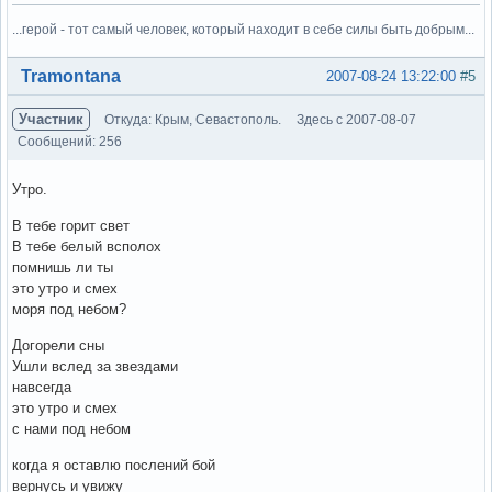
...герой - тот самый человек, который находит в себе силы быть добрым...
Вне форума
Tramontana
2007-08-24 13:22:00
#5
Участник
Откуда: Крым, Севастополь.
Здесь с 2007-08-07
Сообщений: 256
Утро.
В тебе горит свет
В тебе белый всполох
помнишь ли ты
это утро и смех
моря под небом?
Догорели сны
Ушли вслед за звездами
навсегда
это утро и смех
с нами под небом
когда я оставлю послений бой
вернусь и увижу