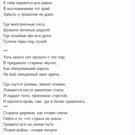
К тебе вернется все равно
В воспоминании тот край.
Забыть о прошлом не дано.
Где многовечные леса
Шумели зеленью родной.
Где позабыв про все дела
Гуляли пары под луной.
***
Хоть много лет прошло с тех пор,
В преданьях старины звучат,
Как обезумевший король
На бой священный звал крича,
Где гнутся шлемы, звенят клинки,
Ломаются кости закалкою стали,
И падает тело, пронзенно стрелой,
И пролита кровь там, где в битве сражались.
***
Сгорали деревни, как пламя свечи.
Гибли и те, что страха не знали.
Громило все на своем пути
Пламя войны - пламя печали