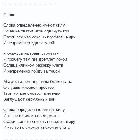
-------------------------------------------
Слова.
Слова определенно имеют силу
Но ее не хватит чтоб сдвинуть гор
Скажи все что хочешь поведать миру
И непременно иди за мной
Я окажусь на грани столетья
И пробегу там где дремлет покой
Солнца клинком разрежу клети
И непременно пойду за тобой
Мы достигнем вершины блаженства
Оглушив мировой простор
Твои мягкие словостплетенья
Заглушают сермяжный вой
Слова определенно имеют силу
И ты не в силах ее сдержать
Скажи все что хочешь поведать миру
И кто-то не сможет спокойно спать
--------------------------------------------------