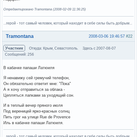
Отредактировано Tramontana (2008-02-09 11:36:25)
...герой - тот самый человек, который находит в себе силы быть добрым...
Вне форума
Tramontana
2008-03-06 19:46:57
#22
Участник
Откуда: Крым, Севастополь.
Здесь с 2007-08-07
Сообщений: 256
В кабачке папаши Латюиля
Я ненавижу сей гремучий телефон,
Он обязательно ответит мне: "Пока"
А я хочу отправиться за облака -
Цепляться лапками за уходящий сон.
И в теплый вечер пряного июля
Под вереницей ярко-красных солнц
Пить грог на улице Rue de Provence
Иль в кабачке папаши Латюиля.
...герой - тот самый человек, который находит в себе силы быть добрым...