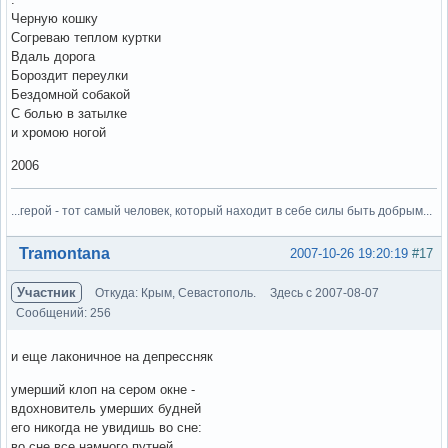
Черную кошку
Согреваю теплом куртки
Вдаль дорога
Бороздит переулки
Бездомной собакой
С болью в затылке
и хромою ногой
2006
...герой - тот самый человек, который находит в себе силы быть добрым...
Вне форума
Tramontana
2007-10-26 19:20:19
#17
Участник
Откуда: Крым, Севастополь.
Здесь с 2007-08-07
Сообщений: 256
и еще лаконичное на депрессняк
умерший клоп на сером окне -
вдохновитель умерших будней
его никогда не увидишь во сне:
во сне все намного путней