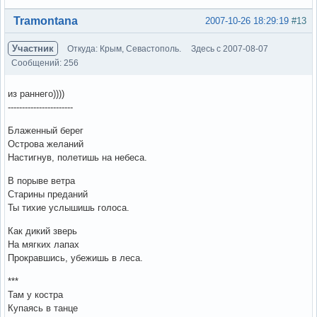
Вне форума
Tramontana
2007-10-26 18:29:19
#13
Участник
Откуда: Крым, Севастополь.
Здесь с 2007-08-07
Сообщений: 256
из раннего))))
-----------------------
Блаженный берег
Острова желаний
Настигнув, полетишь на небеса.
В порыве ветра
Старины преданий
Ты тихие услышишь голоса.
Как дикий зверь
На мягких лапах
Прокравшись, убежишь в леса.
***
Там у костра
Купаясь в танце