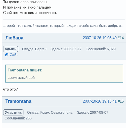
Ты духов леса призовешь
И поманив их тихо пальцем
Свой век меж ними проживешь
...герой - тот самый человек, который находит в себе силы быть добрым...
Вне форума
Любава
2007-10-26 19:03:49
#14
админ
Откуда: Берген
Здесь с 2006-05-17
Сообщений: 6,029
Сайт
Tramontana пишет:
сермяжный вой
что это?
Вне форума
Tramontana
2007-10-26 19:15:41
#15
Участник
Откуда: Крым, Севастополь.
Здесь с 2007-08-07
Сообщений: 256