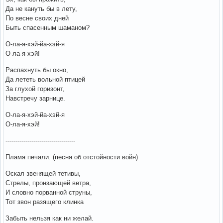
Да не кануть бы в лету,
По весне своих дней
Быть спасенным шаманом?
О-ла-я-хэй-йа-хэй-я
О-ла-я-хэй!
Распахнуть бы окно,
Да лететь вольной птицей
За глухой горизонт,
Навстречу зарнице.
О-ла-я-хэй-йа-хэй-я
О-ла-я-хэй!
-----------------------------------
Пламя печали. (песня об отстойности войн)
Оскал звенящей тетивы,
Стрелы, пронзающей ветра,
И словно порванной струны,
Тот звон разящего клинка
Забыть нельзя как ни желай.