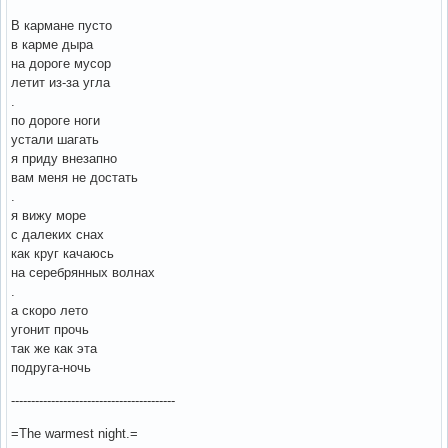
В кармане пусто
в карме дыра
на дороге мусор
летит из-за угла
.
по дороге ноги
устали шагать
я приду внезапно
вам меня не достать
.
я вижу море
с далеких снах
как круг качаюсь
на серебрянных волнах
.
а скоро лето
угонит прочь
так же как эта
подруга-ночь
-----------------------------------------
=The warmest night.=