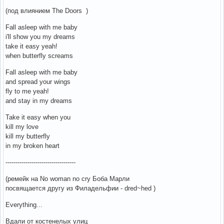
(под влиянием The Doors )
Fall asleep with me baby
i'll show you my dreams
take it easy yeah!
when butterfly screams
Fall asleep with me baby
and spread your wings
fly to me yeah!
and stay in my dreams
Take it easy when you
kill my love
kill my butterfly
in my broken heart
-----------------------------------
(ремейк на No woman no cry Боба Марли
посвящается другу из Филадельфии - dred~hed )
Everything...
Вдали от костенелых улиц