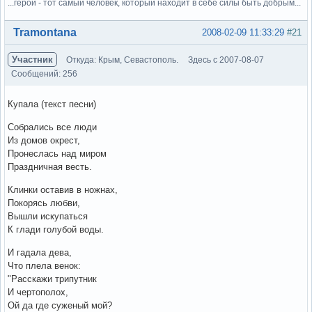
...герой - тот самый человек, который находит в себе силы быть добрым...
Вне форума
Tramontana
2008-02-09 11:33:29
#21
Участник
Откуда: Крым, Севастополь.
Здесь с 2007-08-07
Сообщений: 256
Купала (текст песни)
Собрались все люди
Из домов окрест,
Пронеслась над миром
Праздничная весть.
Клинки оставив в ножнах,
Покорясь любви,
Вышли искупаться
К глади голубой воды.
И гадала дева,
Что плела венок:
"Расскажи трипутник
И чертополох,
Ой да где суженый мой?