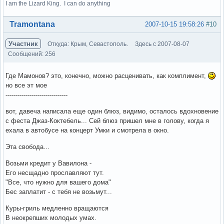
I am the Lizard King. I can do anything
Вне форума
Tramontana
2007-10-15 19:58:26
#10
Участник
Откуда: Крым, Севастополь.
Здесь с 2007-08-07
Сообщений: 256
Где Мамонов? это, конечно, можно расценивать, как комплимент,
но все эт мое
-------------------------------
вот, давеча написала еще один блюз, видимо, осталось вдохновение
с феста Джаз-Коктебель... Сей блюз пришел мне в голову, когда я
ехала в автобусе на концерт Умки и смотрела в окно.
Эта свобода...
Возьми кредит у Вавилона -
Его несщадно прославляют тут.
"Все, что нужно для вашего дома"
Бес заплатит - с тебя не возьмут...
Куры-гриль медленно вращаются
В неокрепших молодых умах.