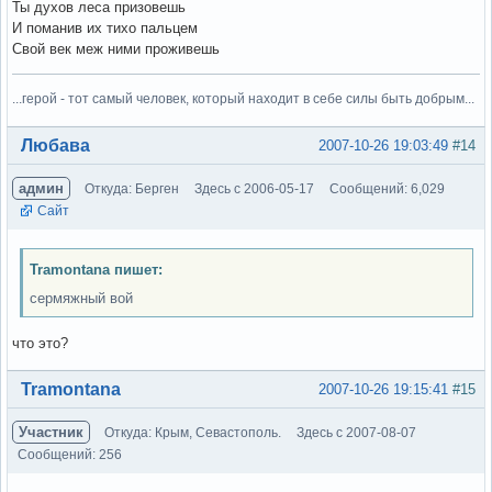
Ты духов леса призовешь
И поманив их тихо пальцем
Свой век меж ними проживешь
...герой - тот самый человек, который находит в себе силы быть добрым...
Вне форума
Любава
2007-10-26 19:03:49
#14
админ
Откуда: Берген
Здесь с 2006-05-17
Сообщений: 6,029
Сайт
Tramontana пишет:
сермяжный вой
что это?
Вне форума
Tramontana
2007-10-26 19:15:41
#15
Участник
Откуда: Крым, Севастополь.
Здесь с 2007-08-07
Сообщений: 256