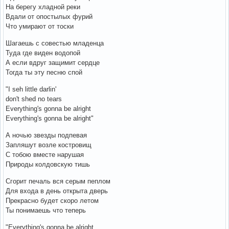
На берегу хладной реки
Вдали от опостылых фурий
Что умирают от тоски
Шагаешь с совестью младенца
Туда где виден водопой
А если вдруг защимит сердце
Тогда ты эту песню спой
"I seh little darlin'
don't shed no tears
Everything's gonna be alright
Everything's gonna be alright"
А ночью звезды подпевая
Запляшут возле костровищ
С тобою вместе нарушая
Природы колдовскую тишь
Сгорит печаль вся серым пеплом
Для входа в день открыта дверь
Прекрасно будет скоро летом
Ты понимаешь что теперь
"Everything's gonna be alright