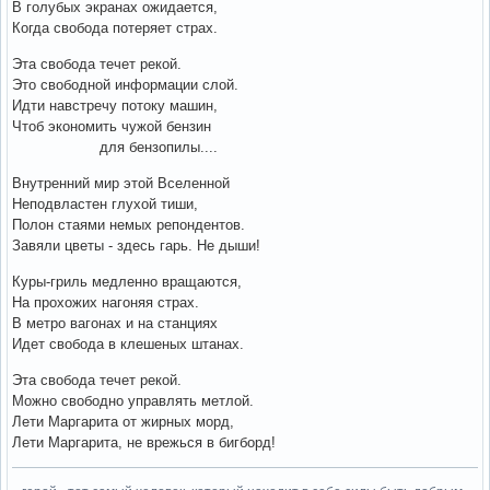
В голубых экранах ожидается,
Когда свобода потеряет страх.
Эта свобода течет рекой.
Это свободной информации слой.
Идти навстречу потоку машин,
Чтоб экономить чужой бензин
для бензопилы....
Внутренний мир этой Вселенной
Неподвластен глухой тиши,
Полон стаями немых репондентов.
Завяли цветы - здесь гарь. Не дыши!
Куры-гриль медленно вращаются,
На прохожих нагоняя страх.
В метро вагонах и на станциях
Идет свобода в клешеных штанах.
Эта свобода течет рекой.
Можно свободно управлять метлой.
Лети Маргарита от жирных морд,
Лети Маргарита, не врежься в бигборд!