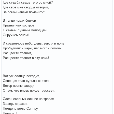
Где судьба сведет его со мной?
Где свое мне сердце отворит,
За собой навеки поманит?"
В танце ярких бликов
Празничных костров
С самым лучшим молодцем
Обручись огнем!
И сравнялось небо, день, земля и ночь
Пробудились чары, что могли помочь
Расцвести травам,
Расцвести травам в эту ночь!
Вот уж солнце всходит,
Освещая трав сурьяных степь.
Ветер песню заводит
О том, что вновь придет рассвет.
Слез небесных сияние на травах
Звезды отразит,
Полдень волю Солнцу
Подарит!