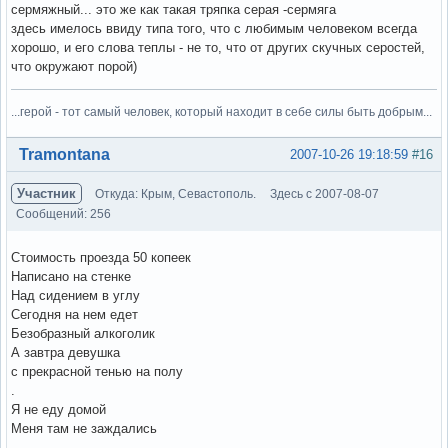
сермяжный... это же как такая тряпка серая -сермяга
здесь имелось ввиду типа того, что с любимым человеком всегда
хорошо, и его слова теплы - не то, что от других скучных серостей,
что окружают порой)
...герой - тот самый человек, который находит в себе силы быть добрым...
Вне форума
Tramontana
2007-10-26 19:18:59
#16
Участник
Откуда: Крым, Севастополь.
Здесь с 2007-08-07
Сообщений: 256
Стоимость проезда 50 копеек
Написано на стенке
Над сидением в углу
Сегодня на нем едет
Безобразный алкоголик
А завтра девушка
с прекрасной тенью на полу
.
Я не еду домой
Меня там не заждались
.