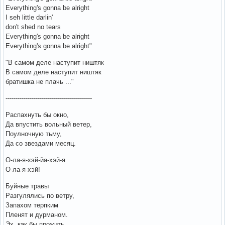
Everything's gonna be alright
I seh little darlin'
don't shed no tears
Everything's gonna be alright
Everything's gonna be alright"
"В самом деле наступит ништяк
В самом деле наступит ништяк
братишка не плачь ..."
-------------------------------------------
Распахнуть бы окно,
Да впустить вольный ветер,
Поулночную тьму,
Да со звездами месяц.
О-ла-я-хэй-йа-хэй-я
О-ла-я-хэй!
Буйные травы
Разгулялись по ветру,
Запахом терпким
Пленят и дурманом.
Эх, как бы прожить,