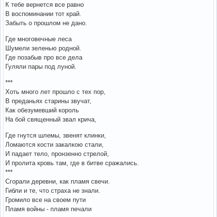
К тебе вернется все равно
В воспоминании тот край.
Забыть о прошлом не дано.
Где многовечные леса
Шумели зеленью родной.
Где позабыв про все дела
Гуляли пары под луной.
***
Хоть много лет прошло с тех пор,
В преданьях старины звучат,
Как обезумевший король
На бой священный звал крича,
Где гнутся шлемы, звенят клинки,
Ломаются кости закалкою стали,
И падает тело, пронзенно стрелой,
И пролита кровь там, где в битве сражались.
***
Сгорали деревни, как пламя свечи.
Гибли и те, что страха не знали.
Громило все на своем пути
Пламя войны - пламя печали