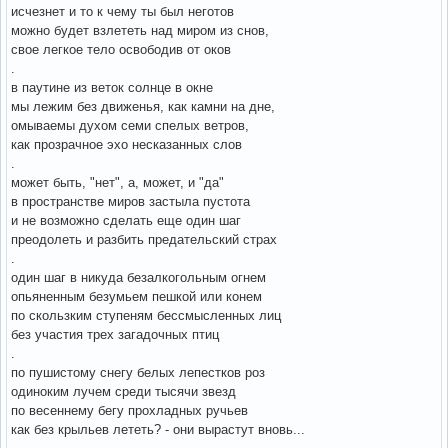
исчезнет и то к чему ты был неготов
можно будет взлететь над миром из снов,
свое легкое тело освободив от оков
.
в паутине из веток солнце в окне
мы лежим без движенья, как камни на дне,
омываемы духом семи спелых ветров,
как прозрачное эхо несказанных слов
.
может быть, "нет", а, может, и "да"
в пространстве миров застыла пустота
и не возможно сделать еще один шаг
преодолеть и разбить предательский страх
.
один шаг в никуда безалкогольным огнем
опьяненным безумьем пешкой или конем
по скользким ступеням бессмысленных лиц
без участия трех загадочных птиц
.
по пушистому снегу белых лепестков роз
одиноким лучем среди тысячи звезд
по весеннему бегу прохладных ручьев
как без крыльев лететь? - они вырастут вновь...