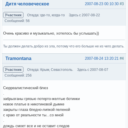
Вне форума
Дитя человеческое
2007-08-23 00:10:30
#3
Участник
Откуда: где-то, когда-то
Здесь с 2007-08-22
Сообщений: 56
Очень красиво и музыкально, хотелось бы услышать))
Ты должен делать добро из зла, потому что его больше не из чего делать.
Вне форума
Tramontana
2007-08-24 13:20:21
#4
Участник
Откуда: Крым, Севастополь.
Здесь с 2007-08-07
Сообщений: 256
Сюрреалистический блюз
.
забрызганы грязью потерто-желтые ботинки
новое платье в никотиновой дымке
закрыты глаза бледно-липкой пеленой
с краю от реальности ты...со мной
.
дождь смоет все и не оставит следов