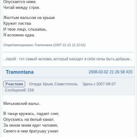
Опускается ниже.
Читай между строк.
Желтым вальсом на крыше
Кружит листва
И твое лицо, слышишь,
Я вспомню едва.
Отредактировано Tramontana (2007-11-21 11:12:01)
...герой - тот самый человек, который находит в себе силы быть добрым...
Вне форума
Tramontana
2008-02-02 21:26:58
#20
Участник
Откуда: Крым, Севастополь.
Здесь с 2007-08-07
Сообщений: 256
Митьковский вальс.
В танце кружась, падает снег,
Опускаясь на белый канал.
За окном моим идет человек,
Своего в нем братушку узнал