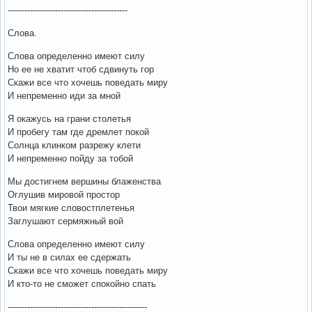
-------------------------------------------
Слова.
Слова определенно имеют силу
Но ее не хватит чтоб сдвинуть гор
Скажи все что хочешь поведать миру
И непременно иди за мной
Я окажусь на грани столетья
И пробегу там где дремлет покой
Солнца клинком разрежу клети
И непременно пойду за тобой
Мы достигнем вершины блаженства
Оглушив мировой простор
Твои мягкие словостплетенья
Заглушают сермяжный вой
Слова определенно имеют силу
И ты не в силах ее сдержать
Скажи все что хочешь поведать миру
И кто-то не сможет спокойно спать
--------------------------------------------------