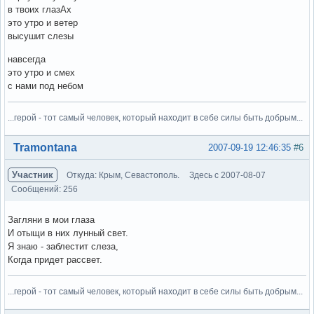
в твоих глазАх
это утро и ветер
высушит слезы
навсегда
это утро и смех
с нами под небом
...герой - тот самый человек, который находит в себе силы быть добрым...
Вне форума
Tramontana
2007-09-19 12:46:35
#6
Участник
Откуда: Крым, Севастополь.
Здесь с 2007-08-07
Сообщений: 256
Загляни в мои глаза
И отыщи в них лунный свет.
Я знаю - заблестит слеза,
Когда придет рассвет.
...герой - тот самый человек, который находит в себе силы быть добрым...