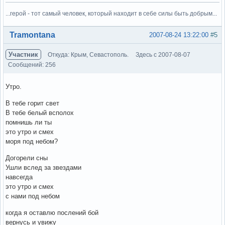
...герой - тот самый человек, который находит в себе силы быть добрым...
Вне форума
Tramontana
2007-08-24 13:22:00
#5
Участник
Откуда: Крым, Севастополь.
Здесь с 2007-08-07
Сообщений: 256
Утро.
В тебе горит свет
В тебе белый всполох
помнишь ли ты
это утро и смех
моря под небом?
Догорели сны
Ушли вслед за звездами
навсегда
это утро и смех
с нами под небом
когда я оставлю послений бой
вернусь и увижу