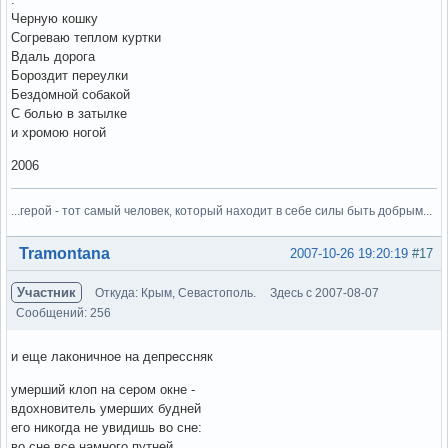
Черную кошку
Согреваю теплом куртки
Вдаль дорога
Бороздит переулки
Бездомной собакой
С болью в затылке
и хромою ногой
2006
...герой - тот самый человек, который находит в себе силы быть добрым...
Вне форума
Tramontana
2007-10-26 19:20:19
#17
Участник
Откуда: Крым, Севастополь.
Здесь с 2007-08-07
Сообщений: 256
и еще лаконичное на депрессняк
умерший клоп на сером окне -
вдохновитель умерших будней
его никогда не увидишь во сне:
во сне все намного путней