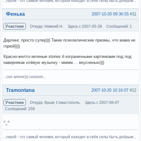
...герой - тот самый человек, который находит в себе силы быть добрым...
Вне форума
Фенька
2007-10-20 09:36:55
#11
Участник
Откуда: Нижний Н.
Здесь с 2007-05-28
Сообщений: 1
Дарлинг, просто супер))) Такие психоелические призмы, что мама не
горюй))))
Красно-желто-зеленые stories б езграничными картинками под под
навернякак клёвую музычку - мммм.... вкусненько)))
...con amore))) corason...
Вне форума
Tramontana
2007-10-20 10:16:07
#12
Участник
Откуда: Крым, Севастополь.
Здесь с 2007-08-07
Сообщений: 256
^_^
...герой - тот самый человек, который находит в себе силы быть добрым...