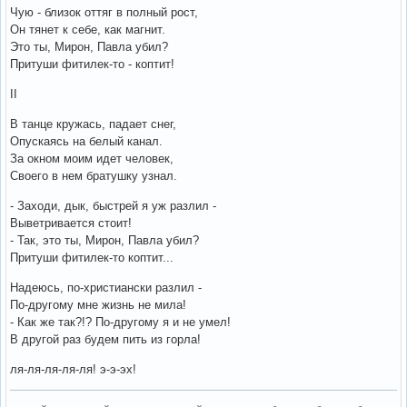
Чую - близок оттяг в полный рост,
Он тянет к себе, как магнит.
Это ты, Мирон, Павла убил?
Притуши фитилек-то - коптит!
II
В танце кружась, падает снег,
Опускаясь на белый канал.
За окном моим идет человек,
Своего в нем братушку узнал.
- Заходи, дык, быстрей я уж разлил -
Выветривается стоит!
- Так, это ты, Мирон, Павла убил?
Притуши фитилек-то коптит...
Надеюсь, по-христиански разлил -
По-другому мне жизнь не мила!
- Как же так?!? По-другому я и не умел!
В другой раз будем пить из горла!
ля-ля-ля-ля-ля! э-э-эх!