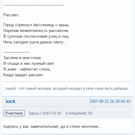
--------------------------------------------------
Рассвет.
Город стряхнул бессонницу с крыш,
Окропив безмятежность рассветом.
В суетном послесловии улиц и лиц
Ночь сегодня ушла данью свету...
----------------------
Загляни в мои глаза
И отыщи в них лунный свет.
Я знаю - заблестит слеза,
Когда придет рассвет.
...герой - тот самый человек, который находит в себе силы быть добрым...
Вне форума
lock
2007-08-22 16:28:04
#2
Участник
Здесь с 2007-03-25
Сообщений: 58
подпись у вас замечательная, да и стихи неплохие...