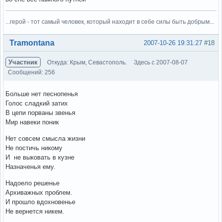
...герой - тот самый человек, который находит в себе силы быть добрым...
Вне форума
Tramontana
2007-10-26 19:31:27
#18
Участник
Откуда: Крым, Севастополь.
Здесь с 2007-08-07
Сообщений: 256
Больше нет песнопенья
Голос сладкий затих
В цепи порваны звенья
Мир навеки поник
Нет совсем смысла жизни
Не постичь никому
И не выковать в кузне
Назначенья ему.
Надоело решенье
Архиважных проблем.
И прошло вдохновенье
Не вернется никем.