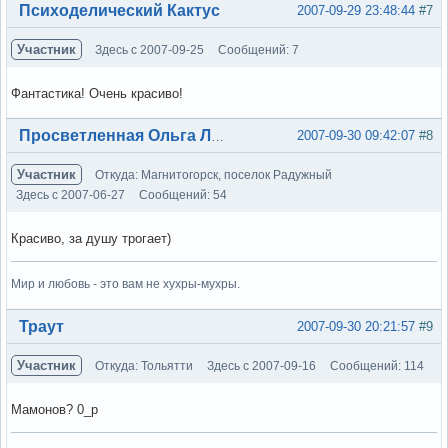
Вне форума
Психоделический Кактус
2007-09-29 23:48:44
#7
Участник
Здесь с 2007-09-25
Сообщений: 7
Фантастика! Очень красиво!
Вне форума
2007-09-30 09:42:07
#8
Просветленная Ольга Лэнс
Участник
Откуда: Магнитогорск, поселок Радужный
Здесь с 2007-06-27
Сообщений: 54
Красиво, за душу трогает)
Мир и любовь - это вам не хухры-мухры.
Вне форума
Траут
2007-09-30 20:21:57
#9
Участник
Откуда: Тольятти
Здесь с 2007-09-16
Сообщений: 114
Мамонов? 0_р