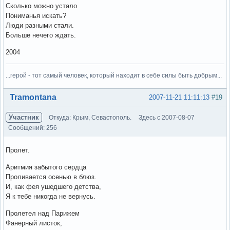
Сколько можно устало
Пониманья искать?
Люди разными стали.
Больше нечего ждать.
2004
...герой - тот самый человек, который находит в себе силы быть добрым...
Вне форума
Tramontana
2007-11-21 11:11:13
#19
Участник
Откуда: Крым, Севастополь.
Здесь с 2007-08-07
Сообщений: 256
Пролет.
Аритмия забытого сердца
Проливается осенью в блюз.
И, как фея ушедшего детства,
Я к тебе никогда не вернусь.
Пролетел над Парижем
Фанерный листок,