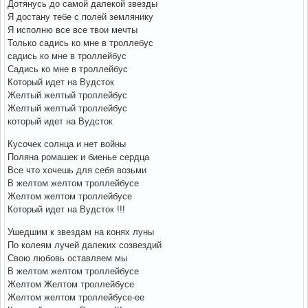
Дотянусь до самой далекой звезды
Я достану тебе с полей землянику
Я исполню все все твои мечты
Только садись ко мне в троллебус
садись ко мне в троллейбус
Садись ко мне в троллейбус
Который идет на Вудсток
Желтый желтый троллейбус
Желтый желтый троллейбус
который идет на Вудсток
Кусочек солнца и нет войны
Поляна ромашек и биенье сердца
Все что хочешь для себя возьми
В желтом желтом троллейбусе
Желтом желтом троллейбусе
Который идет на Вудсток !!!
Ушедшим к звездам на конях луны
По колеям лучей далеких созвездий
Свою любовь оставляем мы
В желтом желтом троллейбусе
Желтом Желтом троллейбусе
Желтом желтом троллейбусе-ее