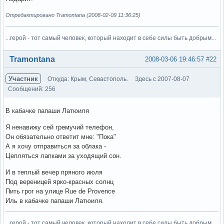
Отредактировано Tramontana (2008-02-09 11:36:25)
...герой - тот самый человек, который находит в себе силы быть добрым...
Вне форума
Tramontana
2008-03-06 19:46:57
#22
Участник
Откуда: Крым, Севастополь.
Здесь с 2007-08-07
Сообщений: 256
В кабачке папаши Латюиля
Я ненавижу сей гремучий телефон,
Он обязательно ответит мне: "Пока"
А я хочу отправиться за облака -
Цепляться лапками за уходящий сон.
И в теплый вечер пряного июля
Под вереницей ярко-красных солнц
Пить грог на улице Rue de Provence
Иль в кабачке папаши Латюиля.
...герой - тот самый человек, который находит в себе силы быть добрым...