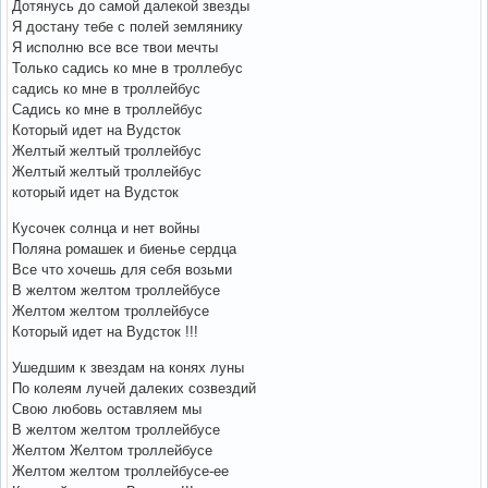
Дотянусь до самой далекой звезды
Я достану тебе с полей землянику
Я исполню все все твои мечты
Только садись ко мне в троллебус
садись ко мне в троллейбус
Садись ко мне в троллейбус
Который идет на Вудсток
Желтый желтый троллейбус
Желтый желтый троллейбус
который идет на Вудсток
Кусочек солнца и нет войны
Поляна ромашек и биенье сердца
Все что хочешь для себя возьми
В желтом желтом троллейбусе
Желтом желтом троллейбусе
Который идет на Вудсток !!!
Ушедшим к звездам на конях луны
По колеям лучей далеких созвездий
Свою любовь оставляем мы
В желтом желтом троллейбусе
Желтом Желтом троллейбусе
Желтом желтом троллейбусе-ее