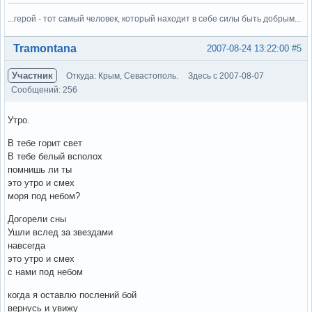
...герой - тот самый человек, который находит в себе силы быть добрым...
Вне форума
Tramontana
2007-08-24 13:22:00
#5
Участник
Откуда: Крым, Севастополь.
Здесь с 2007-08-07
Сообщений: 256
Утро.
В тебе горит свет
В тебе белый всполох
помнишь ли ты
это утро и смех
моря под небом?
Догорели сны
Ушли вслед за звездами
навсегда
это утро и смех
с нами под небом
когда я оставлю послений бой
вернусь и увижу