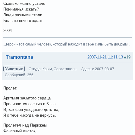
Сколько можно устало
Пониманья искать?
Люди разными стали.
Больше нечего ждать.
2004
...герой - тот самый человек, который находит в себе силы быть добрым...
Вне форума
Tramontana
2007-11-21 11:11:13
#19
Участник
Откуда: Крым, Севастополь.
Здесь с 2007-08-07
Сообщений: 256
Пролет.
Аритмия забытого сердца
Проливается осенью в блюз.
И, как фея ушедшего детства,
Я к тебе никогда не вернусь.
Пролетел над Парижем
Фанерный листок,