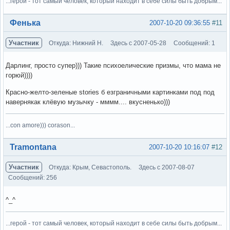
...герой - тот самый человек, который находит в себе силы быть добрым...
Вне форума
Фенька
2007-10-20 09:36:55
#11
Участник
Откуда: Нижний Н.
Здесь с 2007-05-28
Сообщений: 1
Дарлинг, просто супер))) Такие психоелические призмы, что мама не
горюй))))
Красно-желто-зеленые stories б езграничными картинками под под
навернякак клёвую музычку - мммм.... вкусненько)))
...con amore))) corason...
Вне форума
Tramontana
2007-10-20 10:16:07
#12
Участник
Откуда: Крым, Севастополь.
Здесь с 2007-08-07
Сообщений: 256
^_^
...герой - тот самый человек, который находит в себе силы быть добрым...