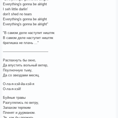
Everything's gonna be alright
I seh little darlin'
don't shed no tears
Everything's gonna be alright
Everything's gonna be alright"
"В самом деле наступит ништяк
В самом деле наступит ништяк
братишка не плачь ..."
-------------------------------------------
Распахнуть бы окно,
Да впустить вольный ветер,
Поулночную тьму,
Да со звездами месяц.
О-ла-я-хэй-йа-хэй-я
О-ла-я-хэй!
Буйные травы
Разгулялись по ветру,
Запахом терпким
Пленят и дурманом.
Эх, как бы прожить,