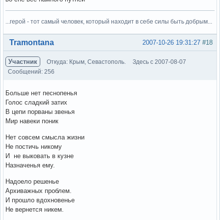
...герой - тот самый человек, который находит в себе силы быть добрым...
Вне форума
Tramontana
2007-10-26 19:31:27
#18
Участник
Откуда: Крым, Севастополь.
Здесь с 2007-08-07
Сообщений: 256
Больше нет песнопенья
Голос сладкий затих
В цепи порваны звенья
Мир навеки поник
Нет совсем смысла жизни
Не постичь никому
И не выковать в кузне
Назначенья ему.
Надоело решенье
Архиважных проблем.
И прошло вдохновенье
Не вернется никем.