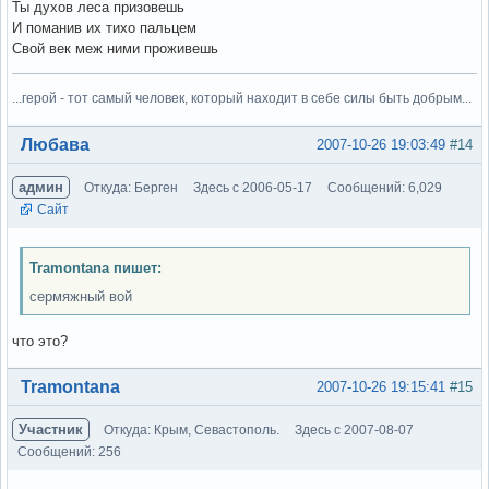
Ты духов леса призовешь
И поманив их тихо пальцем
Свой век меж ними проживешь
...герой - тот самый человек, который находит в себе силы быть добрым...
Вне форума
Любава
2007-10-26 19:03:49
#14
админ
Откуда: Берген
Здесь с 2006-05-17
Сообщений: 6,029
Сайт
Tramontana пишет:
сермяжный вой
что это?
Вне форума
Tramontana
2007-10-26 19:15:41
#15
Участник
Откуда: Крым, Севастополь.
Здесь с 2007-08-07
Сообщений: 256