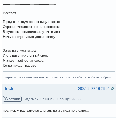
--------------------------------------------------
Рассвет.
Город стряхнул бессонницу с крыш,
Окропив безмятежность рассветом.
В суетном послесловии улиц и лиц
Ночь сегодня ушла данью свету...
----------------------
Загляни в мои глаза
И отыщи в них лунный свет.
Я знаю - заблестит слеза,
Когда придет рассвет.
...герой - тот самый человек, который находит в себе силы быть добрым...
Вне форума
lock
2007-08-22 16:28:04
#2
Участник
Здесь с 2007-03-25
Сообщений: 58
подпись у вас замечательная, да и стихи неплохие...