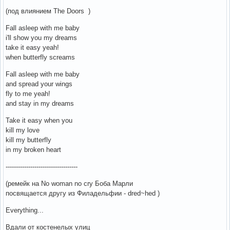
(под влиянием The Doors )
Fall asleep with me baby
i'll show you my dreams
take it easy yeah!
when butterfly screams
Fall asleep with me baby
and spread your wings
fly to me yeah!
and stay in my dreams
Take it easy when you
kill my love
kill my butterfly
in my broken heart
-----------------------------------
(ремейк на No woman no cry Боба Марли
посвящается другу из Филадельфии - dred~hed )
Everything...
Вдали от костенелых улиц