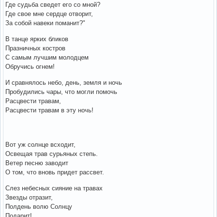
Где судьба сведет его со мной?
Где свое мне сердце отворит,
За собой навеки поманит?"
В танце ярких бликов
Празничных костров
С самым лучшим молодцем
Обручись огнем!
И сравнялось небо, день, земля и ночь
Пробудились чары, что могли помочь
Расцвести травам,
Расцвести травам в эту ночь!
Вот уж солнце всходит,
Освещая трав сурьяных степь.
Ветер песню заводит
О том, что вновь придет рассвет.
Слез небесных сияние на травах
Звезды отразит,
Полдень волю Солнцу
Подарит!