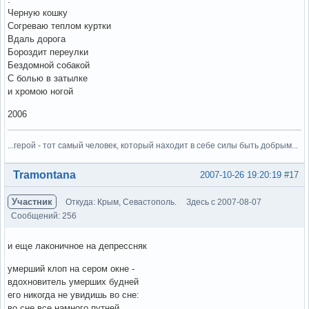
Черную кошку
Согреваю теплом куртки
Вдаль дорога
Бороздит переулки
Бездомной собакой
С болью в затылке
и хромою ногой
2006
...герой - тот самый человек, который находит в себе силы быть добрым...
Вне форума
Tramontana
2007-10-26 19:20:19
#17
Участник
Откуда: Крым, Севастополь.
Здесь с 2007-08-07
Сообщений: 256
и еще лаконичное на депрессняк
умерший клоп на сером окне -
вдохновитель умерших будней
его никогда не увидишь во сне:
во сне все намного путней