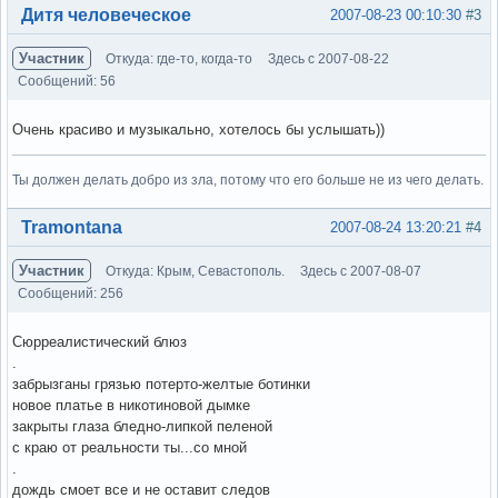
Вне форума
Дитя человеческое
2007-08-23 00:10:30
#3
Участник
Откуда: где-то, когда-то
Здесь с 2007-08-22
Сообщений: 56
Очень красиво и музыкально, хотелось бы услышать))
Ты должен делать добро из зла, потому что его больше не из чего делать.
Вне форума
Tramontana
2007-08-24 13:20:21
#4
Участник
Откуда: Крым, Севастополь.
Здесь с 2007-08-07
Сообщений: 256
Сюрреалистический блюз
.
забрызганы грязью потерто-желтые ботинки
новое платье в никотиновой дымке
закрыты глаза бледно-липкой пеленой
с краю от реальности ты...со мной
.
дождь смоет все и не оставит следов