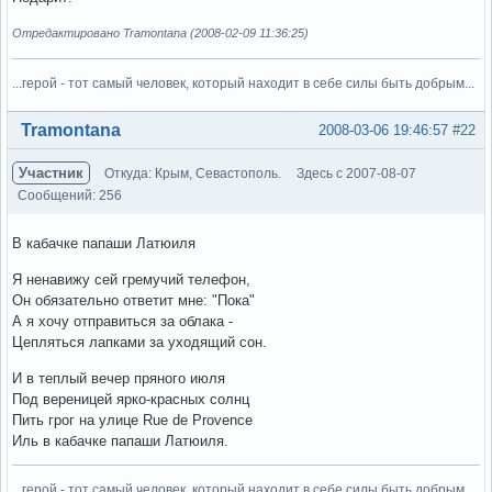
Отредактировано Tramontana (2008-02-09 11:36:25)
...герой - тот самый человек, который находит в себе силы быть добрым...
Вне форума
Tramontana
2008-03-06 19:46:57
#22
Участник
Откуда: Крым, Севастополь.
Здесь с 2007-08-07
Сообщений: 256
В кабачке папаши Латюиля
Я ненавижу сей гремучий телефон,
Он обязательно ответит мне: "Пока"
А я хочу отправиться за облака -
Цепляться лапками за уходящий сон.
И в теплый вечер пряного июля
Под вереницей ярко-красных солнц
Пить грог на улице Rue de Provence
Иль в кабачке папаши Латюиля.
...герой - тот самый человек, который находит в себе силы быть добрым...