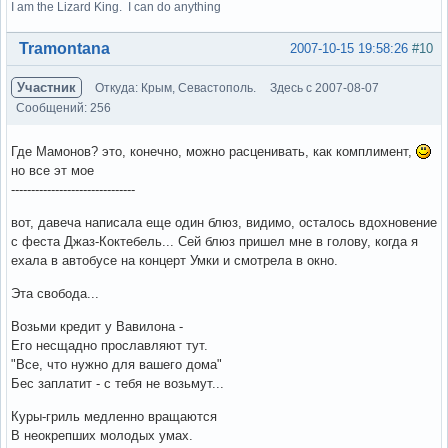
I am the Lizard King. I can do anything
Вне форума
Tramontana
2007-10-15 19:58:26
#10
Участник
Откуда: Крым, Севастополь.
Здесь с 2007-08-07
Сообщений: 256
Где Мамонов? это, конечно, можно расценивать, как комплимент,
но все эт мое
-------------------------------
вот, давеча написала еще один блюз, видимо, осталось вдохновение
с феста Джаз-Коктебель... Сей блюз пришел мне в голову, когда я
ехала в автобусе на концерт Умки и смотрела в окно.
Эта свобода...
Возьми кредит у Вавилона -
Его несщадно прославляют тут.
"Все, что нужно для вашего дома"
Бес заплатит - с тебя не возьмут...
Куры-гриль медленно вращаются
В неокрепших молодых умах.