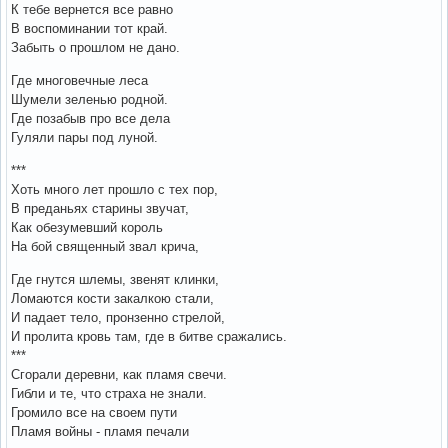
К тебе вернется все равно
В воспоминании тот край.
Забыть о прошлом не дано.
Где многовечные леса
Шумели зеленью родной.
Где позабыв про все дела
Гуляли пары под луной.
***
Хоть много лет прошло с тех пор,
В преданьях старины звучат,
Как обезумевший король
На бой священный звал крича,
Где гнутся шлемы, звенят клинки,
Ломаются кости закалкою стали,
И падает тело, пронзенно стрелой,
И пролита кровь там, где в битве сражались.
***
Сгорали деревни, как пламя свечи.
Гибли и те, что страха не знали.
Громило все на своем пути
Пламя войны - пламя печали