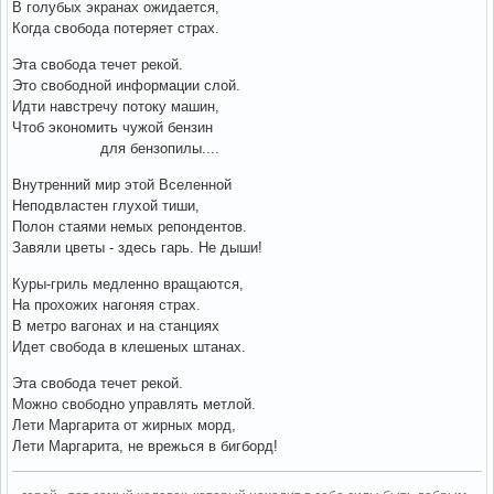
В голубых экранах ожидается,
Когда свобода потеряет страх.
Эта свобода течет рекой.
Это свободной информации слой.
Идти навстречу потоку машин,
Чтоб экономить чужой бензин
для бензопилы....
Внутренний мир этой Вселенной
Неподвластен глухой тиши,
Полон стаями немых репондентов.
Завяли цветы - здесь гарь. Не дыши!
Куры-гриль медленно вращаются,
На прохожих нагоняя страх.
В метро вагонах и на станциях
Идет свобода в клешеных штанах.
Эта свобода течет рекой.
Можно свободно управлять метлой.
Лети Маргарита от жирных морд,
Лети Маргарита, не врежься в бигборд!