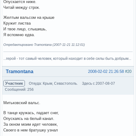
Опускается ниже.
Читай между строк.
Желтым вальсом на крыше
Кружит листва
И твое лицо, слышишь,
Я вспомню едва.
Отредактировано Tramontana (2007-11-21 11:12:01)
...герой - тот самый человек, который находит в себе силы быть добрым...
Вне форума
Tramontana
2008-02-02 21:26:58
#20
Участник
Откуда: Крым, Севастополь.
Здесь с 2007-08-07
Сообщений: 256
Митьковский вальс.
В танце кружась, падает снег,
Опускаясь на белый канал.
За окном моим идет человек,
Своего в нем братушку узнал