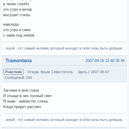
в твоих глазАх
это утро и ветер
высушит слезы
навсегда
это утро и смех
с нами под небом
...герой - тот самый человек, который находит в себе силы быть добрым...
Вне форума
Tramontana
2007-09-19 12:46:35
#6
Участник
Откуда: Крым, Севастополь.
Здесь с 2007-08-07
Сообщений: 256
Загляни в мои глаза
И отыщи в них лунный свет.
Я знаю - заблестит слеза,
Когда придет рассвет.
...герой - тот самый человек, который находит в себе силы быть добрым...