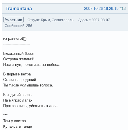
Вне форума
Tramontana
2007-10-26 18:29:19
#13
Участник
Откуда: Крым, Севастополь.
Здесь с 2007-08-07
Сообщений: 256
из раннего))))
-----------------------
Блаженный берег
Острова желаний
Настигнув, полетишь на небеса.
В порыве ветра
Старины преданий
Ты тихие услышишь голоса.
Как дикий зверь
На мягких лапах
Прокравшись, убежишь в леса.
***
Там у костра
Купаясь в танце