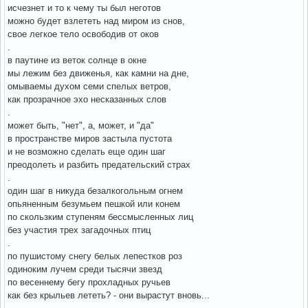
исчезнет и то к чему ты был неготов
можно будет взлететь над миром из снов,
свое легкое тело освободив от оков
.
в паутине из веток солнце в окне
мы лежим без движенья, как камни на дне,
омываемы духом семи спелых ветров,
как прозрачное эхо несказанных слов
.
может быть, "нет", а, может, и "да"
в пространстве миров застыла пустота
и не возможно сделать еще один шаг
преодолеть и разбить предательский страх
.
один шаг в никуда безалкогольным огнем
опьяненным безумьем пешкой или конем
по скользким ступеням бессмысленных лиц
без участия трех загадочных птиц
.
по пушистому снегу белых лепестков роз
одиноким лучем среди тысячи звезд
по весеннему бегу прохладных ручьев
как без крыльев лететь? - они вырастут вновь...