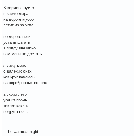
В кармане пусто
в карме дыра
на дороге мусор
летит из-за угла
.
по дороге ноги
устали шагать
я приду внезапно
вам меня не достать
.
я вижу море
с далеких снах
как круг качаюсь
на серебрянных волнах
.
а скоро лето
угонит прочь
так же как эта
подруга-ночь
-----------------------------------------
=The warmest night.=