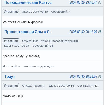
Вне форума
Психоделический Кактус
2007-09-29 23:48:44
#7
Участник
Здесь с 2007-09-25
Сообщений: 7
Фантастика! Очень красиво!
Вне форума
2007-09-30 09:42:07
#8
Просветленная Ольга Лэнс
Участник
Откуда: Магнитогорск, поселок Радужный
Здесь с 2007-06-27
Сообщений: 54
Красиво, за душу трогает)
Мир и любовь - это вам не хухры-мухры.
Вне форума
Траут
2007-09-30 20:21:57
#9
Участник
Откуда: Тольятти
Здесь с 2007-09-16
Сообщений: 114
Мамонов? 0_р