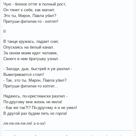
Чую - близок оттяг в полный рост,
Он тянет к себе, как магнит.
Это ты, Мирон, Павла убил?
Притуши фитилек-то - коптит!
II
В танце кружась, падает снег,
Опускаясь на белый канал.
За окном моим идет человек,
Своего в нем братушку узнал.
- Заходи, дык, быстрей я уж разлил -
Выветривается стоит!
- Так, это ты, Мирон, Павла убил?
Притуши фитилек-то коптит...
Надеюсь, по-христиански разлил -
По-другому мне жизнь не мила!
- Как же так?!? По-другому я и не умел!
В другой раз будем пить из горла!
ля-ля-ля-ля-ля! э-э-эх!