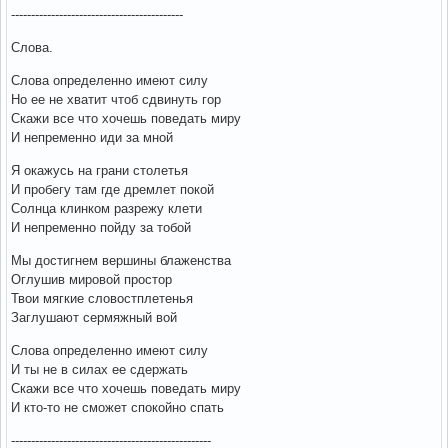
-------------------------------------------
Слова.
Слова определенно имеют силу
Но ее не хватит чтоб сдвинуть гор
Скажи все что хочешь поведать миру
И непременно иди за мной
Я окажусь на грани столетья
И пробегу там где дремлет покой
Солнца клинком разрежу клети
И непременно пойду за тобой
Мы достигнем вершины блаженства
Оглушив мировой простор
Твои мягкие словостплетенья
Заглушают сермяжный вой
Слова определенно имеют силу
И ты не в силах ее сдержать
Скажи все что хочешь поведать миру
И кто-то не сможет спокойно спать
--------------------------------------------------