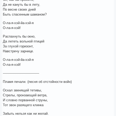
Да не кануть бы в лету,
По весне своих дней
Быть спасенным шаманом?
О-ла-я-хэй-йа-хэй-я
О-ла-я-хэй!
Распахнуть бы окно,
Да лететь вольной птицей
За глухой горизонт,
Навстречу зарнице.
О-ла-я-хэй-йа-хэй-я
О-ла-я-хэй!
-----------------------------------
Пламя печали. (песня об отстойности войн)
Оскал звенящей тетивы,
Стрелы, пронзающей ветра,
И словно порванной струны,
Тот звон разящего клинка
Забыть нельзя как ни желай.