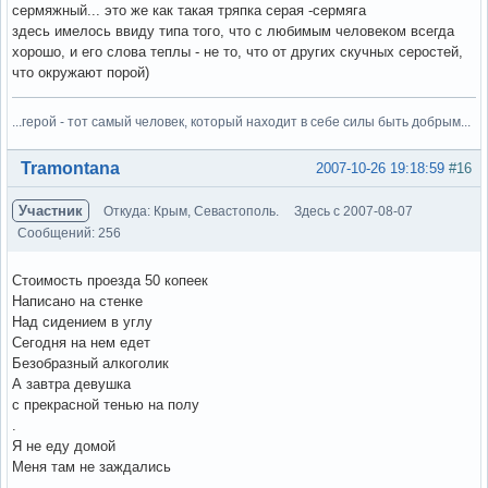
сермяжный... это же как такая тряпка серая -сермяга
здесь имелось ввиду типа того, что с любимым человеком всегда
хорошо, и его слова теплы - не то, что от других скучных серостей,
что окружают порой)
...герой - тот самый человек, который находит в себе силы быть добрым...
Вне форума
Tramontana
2007-10-26 19:18:59
#16
Участник
Откуда: Крым, Севастополь.
Здесь с 2007-08-07
Сообщений: 256
Стоимость проезда 50 копеек
Написано на стенке
Над сидением в углу
Сегодня на нем едет
Безобразный алкоголик
А завтра девушка
с прекрасной тенью на полу
.
Я не еду домой
Меня там не заждались
.