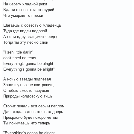
На берегу хладной реки
Вдали от опостылых фурий
Что умирают от тоски
Шагаешь с совестью младенца
Туда где виден водопой
А если вдруг защимит сердце
Тогда ты эту песню спой
"I seh little darlin'
don't shed no tears
Everything's gonna be alright
Everything's gonna be alright"
А ночью звезды подпевая
Запляшут возле костровищ
С тобою вместе нарушая
Природы колдовскую тишь
Сгорит печаль вся серым пеплом
Для входа в день открыта дверь
Прекрасно будет скоро летом
Ты понимаешь что теперь
"Everything's gonna be alright