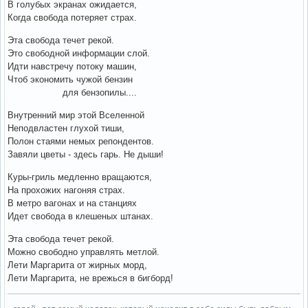
В голубых экранах ожидается,
Когда свобода потеряет страх.
Эта свобода течет рекой.
Это свободной информации слой.
Идти навстречу потоку машин,
Чтоб экономить чужой бензин
для бензопилы....
Внутренний мир этой Вселенной
Неподвластен глухой тиши,
Полон стаями немых репондентов.
Завяли цветы - здесь гарь. Не дыши!
Куры-гриль медленно вращаются,
На прохожих нагоняя страх.
В метро вагонах и на станциях
Идет свобода в клешеных штанах.
Эта свобода течет рекой.
Можно свободно управлять метлой.
Лети Маргарита от жирных морд,
Лети Маргарита, не врежься в бигборд!