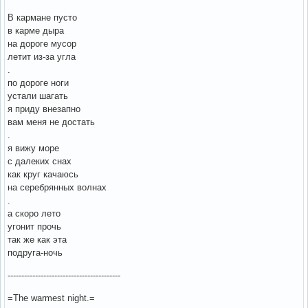
В кармане пусто
в карме дыра
на дороге мусор
летит из-за угла
.
по дороге ноги
устали шагать
я приду внезапно
вам меня не достать
.
я вижу море
с далеких снах
как круг качаюсь
на серебрянных волнах
.
а скоро лето
угонит прочь
так же как эта
подруга-ночь
-----------------------------------------
=The warmest night.=