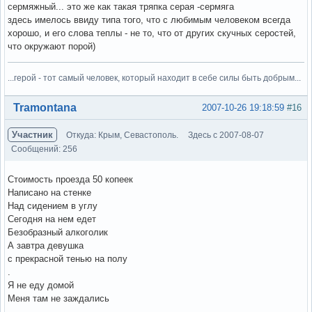
сермяжный... это же как такая тряпка серая -сермяга
здесь имелось ввиду типа того, что с любимым человеком всегда
хорошо, и его слова теплы - не то, что от других скучных серостей,
что окружают порой)
...герой - тот самый человек, который находит в себе силы быть добрым...
Вне форума
Tramontana
2007-10-26 19:18:59
#16
Участник
Откуда: Крым, Севастополь.
Здесь с 2007-08-07
Сообщений: 256
Стоимость проезда 50 копеек
Написано на стенке
Над сидением в углу
Сегодня на нем едет
Безобразный алкоголик
А завтра девушка
с прекрасной тенью на полу
.
Я не еду домой
Меня там не заждались
.