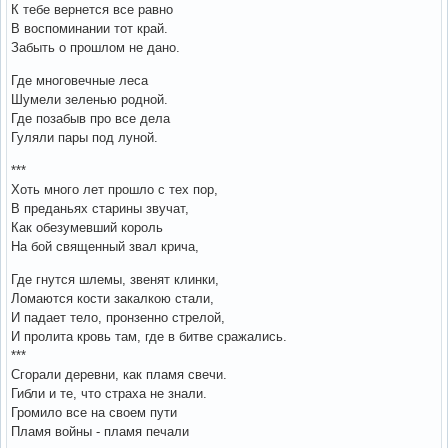
К тебе вернется все равно
В воспоминании тот край.
Забыть о прошлом не дано.
Где многовечные леса
Шумели зеленью родной.
Где позабыв про все дела
Гуляли пары под луной.
***
Хоть много лет прошло с тех пор,
В преданьях старины звучат,
Как обезумевший король
На бой священный звал крича,
Где гнутся шлемы, звенят клинки,
Ломаются кости закалкою стали,
И падает тело, пронзенно стрелой,
И пролита кровь там, где в битве сражались.
***
Сгорали деревни, как пламя свечи.
Гибли и те, что страха не знали.
Громило все на своем пути
Пламя войны - пламя печали