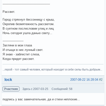
--------------------------------------------------
Рассвет.
Город стряхнул бессонницу с крыш,
Окропив безмятежность рассветом.
В суетном послесловии улиц и лиц
Ночь сегодня ушла данью свету...
----------------------
Загляни в мои глаза
И отыщи в них лунный свет.
Я знаю - заблестит слеза,
Когда придет рассвет.
...герой - тот самый человек, который находит в себе силы быть добрым...
Вне форума
lock
2007-08-22 16:28:04
#2
Участник
Здесь с 2007-03-25
Сообщений: 58
подпись у вас замечательная, да и стихи неплохие...