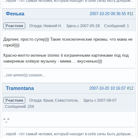
...герой - тот самый человек, который находит в себе силы быть добрым...
Вне форума
Фенька
2007-10-20 09:36:55
#11
Участник
Откуда: Нижний Н.
Здесь с 2007-05-28
Сообщений: 1
Дарлинг, просто супер))) Такие психоелические призмы, что мама не
горюй))))
Красно-желто-зеленые stories б езграничными картинками под под
навернякак клёвую музычку - мммм.... вкусненько)))
...con amore))) corason...
Вне форума
Tramontana
2007-10-20 10:16:07
#12
Участник
Откуда: Крым, Севастополь.
Здесь с 2007-08-07
Сообщений: 256
^_^
...герой - тот самый человек, который находит в себе силы быть добрым...