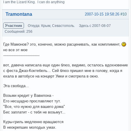
I am the Lizard King. I can do anything
Вне форума
Tramontana
2007-10-15 19:58:26
#10
Участник
Откуда: Крым, Севастополь.
Здесь с 2007-08-07
Сообщений: 256
Где Мамонов? это, конечно, можно расценивать, как комплимент,
но все эт мое
-------------------------------
вот, давеча написала еще один блюз, видимо, осталось вдохновение
с феста Джаз-Коктебель... Сей блюз пришел мне в голову, когда я
ехала в автобусе на концерт Умки и смотрела в окно.
Эта свобода...
Возьми кредит у Вавилона -
Его несщадно прославляют тут.
"Все, что нужно для вашего дома"
Бес заплатит - с тебя не возьмут...
Куры-гриль медленно вращаются
В неокрепших молодых умах.