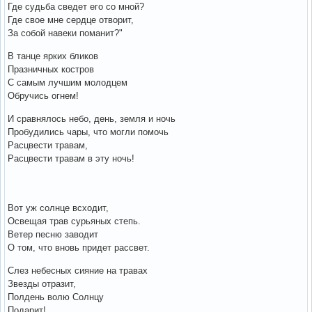
Где судьба сведет его со мной?
Где свое мне сердце отворит,
За собой навеки поманит?"
В танце ярких бликов
Празничных костров
С самым лучшим молодцем
Обручись огнем!
И сравнялось небо, день, земля и ночь
Пробудились чары, что могли помочь
Расцвести травам,
Расцвести травам в эту ночь!
Вот уж солнце всходит,
Освещая трав сурьяных степь.
Ветер песню заводит
О том, что вновь придет рассвет.
Слез небесных сияние на травах
Звезды отразит,
Полдень волю Солнцу
Подарит!