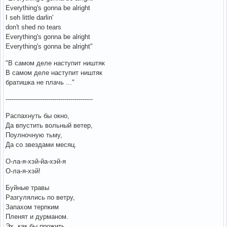
Everything's gonna be alright
I seh little darlin'
don't shed no tears
Everything's gonna be alright
Everything's gonna be alright"
"В самом деле наступит ништяк
В самом деле наступит ништяк
братишка не плачь ..."
-------------------------------------------
Распахнуть бы окно,
Да впустить вольный ветер,
Поулночную тьму,
Да со звездами месяц.
О-ла-я-хэй-йа-хэй-я
О-ла-я-хэй!
Буйные травы
Разгулялись по ветру,
Запахом терпким
Пленят и дурманом.
Эх, как бы прожить,