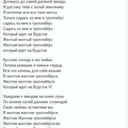
Дотянусь до самой далекой звезды
Я достану тебе с полей землянику
Я исполню все все твои мечты
Только садись ко мне в троллебус
садись ко мне в троллейбус
Садись ко мне в троллейбус
Который идет на Вудсток
Желтый желтый троллейбус
Желтый желтый троллейбус
который идет на Вудсток
Кусочек солнца и нет войны
Поляна ромашек и биенье сердца
Все что хочешь для себя возьми
В желтом желтом троллейбусе
Желтом желтом троллейбусе
Который идет на Вудсток !!!
Ушедшим к звездам на конях луны
По колеям лучей далеких созвездий
Свою любовь оставляем мы
В желтом желтом троллейбусе
Желтом Желтом троллейбусе
Желтом желтом троллейбусе-ее