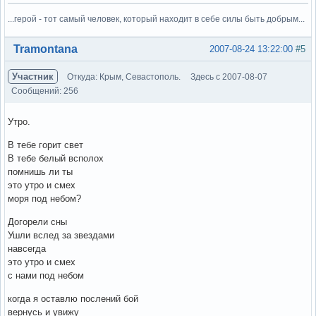
...герой - тот самый человек, который находит в себе силы быть добрым...
Вне форума
Tramontana
2007-08-24 13:22:00
#5
Участник
Откуда: Крым, Севастополь.
Здесь с 2007-08-07
Сообщений: 256
Утро.
В тебе горит свет
В тебе белый всполох
помнишь ли ты
это утро и смех
моря под небом?
Догорели сны
Ушли вслед за звездами
навсегда
это утро и смех
с нами под небом
когда я оставлю послений бой
вернусь и увижу