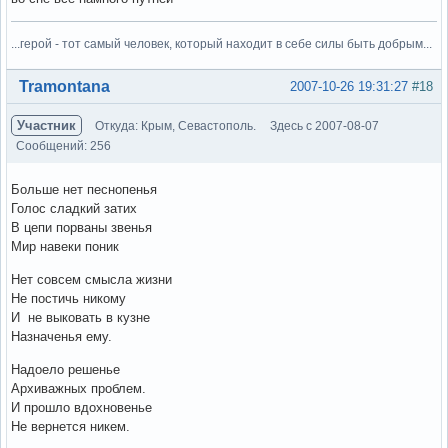
...герой - тот самый человек, который находит в себе силы быть добрым...
Вне форума
Tramontana
2007-10-26 19:31:27
#18
Участник
Откуда: Крым, Севастополь.
Здесь с 2007-08-07
Сообщений: 256
Больше нет песнопенья
Голос сладкий затих
В цепи порваны звенья
Мир навеки поник
Нет совсем смысла жизни
Не постичь никому
И не выковать в кузне
Назначенья ему.
Надоело решенье
Архиважных проблем.
И прошло вдохновенье
Не вернется никем.