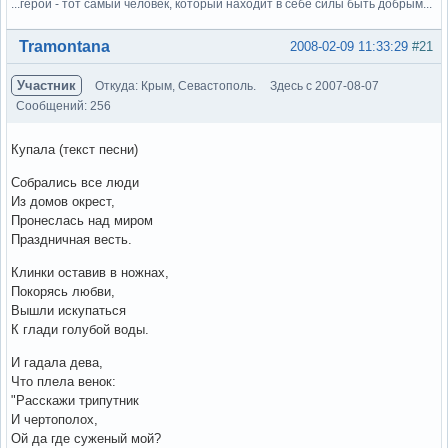
...герой - тот самый человек, который находит в себе силы быть добрым...
Вне форума
Tramontana
2008-02-09 11:33:29
#21
Участник
Откуда: Крым, Севастополь.
Здесь с 2007-08-07
Сообщений: 256
Купала (текст песни)
Собрались все люди
Из домов окрест,
Пронеслась над миром
Праздничная весть.
Клинки оставив в ножнах,
Покорясь любви,
Вышли искупаться
К глади голубой воды.
И гадала дева,
Что плела венок:
"Расскажи трипутник
И чертополох,
Ой да где суженый мой?