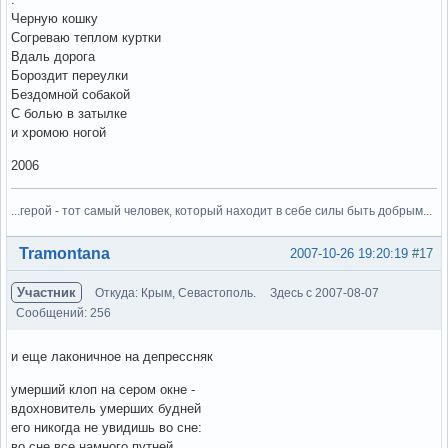
Черную кошку
Согреваю теплом куртки
Вдаль дорога
Бороздит переулки
Бездомной собакой
С болью в затылке
и хромою ногой
2006
...герой - тот самый человек, который находит в себе силы быть добрым...
Вне форума
Tramontana
2007-10-26 19:20:19
#17
Участник
Откуда: Крым, Севастополь.
Здесь с 2007-08-07
Сообщений: 256
и еще лаконичное на депрессняк
умерший клоп на сером окне -
вдохновитель умерших будней
его никогда не увидишь во сне:
во сне все намного путней