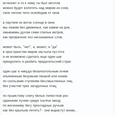
исчезнет и то к чему ты был неготов
можно будет взлететь над миром из снов,
свое легкое тело освободив от оков
.
в паутине из веток солнце в окне
мы лежим без движенья, как камни на дне,
омываемы духом семи спелых ветров,
как прозрачное эхо несказанных слов
.
может быть, "нет", а, может, и "да"
в пространстве миров застыла пустота
и не возможно сделать еще один шаг
преодолеть и разбить предательский страх
.
один шаг в никуда безалкогольным огнем
опьяненным безумьем пешкой или конем
по скользким ступеням бессмысленных лиц
без участия трех загадочных птиц
.
по пушистому снегу белых лепестков роз
одиноким лучем среди тысячи звезд
по весеннему бегу прохладных ручьев
как без крыльев лететь? - они вырастут вновь...