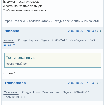
Ты духов леса призовешь
И поманив их тихо пальцем
Свой век меж ними проживешь
...герой - тот самый человек, который находит в себе силы быть добрым...
Вне форума
Любава
2007-10-26 19:03:49
#14
админ
Откуда: Берген
Здесь с 2006-05-17
Сообщений: 6,029
Сайт
Tramontana пишет:
сермяжный вой
что это?
Вне форума
Tramontana
2007-10-26 19:15:41
#15
Участник
Откуда: Крым, Севастополь.
Здесь с 2007-08-07
Сообщений: 256