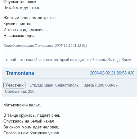
Опускается ниже.
Читай между строк.
Желтым вальсом на крыше
Кружит листва
И твое лицо, слышишь,
Я вспомню едва.
Отредактировано Tramontana (2007-11-21 11:12:01)
...герой - тот самый человек, который находит в себе силы быть добрым...
Вне форума
Tramontana
2008-02-02 21:26:58
#20
Участник
Откуда: Крым, Севастополь.
Здесь с 2007-08-07
Сообщений: 256
Митьковский вальс.
В танце кружась, падает снег,
Опускаясь на белый канал.
За окном моим идет человек,
Своего в нем братушку узнал