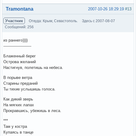
Вне форума
Tramontana
2007-10-26 18:29:19
#13
Участник
Откуда: Крым, Севастополь.
Здесь с 2007-08-07
Сообщений: 256
из раннего))))
-----------------------
Блаженный берег
Острова желаний
Настигнув, полетишь на небеса.
В порыве ветра
Старины преданий
Ты тихие услышишь голоса.
Как дикий зверь
На мягких лапах
Прокравшись, убежишь в леса.
***
Там у костра
Купаясь в танце