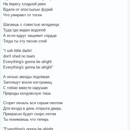
На берегу хладной реки
Вдали от опостылых фурий
Что умирают от тоски
Шагаешь с совестью младенца
Туда где виден водопой
А если вдруг защимит сердце
Тогда ты эту песню спой
"I seh little darlin'
don't shed no tears
Everything's gonna be alright
Everything's gonna be alright"
А ночью звезды подпевая
Запляшут возле костровищ
С тобою вместе нарушая
Природы колдовскую тишь
Сгорит печаль вся серым пеплом
Для входа в день открыта дверь
Прекрасно будет скоро летом
Ты понимаешь что теперь
"Everything's gonna be alright