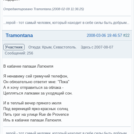
Отредактировано Tramontana (2008-02-09 11:36:25)
...герой - тот самый человек, который находит в себе силы быть добрым...
Вне форума
Tramontana
2008-03-06 19:46:57
#22
Участник
Откуда: Крым, Севастополь.
Здесь с 2007-08-07
Сообщений: 256
В кабачке папаши Латюиля
Я ненавижу сей гремучий телефон,
Он обязательно ответит мне: "Пока"
А я хочу отправиться за облака -
Цепляться лапками за уходящий сон.
И в теплый вечер пряного июля
Под вереницей ярко-красных солнц
Пить грог на улице Rue de Provence
Иль в кабачке папаши Латюиля.
...герой - тот самый человек, который находит в себе силы быть добрым...