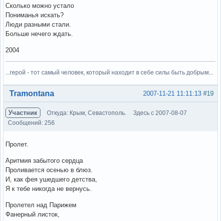
Сколько можно устало
Пониманья искать?
Люди разными стали.
Больше нечего ждать.
2004
...герой - тот самый человек, который находит в себе силы быть добрым...
Вне форума
Tramontana
2007-11-21 11:11:13
#19
Участник
Откуда: Крым, Севастополь.
Здесь с 2007-08-07
Сообщений: 256
Пролет.
Аритмия забытого сердца
Проливается осенью в блюз.
И, как фея ушедшего детства,
Я к тебе никогда не вернусь.
Пролетел над Парижем
Фанерный листок,