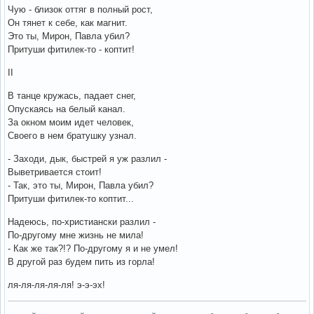
Чую - близок оттяг в полный рост,
Он тянет к себе, как магнит.
Это ты, Мирон, Павла убил?
Притуши фитилек-то - коптит!
II
В танце кружась, падает снег,
Опускаясь на белый канал.
За окном моим идет человек,
Своего в нем братушку узнал.
- Заходи, дык, быстрей я уж разлил -
Выветривается стоит!
- Так, это ты, Мирон, Павла убил?
Притуши фитилек-то коптит...
Надеюсь, по-христиански разлил -
По-другому мне жизнь не мила!
- Как же так?!? По-другому я и не умел!
В другой раз будем пить из горла!
ля-ля-ля-ля-ля! э-э-эх!