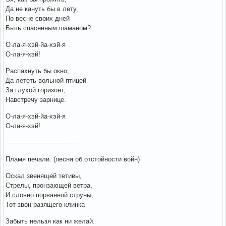
Да не кануть бы в лету,
По весне своих дней
Быть спасенным шаманом?
О-ла-я-хэй-йа-хэй-я
О-ла-я-хэй!
Распахнуть бы окно,
Да лететь вольной птицей
За глухой горизонт,
Навстречу зарнице.
О-ла-я-хэй-йа-хэй-я
О-ла-я-хэй!
-----------------------------------
Пламя печали. (песня об отстойности войн)
Оскал звенящей тетивы,
Стрелы, пронзающей ветра,
И словно порванной струны,
Тот звон разящего клинка
Забыть нельзя как ни желай.