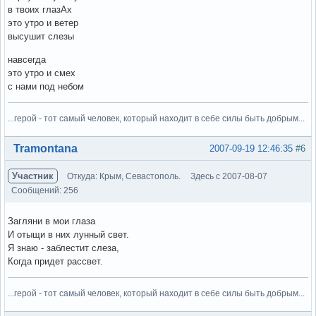
в твоих глазАх
это утро и ветер
высушит слезы
навсегда
это утро и смех
с нами под небом
...герой - тот самый человек, который находит в себе силы быть добрым...
Вне форума
Tramontana
2007-09-19 12:46:35
#6
Участник
Откуда: Крым, Севастополь.
Здесь с 2007-08-07
Сообщений: 256
Загляни в мои глаза
И отыщи в них лунный свет.
Я знаю - заблестит слеза,
Когда придет рассвет.
...герой - тот самый человек, который находит в себе силы быть добрым...