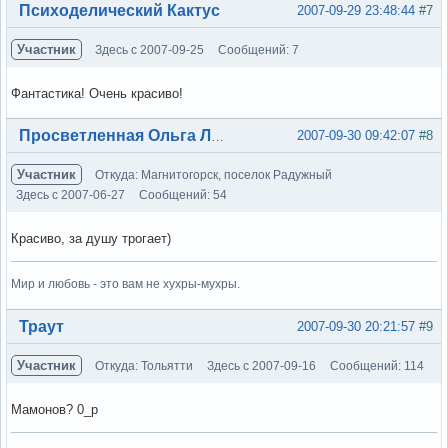
Вне форума
Психоделический Кактус
2007-09-29 23:48:44
#7
Участник
Здесь с 2007-09-25
Сообщений: 7
Фантастика! Очень красиво!
Вне форума
2007-09-30 09:42:07
#8
Просветленная Ольга Лэнс
Участник
Откуда: Магнитогорск, поселок Радужный
Здесь с 2007-06-27
Сообщений: 54
Красиво, за душу трогает)
Мир и любовь - это вам не хухры-мухры.
Вне форума
Траут
2007-09-30 20:21:57
#9
Участник
Откуда: Тольятти
Здесь с 2007-09-16
Сообщений: 114
Мамонов? 0_р