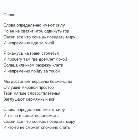
-------------------------------------------
Слова.
Слова определенно имеют силу
Но ее не хватит чтоб сдвинуть гор
Скажи все что хочешь поведать миру
И непременно иди за мной
Я окажусь на грани столетья
И пробегу там где дремлет покой
Солнца клинком разрежу клети
И непременно пойду за тобой
Мы достигнем вершины блаженства
Оглушив мировой простор
Твои мягкие словостплетенья
Заглушают сермяжный вой
Слова определенно имеют силу
И ты не в силах ее сдержать
Скажи все что хочешь поведать миру
И кто-то не сможет спокойно спать
--------------------------------------------------