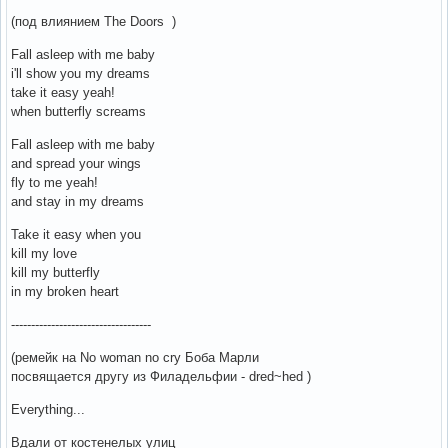
(под влиянием The Doors )
Fall asleep with me baby
i'll show you my dreams
take it easy yeah!
when butterfly screams
Fall asleep with me baby
and spread your wings
fly to me yeah!
and stay in my dreams
Take it easy when you
kill my love
kill my butterfly
in my broken heart
-----------------------------------
(ремейк на No woman no cry Боба Марли
посвящается другу из Филадельфии - dred~hed )
Everything...
Вдали от костенелых улиц