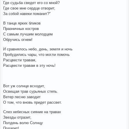
Где судьба сведет его со мной?
Где свое мне сердце отворит,
За собой навеки поманит?"
В танце ярких бликов
Празничных костров
С самым лучшим молодцем
Обручись огнем!
И сравнялось небо, день, земля и ночь
Пробудились чары, что могли помочь
Расцвести травам,
Расцвести травам в эту ночь!
Вот уж солнце всходит,
Освещая трав сурьяных степь.
Ветер песню заводит
О том, что вновь придет рассвет.
Слез небесных сияние на травах
Звезды отразит,
Полдень волю Солнцу
Подарит!