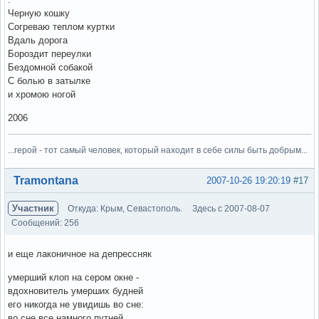
Черную кошку
Согреваю теплом куртки
Вдаль дорога
Бороздит переулки
Бездомной собакой
С болью в затылке
и хромою ногой
2006
...герой - тот самый человек, который находит в себе силы быть добрым...
Вне форума
Tramontana
2007-10-26 19:20:19
#17
Участник
Откуда: Крым, Севастополь.
Здесь с 2007-08-07
Сообщений: 256
и еще лаконичное на депрессняк
умерший клоп на сером окне -
вдохновитель умерших будней
его никогда не увидишь во сне:
во сне все намного путней