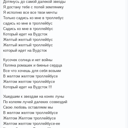
Дотянусь до самой далекой звезды
Я достану тебе с полей землянику
Я исполню все все твои мечты
Только садись ко мне в троллебус
садись ко мне в троллейбус
Садись ко мне в троллейбус
Который идет на Вудсток
Желтый желтый троллейбус
Желтый желтый троллейбус
который идет на Вудсток
Кусочек солнца и нет войны
Поляна ромашек и биенье сердца
Все что хочешь для себя возьми
В желтом желтом троллейбусе
Желтом желтом троллейбусе
Который идет на Вудсток !!!
Ушедшим к звездам на конях луны
По колеям лучей далеких созвездий
Свою любовь оставляем мы
В желтом желтом троллейбусе
Желтом Желтом троллейбусе
Желтом желтом троллейбусе-ее