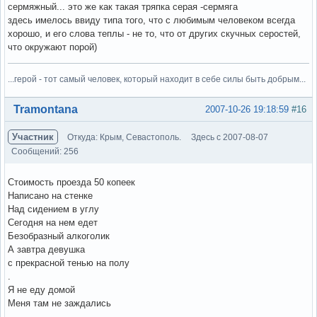
сермяжный... это же как такая тряпка серая -сермяга
здесь имелось ввиду типа того, что с любимым человеком всегда
хорошо, и его слова теплы - не то, что от других скучных серостей,
что окружают порой)
...герой - тот самый человек, который находит в себе силы быть добрым...
Вне форума
Tramontana
2007-10-26 19:18:59
#16
Участник
Откуда: Крым, Севастополь.
Здесь с 2007-08-07
Сообщений: 256
Стоимость проезда 50 копеек
Написано на стенке
Над сидением в углу
Сегодня на нем едет
Безобразный алкоголик
А завтра девушка
с прекрасной тенью на полу
.
Я не еду домой
Меня там не заждались
.