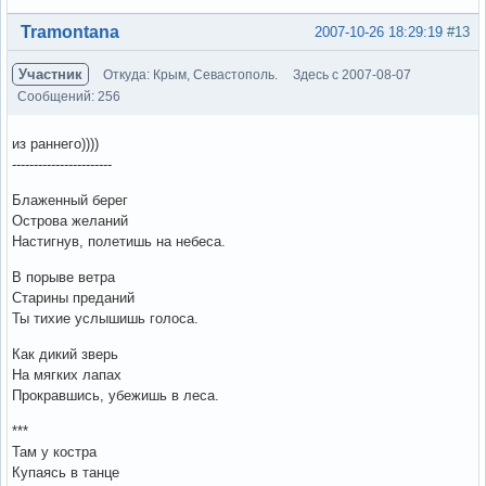
Вне форума
Tramontana
2007-10-26 18:29:19
#13
Участник
Откуда: Крым, Севастополь.
Здесь с 2007-08-07
Сообщений: 256
из раннего))))
-----------------------
Блаженный берег
Острова желаний
Настигнув, полетишь на небеса.
В порыве ветра
Старины преданий
Ты тихие услышишь голоса.
Как дикий зверь
На мягких лапах
Прокравшись, убежишь в леса.
***
Там у костра
Купаясь в танце