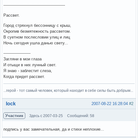
--------------------------------------------------
Рассвет.
Город стряхнул бессонницу с крыш,
Окропив безмятежность рассветом.
В суетном послесловии улиц и лиц
Ночь сегодня ушла данью свету...
----------------------
Загляни в мои глаза
И отыщи в них лунный свет.
Я знаю - заблестит слеза,
Когда придет рассвет.
...герой - тот самый человек, который находит в себе силы быть добрым...
Вне форума
lock
2007-08-22 16:28:04
#2
Участник
Здесь с 2007-03-25
Сообщений: 58
подпись у вас замечательная, да и стихи неплохие...