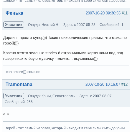
...герой - тот самый человек, который находит в себе силы быть добрым...
Вне форума
Фенька
2007-10-20 09:36:55
#11
Участник
Откуда: Нижний Н.
Здесь с 2007-05-28
Сообщений: 1
Дарлинг, просто супер))) Такие психоелические призмы, что мама не
горюй))))
Красно-желто-зеленые stories б езграничными картинками под под
навернякак клёвую музычку - мммм.... вкусненько)))
...con amore))) corason...
Вне форума
Tramontana
2007-10-20 10:16:07
#12
Участник
Откуда: Крым, Севастополь.
Здесь с 2007-08-07
Сообщений: 256
^_^
...герой - тот самый человек, который находит в себе силы быть добрым...