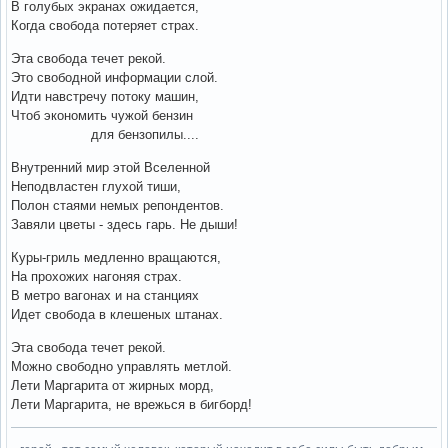
В голубых экранах ожидается,
Когда свобода потеряет страх.
Эта свобода течет рекой.
Это свободной информации слой.
Идти навстречу потоку машин,
Чтоб экономить чужой бензин
для бензопилы....
Внутренний мир этой Вселенной
Неподвластен глухой тиши,
Полон стаями немых репондентов.
Завяли цветы - здесь гарь. Не дыши!
Куры-гриль медленно вращаются,
На прохожих нагоняя страх.
В метро вагонах и на станциях
Идет свобода в клешеных штанах.
Эта свобода течет рекой.
Можно свободно управлять метлой.
Лети Маргарита от жирных морд,
Лети Маргарита, не врежься в бигборд!