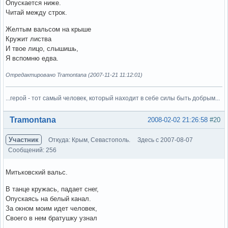
Опускается ниже.
Читай между строк.
Желтым вальсом на крыше
Кружит листва
И твое лицо, слышишь,
Я вспомню едва.
Отредактировано Tramontana (2007-11-21 11:12:01)
...герой - тот самый человек, который находит в себе силы быть добрым...
Вне форума
Tramontana
2008-02-02 21:26:58
#20
Участник
Откуда: Крым, Севастополь.
Здесь с 2007-08-07
Сообщений: 256
Митьковский вальс.
В танце кружась, падает снег,
Опускаясь на белый канал.
За окном моим идет человек,
Своего в нем братушку узнал