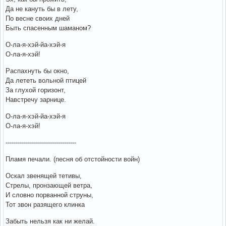
Да не кануть бы в лету,
По весне своих дней
Быть спасенным шаманом?
О-ла-я-хэй-йа-хэй-я
О-ла-я-хэй!
Распахнуть бы окно,
Да лететь вольной птицей
За глухой горизонт,
Навстречу зарнице.
О-ла-я-хэй-йа-хэй-я
О-ла-я-хэй!
-----------------------------------
Пламя печали. (песня об отстойности войн)
Оскал звенящей тетивы,
Стрелы, пронзающей ветра,
И словно порванной струны,
Тот звон разящего клинка
Забыть нельзя как ни желай.