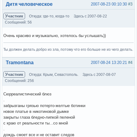
Вне форума
Дитя человеческое
2007-08-23 00:10:30
#3
Участник
Откуда: где-то, когда-то
Здесь с 2007-08-22
Сообщений: 56
Очень красиво и музыкально, хотелось бы услышать))
Ты должен делать добро из зла, потому что его больше не из чего делать.
Вне форума
Tramontana
2007-08-24 13:20:21
#4
Участник
Откуда: Крым, Севастополь.
Здесь с 2007-08-07
Сообщений: 256
Сюрреалистический блюз
.
забрызганы грязью потерто-желтые ботинки
новое платье в никотиновой дымке
закрыты глаза бледно-липкой пеленой
с краю от реальности ты...со мной
.
дождь смоет все и не оставит следов