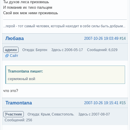
Ты духов леса призовешь
И поманив их тихо пальцем
Свой век меж ними проживешь
...герой - тот самый человек, который находит в себе силы быть добрым...
Вне форума
Любава
2007-10-26 19:03:49
#14
админ
Откуда: Берген
Здесь с 2006-05-17
Сообщений: 6,029
Сайт
Tramontana пишет:
сермяжный вой
что это?
Вне форума
Tramontana
2007-10-26 19:15:41
#15
Участник
Откуда: Крым, Севастополь.
Здесь с 2007-08-07
Сообщений: 256