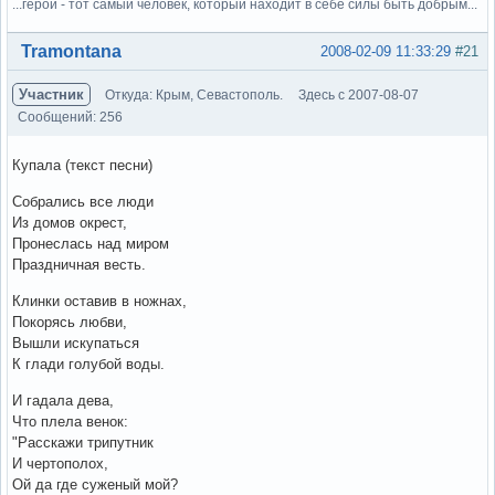
...герой - тот самый человек, который находит в себе силы быть добрым...
Вне форума
Tramontana
2008-02-09 11:33:29
#21
Участник
Откуда: Крым, Севастополь.
Здесь с 2007-08-07
Сообщений: 256
Купала (текст песни)
Собрались все люди
Из домов окрест,
Пронеслась над миром
Праздничная весть.
Клинки оставив в ножнах,
Покорясь любви,
Вышли искупаться
К глади голубой воды.
И гадала дева,
Что плела венок:
"Расскажи трипутник
И чертополох,
Ой да где суженый мой?