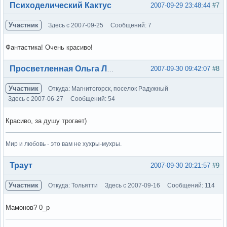
Вне форума
Психоделический Кактус
2007-09-29 23:48:44
#7
Участник
Здесь с 2007-09-25
Сообщений: 7
Фантастика! Очень красиво!
Вне форума
2007-09-30 09:42:07
#8
Просветленная Ольга Лэнс
Участник
Откуда: Магнитогорск, поселок Радужный
Здесь с 2007-06-27
Сообщений: 54
Красиво, за душу трогает)
Мир и любовь - это вам не хухры-мухры.
Вне форума
Траут
2007-09-30 20:21:57
#9
Участник
Откуда: Тольятти
Здесь с 2007-09-16
Сообщений: 114
Мамонов? 0_р