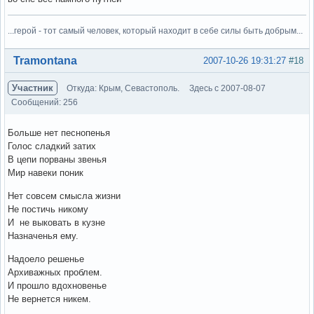
...герой - тот самый человек, который находит в себе силы быть добрым...
Вне форума
Tramontana
2007-10-26 19:31:27
#18
Участник
Откуда: Крым, Севастополь.
Здесь с 2007-08-07
Сообщений: 256
Больше нет песнопенья
Голос сладкий затих
В цепи порваны звенья
Мир навеки поник
Нет совсем смысла жизни
Не постичь никому
И не выковать в кузне
Назначенья ему.
Надоело решенье
Архиважных проблем.
И прошло вдохновенье
Не вернется никем.