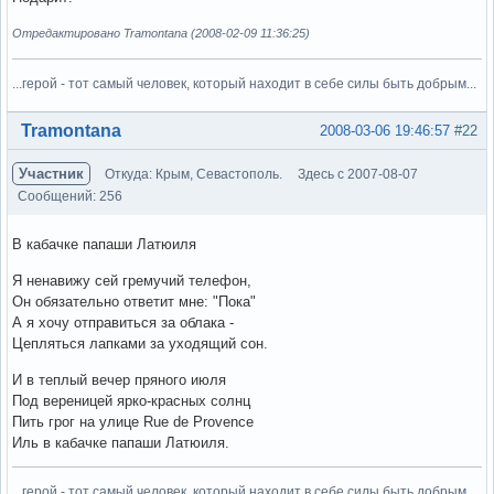
Отредактировано Tramontana (2008-02-09 11:36:25)
...герой - тот самый человек, который находит в себе силы быть добрым...
Вне форума
Tramontana
2008-03-06 19:46:57
#22
Участник
Откуда: Крым, Севастополь.
Здесь с 2007-08-07
Сообщений: 256
В кабачке папаши Латюиля
Я ненавижу сей гремучий телефон,
Он обязательно ответит мне: "Пока"
А я хочу отправиться за облака -
Цепляться лапками за уходящий сон.
И в теплый вечер пряного июля
Под вереницей ярко-красных солнц
Пить грог на улице Rue de Provence
Иль в кабачке папаши Латюиля.
...герой - тот самый человек, который находит в себе силы быть добрым...