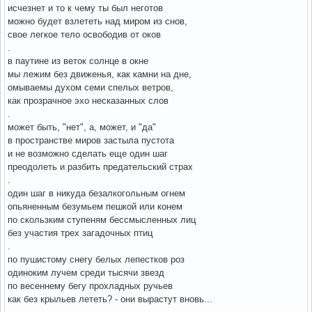
исчезнет и то к чему ты был неготов
можно будет взлететь над миром из снов,
свое легкое тело освободив от оков
.
в паутине из веток солнце в окне
мы лежим без движенья, как камни на дне,
омываемы духом семи спелых ветров,
как прозрачное эхо несказанных слов
.
может быть, "нет", а, может, и "да"
в пространстве миров застыла пустота
и не возможно сделать еще один шаг
преодолеть и разбить предательский страх
.
один шаг в никуда безалкогольным огнем
опьяненным безумьем пешкой или конем
по скользким ступеням бессмысленных лиц
без участия трех загадочных птиц
.
по пушистому снегу белых лепестков роз
одиноким лучем среди тысячи звезд
по весеннему бегу прохладных ручьев
как без крыльев лететь? - они вырастут вновь...