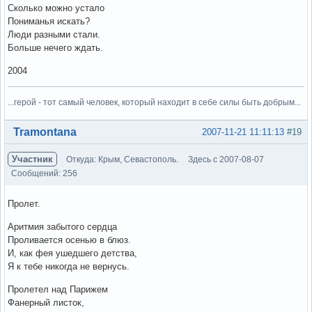
Сколько можно устало
Пониманья искать?
Люди разными стали.
Больше нечего ждать.
2004
...герой - тот самый человек, который находит в себе силы быть добрым...
Вне форума
Tramontana
2007-11-21 11:11:13
#19
Участник
Откуда: Крым, Севастополь.
Здесь с 2007-08-07
Сообщений: 256
Пролет.
Аритмия забытого сердца
Проливается осенью в блюз.
И, как фея ушедшего детства,
Я к тебе никогда не вернусь.
Пролетел над Парижем
Фанерный листок,