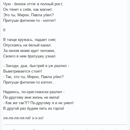
Чую - близок оттяг в полный рост,
Он тянет к себе, как магнит.
Это ты, Мирон, Павла убил?
Притуши фитилек-то - коптит!
II
В танце кружась, падает снег,
Опускаясь на белый канал.
За окном моим идет человек,
Своего в нем братушку узнал.
- Заходи, дык, быстрей я уж разлил -
Выветривается стоит!
- Так, это ты, Мирон, Павла убил?
Притуши фитилек-то коптит...
Надеюсь, по-христиански разлил -
По-другому мне жизнь не мила!
- Как же так?!? По-другому я и не умел!
В другой раз будем пить из горла!
ля-ля-ля-ля-ля! э-э-эх!