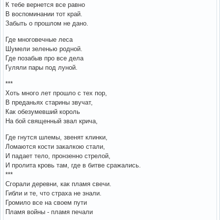
К тебе вернется все равно
В воспоминании тот край.
Забыть о прошлом не дано.
Где многовечные леса
Шумели зеленью родной.
Где позабыв про все дела
Гуляли пары под луной.
***
Хоть много лет прошло с тех пор,
В преданьях старины звучат,
Как обезумевший король
На бой священный звал крича,
Где гнутся шлемы, звенят клинки,
Ломаются кости закалкою стали,
И падает тело, пронзенно стрелой,
И пролита кровь там, где в битве сражались.
***
Сгорали деревни, как пламя свечи.
Гибли и те, что страха не знали.
Громило все на своем пути
Пламя войны - пламя печали