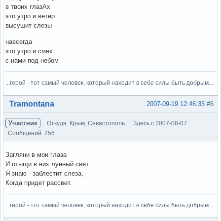
в твоих глазАх
это утро и ветер
высушит слезы
навсегда
это утро и смех
с нами под небом
...герой - тот самый человек, который находит в себе силы быть добрым...
Вне форума
Tramontana
2007-09-19 12:46:35
#6
Участник
Откуда: Крым, Севастополь.
Здесь с 2007-08-07
Сообщений: 256
Загляни в мои глаза
И отыщи в них лунный свет.
Я знаю - заблестит слеза,
Когда придет рассвет.
...герой - тот самый человек, который находит в себе силы быть добрым...