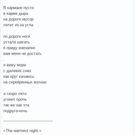
В кармане пусто
в карме дыра
на дороге мусор
летит из-за угла
.
по дороге ноги
устали шагать
я приду внезапно
вам меня не достать
.
я вижу море
с далеких снах
как круг качаюсь
на серебрянных волнах
.
а скоро лето
угонит прочь
так же как эта
подруга-ночь
-----------------------------------------
=The warmest night.=