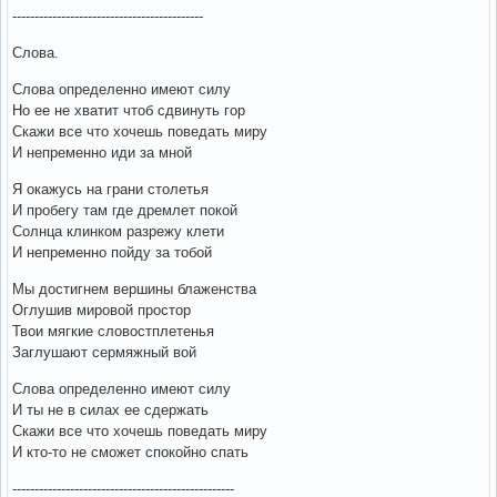
-------------------------------------------
Слова.
Слова определенно имеют силу
Но ее не хватит чтоб сдвинуть гор
Скажи все что хочешь поведать миру
И непременно иди за мной
Я окажусь на грани столетья
И пробегу там где дремлет покой
Солнца клинком разрежу клети
И непременно пойду за тобой
Мы достигнем вершины блаженства
Оглушив мировой простор
Твои мягкие словостплетенья
Заглушают сермяжный вой
Слова определенно имеют силу
И ты не в силах ее сдержать
Скажи все что хочешь поведать миру
И кто-то не сможет спокойно спать
--------------------------------------------------