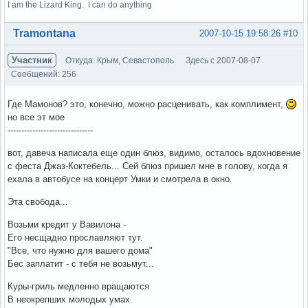
I am the Lizard King. I can do anything
Вне форума
Tramontana
2007-10-15 19:58:26
#10
Участник
Откуда: Крым, Севастополь.
Здесь с 2007-08-07
Сообщений: 256
Где Мамонов? это, конечно, можно расценивать, как комплимент,
но все эт мое
-------------------------------
вот, давеча написала еще один блюз, видимо, осталось вдохновение
с феста Джаз-Коктебель... Сей блюз пришел мне в голову, когда я
ехала в автобусе на концерт Умки и смотрела в окно.
Эта свобода...
Возьми кредит у Вавилона -
Его несщадно прославляют тут.
"Все, что нужно для вашего дома"
Бес заплатит - с тебя не возьмут...
Куры-гриль медленно вращаются
В неокрепших молодых умах.