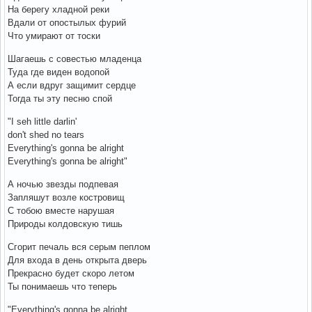
На берегу хладной реки
Вдали от опостылых фурий
Что умирают от тоски
Шагаешь с совестью младенца
Туда где виден водопой
А если вдруг защимит сердце
Тогда ты эту песню спой
"I seh little darlin'
don't shed no tears
Everything's gonna be alright
Everything's gonna be alright"
А ночью звезды подпевая
Запляшут возле костровищ
С тобою вместе нарушая
Природы колдовскую тишь
Сгорит печаль вся серым пеплом
Для входа в день открыта дверь
Прекрасно будет скоро летом
Ты понимаешь что теперь
"Everything's gonna be alright