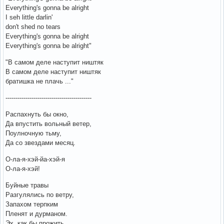
Everything's gonna be alright
I seh little darlin'
don't shed no tears
Everything's gonna be alright
Everything's gonna be alright"
"В самом деле наступит ништяк
В самом деле наступит ништяк
братишка не плачь ..."
-------------------------------------------
Распахнуть бы окно,
Да впустить вольный ветер,
Поулночную тьму,
Да со звездами месяц.
О-ла-я-хэй-йа-хэй-я
О-ла-я-хэй!
Буйные травы
Разгулялись по ветру,
Запахом терпким
Пленят и дурманом.
Эх, как бы прожить,