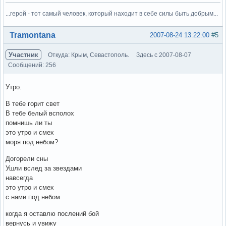
...герой - тот самый человек, который находит в себе силы быть добрым...
Вне форума
Tramontana
2007-08-24 13:22:00
#5
Участник
Откуда: Крым, Севастополь.
Здесь с 2007-08-07
Сообщений: 256
Утро.
В тебе горит свет
В тебе белый всполох
помнишь ли ты
это утро и смех
моря под небом?
Догорели сны
Ушли вслед за звездами
навсегда
это утро и смех
с нами под небом
когда я оставлю послений бой
вернусь и увижу