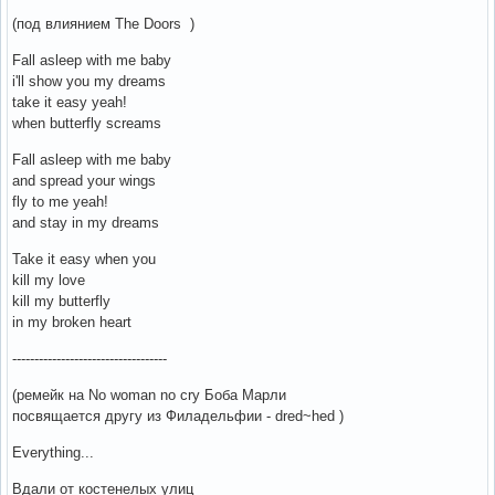
(под влиянием The Doors )
Fall asleep with me baby
i'll show you my dreams
take it easy yeah!
when butterfly screams
Fall asleep with me baby
and spread your wings
fly to me yeah!
and stay in my dreams
Take it easy when you
kill my love
kill my butterfly
in my broken heart
-----------------------------------
(ремейк на No woman no cry Боба Марли
посвящается другу из Филадельфии - dred~hed )
Everything...
Вдали от костенелых улиц