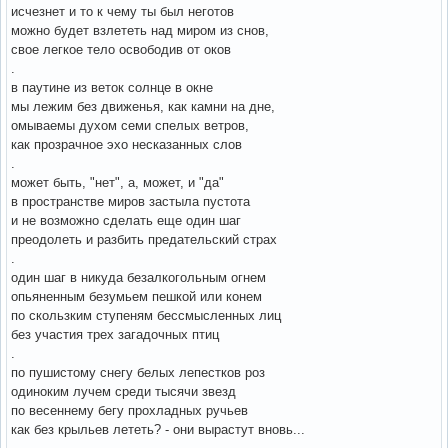
исчезнет и то к чему ты был неготов
можно будет взлететь над миром из снов,
свое легкое тело освободив от оков
.
в паутине из веток солнце в окне
мы лежим без движенья, как камни на дне,
омываемы духом семи спелых ветров,
как прозрачное эхо несказанных слов
.
может быть, "нет", а, может, и "да"
в пространстве миров застыла пустота
и не возможно сделать еще один шаг
преодолеть и разбить предательский страх
.
один шаг в никуда безалкогольным огнем
опьяненным безумьем пешкой или конем
по скользким ступеням бессмысленных лиц
без участия трех загадочных птиц
.
по пушистому снегу белых лепестков роз
одиноким лучем среди тысячи звезд
по весеннему бегу прохладных ручьев
как без крыльев лететь? - они вырастут вновь...