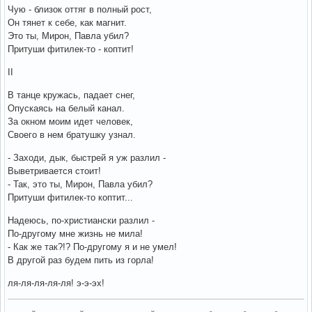
Чую - близок оттяг в полный рост,
Он тянет к себе, как магнит.
Это ты, Мирон, Павла убил?
Притуши фитилек-то - коптит!
II
В танце кружась, падает снег,
Опускаясь на белый канал.
За окном моим идет человек,
Своего в нем братушку узнал.
- Заходи, дык, быстрей я уж разлил -
Выветривается стоит!
- Так, это ты, Мирон, Павла убил?
Притуши фитилек-то коптит...
Надеюсь, по-христиански разлил -
По-другому мне жизнь не мила!
- Как же так?!? По-другому я и не умел!
В другой раз будем пить из горла!
ля-ля-ля-ля-ля! э-э-эх!