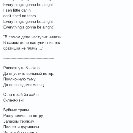
Everything's gonna be alright
I seh little darlin'
don't shed no tears
Everything's gonna be alright
Everything's gonna be alright"
"В самом деле наступит ништяк
В самом деле наступит ништяк
братишка не плачь ..."
-------------------------------------------
Распахнуть бы окно,
Да впустить вольный ветер,
Поулночную тьму,
Да со звездами месяц.
О-ла-я-хэй-йа-хэй-я
О-ла-я-хэй!
Буйные травы
Разгулялись по ветру,
Запахом терпким
Пленят и дурманом.
Эх, как бы прожить,