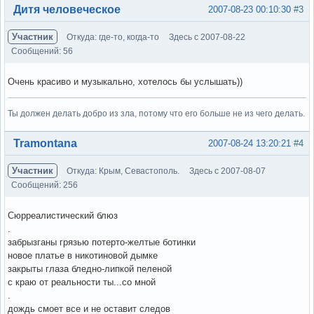
Вне форума
Дитя человеческое
2007-08-23 00:10:30
#3
Участник
Откуда: где-то, когда-то
Здесь с 2007-08-22
Сообщений: 56
Очень красиво и музыкально, хотелось бы услышать))
Ты должен делать добро из зла, потому что его больше не из чего делать.
Вне форума
Tramontana
2007-08-24 13:20:21
#4
Участник
Откуда: Крым, Севастополь.
Здесь с 2007-08-07
Сообщений: 256
Сюрреалистический блюз
.
забрызганы грязью потерто-желтые ботинки
новое платье в никотиновой дымке
закрыты глаза бледно-липкой пеленой
с краю от реальности ты...со мной
.
дождь смоет все и не оставит следов