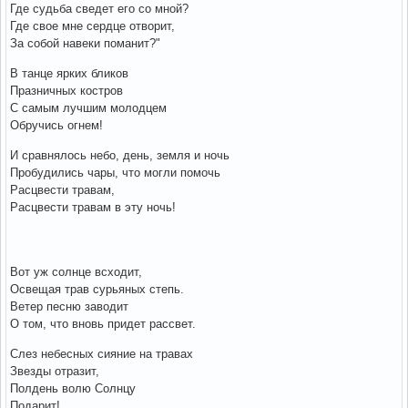
Где судьба сведет его со мной?
Где свое мне сердце отворит,
За собой навеки поманит?"
В танце ярких бликов
Празничных костров
С самым лучшим молодцем
Обручись огнем!
И сравнялось небо, день, земля и ночь
Пробудились чары, что могли помочь
Расцвести травам,
Расцвести травам в эту ночь!
Вот уж солнце всходит,
Освещая трав сурьяных степь.
Ветер песню заводит
О том, что вновь придет рассвет.
Слез небесных сияние на травах
Звезды отразит,
Полдень волю Солнцу
Подарит!