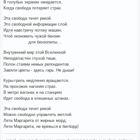
В голубых экранах ожидается,
Когда свобода потеряет страх.
Эта свобода течет рекой.
Это свободной информации слой.
Идти навстречу потоку машин,
Чтоб экономить чужой бензин
для бензопилы....
Внутренний мир этой Вселенной
Неподвластен глухой тиши,
Полон стаями немых репондентов.
Завяли цветы - здесь гарь. Не дыши!
Куры-гриль медленно вращаются,
На прохожих нагоняя страх.
В метро вагонах и на станциях
Идет свобода в клешеных штанах.
Эта свобода течет рекой.
Можно свободно управлять метлой.
Лети Маргарита от жирных морд,
Лети Маргарита, не врежься в бигборд!