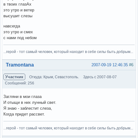
в твоих глазАх
это утро и ветер
высушит слезы
навсегда
это утро и смех
с нами под небом
...герой - тот самый человек, который находит в себе силы быть добрым...
Вне форума
Tramontana
2007-09-19 12:46:35
#6
Участник
Откуда: Крым, Севастополь.
Здесь с 2007-08-07
Сообщений: 256
Загляни в мои глаза
И отыщи в них лунный свет.
Я знаю - заблестит слеза,
Когда придет рассвет.
...герой - тот самый человек, который находит в себе силы быть добрым...