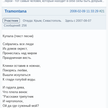
...герой - тот самый человек, который находит в себе силы быть добрым...
Вне форума
Tramontana
2008-02-09 11:33:29
#21
Участник
Откуда: Крым, Севастополь.
Здесь с 2007-08-07
Сообщений: 256
Купала (текст песни)
Собрались все люди
Из домов окрест,
Пронеслась над миром
Праздничная весть.
Клинки оставив в ножнах,
Покорясь любви,
Вышли искупаться
К глади голубой воды.
И гадала дева,
Что плела венок:
"Расскажи трипутник
И чертополох,
Ой да где суженый мой?