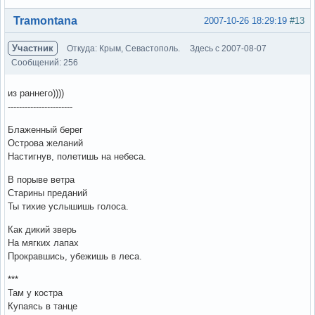
Вне форума
Tramontana
2007-10-26 18:29:19
#13
Участник
Откуда: Крым, Севастополь.
Здесь с 2007-08-07
Сообщений: 256
из раннего))))
-----------------------
Блаженный берег
Острова желаний
Настигнув, полетишь на небеса.
В порыве ветра
Старины преданий
Ты тихие услышишь голоса.
Как дикий зверь
На мягких лапах
Прокравшись, убежишь в леса.
***
Там у костра
Купаясь в танце