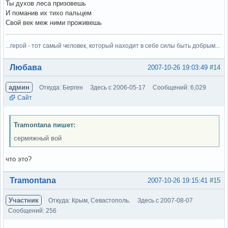
Ты духов леса призовешь
И поманив их тихо пальцем
Свой век меж ними проживешь
...герой - тот самый человек, который находит в себе силы быть добрым...
Вне форума
Любава
2007-10-26 19:03:49
#14
админ
Откуда: Берген
Здесь с 2006-05-17
Сообщений: 6,029
Сайт
Tramontana пишет:
сермяжный вой
что это?
Вне форума
Tramontana
2007-10-26 19:15:41
#15
Участник
Откуда: Крым, Севастополь.
Здесь с 2007-08-07
Сообщений: 256