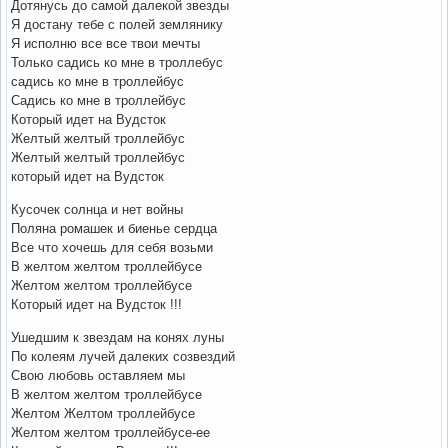
Дотянусь до самой далекой звезды
Я достану тебе с полей землянику
Я исполню все все твои мечты
Только садись ко мне в троллебус
садись ко мне в троллейбус
Садись ко мне в троллейбус
Который идет на Вудсток
Желтый желтый троллейбус
Желтый желтый троллейбус
который идет на Вудсток
Кусочек солнца и нет войны
Поляна ромашек и биенье сердца
Все что хочешь для себя возьми
В желтом желтом троллейбусе
Желтом желтом троллейбусе
Который идет на Вудсток !!!
Ушедшим к звездам на конях луны
По колеям лучей далеких созвездий
Свою любовь оставляем мы
В желтом желтом троллейбусе
Желтом Желтом троллейбусе
Желтом желтом троллейбусе-ее