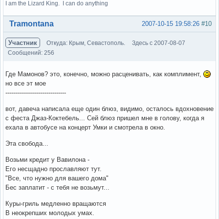
I am the Lizard King. I can do anything
Вне форума
Tramontana
2007-10-15 19:58:26
#10
Участник
Откуда: Крым, Севастополь.
Здесь с 2007-08-07
Сообщений: 256
Где Мамонов? это, конечно, можно расценивать, как комплимент,
но все эт мое
-------------------------------
вот, давеча написала еще один блюз, видимо, осталось вдохновение
с феста Джаз-Коктебель... Сей блюз пришел мне в голову, когда я
ехала в автобусе на концерт Умки и смотрела в окно.
Эта свобода...
Возьми кредит у Вавилона -
Его несщадно прославляют тут.
"Все, что нужно для вашего дома"
Бес заплатит - с тебя не возьмут...
Куры-гриль медленно вращаются
В неокрепших молодых умах.