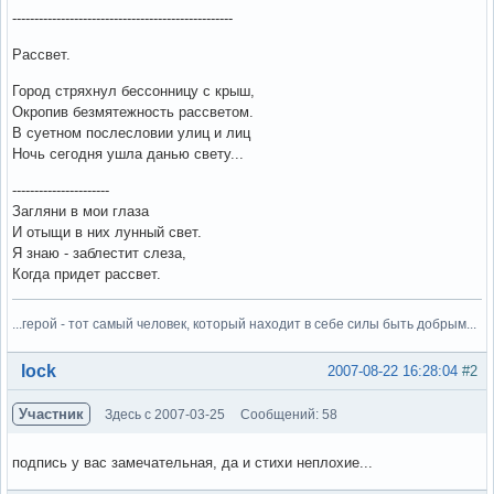
--------------------------------------------------
Рассвет.
Город стряхнул бессонницу с крыш,
Окропив безмятежность рассветом.
В суетном послесловии улиц и лиц
Ночь сегодня ушла данью свету...
----------------------
Загляни в мои глаза
И отыщи в них лунный свет.
Я знаю - заблестит слеза,
Когда придет рассвет.
...герой - тот самый человек, который находит в себе силы быть добрым...
Вне форума
lock
2007-08-22 16:28:04
#2
Участник
Здесь с 2007-03-25
Сообщений: 58
подпись у вас замечательная, да и стихи неплохие...