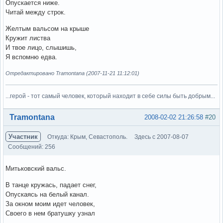
Опускается ниже.
Читай между строк.
Желтым вальсом на крыше
Кружит листва
И твое лицо, слышишь,
Я вспомню едва.
Отредактировано Tramontana (2007-11-21 11:12:01)
...герой - тот самый человек, который находит в себе силы быть добрым...
Вне форума
Tramontana
2008-02-02 21:26:58
#20
Участник
Откуда: Крым, Севастополь.
Здесь с 2007-08-07
Сообщений: 256
Митьковский вальс.
В танце кружась, падает снег,
Опускаясь на белый канал.
За окном моим идет человек,
Своего в нем братушку узнал