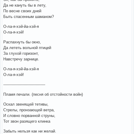
Да не кануть бы в лету,
По весне своих дней
Быть спасенным шаманом?
О-ла-я-хэй-йа-хэй-я
О-ла-я-хэй!
Распахнуть бы окно,
Да лететь вольной птицей
За глухой горизонт,
Навстречу зарнице.
О-ла-я-хэй-йа-хэй-я
О-ла-я-хэй!
-----------------------------------
Пламя печали. (песня об отстойности войн)
Оскал звенящей тетивы,
Стрелы, пронзающей ветра,
И словно порванной струны,
Тот звон разящего клинка
Забыть нельзя как ни желай.