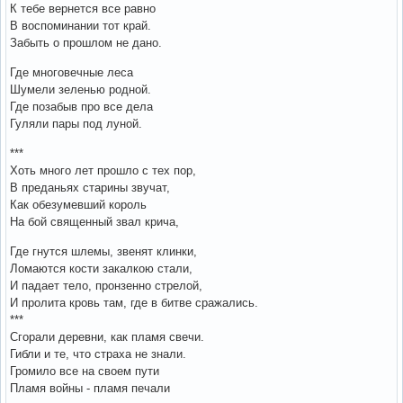
К тебе вернется все равно
В воспоминании тот край.
Забыть о прошлом не дано.
Где многовечные леса
Шумели зеленью родной.
Где позабыв про все дела
Гуляли пары под луной.
***
Хоть много лет прошло с тех пор,
В преданьях старины звучат,
Как обезумевший король
На бой священный звал крича,
Где гнутся шлемы, звенят клинки,
Ломаются кости закалкою стали,
И падает тело, пронзенно стрелой,
И пролита кровь там, где в битве сражались.
***
Сгорали деревни, как пламя свечи.
Гибли и те, что страха не знали.
Громило все на своем пути
Пламя войны - пламя печали