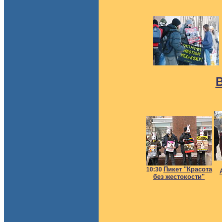
В
Пикет "Красота
10:30
без жестокости"