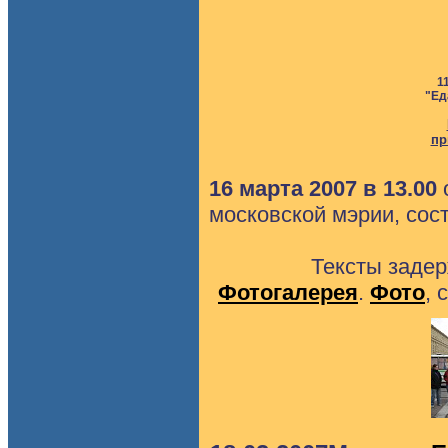
1
"Ед
пр
16 марта 2007 в 13.00
московской мэрии, сос
Тексты заде
Фотогалерея
.
Фото
, 