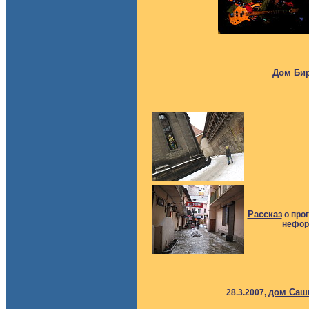
Дом Би
Рассказ
о про
нефор
дом Саш
28.3.2007,