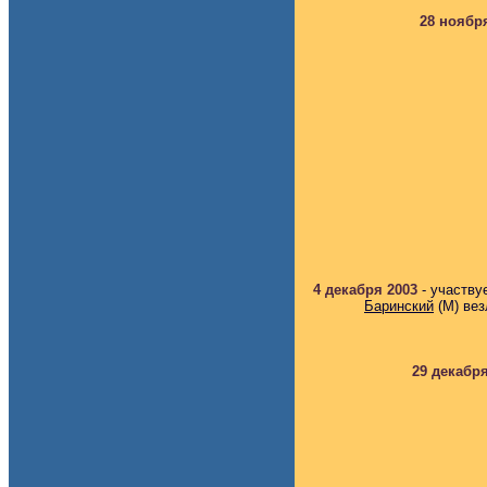
28 ноябр
4 декабря 2003
-
участву
Баринский
(М) вез
29 декабр