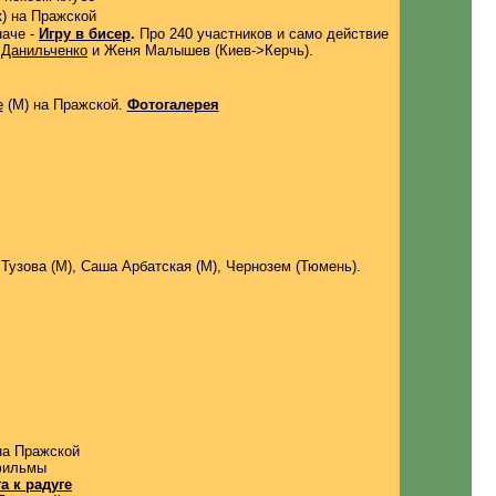
)
на Пражской
наче -
Игру в бисер
.
Про 240 участников и само действие
 Данильченко
и Женя Малышев (Киев->Керчь).
е
(М)
на Пражской
.
Фотогалерея
Тузова (М), Саша Арбатская (М), Чернозем (Тюмень).
а Пражской
фильмы
а к радуге