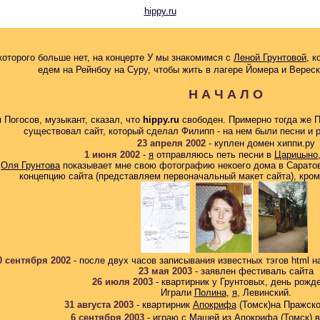
hippy.ru
 которого больше нет, на концерте У мы знакомимся с
Леной Грунтовой
, 
едем на Рейнбоу на Суру, чтобы жить в лагере Йомера и Верес
Н А Ч А Л О
 Погосов, музыкант, сказал, что
hippy.ru
свободен. Примерно тогда же Па
существовал сайт, который сделал Филипп - на нем были песни и р
23 апреля 2002
- куплен домен хиппи.ру
1 июня 2002
-
я
отправляюсь петь песни в
Царицыно
-
Оля Грунтова
показывает мне свою фотографию некоего дома в Саратове
концепцию сайта (представляем первоначальный макет сайта), кроме
0 сентября 2002
- после двух часов записывания известных тэгов html н
23 мая 2003
- заявлен фестиваль сайта
26 июля
2003
- квартирник у Грунтовых, день рожд
Играли
Полина
,
я
, Левинский.
31 августа 2003
- квартирник
Апокрифа
(Томск)
на Пражск
6 сентября 2003
- играю с Машей из
Апокрифа
(Томск)
в