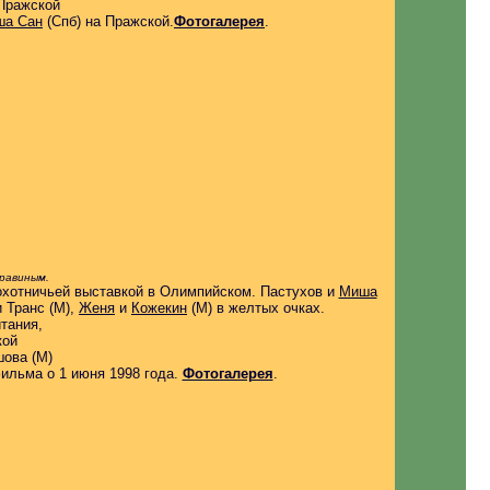
Пражской
ша Сан
(Спб)
на Пражской
.
Фотогалерея
.
равиным.
охотничьей выставкой в Олимпийском
. Пастухов
и
Миша
 Транс (М),
Женя
и
Кожекин
(М)
в желтых очках.
тания,
кой
шова (М)
льма о 1 июня 1998 года.
Фотогалерея
.