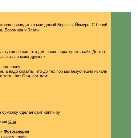
которая приводит ко мне домой Вереска, Йомера. С Леной
.
ка, Боромира и Златы
стухов решил, что для песен пора купить сайт. До того
ассказы о моих друзьях.
, под сосну
, а надо сказать, что до тех пор мы безуспешно искали
 того - вот Оля, вот дом:
а бумажку сделан сайт хиппи.ру
ения
Оли
.
ой
Фотогалерея
 некоем клубе