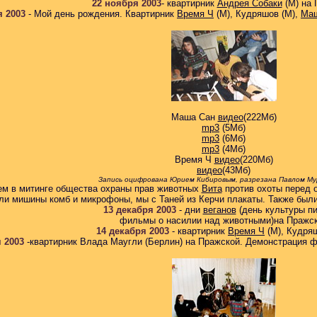
22 ноября 2003
-
квартирник
Андрея Собаки
(М)
на 
я 2003
-
Мой день рождения. Квартирник
Время Ч
(М), Кудряшов (М),
Ма
Маша Сан
видео
(222Мб)
mp3
(5Мб)
mp3
(6Мб)
mp3
(4Мб)
Время Ч
видео
(220Мб)
видео
(43Мб)
Запись оцифрована Юрием Кибировым, разрезана Павлом Му
ем в митинге общества охраны прав животных
Вита
против охоты перед 
ли мишины комб и микрофоны, мы с Таней из Керчи плакаты. Также были
13 декабря 2003
-
дни
веганов
(день культуры пи
фильмы о насилии над животными)
на Пражс
14 декабря 2003
-
квартирник
Время Ч
(М), Кудря
я 2003
-
квартирник Влада Маугли
(Берлин) на Пражской.
Демонстрация фи