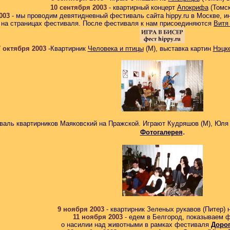
10 сентября 2003
- квартирный концерт
Апокрифа
(Томск
2003
- мы проводим девятидневный фестиваль сайта hippy.ru в Москве, и
 на страницах фестиваля. После фестиваля к нам присоединяются
Витя
7 октября 2003
-Квартирник
Человека и птицы
(М), выставка картин
Нэцк
иваль квартирников Маяковский
на Пражской
. Играют Кудряшов (М), Юля 
.
Фотогалерея
9 ноября 2003
-
квартирник Зеленых рукавов (Питер)
н
11 ноября 2003
-
едем в Белгород, показываем 
о насилии над животными в рамках фестиваля
Дорог