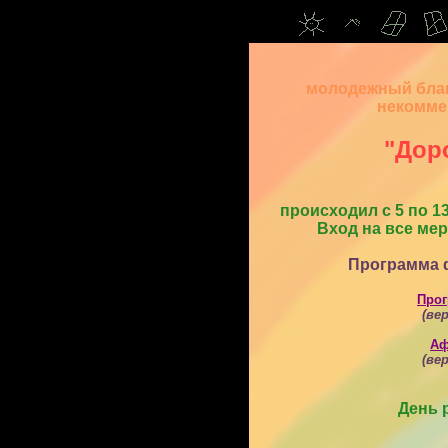
молодежный бла
некомме
"Доро
происходил с 5 по 13
Вход на все ме
Программа 
Прог
(ве
Аф
(ве
День 