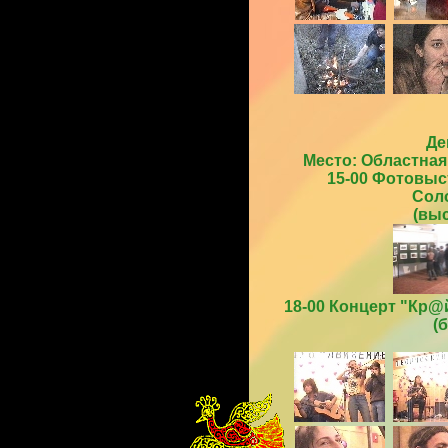
Де
Место: Областная 
15-00 Фотовыс
Сол
(вы
18-00 Концерт "Кр@й
(