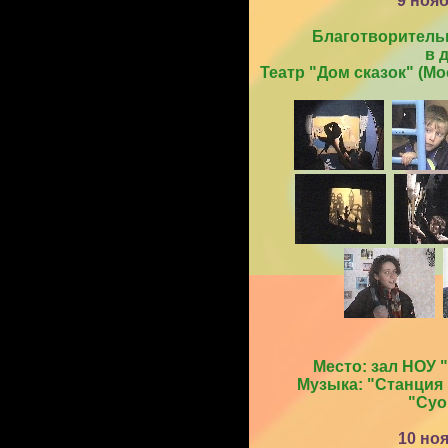
9 ноя
Благотворитель
в 
Театр "Дом сказок" (М
Место: зал НОУ "
Музыка: "Станция 
"Суо
10 но