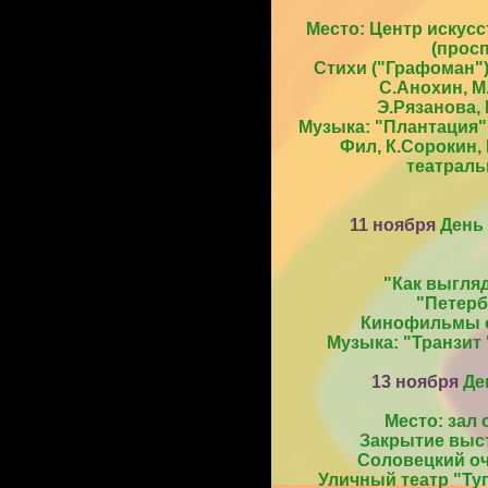
Место: Центр искус
(просп
Стихи ("Графоман")
С.Анохин, М
Э.Рязанова,
Музыка: "Плантация"
Фил, К.Сорокин,
театраль
11 ноября
День 
"Как выгля
"Петерб
Кинофильмы о
Музыка: "Транзит
13 ноября
Ден
Место: зал
Закрытие выст
Соловецкий оч
Уличный театр "Ту