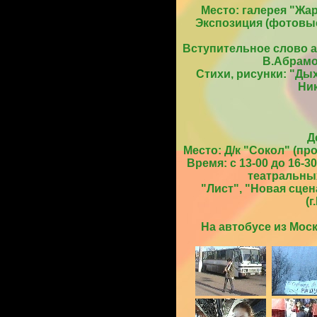
Место: галерея "Жар
Экспозиция (фотовыс
Вступительное слово а
В.Абрамо
Стихи, рисунки: "Дых
Ни
Д
Место: Д/к "Сокол" (пр
Время: с 13-00 до 16-3
театральных
"Лист", "Новая сцен
(г
На автобусе из Моск