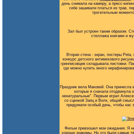
день снимала на камеру, а пресс-кип
себе зашивали платься из трав, пе
трогательным моментом
Зал был устроен таким образом. Сте
стеллажа книгами и жу
Вторая стена - экран, постеры Peta,
конкурс детского антимехового рисунк
гринписовцев складывала листовки. Па
где можно купить много нерафинирован
Праздник вела Маковей. Она принесла 
которые я сначала отодвинула от
ненатуральные". Первым играл Алексей
со сценкой Заяц и Волк, общий смысл
придумали особый день, чтобы нас з
Фильм превзошел мои ожидания. Я не
хорошо знакомы. Но это были самые т