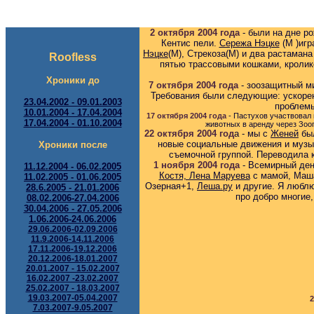
2 октября 2004 года
- были на дне ро
Кентис пели.
Сережа Нэцке
(М )игр
Нэцке
(М), Стрекоза(М) и два растаман
Roofless
пятью трассовыми кошками, кролико
Хроники до
7 октября 2004 года
- зоозащитный м
Требования были следующие: ускорен
23.04.2002 - 09.01.2003
проблемы
10.01.2004 - 17.04.2004
17 октября 2004 года
- Пастухов участвовал 
17.04.2004 - 01.10.2004
животных в аренду через Зоо
22 октября 2004 год
а - мы с
Женей
был
новые социальные движения и музык
Хроники после
съемочной группой. Переводила 
1 ноября 2004 года
- Всемирный де
11.12.2004 - 06.02.2005
Костя, Лена Маруева
с мамой, Маша
11.02.2005 -
01.06.2005
Озерная+1,
Леша.ру
и другие. Я люблю
28.6.2005 - 21.01.2006
про добро многие
08.02.2006-27.04.2006
30.04.2006 - 27.05.2006
1.06.2006-24.06.2006
29.06.2006-02.09.2006
11.9.2006-14.11.2006
17.11.2006-19.12.2006
20.12.2006-18.01.2007
20.01.2007 - 15.02.2007
16.02.2007 -23.02.2007
25.02.2007 - 18.03.2007
19.03.2007-05.04.2007
2
7.03.2007-9.05.2007