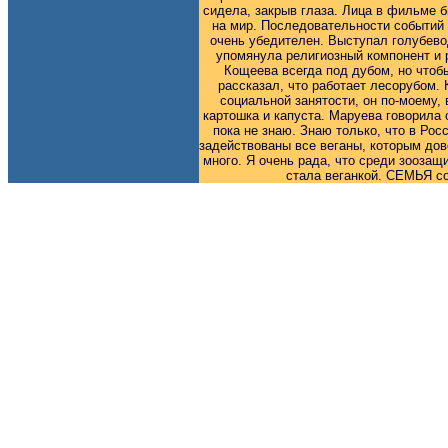
сидела, закрыв глаза. Лица в фильме б
на мир. Последовательности событий 
очень убедителен. Выступал голубевод
упомянула религиозный компонент и 
Кощеева всегда под дубом, но чтобы
рассказал, что работает лесорубом. 
социальной занятости, он по-моему,
картошка и капуста. Маруева говорила 
пока не знаю. Знаю только, что в Ро
задействованы все веганы, которым до
много. Я очень рада, что среди зоозащ
стала веганкой. СЕМЬЯ со