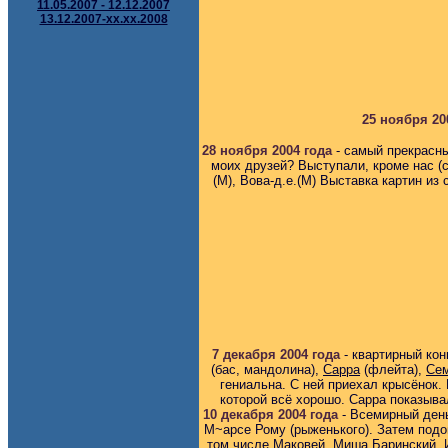
11.05.2007 - 12.12.2007
13.12.2007-xx.xx.2008
25 ноября 20
28 ноября 2004 года
- самый прекрасны
моих друзей? Выступали, кроме нас (
(М), Вова-д.е.(М) Выставка картин из
7 декабря 2004 года
- квартирный кон
(бас, мандолина),
Сарра
(флейта),
Сем
гениальна. С ней приехал крысёнок.
которой всё хорошо. Сарра показыва
10 декабря 2004 года
- Всемирный день
М~арсе Рому (рыженького). Затем подо
том числе Маковей,
Миша Баринский
,