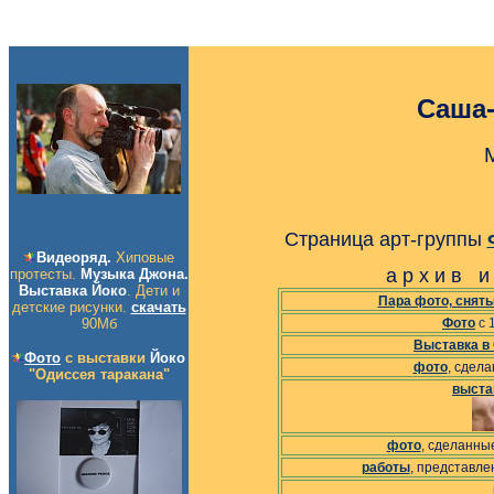
Саша
Страница арт-группы
Видеоряд.
Хиповые
а р х и в и 
протесты.
Музыка Джона.
Выставка Йоко
. Дети и
Пара фото, сняты
детские рисунки.
скачать
90Мб
Фото
с 
Выставка в
Фото
с выставки
Йоко
фото
, сдела
"Одиссея таракана"
выста
фото
, сделанны
работы
, представле