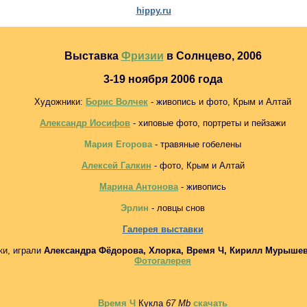
hippy.ru
Выставка
Фризии
в Солнцево, 2006
3-19 ноября 2006 года
Художники:
Борис Волчек
- живопись и фото, Крым и Алтай
Александр Иосифов
- хиповые фото, портреты и пейзажи
Мария Егорова
- травяные гобелены
Алексей Галкин
- фото, Крым и Алтай
Марина Антонова
- живопись
Эрлин
- ловцы снов
Галерея выставки
ки, играли
Александра Фёдорова, Хлорка, Время Ч, Кирилл Мурышев
Фотогалерея
Время Ч
Кукла
67 Мb
скачать