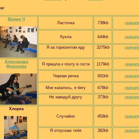
ым:
Время Ч
Ласточка
738kb
скачат
Кукла
644kb
скачат
Я за горизонтом иду
3275kb
скачат
Александра
Я пришла к поэту в гости
1179kb
скачат
Федорова
Черная речка
691kb
скачат
Мне казалось, я бегу
678kb
скачат
Не завидуй другу
373kb
скачат
Хлорка
Случайно
459kb
скачат
Я отпускаю тебя
382kb
скачат