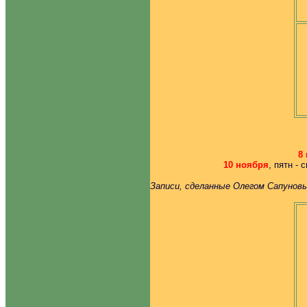
8
10 ноября
, пятн -
Записи, сделанные Олегом Сапунов