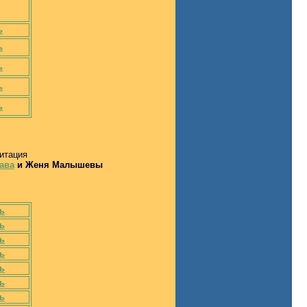
ь
ь
ь
ь
ь
итация
ава
и Женя Малышевы
ь
ь
ь
ь
ь
ь
ь