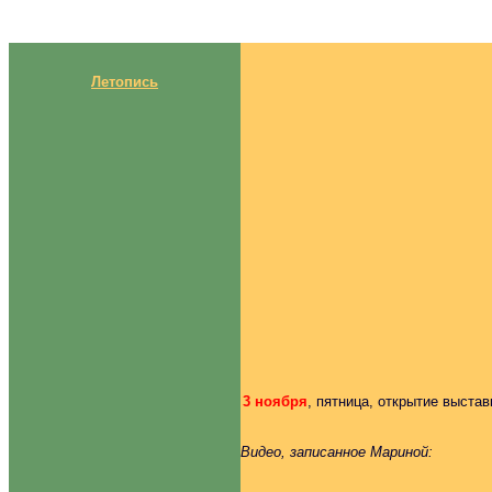
Летопись
3 ноября
, пятница, открытие выстав
Видео, записанное Мариной: