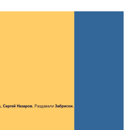
, Сергей Назаров.
Раздавали
Забриски.