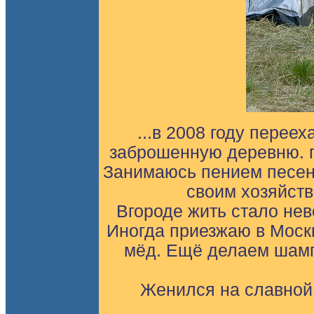
...в 2008 году перее
заброшенную деревню. гд
Занимаюсь пением песен,
своим хозяйство
Вгороде жить стало нев
Иногда приезжаю в Москв
мёд. Ещё делаем шампу
Женился на славной