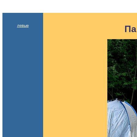
левые
Па