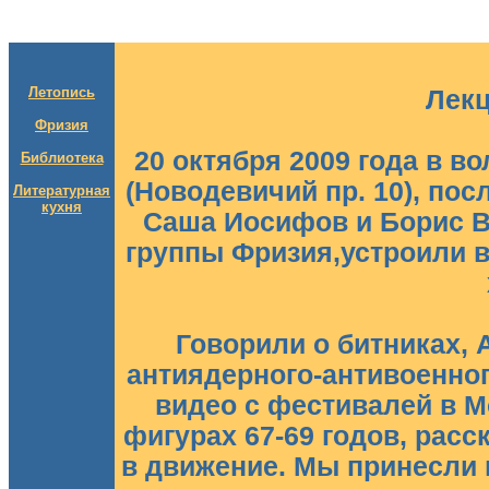
Летопись
Лекц
Фризия
20 октября 2009 года в в
Библиотека
(Новодевичий пр. 10), пос
Литературная
кухня
Саша Иосифов и Борис Во
группы Фризия,устроили 
Говорили о битниках, 
антиядерного-антивоенног
видео с фестивалей в М
фигурах 67-69 годов, расс
в движение. Мы принесли