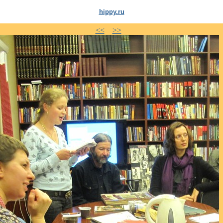
hippy.ru
<<
>>