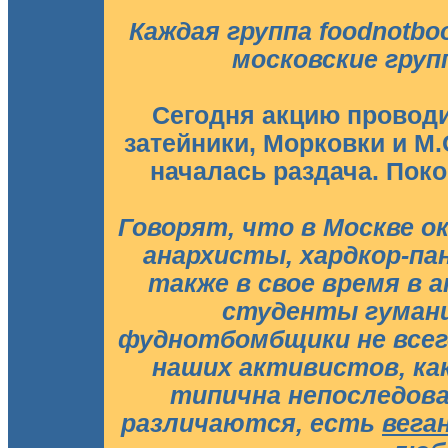
Каждая группа foodnotbo
московские груп
Сегодня акцию проводи
затейники, Морковки и М.
началась раздача. Пок
Говорят, что в Москве 
анархисты, хардкор-па
также в свое время в 
студенты гумани
фуднотбомбщики не всег
наших активистов, как
типична непоследов
различаются, есть
вега