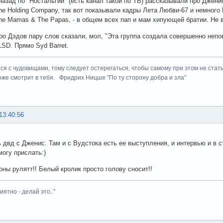
назад по "Ностальгии" (есть канал такой по ТВ) рассказывали про Джени
The Holding Company, так вот показывали кадры Лета Любви-67 и немного В
The Mamas & The Papas, - в общем всех пап и мам хипующей братии. Не 
про Дэдов пару слов сказали, мол, "Эта группа создала совершенно непо
LSD. Прямо Syd Barret.
ся с чудовищами, тому следует остерегаться, чтобы самому при этом не стать
оже смотрит в тебя. Фридрих Ницше "По ту сторону добра и зла"
13:40:56
ь двд с Дженис. Там и с Вудстока есть ее выступления, и интервью и в 
могу прислать:)
ы рулятт!! Белый кролик просто голову сносит!!
иятно - делай это.."