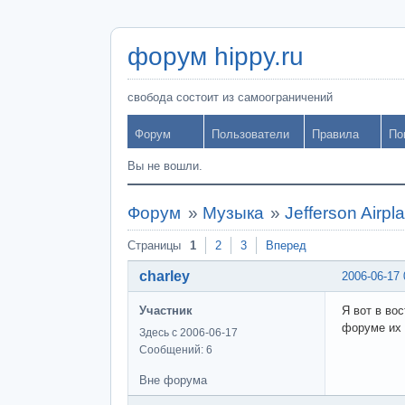
форум hippy.ru
свобода состоит из самоограничений
Форум
Пользователи
Правила
По
Вы не вошли.
Форум
»
Музыка
»
Jefferson Airpla
Страницы
1
2
3
Вперед
charley
2006-06-17 
Участник
Я вот в вос
форуме их 
Здесь с 2006-06-17
Сообщений: 6
Вне форума