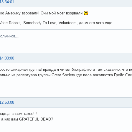
13:34:01
ько Америку взорвали! Они мой мозг взорвали
hite Rabbit, Somebody To Love, Volunteers, да много чего еще !
льчиков....
14:03:00
росто шикарная группа! правда я читал биографию и там сказанно, что пес
ально из репертуара группы Great Society где пела вокалистка Грейс Сл
12:53:08
ладца, знаем такое!!!
!! а как вам GRATEFUL DEAD?