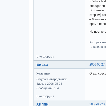
S White Rab
определенн
D Surrealis
вторым) вз
– Voluntee
время испо
Не помню с 
Кто сражает
то бездна т
Вне форума
Енька
2006-06-27 
Участник
О да, совсе
Откуда: Северодвинск
Здесь с 2006-05-25
Сообщений: 164
Вне форума
Хиппи
2006-06-28 