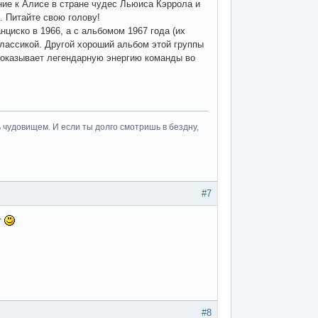
шение к Алисе в стране чудес Льюиса Кэррола и
. Питайте свою голову!
анциско в 1966, а с альбомом 1967 года (их
 классикой. Другой хороший альбом этой группы
 показывает легендарную энергию команды во
 чудовищем. И если ты долго смотришь в бездну,
#7
т
#8