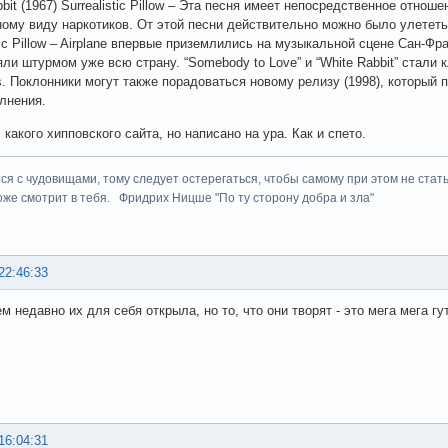
bit (1967) Surrealistic Pillow – Эта песня имеет непосредственное отно
ому виду наркотиков. От этой песни действительно можно было улететь
tic Pillow – Airplane впервые приземлились на музыкальной сцене Сан-Фр
яли штурмом уже всю страну. “Somebody to Love” и “White Rabbit” стали
rs. Поклонники могут также порадоваться новому релизу (1998), который
лнения.
какого хипповского сайта, но написано на ура. Как и спето.
ся с чудовищами, тому следует остерегаться, чтобы самому при этом не стать
оже смотрит в тебя. Фридрих Ницше "По ту сторону добра и зла"
22:46:33
м недавно их для себя открыла, но то, что они творят - это мега мега гу
16:04:31