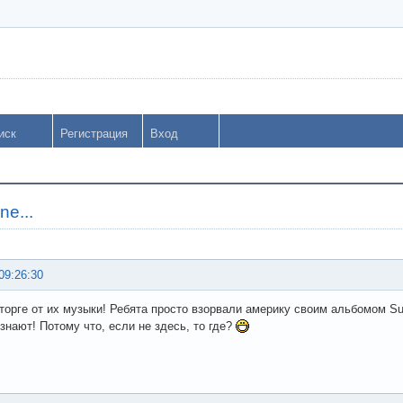
иск
Регистрация
Вход
ne...
09:26:30
торге от их музыки! Ребята просто взорвали америку своим альбомом Surre
знают! Потому что, если не здесь, то где?