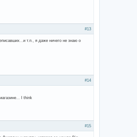
#13
писавших...и т.п., я даже ничего не знаю о
#14
газине... I think
#15