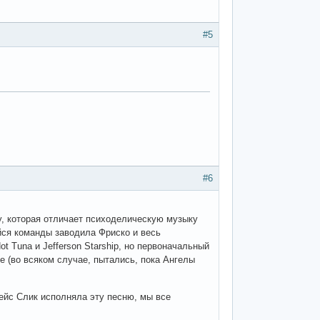
#5
#6
ыку, которая отличает психоделическую музыку
йся команды заводила Фриско и весь
t Tuna и Jefferson Starship, но первоначальный
е (во всяком случае, пытались, пока Ангелы
Грейс Слик исполняла эту песню, мы все