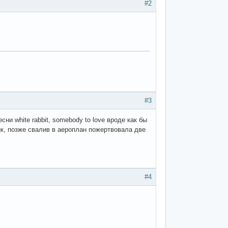
#2
#3
ни white rabbit, somebody to love вроде как бы
ик, позже свалив в аероплан пожертвовала две
#4