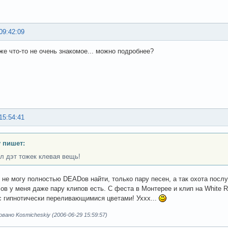
09:42:09
уже что-то не очень знакомое... можно подробнее?
15:54:41
y пишет:
л дэт тожек клевая вещь!
 не могу полностью DEADов найти, только пару песен, а так охота посл
n ов у меня даже пару клипов есть. С феста в Монтерее и клип на White 
с гипнотически переливающимися цветами! Уххх...
ано Kosmicheskiy (2006-06-29 15:59:57)