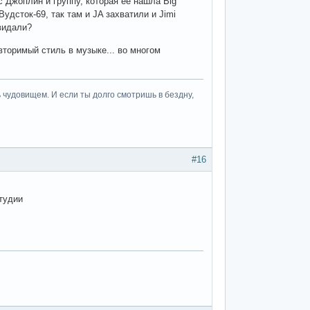
с Джоплин и группу, которая ее нашла Big
удсток-69, так там и JA захватили и Jimi
видали?
вторимый стиль в музыке... во многом
 чудовищем. И если ты долго смотришь в бездну,
#16
студии