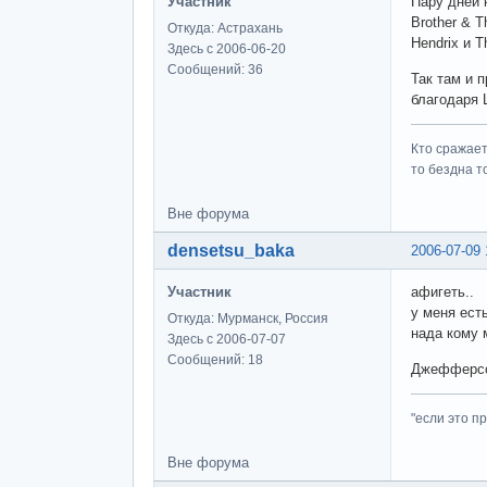
Участник
Пару дней 
Brother & 
Откуда: Астрахань
Hendrix и 
Здесь с 2006-06-20
Сообщений: 36
Так там и 
благодаря 
Кто сражает
то бездна т
Вне форума
densetsu_baka
2006-07-09 
Участник
афигеть..
у меня ест
Откуда: Мурманск, Россия
нада кому 
Здесь с 2006-07-07
Сообщений: 18
Джефферсон
"если это пр
Вне форума