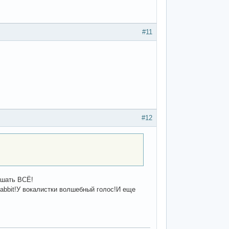
#11
#12
ушать ВСЁ!
Rabbit!У вокалистки волшебный голос!И еще