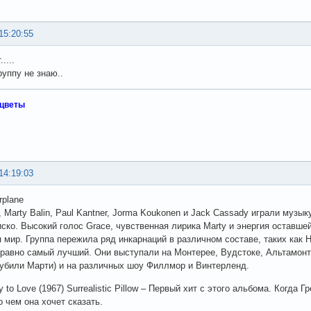
15:20:55
....
руппу не знаю..
 цветы
14:19:03
rplane
k, Marty Balin, Paul Kantner, Jorma Koukonen и Jack Cassady играли муз
ско. Высокий голос Grace, чувственная лирика Marty и энергия оставше
 мир. Группа пережила ряд инкарнаций в различном составе, таких как Ho
 равно самый лучший. Они выступали на Монтерее, Вудстоке, Альтамонт
убили Марти) и на различных шоу Филлмор и Винтерленд.
to Love (1967) Surrealistic Pillow – Первый хит с этого альбома. Когда 
о чем она хочет сказать.