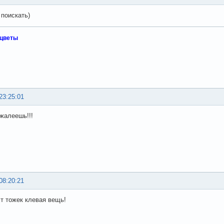
 поискать)
 цветы
23:25:01
ожалеешь!!!
08:20:21
т тожек клевая вещь!