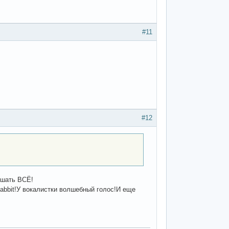
#11
#12
ушать ВСЁ!
Rabbit!У вокалистки волшебный голос!И еще