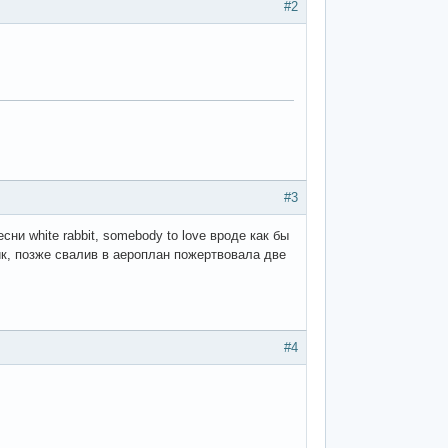
#2
#3
ни white rabbit, somebody to love вроде как бы
ик, позже свалив в аероплан пожертвовала две
#4