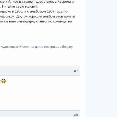
шение к Алисе в стране чудес Льюиса Кэррола и
. Питайте свою голову!
анциско в 1966, а с альбомом 1967 года (их
 классикой. Другой хороший альбом этой группы
 показывает легендарную энергию команды во
 чудовищем. И если ты долго смотришь в бездну,
#7
т
#8