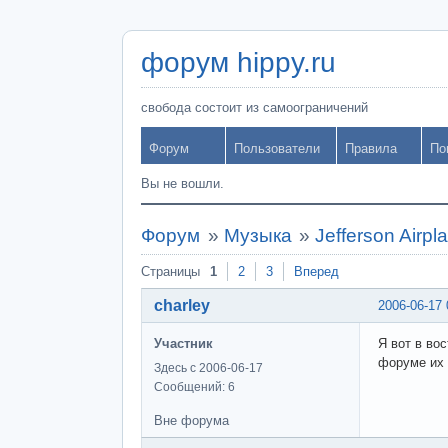
форум hippy.ru
свобода состоит из самоограничений
Форум
Пользователи
Правила
По
Вы не вошли.
Форум
»
Музыка
»
Jefferson Airpla
Страницы
1
2
3
Вперед
charley
2006-06-17 
Участник
Я вот в вос
форуме их 
Здесь с 2006-06-17
Сообщений: 6
Вне форума