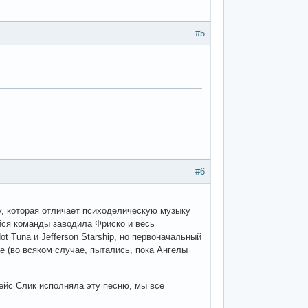
#5
#6
ыку, которая отличает психоделическую музыку
йся команды заводила Фриско и весь
t Tuna и Jefferson Starship, но первоначальный
е (во всяком случае, пытались, пока Ангелы
Грейс Слик исполняла эту песню, мы все