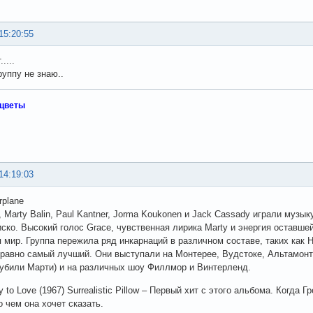
15:20:55
....
руппу не знаю..
 цветы
14:19:03
rplane
k, Marty Balin, Paul Kantner, Jorma Koukonen и Jack Cassady играли муз
ско. Высокий голос Grace, чувственная лирика Marty и энергия оставше
 мир. Группа пережила ряд инкарнаций в различном составе, таких как Ho
 равно самый лучший. Они выступали на Монтерее, Вудстоке, Альтамонт
убили Марти) и на различных шоу Филлмор и Винтерленд.
to Love (1967) Surrealistic Pillow – Первый хит с этого альбома. Когда 
о чем она хочет сказать.