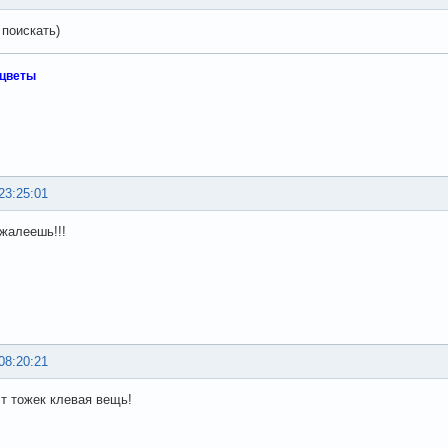
 поискать)
 цветы
23:25:01
ожалеешь!!!
08:20:21
т тожек клевая вещь!