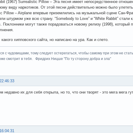
bit (1967) Surrealistic Pillow – Эта песня имеет непосредственное отно
ому виду наркотиков. От этой песни действительно можно было улететь
tic Pillow – Airplane впервые приземлились на музыкальной сцене Сан-Фр
яли штурмом уже всю страну. “Somebody to Love” и “White Rabbit” стали
rs. Поклонники могут также порадоваться новому релизу (1998), который
лнения.
какого хипповского сайта, но написано на ура. Как и спето.
ся с чудовищами, тому следует остерегаться, чтобы самому при этом не стать
оже смотрит в тебя. Фридрих Ницше "По ту сторону добра и зла"
22:46:33
м недавно их для себя открыла, но то, что они творят - это мега мега гу
16:04:31