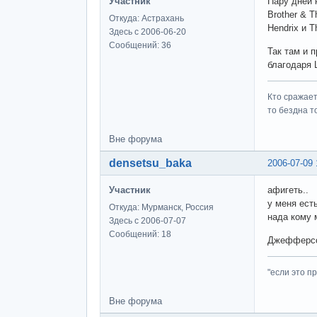
Участник
Пару дней 
Brother & 
Откуда: Астрахань
Hendrix и 
Здесь с 2006-06-20
Сообщений: 36
Так там и 
благодаря 
Кто сражает
то бездна т
Вне форума
densetsu_baka
2006-07-09 
Участник
афигеть..
у меня ест
Откуда: Мурманск, Россия
нада кому 
Здесь с 2006-07-07
Сообщений: 18
Джефферсон
"если это пр
Вне форума