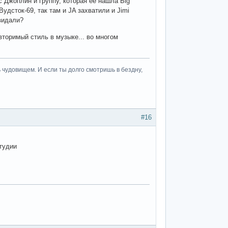
с Джоплин и группу, которая ее нашла Big
удсток-69, так там и JA захватили и Jimi
видали?
вторимый стиль в музыке... во многом
 чудовищем. И если ты долго смотришь в бездну,
#16
студии