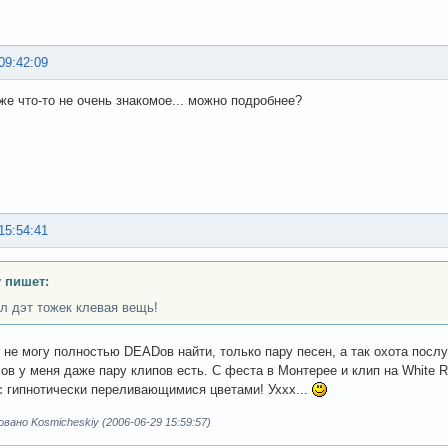
09:42:09
уже что-то не очень знакомое... можно подробнее?
15:54:41
y пишет:
л дэт тожек клевая вещь!
 не могу полностью DEADов найти, только пару песен, а так охота посл
n ов у меня даже пару клипов есть. С феста в Монтерее и клип на White 
с гипнотически переливающимися цветами! Уххх...
ано Kosmicheskiy (2006-06-29 15:59:57)