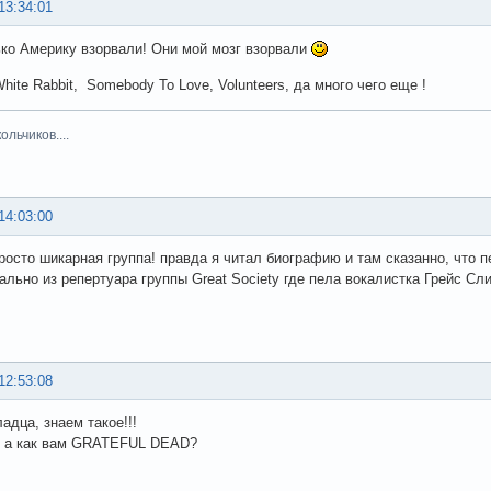
13:34:01
ько Америку взорвали! Они мой мозг взорвали
hite Rabbit, Somebody To Love, Volunteers, да много чего еще !
льчиков....
14:03:00
росто шикарная группа! правда я читал биографию и там сказанно, что пес
ально из репертуара группы Great Society где пела вокалистка Грейс Сл
12:53:08
ладца, знаем такое!!!
!! а как вам GRATEFUL DEAD?