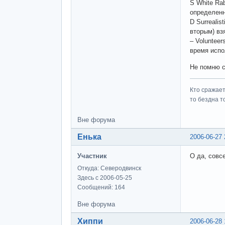
S White Rab
определенн
D Surrealis
вторым) вз
– Voluntee
время испо
Не помню с 
Кто сражает
то бездна т
Вне форума
Енька
2006-06-27 
Участник
О да, совсе
Откуда: Северодвинск
Здесь с 2006-05-25
Сообщений: 164
Вне форума
Хиппи
2006-06-28 