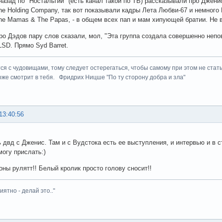
назад по "Ностальгии" (есть канал такой по ТВ) рассказывали про Джени
The Holding Company, так вот показывали кадры Лета Любви-67 и немного В
The Mamas & The Papas, - в общем всех пап и мам хипующей братии. Не 
про Дэдов пару слов сказали, мол, "Эта группа создала совершенно непо
LSD. Прямо Syd Barret.
ся с чудовищами, тому следует остерегаться, чтобы самому при этом не стать
оже смотрит в тебя. Фридрих Ницше "По ту сторону добра и зла"
13:40:56
ь двд с Дженис. Там и с Вудстока есть ее выступления, и интервью и в 
могу прислать:)
ы рулятт!! Белый кролик просто голову сносит!!
иятно - делай это.."