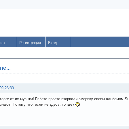
иск
Регистрация
Вход
ne...
09:26:30
торге от их музыки! Ребята просто взорвали америку своим альбомом Surre
знают! Потому что, если не здесь, то где?