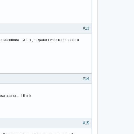
#13
писавших...и т.п., я даже ничего не знаю о
#14
газине... I think
#15