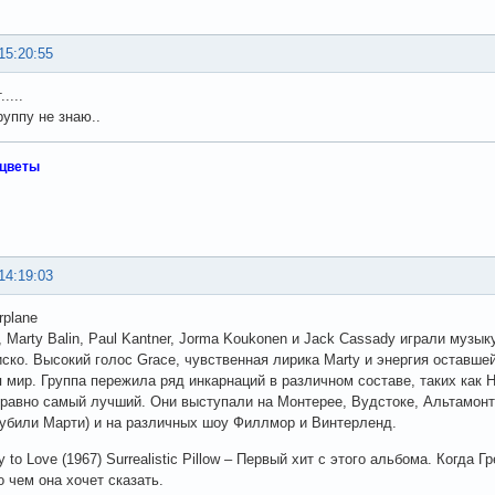
15:20:55
....
руппу не знаю..
 цветы
14:19:03
rplane
k, Marty Balin, Paul Kantner, Jorma Koukonen и Jack Cassady играли муз
ско. Высокий голос Grace, чувственная лирика Marty и энергия оставше
 мир. Группа пережила ряд инкарнаций в различном составе, таких как Ho
 равно самый лучший. Они выступали на Монтерее, Вудстоке, Альтамонт
убили Марти) и на различных шоу Филлмор и Винтерленд.
to Love (1967) Surrealistic Pillow – Первый хит с этого альбома. Когда 
о чем она хочет сказать.