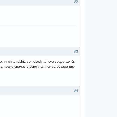
#2
#3
ни white rabbit, somebody to love вроде как бы
ик, позже свалив в аероплан пожертвовала две
#4