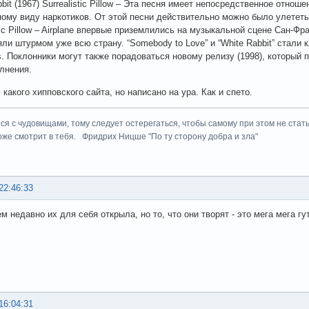
bit (1967) Surrealistic Pillow – Эта песня имеет непосредственное отно
ому виду наркотиков. От этой песни действительно можно было улететь
tic Pillow – Airplane впервые приземлились на музыкальной сцене Сан-Фр
яли штурмом уже всю страну. “Somebody to Love” и “White Rabbit” стали
rs. Поклонники могут также порадоваться новому релизу (1998), который
лнения.
какого хипповского сайта, но написано на ура. Как и спето.
ся с чудовищами, тому следует остерегаться, чтобы самому при этом не стать
оже смотрит в тебя. Фридрих Ницше "По ту сторону добра и зла"
22:46:33
м недавно их для себя открыла, но то, что они творят - это мега мега гу
16:04:31