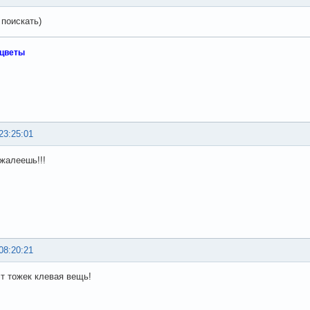
 поискать)
 цветы
23:25:01
ожалеешь!!!
08:20:21
т тожек клевая вещь!