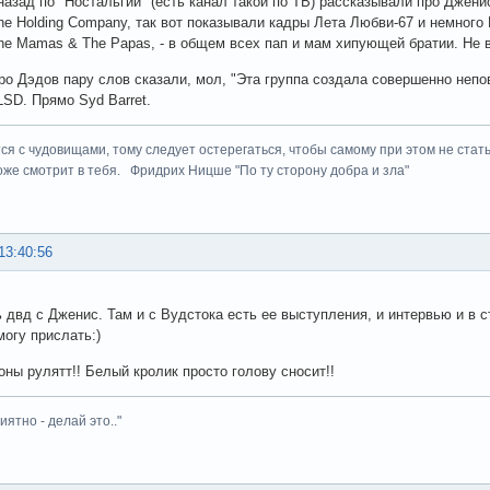
назад по "Ностальгии" (есть канал такой по ТВ) рассказывали про Джени
The Holding Company, так вот показывали кадры Лета Любви-67 и немного В
The Mamas & The Papas, - в общем всех пап и мам хипующей братии. Не 
про Дэдов пару слов сказали, мол, "Эта группа создала совершенно непо
LSD. Прямо Syd Barret.
ся с чудовищами, тому следует остерегаться, чтобы самому при этом не стать
оже смотрит в тебя. Фридрих Ницше "По ту сторону добра и зла"
13:40:56
ь двд с Дженис. Там и с Вудстока есть ее выступления, и интервью и в 
могу прислать:)
ы рулятт!! Белый кролик просто голову сносит!!
иятно - делай это.."