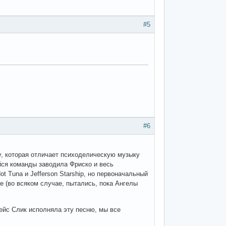
#5
#6
ыку, которая отличает психоделическую музыку
йся команды заводила Фриско и весь
t Tuna и Jefferson Starship, но первоначальный
е (во всяком случае, пытались, пока Ангелы
Грейс Слик исполняла эту песню, мы все