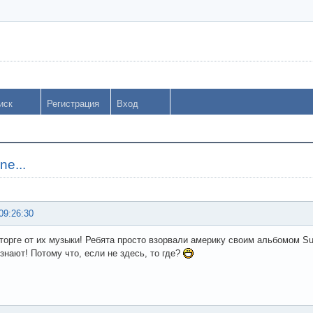
иск
Регистрация
Вход
ne...
09:26:30
торге от их музыки! Ребята просто взорвали америку своим альбомом Surre
знают! Потому что, если не здесь, то где?