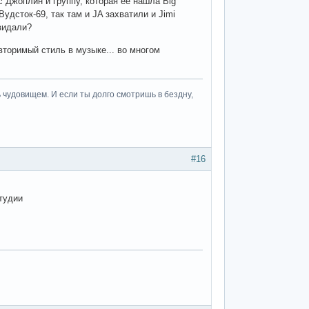
с Джоплин и группу, которая ее нашла Big
удсток-69, так там и JA захватили и Jimi
видали?
вторимый стиль в музыке... во многом
 чудовищем. И если ты долго смотришь в бездну,
#16
студии