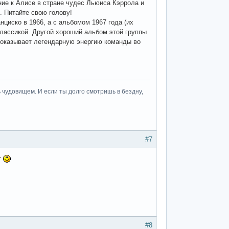
шение к Алисе в стране чудес Льюиса Кэррола и
. Питайте свою голову!
анциско в 1966, а с альбомом 1967 года (их
 классикой. Другой хороший альбом этой группы
 показывает легендарную энергию команды во
 чудовищем. И если ты долго смотришь в бездну,
#7
т
#8