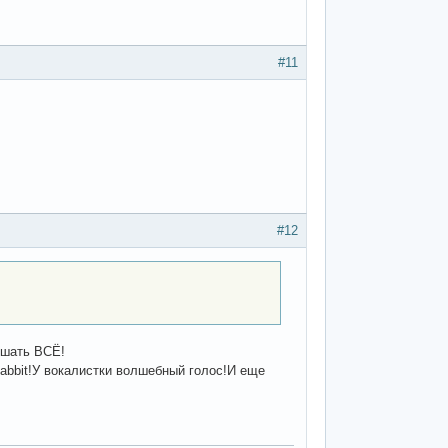
#11
#12
ушать ВСЁ!
Rabbit!У вокалистки волшебный голос!И еще