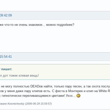
09:42:09
уже что-то не очень знакомое... можно подробнее?
15:54:41
y пишет:
л дэт тожек клевая вещь!
 не могу полностью DEADов найти, только пару песен, а так охота посл
n ов у меня даже пару клипов есть. С феста в Монтерее и клип на White 
с гипнотически переливающимися цветами! Уххх...
ано Kosmicheskiy (2006-06-29 15:59:57)