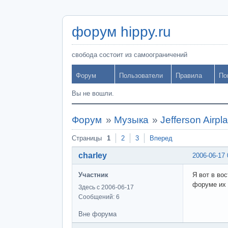
форум hippy.ru
свобода состоит из самоограничений
Форум
Пользователи
Правила
По
Вы не вошли.
Форум
»
Музыка
»
Jefferson Airpla
Страницы
1
2
3
Вперед
charley
2006-06-17 
Участник
Я вот в вос
форуме их 
Здесь с 2006-06-17
Сообщений: 6
Вне форума