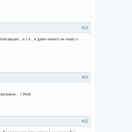
#13
писавших...и т.п., я даже ничего не знаю о
#14
газине... I think
#15