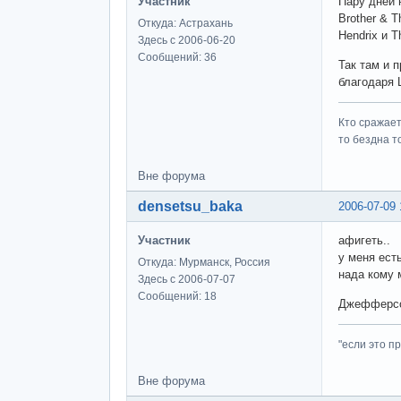
Участник
Пару дней 
Brother & 
Откуда: Астрахань
Hendrix и 
Здесь с 2006-06-20
Сообщений: 36
Так там и 
благодаря 
Кто сражает
то бездна т
Вне форума
densetsu_baka
2006-07-09 
Участник
афигеть..
у меня ест
Откуда: Мурманск, Россия
нада кому 
Здесь с 2006-07-07
Сообщений: 18
Джефферсон
"если это пр
Вне форума