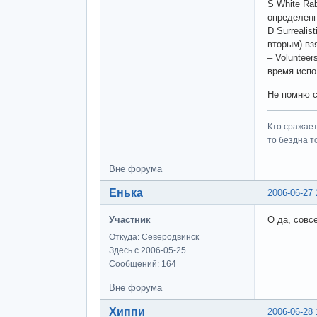
S White Rab
определенн
D Surrealis
вторым) вз
– Voluntee
время испо
Не помню с 
Кто сражает
то бездна т
Вне форума
Енька
2006-06-27 
Участник
О да, совсе
Откуда: Северодвинск
Здесь с 2006-05-25
Сообщений: 164
Вне форума
Хиппи
2006-06-28 