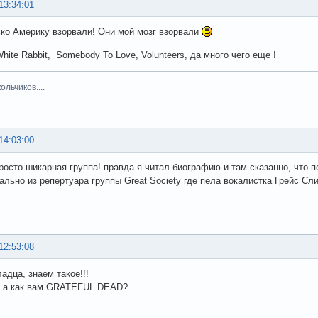
13:34:01
ько Америку взорвали! Они мой мозг взорвали
hite Rabbit, Somebody To Love, Volunteers, да много чего еще !
льчиков....
14:03:00
росто шикарная группа! правда я читал биографию и там сказанно, что пес
ально из репертуара группы Great Society где пела вокалистка Грейс Сл
12:53:08
ладца, знаем такое!!!
!! а как вам GRATEFUL DEAD?