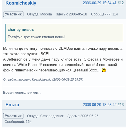
Вне форума
Kosmicheskiy
2006-06-29 15:54:41
#12
Участник
Откуда: Москва
Здесь с 2006-05-18
Сообщений: 114
charley пишет:
Гретфул дэт тожек клевая вещь!
Млин нигде не могу полностью DEADов найти, только пару песен, а
так охота послушать ВСЁ!
А Jefferson ов у меня даже пару клипов есть. С феста в Монтерее и
клип на White Rabbit!У вокалистки волшебный голос!И еще такой
фон с гипнотически переливающимися цветами! Уххх...
Отредактировано Kosmicheskiy (2006-06-29 15:59:57)
Время колокольчиков....
Вне форума
Енька
2006-06-29 18:25:42
#13
Участник
Откуда: Северодвинск
Здесь с 2006-05-25
Сообщений: 164