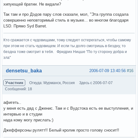
хипующей братии. Не видали?
Так там и про Дэдов пару слов сказали, мол, "Эта группа создала
совершенно неповторимый стиль в музыке... во многом благодаря
LSD. Прямо Syd Barret.
Кто сражается с чудовищами, тому следует остерегаться, чтобы самому
при этом не стать чудовищем. И если ты долго смотришь в бездну, то
бездна тоже смотрит в тебя. Фридрих Ницше "По ту сторону добра и
зла"
Вне форума
densetsu_baka
2006-07-09 13:40:56
#16
Участник
Откуда: Мурманск, Россия
Здесь с 2006-07-07
Сообщений: 18
афигеть..
у меня есть двд с Дженис. Там и с Вудстока есть ее выступления, и
интервью и в студии
нада кому могу прислать:)
Джефферсоны рулятт!! Белый кролик просто голову сносит!!