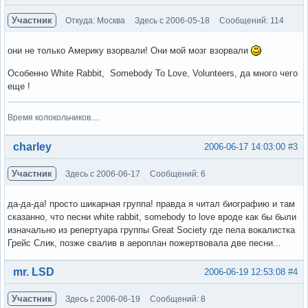
Участник
Откуда: Москва
Здесь с 2006-05-18
Сообщений: 114
они не только Америку взорвали! Они мой мозг взорвали
Особенно White Rabbit, Somebody To Love, Volunteers, да много чего
еще !
Время колокольчиков....
Вне форума
charley
2006-06-17 14:03:00
#3
Участник
Здесь с 2006-06-17
Сообщений: 6
да-да-да! просто шикарная группа! правда я читал биографию и там
сказанно, что песни white rabbit, somebody to love вроде как бы были
изначально из репертуара группы Great Society где пела вокалистка
Грейс Слик, позже свалив в аероплан пожертвовала две песни...
Вне форума
mr. LSD
2006-06-19 12:53:08
#4
Участник
Здесь с 2006-06-19
Сообщений: 8