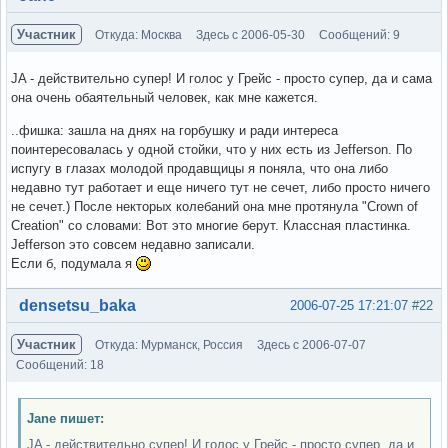
Участник
Откуда: Москва
Здесь с 2006-05-30
Сообщений: 9
JA - действительно супер! И голос у Грейс - просто супер, да и сама
она очень обаятельный человек, как мне кажется.
..фишка: зашла на днях на горбушку и ради интереса
поинтересовалась у одной стойки, что у них есть из Jefferson. По
испугу в глазах молодой продавщицы я поняла, что она либо
недавно тут работает и еще ничего тут не сечет, либо просто ничего
не сечет.) После некторых колебаний она мне протянула "Crown of
Creation" со словами: Вот это многие берут. Классная пластинка.
Jefferson это совсем недавно записали.
Если б, подумала я
Вне форума
densetsu_baka
2006-07-25 17:21:07
#22
Участник
Откуда: Мурманск, Россия
Здесь с 2006-07-07
Сообщений: 18
Jane пишет:
JA - действительно супер! И голос у Грейс - просто супер, да и