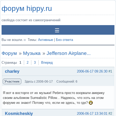
форум hippy.ru
свобода состоит из самоограничений
Вы не вошли.
Темы:
Активные
|
Без ответа
Форум
»
Музыка
»
Jefferson Airplane...
Страницы
1
2
3
Вперед
charley
2006-06-17 09:26:30
#1
Участник
Здесь с 2006-06-17
Сообщений: 6
Я вот в восторге от их музыки! Ребята просто взорвали америку
своим альбомом Surrealistic Pillow... Надеюсь, что хоть на этом
форуме их знают! Потому что, если не здесь, то где?
Вне форума
Kosmicheskiy
2006-06-17 13:34:01
#2