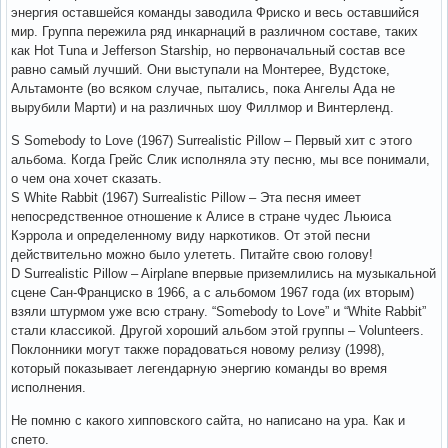
энергия оставшейся команды заводила Фриско и весь оставшийся
мир. Группа пережила ряд инкарнаций в различном составе, таких
как Hot Tuna и Jefferson Starship, но первоначальный состав все
равно самый лучший. Они выступали на Монтерее, Вудстоке,
Альтамонте (во всяком случае, пытались, пока Ангелы Ада не
вырубили Марти) и на различных шоу Филлмор и Винтерленд.
S Somebody to Love (1967) Surrealistic Pillow – Первый хит с этого
альбома. Когда Грейс Слик исполняла эту песню, мы все понимали,
о чем она хочет сказать.
S White Rabbit (1967) Surrealistic Pillow – Эта песня имеет
непосредственное отношение к Алисе в стране чудес Льюиса
Кэррола и определенному виду наркотиков. От этой песни
действительно можно было улететь. Питайте свою голову!
D Surrealistic Pillow – Airplane впервые приземлились на музыкальной
сцене Сан-Франциско в 1966, а с альбомом 1967 года (их вторым)
взяли штурмом уже всю страну. “Somebody to Love” и “White Rabbit”
стали классикой. Другой хороший альбом этой группы – Volunteers.
Поклонники могут также порадоваться новому релизу (1998),
который показывает легендарную энергию команды во время
исполнения.
Не помню с какого хипповского сайта, но написано на ура. Как и
спето.