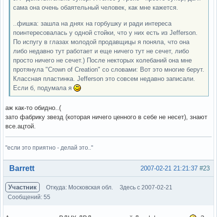
сама она очень обаятельный человек, как мне кажется.
..фишка: зашла на днях на горбушку и ради интереса
поинтересовалась у одной стойки, что у них есть из Jefferson.
По испугу в глазах молодой продавщицы я поняла, что она
либо недавно тут работает и еще ничего тут не сечет, либо
просто ничего не сечет.) После некторых колебаний она мне
протянула "Crown of Creation" со словами: Вот это многие берут.
Классная пластинка. Jefferson это совсем недавно записали.
Если б, подумала я
аж как-то обидно..(
зато фабрику звезд (которая ничего ценного в себе не несет), знают
все.ацтой.
"если это приятно - делай это.."
Вне форума
Barrett
2007-02-21 21:21:37
#23
Участник
Откуда: Московская обл.
Здесь с 2007-02-21
Сообщений: 55