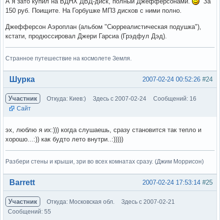
А я зато купил на ВДНХ ДВД-диск, полный Джефферсонами.
За
150 руб. Поищите. На Горбушке МП3 дисков с ними полно.
Джефферсон Аэроплан (альбом "Сюрреалистическая подушка"),
кстати, продюссировал Джери Гарсиа (Грэдфул Дэд).
Странное путешествие на космолете Земля.
Вне форума
Шурка
2007-02-24 00:52:26
#24
Участник
Откуда: Киев:)
Здесь с 2007-02-24
Сообщений: 16
Сайт
эх, люблю я их:))) когда слушаешь, сразу становится так тепло и
хорошо...:)) как будто лето внутри..:)))))
Разбери стены и крыши, зри во всех комнатах сразу. (Джим Моррисон)
Вне форума
Barrett
2007-02-24 17:53:14
#25
Участник
Откуда: Московская обл.
Здесь с 2007-02-21
Сообщений: 55