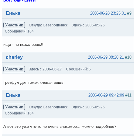
Все люди - цветы
Вне форума
Енька
2006-06-28 23:25:01
#9
Участник
Откуда: Северодвинск
Здесь с 2006-05-25
Сообщений: 164
ищи - не пожалеешь!!!
Вне форума
charley
2006-06-29 08:20:21
#10
Участник
Здесь с 2006-06-17
Сообщений: 6
Гретфул дэт тожек клевая вещь!
Вне форума
Енька
2006-06-29 09:42:09
#11
Участник
Откуда: Северодвинск
Здесь с 2006-05-25
Сообщений: 164
А вот это уже что-то не очень знакомое... можно подробнее?