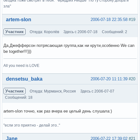
бездна тоже смотрит в тебя. Фридрих Ницше "По ту сторону добра и
зла"
Вне форума
artem-slon
2006-07-18 22:35:58
#19
Участник
Откуда: Королёв
Здесь с 2006-07-18
Сообщений: 2
Да,Джефферсон потрясающая группа,как ни крути,особенно We can
be together!!!)))
All you need is LOVE
Вне форума
densetsu_baka
2006-07-20 11:11:39
#20
Участник
Откуда: Мурманск, Россия
Здесь с 2006-07-07
Сообщений: 18
artem-slon точно, как раз вчера ее целый день слушала:)
"если это приятно - делай это.."
Вне форума
Jane
2006-07-22 17:39:02
#21