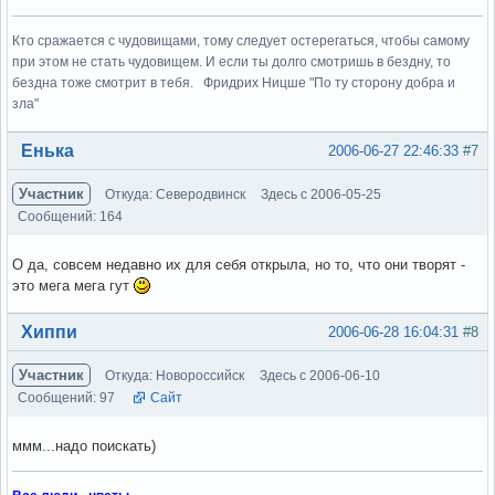
Кто сражается с чудовищами, тому следует остерегаться, чтобы самому
при этом не стать чудовищем. И если ты долго смотришь в бездну, то
бездна тоже смотрит в тебя. Фридрих Ницше "По ту сторону добра и
зла"
Вне форума
Енька
2006-06-27 22:46:33
#7
Участник
Откуда: Северодвинск
Здесь с 2006-05-25
Сообщений: 164
О да, совсем недавно их для себя открыла, но то, что они творят -
это мега мега гут
Вне форума
Хиппи
2006-06-28 16:04:31
#8
Участник
Откуда: Новороссийск
Здесь с 2006-06-10
Сообщений: 97
Сайт
ммм...надо поискать)