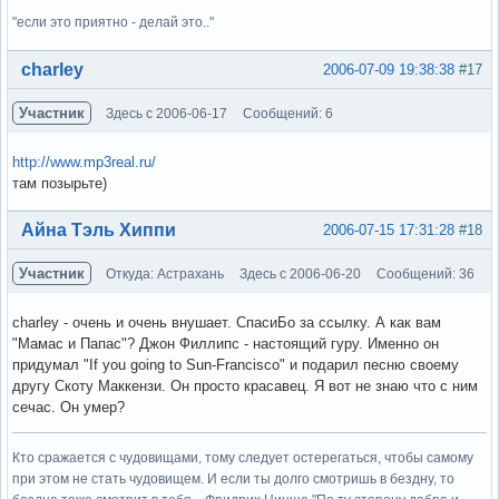
"если это приятно - делай это.."
Вне форума
charley
2006-07-09 19:38:38
#17
Участник
Здесь с 2006-06-17
Сообщений: 6
http://www.mp3real.ru/
там позырьте)
Вне форума
Айна Тэль Хиппи
2006-07-15 17:31:28
#18
Участник
Откуда: Астрахань
Здесь с 2006-06-20
Сообщений: 36
charley - очень и очень внушает. СпасиБо за ссылку. А как вам
"Мамас и Папас"? Джон Филлипс - настоящий гуру. Именно он
придумал "If you going to Sun-Francisco" и подарил песню своему
другу Скоту Маккензи. Он просто красавец. Я вот не знаю что с ним
сечас. Он умер?
Кто сражается с чудовищами, тому следует остерегаться, чтобы самому
при этом не стать чудовищем. И если ты долго смотришь в бездну, то