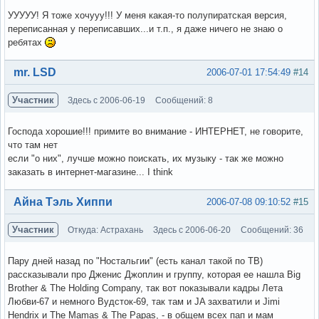
УУУУУ! Я тоже хочууу!!! У меня какая-то полупиратская версия,
переписанная у переписавших...и т.п., я даже ничего не знаю о
ребятах
Вне форума
mr. LSD
2006-07-01 17:54:49
#14
Участник
Здесь с 2006-06-19
Сообщений: 8
Господа хорошие!!! примите во внимание - ИНТЕРНЕТ, не говорите,
что там нет
если "о них", лучше можно поискать, их музыку - так же можно
заказать в интернет-магазине... I think
Вне форума
Айна Тэль Хиппи
2006-07-08 09:10:52
#15
Участник
Откуда: Астрахань
Здесь с 2006-06-20
Сообщений: 36
Пару дней назад по "Ностальгии" (есть канал такой по ТВ)
рассказывали про Дженис Джоплин и группу, которая ее нашла Big
Brother & The Holding Company, так вот показывали кадры Лета
Любви-67 и немного Вудсток-69, так там и JA захватили и Jimi
Hendrix и The Mamas & The Papas, - в общем всех пап и мам