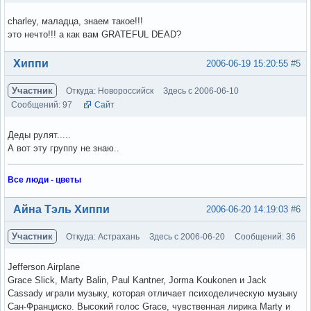
charley, маладца, знаем такое!!!
это нечто!!! а как вам GRATEFUL DEAD?
Вне форума
Хиппи
2006-06-19 15:20:55
#5
Участник
Откуда: Новороссийск
Здесь с 2006-06-10
Сообщений: 97
Сайт
Деды рулят.....
А вот эту группу не знаю..
Все люди - цветы
Вне форума
Айна Тэль Хиппи
2006-06-20 14:19:03
#6
Участник
Откуда: Астрахань
Здесь с 2006-06-20
Сообщений: 36
Jefferson Airplane
Grace Slick, Marty Balin, Paul Kantner, Jorma Koukonen и Jack
Cassady играли музыку, которая отличает психоделическую музыку
Сан-Франциско. Высокий голос Grace, чувственная лирика Marty и