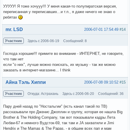
УУУУУ! Я тоже хочууу!!! У меня какая-то полупиратская версия,
переписанная у переписавших...и т.п., я даже ничего не знаю о
ребятах
Вне форума
mr. LSD
2006-07-01 17:54:49
#14
Участник
Здесь с 2006-06-19
Сообщений: 8
Господа хорошие!!! примите во внимание - ИНТЕРНЕТ, не говорите,
что там нет
если "о них", лучше можно поискать, их музыку - так же можно
заказать в интернет-магазине... I think
Вне форума
Айна Тэль Хиппи
2006-07-08 09:10:52
#15
Участник
Откуда: Астрахань
Здесь с 2006-06-20
Сообщений: 36
Пару дней назад по "Ностальгии" (есть канал такой по ТВ)
рассказывали про Дженис Джоплин и группу, которая ее нашла Big
Brother & The Holding Company, так вот показывали кадры Лета
Любви-67 и немного Вудсток-69, так там и JA захватили и Jimi
Hendrix и The Mamas & The Papas, - в общем всех пап и мам