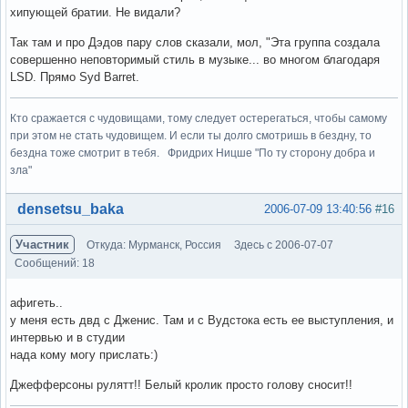
хипующей братии. Не видали?
Так там и про Дэдов пару слов сказали, мол, "Эта группа создала
совершенно неповторимый стиль в музыке... во многом благодаря
LSD. Прямо Syd Barret.
Кто сражается с чудовищами, тому следует остерегаться, чтобы самому
при этом не стать чудовищем. И если ты долго смотришь в бездну, то
бездна тоже смотрит в тебя. Фридрих Ницше "По ту сторону добра и
зла"
Вне форума
densetsu_baka
2006-07-09 13:40:56
#16
Участник
Откуда: Мурманск, Россия
Здесь с 2006-07-07
Сообщений: 18
афигеть..
у меня есть двд с Дженис. Там и с Вудстока есть ее выступления, и
интервью и в студии
нада кому могу прислать:)
Джефферсоны рулятт!! Белый кролик просто голову сносит!!