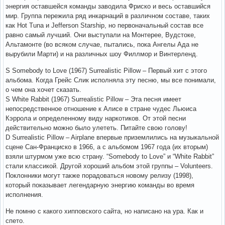
энергия оставшейся команды заводила Фриско и весь оставшийся
мир. Группа пережила ряд инкарнаций в различном составе, таких
как Hot Tuna и Jefferson Starship, но первоначальный состав все
равно самый лучший. Они выступали на Монтерее, Вудстоке,
Альтамонте (во всяком случае, пытались, пока Ангелы Ада не
вырубили Марти) и на различных шоу Филлмор и Винтерленд.
S Somebody to Love (1967) Surrealistic Pillow – Первый хит с этого
альбома. Когда Грейс Слик исполняла эту песню, мы все понимали,
о чем она хочет сказать.
S White Rabbit (1967) Surrealistic Pillow – Эта песня имеет
непосредственное отношение к Алисе в стране чудес Льюиса
Кэррола и определенному виду наркотиков. От этой песни
действительно можно было улететь. Питайте свою голову!
D Surrealistic Pillow – Airplane впервые приземлились на музыкальной
сцене Сан-Франциско в 1966, а с альбомом 1967 года (их вторым)
взяли штурмом уже всю страну. “Somebody to Love” и “White Rabbit”
стали классикой. Другой хороший альбом этой группы – Volunteers.
Поклонники могут также порадоваться новому релизу (1998),
который показывает легендарную энергию команды во время
исполнения.
Не помню с какого хипповского сайта, но написано на ура. Как и
спето.