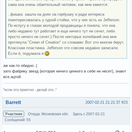
сама она очень обаятельный человек, как мне кажется.
..фишка: зашла на днях на горбушку и ради интереса
поинтересовалась у одной стойки, что у них есть из Jefferson.
По испугу в глазах молодой продавщицы я поняла, что она
либо недавно тут работает и еще ничего тут не сечет, либо
просто ничего не сечет.) После некторых колебаний она мне
протянула "Crown of Creation" со словами: Вот это многие берут.
Классная пластинка. Jefferson это совсем недавно записали.
Если б, подумала я
аж как-то обидно..(
зато фабрику звезд (которая ничего ценного в себе не несет), знают
все.ацтой.
"если это приятно - делай это.."
Вне форума
Barrett
2007-02-21 21:21:37
#23
Участник
Откуда: Московская обл.
Здесь с 2007-02-21
Сообщений: 55