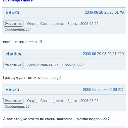
Все люди - цветы
Вне форума
Енька
2006-06-28 23:25:01
#9
Участник
Откуда: Северодвинск
Здесь с 2006-05-25
Сообщений: 164
ищи - не пожалеешь!!!
Вне форума
charley
2006-06-29 08:20:21
#10
Участник
Здесь с 2006-06-17
Сообщений: 6
Гретфул дэт тожек клевая вещь!
Вне форума
Енька
2006-06-29 09:42:09
#11
Участник
Откуда: Северодвинск
Здесь с 2006-05-25
Сообщений: 164
А вот это уже что-то не очень знакомое... можно подробнее?