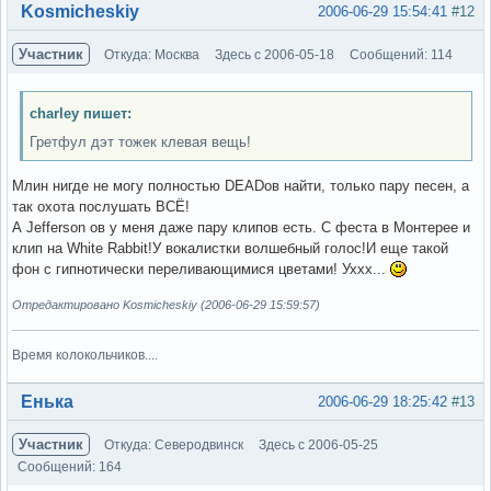
Вне форума
Kosmicheskiy
2006-06-29 15:54:41
#12
Участник
Откуда: Москва
Здесь с 2006-05-18
Сообщений: 114
charley пишет:
Гретфул дэт тожек клевая вещь!
Млин нигде не могу полностью DEADов найти, только пару песен, а
так охота послушать ВСЁ!
А Jefferson ов у меня даже пару клипов есть. С феста в Монтерее и
клип на White Rabbit!У вокалистки волшебный голос!И еще такой
фон с гипнотически переливающимися цветами! Уххх...
Отредактировано Kosmicheskiy (2006-06-29 15:59:57)
Время колокольчиков....
Вне форума
Енька
2006-06-29 18:25:42
#13
Участник
Откуда: Северодвинск
Здесь с 2006-05-25
Сообщений: 164