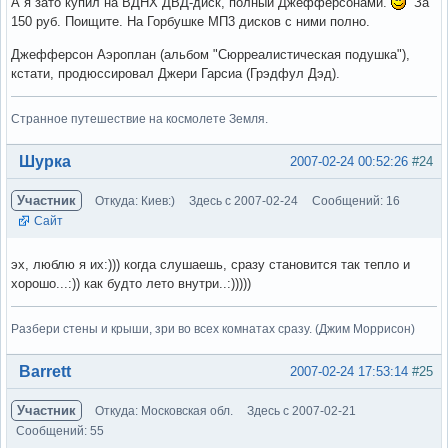
А я зато купил на ВДНХ ДВД-диск, полный Джефферсонами.
За
150 руб. Поищите. На Горбушке МП3 дисков с ними полно.
Джефферсон Аэроплан (альбом "Сюрреалистическая подушка"),
кстати, продюссировал Джери Гарсиа (Грэдфул Дэд).
Странное путешествие на космолете Земля.
Вне форума
Шурка
2007-02-24 00:52:26
#24
Участник
Откуда: Киев:)
Здесь с 2007-02-24
Сообщений: 16
Сайт
эх, люблю я их:))) когда слушаешь, сразу становится так тепло и
хорошо...:)) как будто лето внутри..:)))))
Разбери стены и крыши, зри во всех комнатах сразу. (Джим Моррисон)
Вне форума
Barrett
2007-02-24 17:53:14
#25
Участник
Откуда: Московская обл.
Здесь с 2007-02-21
Сообщений: 55