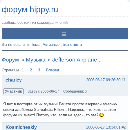
форум hippy.ru
свобода состоит из самоограничений
Вы не вошли.
Темы:
Активные
|
Без ответа
Форум
»
Музыка
»
Jefferson Airplane...
Страницы
1
2
3
Вперед
charley
2006-06-17 09:26:30
#1
Участник
Здесь с 2006-06-17
Сообщений: 6
Я вот в восторге от их музыки! Ребята просто взорвали америку
своим альбомом Surrealistic Pillow... Надеюсь, что хоть на этом
форуме их знают! Потому что, если не здесь, то где?
Вне форума
Kosmicheskiy
2006-06-17 13:34:01
#2