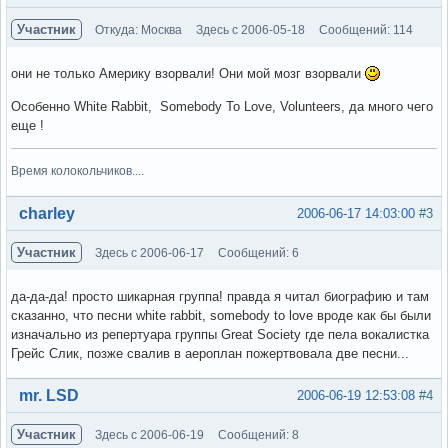
Участник
Откуда: Москва
Здесь с 2006-05-18
Сообщений: 114
они не только Америку взорвали! Они мой мозг взорвали
Особенно White Rabbit, Somebody To Love, Volunteers, да много чего
еще !
Время колокольчиков....
Вне форума
charley
2006-06-17 14:03:00
#3
Участник
Здесь с 2006-06-17
Сообщений: 6
да-да-да! просто шикарная группа! правда я читал биографию и там
сказанно, что песни white rabbit, somebody to love вроде как бы были
изначально из репертуара группы Great Society где пела вокалистка
Грейс Слик, позже свалив в аероплан пожертвовала две песни...
Вне форума
mr. LSD
2006-06-19 12:53:08
#4
Участник
Здесь с 2006-06-19
Сообщений: 8