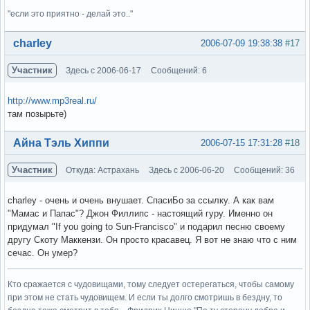
"если это приятно - делай это.."
Вне форума
charley
2006-07-09 19:38:38
#17
Участник
Здесь с 2006-06-17
Сообщений: 6
http://www.mp3real.ru/
там позырьте)
Вне форума
Айна Тэль Хиппи
2006-07-15 17:31:28
#18
Участник
Откуда: Астрахань
Здесь с 2006-06-20
Сообщений: 36
charley - очень и очень внушает. СпасиБо за ссылку. А как вам
"Мамас и Папас"? Джон Филлипс - настоящий гуру. Именно он
придумал "If you going to Sun-Francisco" и подарил песню своему
другу Скоту Маккензи. Он просто красавец. Я вот не знаю что с ним
сечас. Он умер?
Кто сражается с чудовищами, тому следует остерегаться, чтобы самому
при этом не стать чудовищем. И если ты долго смотришь в бездну, то