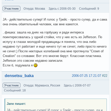
Участник
Откуда: Москва
Здесь с 2006-05-30
Сообщений: 9
JA - действительно супер! И голос у Грейс - просто супер, да и сама
она очень обаятельный человек, как мне кажется.
..фишка: зашла на днях на горбушку и ради интереса
поинтересовалась у одной стойки, что у них есть из Jefferson. По
испугу в глазах молодой продавщицы я поняла, что она либо
недавно тут работает и еще ничего тут не сечет, либо просто ничего
не сечет.) После некторых колебаний она мне протянула "Crown of
Creation" со словами: Вот это многие берут. Классная пластинка.
Jefferson это совсем недавно записали.
Если б, подумала я
Вне форума
densetsu_baka
2006-07-25 17:21:07
#22
Участник
Откуда: Мурманск, Россия
Здесь с 2006-07-07
Сообщений: 18
Jane пишет:
JA - действительно супер! И голос у Грейс - просто супер, да и