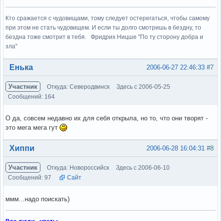
Кто сражается с чудовищами, тому следует остерегаться, чтобы самому
при этом не стать чудовищем. И если ты долго смотришь в бездну, то
бездна тоже смотрит в тебя. Фридрих Ницше "По ту сторону добра и
зла"
Вне форума
Енька
2006-06-27 22:46:33
#7
Участник
Откуда: Северодвинск
Здесь с 2006-05-25
Сообщений: 164
О да, совсем недавно их для себя открыла, но то, что они творят -
это мега мега гут
Вне форума
Хиппи
2006-06-28 16:04:31
#8
Участник
Откуда: Новороссийск
Здесь с 2006-06-10
Сообщений: 97
Сайт
ммм...надо поискать)