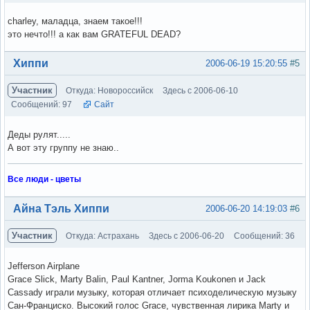
charley, маладца, знаем такое!!!
это нечто!!! а как вам GRATEFUL DEAD?
Вне форума
Хиппи
2006-06-19 15:20:55
#5
Участник
Откуда: Новороссийск
Здесь с 2006-06-10
Сообщений: 97
Сайт
Деды рулят.....
А вот эту группу не знаю..
Все люди - цветы
Вне форума
Айна Тэль Хиппи
2006-06-20 14:19:03
#6
Участник
Откуда: Астрахань
Здесь с 2006-06-20
Сообщений: 36
Jefferson Airplane
Grace Slick, Marty Balin, Paul Kantner, Jorma Koukonen и Jack
Cassady играли музыку, которая отличает психоделическую музыку
Сан-Франциско. Высокий голос Grace, чувственная лирика Marty и