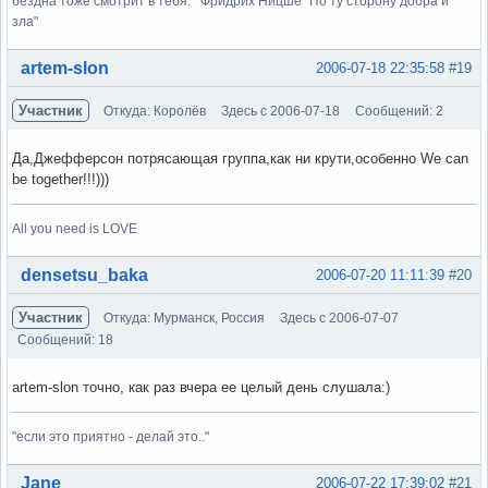
бездна тоже смотрит в тебя. Фридрих Ницше "По ту сторону добра и
зла"
Вне форума
artem-slon
2006-07-18 22:35:58
#19
Участник
Откуда: Королёв
Здесь с 2006-07-18
Сообщений: 2
Да,Джефферсон потрясающая группа,как ни крути,особенно We can
be together!!!)))
All you need is LOVE
Вне форума
densetsu_baka
2006-07-20 11:11:39
#20
Участник
Откуда: Мурманск, Россия
Здесь с 2006-07-07
Сообщений: 18
artem-slon точно, как раз вчера ее целый день слушала:)
"если это приятно - делай это.."
Вне форума
Jane
2006-07-22 17:39:02
#21