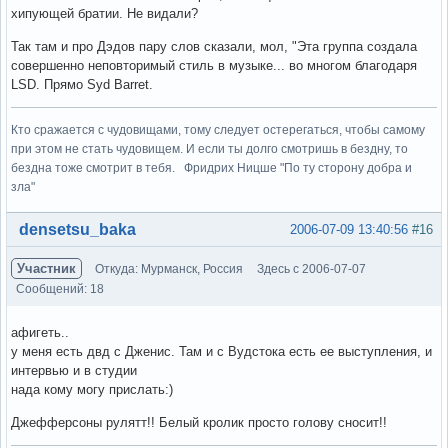
хипующей братии. Не видали?
Так там и про Дэдов пару слов сказали, мол, "Эта группа создала
совершенно неповторимый стиль в музыке... во многом благодаря
LSD. Прямо Syd Barret.
Кто сражается с чудовищами, тому следует остерегаться, чтобы самому
при этом не стать чудовищем. И если ты долго смотришь в бездну, то
бездна тоже смотрит в тебя. Фридрих Ницше "По ту сторону добра и
зла"
Вне форума
densetsu_baka
2006-07-09 13:40:56
#16
Участник
Откуда: Мурманск, Россия
Здесь с 2006-07-07
Сообщений: 18
афигеть..
у меня есть двд с Дженис. Там и с Вудстока есть ее выступления, и
интервью и в студии
нада кому могу прислать:)
Джефферсоны рулятт!! Белый кролик просто голову сносит!!