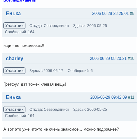
Все люди - цветы
Вне форума
Енька
2006-06-28 23:25:01
#9
Участник
Откуда: Северодвинск
Здесь с 2006-05-25
Сообщений: 164
ищи - не пожалеешь!!!
Вне форума
charley
2006-06-29 08:20:21
#10
Участник
Здесь с 2006-06-17
Сообщений: 6
Гретфул дэт тожек клевая вещь!
Вне форума
Енька
2006-06-29 09:42:09
#11
Участник
Откуда: Северодвинск
Здесь с 2006-05-25
Сообщений: 164
А вот это уже что-то не очень знакомое... можно подробнее?