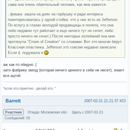
сама она очень обаятельный человек, как мне кажется.
..фишка: зашла на днях на горбушку и ради интереса
поинтересовалась у одной стойки, что у них есть из Jefferson.
По испугу в глазах молодой продавщицы я поняла, что она
либо недавно тут работает и еще ничего тут не сечет, либо
просто ничего не сечет.) После некторых колебаний она мне
протянула "Crown of Creation" со словами: Вот это многие берут.
Классная пластинка. Jefferson это совсем недавно записали.
Если б, подумала я
аж как-то обидно..(
зато фабрику звезд (которая ничего ценного в себе не несет), знают
все.ацтой.
"если это приятно - делай это.."
Вне форума
Barrett
2007-02-21 21:21:37
#23
Участник
Откуда: Московская обл.
Здесь с 2007-02-21
Сообщений: 55