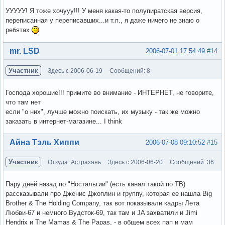
УУУУУ! Я тоже хочууу!!! У меня какая-то полупиратская версия,
переписанная у переписавших...и т.п., я даже ничего не знаю о
ребятах
Вне форума
mr. LSD
2006-07-01 17:54:49
#14
Участник
Здесь с 2006-06-19
Сообщений: 8
Господа хорошие!!! примите во внимание - ИНТЕРНЕТ, не говорите,
что там нет
если "о них", лучше можно поискать, их музыку - так же можно
заказать в интернет-магазине... I think
Вне форума
Айна Тэль Хиппи
2006-07-08 09:10:52
#15
Участник
Откуда: Астрахань
Здесь с 2006-06-20
Сообщений: 36
Пару дней назад по "Ностальгии" (есть канал такой по ТВ)
рассказывали про Дженис Джоплин и группу, которая ее нашла Big
Brother & The Holding Company, так вот показывали кадры Лета
Любви-67 и немного Вудсток-69, так там и JA захватили и Jimi
Hendrix и The Mamas & The Papas, - в общем всех пап и мам