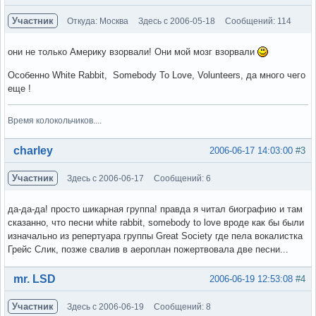
Участник
Откуда: Москва
Здесь с 2006-05-18
Сообщений: 114
они не только Америку взорвали! Они мой мозг взорвали
Особенно White Rabbit, Somebody To Love, Volunteers, да много чего
еще !
Время колокольчиков....
Вне форума
charley
2006-06-17 14:03:00
#3
Участник
Здесь с 2006-06-17
Сообщений: 6
да-да-да! просто шикарная группа! правда я читал биографию и там
сказанно, что песни white rabbit, somebody to love вроде как бы были
изначально из репертуара группы Great Society где пела вокалистка
Грейс Слик, позже свалив в аероплан пожертвовала две песни...
Вне форума
mr. LSD
2006-06-19 12:53:08
#4
Участник
Здесь с 2006-06-19
Сообщений: 8