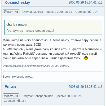
Вне форума
Kosmicheskiy
2006-06-29 15:54:41
#12
Участник
Откуда: Москва
Здесь с 2006-05-18
Сообщений: 114
charley пишет:
Гретфул дэт тожек клевая вещь!
Млин нигде не могу полностью DEADов найти, только пару песен, а
так охота послушать ВСЁ!
А Jefferson ов у меня даже пару клипов есть. С феста в Монтерее и
клип на White Rabbit!У вокалистки волшебный голос!И еще такой
фон с гипнотически переливающимися цветами! Уххх...
Отредактировано Kosmicheskiy (2006-06-29 15:59:57)
Время колокольчиков....
Вне форума
Енька
2006-06-29 18:25:42
#13
Участник
Откуда: Северодвинск
Здесь с 2006-05-25
Сообщений: 164