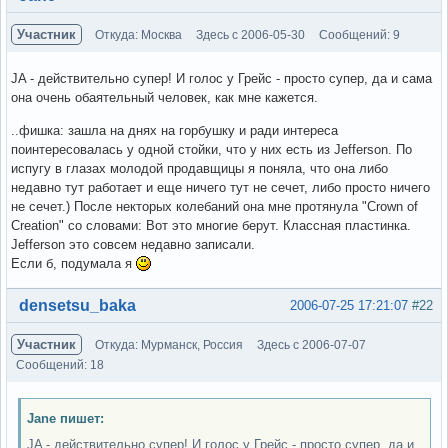
Участник
Откуда: Москва
Здесь с 2006-05-30
Сообщений: 9
JA - действительно супер! И голос у Грейс - просто супер, да и сама
она очень обаятельный человек, как мне кажется.
..фишка: зашла на днях на горбушку и ради интереса
поинтересовалась у одной стойки, что у них есть из Jefferson. По
испугу в глазах молодой продавщицы я поняла, что она либо
недавно тут работает и еще ничего тут не сечет, либо просто ничего
не сечет.) После некторых колебаний она мне протянула "Crown of
Creation" со словами: Вот это многие берут. Классная пластинка.
Jefferson это совсем недавно записали.
Если б, подумала я
Вне форума
densetsu_baka
2006-07-25 17:21:07
#22
Участник
Откуда: Мурманск, Россия
Здесь с 2006-07-07
Сообщений: 18
Jane пишет:
JA - действительно супер! И голос у Грейс - просто супер, да и