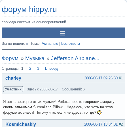
форум hippy.ru
свобода состоит из самоограничений
Вы не вошли.
Темы:
Активные
|
Без ответа
Форум
»
Музыка
»
Jefferson Airplane...
Страницы
1
2
3
Вперед
charley
2006-06-17 09:26:30
#1
Участник
Здесь с 2006-06-17
Сообщений: 6
Я вот в восторге от их музыки! Ребята просто взорвали америку
своим альбомом Surrealistic Pillow... Надеюсь, что хоть на этом
форуме их знают! Потому что, если не здесь, то где?
Вне форума
Kosmicheskiy
2006-06-17 13:34:01
#2