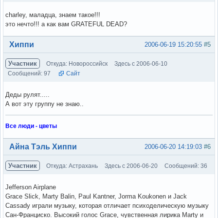
charley, маладца, знаем такое!!!
это нечто!!! а как вам GRATEFUL DEAD?
Вне форума
Хиппи
2006-06-19 15:20:55
#5
Участник
Откуда: Новороссийск
Здесь с 2006-06-10
Сообщений: 97
Сайт
Деды рулят.....
А вот эту группу не знаю..
Все люди - цветы
Вне форума
Айна Тэль Хиппи
2006-06-20 14:19:03
#6
Участник
Откуда: Астрахань
Здесь с 2006-06-20
Сообщений: 36
Jefferson Airplane
Grace Slick, Marty Balin, Paul Kantner, Jorma Koukonen и Jack
Cassady играли музыку, которая отличает психоделическую музыку
Сан-Франциско. Высокий голос Grace, чувственная лирика Marty и