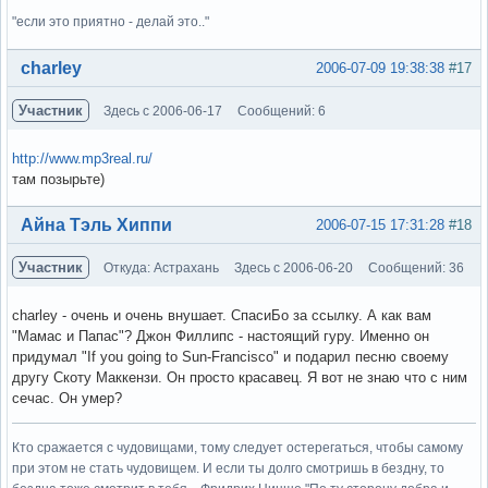
"если это приятно - делай это.."
Вне форума
charley
2006-07-09 19:38:38
#17
Участник
Здесь с 2006-06-17
Сообщений: 6
http://www.mp3real.ru/
там позырьте)
Вне форума
Айна Тэль Хиппи
2006-07-15 17:31:28
#18
Участник
Откуда: Астрахань
Здесь с 2006-06-20
Сообщений: 36
charley - очень и очень внушает. СпасиБо за ссылку. А как вам
"Мамас и Папас"? Джон Филлипс - настоящий гуру. Именно он
придумал "If you going to Sun-Francisco" и подарил песню своему
другу Скоту Маккензи. Он просто красавец. Я вот не знаю что с ним
сечас. Он умер?
Кто сражается с чудовищами, тому следует остерегаться, чтобы самому
при этом не стать чудовищем. И если ты долго смотришь в бездну, то