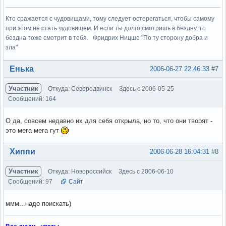
Кто сражается с чудовищами, тому следует остерегаться, чтобы самому
при этом не стать чудовищем. И если ты долго смотришь в бездну, то
бездна тоже смотрит в тебя. Фридрих Ницше "По ту сторону добра и
зла"
Вне форума
Енька
2006-06-27 22:46:33
#7
Участник
Откуда: Северодвинск
Здесь с 2006-05-25
Сообщений: 164
О да, совсем недавно их для себя открыла, но то, что они творят -
это мега мега гут
Вне форума
Хиппи
2006-06-28 16:04:31
#8
Участник
Откуда: Новороссийск
Здесь с 2006-06-10
Сообщений: 97
Сайт
ммм...надо поискать)