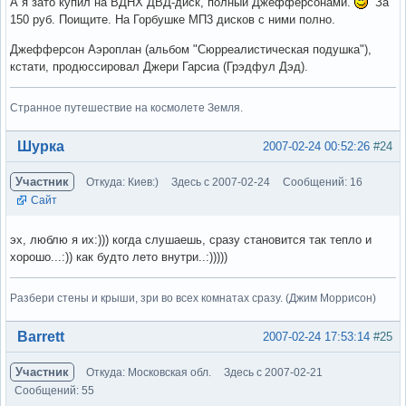
А я зато купил на ВДНХ ДВД-диск, полный Джефферсонами.
За
150 руб. Поищите. На Горбушке МП3 дисков с ними полно.
Джефферсон Аэроплан (альбом "Сюрреалистическая подушка"),
кстати, продюссировал Джери Гарсиа (Грэдфул Дэд).
Странное путешествие на космолете Земля.
Вне форума
Шурка
2007-02-24 00:52:26
#24
Участник
Откуда: Киев:)
Здесь с 2007-02-24
Сообщений: 16
Сайт
эх, люблю я их:))) когда слушаешь, сразу становится так тепло и
хорошо...:)) как будто лето внутри..:)))))
Разбери стены и крыши, зри во всех комнатах сразу. (Джим Моррисон)
Вне форума
Barrett
2007-02-24 17:53:14
#25
Участник
Откуда: Московская обл.
Здесь с 2007-02-21
Сообщений: 55