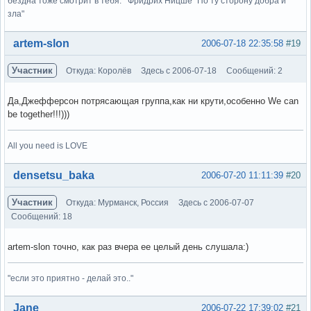
бездна тоже смотрит в тебя. Фридрих Ницше "По ту сторону добра и
зла"
Вне форума
artem-slon
2006-07-18 22:35:58
#19
Участник
Откуда: Королёв
Здесь с 2006-07-18
Сообщений: 2
Да,Джефферсон потрясающая группа,как ни крути,особенно We can
be together!!!)))
All you need is LOVE
Вне форума
densetsu_baka
2006-07-20 11:11:39
#20
Участник
Откуда: Мурманск, Россия
Здесь с 2006-07-07
Сообщений: 18
artem-slon точно, как раз вчера ее целый день слушала:)
"если это приятно - делай это.."
Вне форума
Jane
2006-07-22 17:39:02
#21