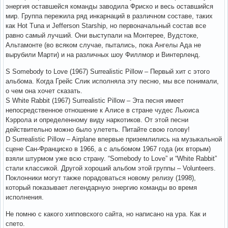
энергия оставшейся команды заводила Фриско и весь оставшийся
мир. Группа пережила ряд инкарнаций в различном составе, таких
как Hot Tuna и Jefferson Starship, но первоначальный состав все
равно самый лучший. Они выступали на Монтерее, Вудстоке,
Альтамонте (во всяком случае, пытались, пока Ангелы Ада не
вырубили Марти) и на различных шоу Филлмор и Винтерленд.
S Somebody to Love (1967) Surrealistic Pillow – Первый хит с этого
альбома. Когда Грейс Слик исполняла эту песню, мы все понимали,
о чем она хочет сказать.
S White Rabbit (1967) Surrealistic Pillow – Эта песня имеет
непосредственное отношение к Алисе в стране чудес Льюиса
Кэррола и определенному виду наркотиков. От этой песни
действительно можно было улететь. Питайте свою голову!
D Surrealistic Pillow – Airplane впервые приземлились на музыкальной
сцене Сан-Франциско в 1966, а с альбомом 1967 года (их вторым)
взяли штурмом уже всю страну. “Somebody to Love” и “White Rabbit”
стали классикой. Другой хороший альбом этой группы – Volunteers.
Поклонники могут также порадоваться новому релизу (1998),
который показывает легендарную энергию команды во время
исполнения.
Не помню с какого хипповского сайта, но написано на ура. Как и
спето.