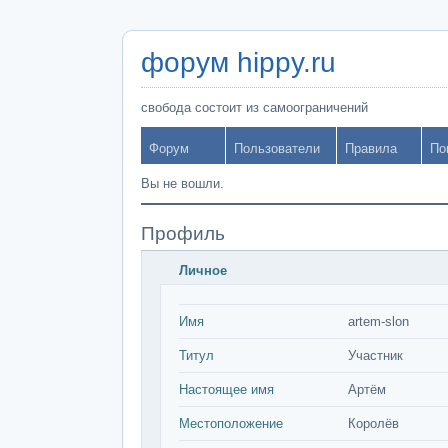
форум hippy.ru
свобода состоит из самоограничений
Форум
Пользователи
Правила
По
Вы не вошли.
Профиль
Личное
Имя
artem-slon
Титул
Участник
Настоящее имя
Артём
Местоположение
Королёв