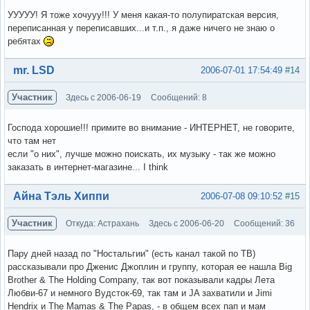
УУУУУ! Я тоже хочууу!!! У меня какая-то полупиратская версия,
переписанная у переписавших...и т.п., я даже ничего не знаю о
ребятах
Вне форума
mr. LSD
2006-07-01 17:54:49
#14
Участник
Здесь с 2006-06-19
Сообщений: 8
Господа хорошие!!! примите во внимание - ИНТЕРНЕТ, не говорите,
что там нет
если "о них", лучше можно поискать, их музыку - так же можно
заказать в интернет-магазине... I think
Вне форума
Айна Тэль Хиппи
2006-07-08 09:10:52
#15
Участник
Откуда: Астрахань
Здесь с 2006-06-20
Сообщений: 36
Пару дней назад по "Ностальгии" (есть канал такой по ТВ)
рассказывали про Дженис Джоплин и группу, которая ее нашла Big
Brother & The Holding Company, так вот показывали кадры Лета
Любви-67 и немного Вудсток-69, так там и JA захватили и Jimi
Hendrix и The Mamas & The Papas, - в общем всех пап и мам