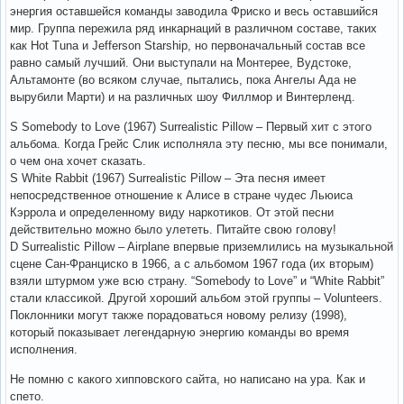
энергия оставшейся команды заводила Фриско и весь оставшийся
мир. Группа пережила ряд инкарнаций в различном составе, таких
как Hot Tuna и Jefferson Starship, но первоначальный состав все
равно самый лучший. Они выступали на Монтерее, Вудстоке,
Альтамонте (во всяком случае, пытались, пока Ангелы Ада не
вырубили Марти) и на различных шоу Филлмор и Винтерленд.
S Somebody to Love (1967) Surrealistic Pillow – Первый хит с этого
альбома. Когда Грейс Слик исполняла эту песню, мы все понимали,
о чем она хочет сказать.
S White Rabbit (1967) Surrealistic Pillow – Эта песня имеет
непосредственное отношение к Алисе в стране чудес Льюиса
Кэррола и определенному виду наркотиков. От этой песни
действительно можно было улететь. Питайте свою голову!
D Surrealistic Pillow – Airplane впервые приземлились на музыкальной
сцене Сан-Франциско в 1966, а с альбомом 1967 года (их вторым)
взяли штурмом уже всю страну. “Somebody to Love” и “White Rabbit”
стали классикой. Другой хороший альбом этой группы – Volunteers.
Поклонники могут также порадоваться новому релизу (1998),
который показывает легендарную энергию команды во время
исполнения.
Не помню с какого хипповского сайта, но написано на ура. Как и
спето.