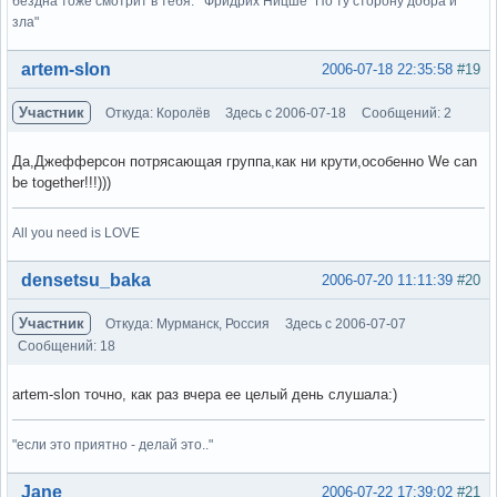
бездна тоже смотрит в тебя. Фридрих Ницше "По ту сторону добра и
зла"
Вне форума
artem-slon
2006-07-18 22:35:58
#19
Участник
Откуда: Королёв
Здесь с 2006-07-18
Сообщений: 2
Да,Джефферсон потрясающая группа,как ни крути,особенно We can
be together!!!)))
All you need is LOVE
Вне форума
densetsu_baka
2006-07-20 11:11:39
#20
Участник
Откуда: Мурманск, Россия
Здесь с 2006-07-07
Сообщений: 18
artem-slon точно, как раз вчера ее целый день слушала:)
"если это приятно - делай это.."
Вне форума
Jane
2006-07-22 17:39:02
#21