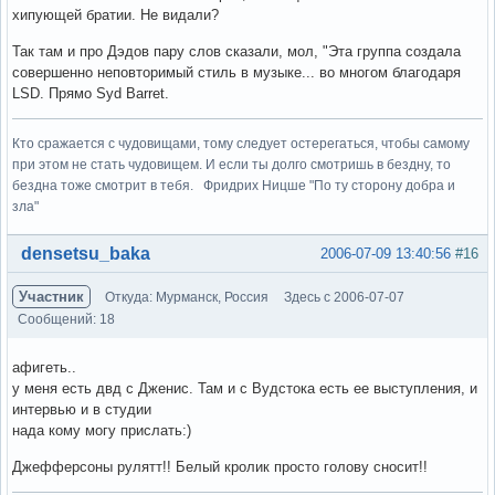
хипующей братии. Не видали?
Так там и про Дэдов пару слов сказали, мол, "Эта группа создала
совершенно неповторимый стиль в музыке... во многом благодаря
LSD. Прямо Syd Barret.
Кто сражается с чудовищами, тому следует остерегаться, чтобы самому
при этом не стать чудовищем. И если ты долго смотришь в бездну, то
бездна тоже смотрит в тебя. Фридрих Ницше "По ту сторону добра и
зла"
Вне форума
densetsu_baka
2006-07-09 13:40:56
#16
Участник
Откуда: Мурманск, Россия
Здесь с 2006-07-07
Сообщений: 18
афигеть..
у меня есть двд с Дженис. Там и с Вудстока есть ее выступления, и
интервью и в студии
нада кому могу прислать:)
Джефферсоны рулятт!! Белый кролик просто голову сносит!!