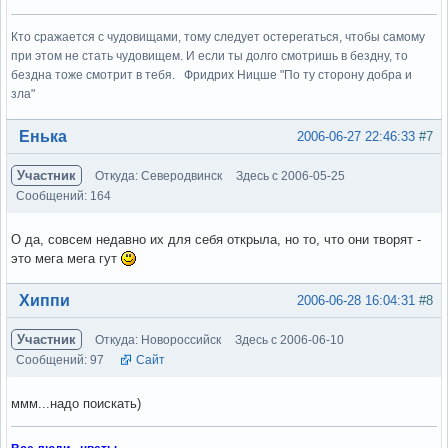
Кто сражается с чудовищами, тому следует остерегаться, чтобы самому
при этом не стать чудовищем. И если ты долго смотришь в бездну, то
бездна тоже смотрит в тебя. Фридрих Ницше "По ту сторону добра и
зла"
Вне форума
Енька
2006-06-27 22:46:33
#7
Участник
Откуда: Северодвинск
Здесь с 2006-05-25
Сообщений: 164
О да, совсем недавно их для себя открыла, но то, что они творят -
это мега мега гут
Вне форума
Хиппи
2006-06-28 16:04:31
#8
Участник
Откуда: Новороссийск
Здесь с 2006-06-10
Сообщений: 97
Сайт
ммм...надо поискать)