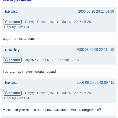
Все люди - цветы
Вне форума
Енька
2006-06-28 23:25:01
#9
Участник
Откуда: Северодвинск
Здесь с 2006-05-25
Сообщений: 164
ищи - не пожалеешь!!!
Вне форума
charley
2006-06-29 08:20:21
#10
Участник
Здесь с 2006-06-17
Сообщений: 6
Гретфул дэт тожек клевая вещь!
Вне форума
Енька
2006-06-29 09:42:09
#11
Участник
Откуда: Северодвинск
Здесь с 2006-05-25
Сообщений: 164
А вот это уже что-то не очень знакомое... можно подробнее?