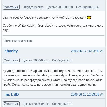
Участник
Откуда: Москва
Здесь с 2006-05-18
Сообщений: 114
они не только Америку взорвали! Они мой мозг взорвали
Особенно White Rabbit, Somebody To Love, Volunteers, да много чего
еще !
Время колокольчиков....
Вне форума
charley
2006-06-17 14:03:00
#3
Участник
Здесь с 2006-06-17
Сообщений: 6
да-да-да! просто шикарная группа! правда я читал биографию и там
сказанно, что песни white rabbit, somebody to love вроде как бы были
изначально из репертуара группы Great Society где пела вокалистка
Грейс Слик, позже свалив в аероплан пожертвовала две песни...
Вне форума
mr. LSD
2006-06-19 12:53:08
#4
Участник
Здесь с 2006-06-19
Сообщений: 8