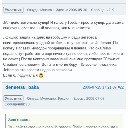
Участник
Откуда: Москва
Здесь с 2006-05-30
Сообщений: 9
JA - действительно супер! И голос у Грейс - просто супер, да и сама
она очень обаятельный человек, как мне кажется.
..фишка: зашла на днях на горбушку и ради интереса
поинтересовалась у одной стойки, что у них есть из Jefferson. По
испугу в глазах молодой продавщицы я поняла, что она либо
недавно тут работает и еще ничего тут не сечет, либо просто ничего
не сечет.) После некторых колебаний она мне протянула "Crown of
Creation" со словами: Вот это многие берут. Классная пластинка.
Jefferson это совсем недавно записали.
Если б, подумала я
Вне форума
densetsu_baka
2006-07-25 17:21:07
#22
Участник
Откуда: Мурманск, Россия
Здесь с 2006-07-07
Сообщений: 18
Jane пишет:
JA - действительно супер! И голос у Грейс - просто супер, да и