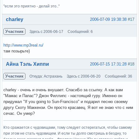
"если это приятно - делай это.."
Вне форума
charley
2006-07-09 19:38:38
#17
Участник
Здесь с 2006-06-17
Сообщений: 6
http://www.mp3real.ru/
там позырьте)
Вне форума
Айна Тэль Хиппи
2006-07-15 17:31:28
#18
Участник
Откуда: Астрахань
Здесь с 2006-06-20
Сообщений: 36
charley - очень и очень внушает. СпасиБо за ссылку. А как вам
"Мамас и Папас"? Джон Филлипс - настоящий гуру. Именно он
придумал "If you going to Sun-Francisco" и подарил песню своему
другу Скоту Маккензи. Он просто красавец. Я вот не знаю что с ним
сечас. Он умер?
Кто сражается с чудовищами, тому следует остерегаться, чтобы самому
при этом не стать чудовищем. И если ты долго смотришь в бездну, то