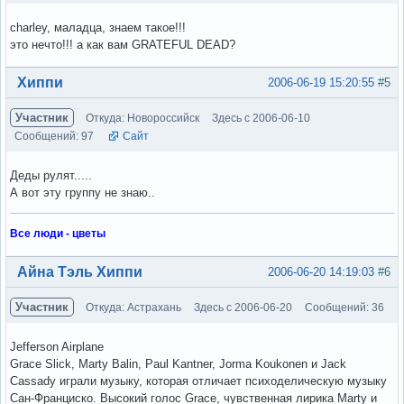
charley, маладца, знаем такое!!!
это нечто!!! а как вам GRATEFUL DEAD?
Вне форума
Хиппи
2006-06-19 15:20:55
#5
Участник
Откуда: Новороссийск
Здесь с 2006-06-10
Сообщений: 97
Сайт
Деды рулят.....
А вот эту группу не знаю..
Все люди - цветы
Вне форума
Айна Тэль Хиппи
2006-06-20 14:19:03
#6
Участник
Откуда: Астрахань
Здесь с 2006-06-20
Сообщений: 36
Jefferson Airplane
Grace Slick, Marty Balin, Paul Kantner, Jorma Koukonen и Jack
Cassady играли музыку, которая отличает психоделическую музыку
Сан-Франциско. Высокий голос Grace, чувственная лирика Marty и