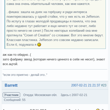
сама она очень обаятельный человек, как мне кажется.
..фишка: зашла на днях на горбушку и ради интереса
поинтересовалась у одной стойки, что у них есть из Jefferson.
По испугу в глазах молодой продавщицы я поняла, что она
либо недавно тут работает и еще ничего тут не сечет, либо
просто ничего не сечет.) После некторых колебаний она мне
протянула "Crown of Creation" со словами: Вот это многие берут.
Классная пластинка. Jefferson это совсем недавно записали.
Если б, подумала я
аж как-то обидно..(
зато фабрику звезд (которая ничего ценного в себе не несет), знают
все.ацтой.
"если это приятно - делай это.."
Вне форума
Barrett
2007-02-21 21:21:37
#23
Участник
Откуда: Московская обл.
Здесь с 2007-02-21
Сообщений: 55