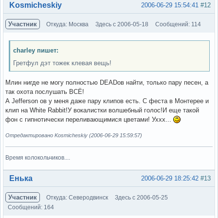
Вне форума
Kosmicheskiy
2006-06-29 15:54:41
#12
Участник
Откуда: Москва
Здесь с 2006-05-18
Сообщений: 114
charley пишет:
Гретфул дэт тожек клевая вещь!
Млин нигде не могу полностью DEADов найти, только пару песен, а
так охота послушать ВСЁ!
А Jefferson ов у меня даже пару клипов есть. С феста в Монтерее и
клип на White Rabbit!У вокалистки волшебный голос!И еще такой
фон с гипнотически переливающимися цветами! Уххх...
Отредактировано Kosmicheskiy (2006-06-29 15:59:57)
Время колокольчиков....
Вне форума
Енька
2006-06-29 18:25:42
#13
Участник
Откуда: Северодвинск
Здесь с 2006-05-25
Сообщений: 164