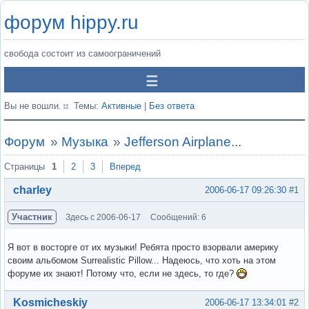
форум hippy.ru
свобода состоит из самоограничений
Вы не вошли.
Темы:
Активные
|
Без ответа
Форум
»
Музыка
»
Jefferson Airplane...
Страницы
1
2
3
Вперед
charley
2006-06-17 09:26:30
#1
Участник
Здесь с 2006-06-17
Сообщений: 6
Я вот в восторге от их музыки! Ребята просто взорвали америку
своим альбомом Surrealistic Pillow... Надеюсь, что хоть на этом
форуме их знают! Потому что, если не здесь, то где?
Вне форума
Kosmicheskiy
2006-06-17 13:34:01
#2