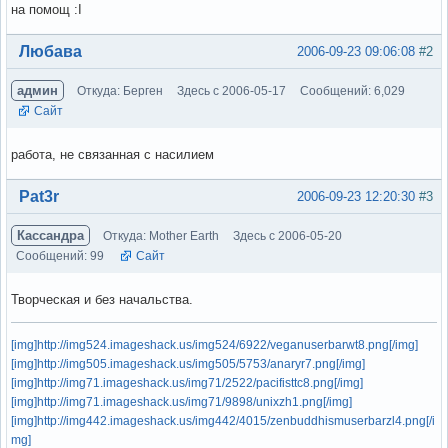
на помощ :I
Вне форума
Любава
2006-09-23 09:06:08
#2
админ
Откуда: Берген
Здесь с 2006-05-17
Сообщений: 6,029
Сайт
работа, не связанная с насилием
Вне форума
Pat3r
2006-09-23 12:20:30
#3
Кассандра
Откуда: Mother Earth
Здесь с 2006-05-20
Сообщений: 99
Сайт
Творческая и без начальства.
[img]http://img524.imageshack.us/img524/6922/veganuserbarwt8.png[/img]
[img]http://img505.imageshack.us/img505/5753/anaryr7.png[/img]
[img]http://img71.imageshack.us/img71/2522/pacifisttc8.png[/img]
[img]http://img71.imageshack.us/img71/9898/unixzh1.png[/img]
[img]http://img442.imageshack.us/img442/4015/zenbuddhismuserbarzl4.png[/i
mg]