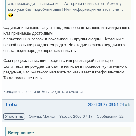
это происходит - написание... Алгоритм неизвестен. Может у
кого уже был подобный опыт! Или информация на этот счёт .
Садишся и пишешь. Спустя неделю перечитываешь и выкидываешь
или признаешь достойным
в собственных глазах и показываешь другим людям. Нетленки с
первой попытки рождаются редко. На стадии первого неудачного
опыта люди нередко перестают писать.
Сам процесс написания сходен с импровизацией на гитаре.
Если текст не рождается сам, а написан в процессе мучительного
раздумья, что бы такого написать то называется графоманством.
Тогда лучше не пиши.
Холодно на вершине. Боги сидят там смеются...
Вне форума
boba
2006-09-27 09:54:24
#15
Участник
Откуда: Москва
Здесь с 2006-07-17
Сообщений: 22
Ветер пишет: