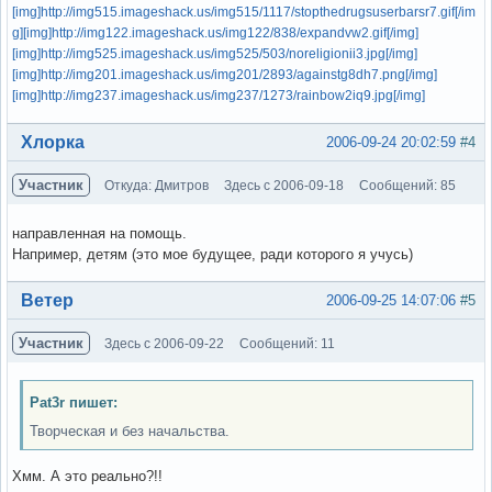
[img]http://img515.imageshack.us/img515/1117/stopthedrugsuserbarsr7.gif[/im
g]
[img]http://img122.imageshack.us/img122/838/expandvw2.gif[/img]
[img]http://img525.imageshack.us/img525/503/noreligionii3.jpg[/img]
[img]http://img201.imageshack.us/img201/2893/againstg8dh7.png[/img]
[img]http://img237.imageshack.us/img237/1273/rainbow2iq9.jpg[/img]
Вне форума
Хлорка
2006-09-24 20:02:59
#4
Участник
Откуда: Дмитров
Здесь с 2006-09-18
Сообщений: 85
направленная на помощь.
Например, детям (это мое будущее, ради которого я учусь)
Вне форума
Ветер
2006-09-25 14:07:06
#5
Участник
Здесь с 2006-09-22
Сообщений: 11
Pat3r пишет:
Творческая и без начальства.
Хмм. А это реально?!!