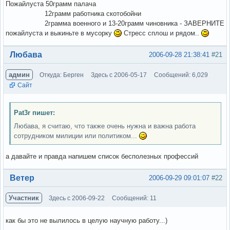
Пожайлуста 50грамм палача
12грамм работника скотобойни
2грамма военного и 13-20грамм чиновника - ЗАВЕРНИТЕ
пожайлуста и выкиньте в мусорку
Стресс сплош и рядом..
Вне форума
Любава
2006-09-28 21:38:41
#21
админ
Откуда: Берген
Здесь с 2006-05-17
Сообщений: 6,029
Сайт
Pat3r пишет:
Любава, я считаю, что также очень нужна и важна работа
сотрудником милиции или политиком...
а давайте и правда напишем список бесполезных профессий
Вне форума
Ветер
2006-09-29 09:01:07
#22
Участник
Здесь с 2006-09-22
Сообщений: 11
как бы это не вылилось в целую научную работу...)