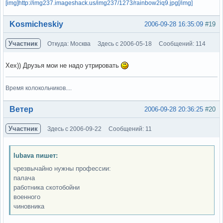
[img]http://img237.imageshack.us/img237/1273/rainbow2iq9.jpg[/img]
Вне форума
Kosmicheskiy
2006-09-28 16:35:09
#19
Участник
Откуда: Москва
Здесь с 2006-05-18
Сообщений: 114
Хех)) Друзья мои не надо утрировать
Время колокольчиков....
Вне форума
Ветер
2006-09-28 20:36:25
#20
Участник
Здесь с 2006-09-22
Сообщений: 11
lubava пишет:
чрезвычайно нужны профессии:
палача
работника скотобойни
военного
чиновника