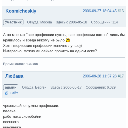
Вне форума
Kosmicheskiy
2006-09-27 18:04:45
#16
Участник
Откуда: Москва
Здесь с 2006-05-18
Сообщений: 114
А по мне так "все профессии нужны, все профессии важны" лишь бы
нравилось и вреда никому не было
Хотя творческие профессии конечно лучше))
Интересно, можно ли сейчас прожить на одном аске?
Время колокольчиков....
Вне форума
Любава
2006-09-28 11:57:28
#17
админ
Откуда: Берген
Здесь с 2006-05-17
Сообщений: 6,029
Сайт
чрезвычайно нужны профессии:
палача
работника скотобойни
военного
чиновника