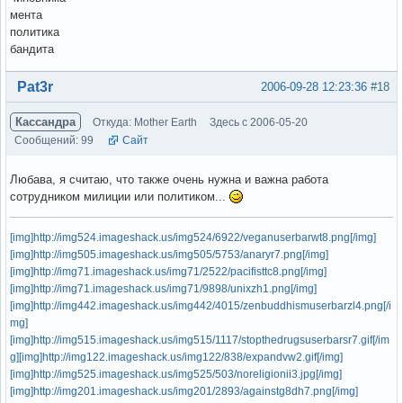
мента
политика
бандита
Вне форума
Pat3r
2006-09-28 12:23:36
#18
Кассандра
Откуда: Mother Earth
Здесь с 2006-05-20
Сообщений: 99
Сайт
Любава, я считаю, что также очень нужна и важна работа
сотрудником милиции или политиком...
[img]http://img524.imageshack.us/img524/6922/veganuserbarwt8.png[/img]
[img]http://img505.imageshack.us/img505/5753/anaryr7.png[/img]
[img]http://img71.imageshack.us/img71/2522/pacifisttc8.png[/img]
[img]http://img71.imageshack.us/img71/9898/unixzh1.png[/img]
[img]http://img442.imageshack.us/img442/4015/zenbuddhismuserbarzl4.png[/i
mg]
[img]http://img515.imageshack.us/img515/1117/stopthedrugsuserbarsr7.gif[/im
g]
[img]http://img122.imageshack.us/img122/838/expandvw2.gif[/img]
[img]http://img525.imageshack.us/img525/503/noreligionii3.jpg[/img]
[img]http://img201.imageshack.us/img201/2893/againstg8dh7.png[/img]