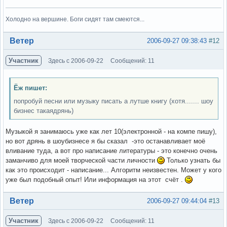
Холодно на вершине. Боги сидят там смеются...
Вне форума
Ветер
2006-09-27 09:38:43
#12
Участник
Здесь с 2006-09-22
Сообщений: 11
Ёж пишет:
попробуй песни или музыку писать а лутше книгу (хотя....... шоу
бизнес такаядрянь)
Музыкой я занимаюсь уже как лет 10(электронной - на компе пишу),
но вот дрянь в шоубизнесе я бы сказал -это останавливает моё
вливание туда, а вот про написание литературы - это конечно очень
заманчиво для моей творческой части личности
Только узнать бы
как это происходит - написание... Алгоритм неизвестен. Может у кого
уже был подобный опыт! Или информация на этот счёт .
Вне форума
Ветер
2006-09-27 09:44:04
#13
Участник
Здесь с 2006-09-22
Сообщений: 11