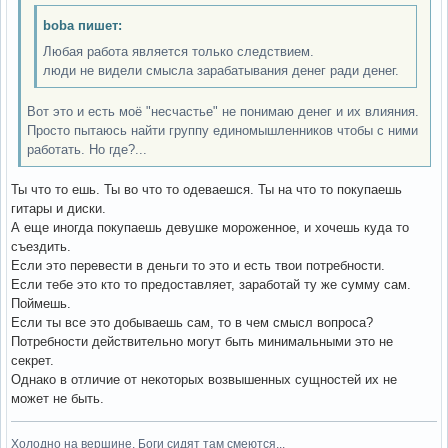
boba пишет:
Любая работа является только следствием.
люди не видели смысла зарабатывания денег ради денег.
Вот это и есть моё "несчастье" не понимаю денег и их влияния.
Просто пытаюсь найти группу единомышленников чтобы с ними
работать. Но где?...
Ты что то ешь. Ты во что то одеваешся. Ты на что то покупаешь
гитары и диски.
А еще иногда покупаешь девушке мороженное, и хочешь куда то
съездить.
Если это перевести в деньги то это и есть твои потребности.
Если тебе это кто то предоставляет, заработай ту же сумму сам.
Поймешь.
Если ты все это добываешь сам, то в чем смысл вопроса?
Потребности действительно могут быть минимальными это не
секрет.
Однако в отличие от некоторых возвышенных сущностей их не
может не быть.
Холодно на вершине. Боги сидят там смеются...