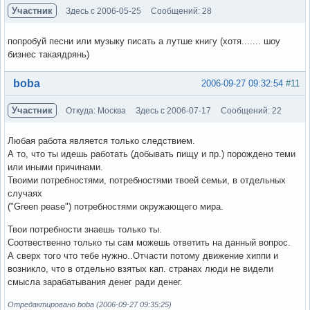
Участник
Здесь с 2006-05-25
Сообщений: 28
попробуй песни или музыку писать а лутше книгу (хотя....... шоу
бизнес такаядрянь)
Вне форума
boba
2006-09-27 09:32:54
#11
Участник
Откуда: Москва
Здесь с 2006-07-17
Сообщений: 22
Любая работа является только следствием.
А то, что ты идешь работать (добывать пищу и пр.) порождено теми
или иными причинами.
Твоими потребностями, потребностями твоей семьи, в отдельных
случаях
("Green pease") потребностями окружающего мира.
Твои потребности знаешь только ты.
Соотвественно только ты сам можешь ответить на данный вопрос.
А сверх того что тебе нужно..Отчасти потому движение хиппи и
возникло, что в отдельно взятых кап. странах люди не видели
смысла зарабатывания денег ради денег.
Отредактировано boba (2006-09-27 09:35:25)