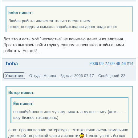
boba пишет:
Любая работа является только следствием.
люди не видели смысла зарабатывания денег ради денег.
Вот это и есть моё "несчастье" не понимаю денег и их влияния.
Просто пытаюсь найти группу единомышленников чтобы с ними
работать. Но где?...
Вне форума
boba
2006-09-27 09:48:46
#14
Участник
Откуда: Москва
Здесь с 2006-07-17
Сообщений: 22
Ветер пишет:
Ёж пишет:
попробуй песни или музыку писать а лутше книгу (хотя.......
шоу бизнес такаядрянь)
а вот про написание литературы - это конечно очень заманчиво
для моей творческой части личности
Только узнать бы как