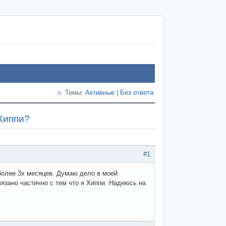
Темы:
Активные
|
Без ответа
Хиппи?
#1
 более 3х месяцев. Думаю дело в моей
вязано частично с тем что я Хиппи. Надеюсь на