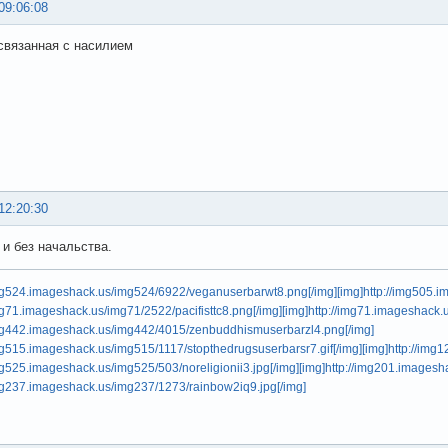
09:06:08
 связанная с насилием
12:20:30
 и без начальства.
img524.imageshack.us/img524/6922/veganuserbarwt8.png[/img]
[img]http://img505.
img71.imageshack.us/img71/2522/pacifisttc8.png[/img]
[img]http://img71.imageshack.
/img442.imageshack.us/img442/4015/zenbuddhismuserbarzl4.png[/img]
img515.imageshack.us/img515/1117/stopthedrugsuserbarsr7.gif[/img]
[img]http://img
img525.imageshack.us/img525/503/noreligionii3.jpg[/img]
[img]http://img201.images
img237.imageshack.us/img237/1273/rainbow2iq9.jpg[/img]