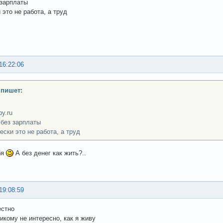
 зарплаты
 это не работа, а труд
16:22:06
 пишет:
py.ru
 без зарплаты
ески это не работа, а труд
бя
А без денег как жить?..
19:08:59
естно
никому не интересно, как я живу