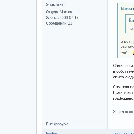
Участник
Ветер 
Откуда: Москва
Здесь с 2006-07-17
Ёж
Сообщений: 22
по
а вот 
как эт
счёт .
Садишся и
в собствен
опыта люд
Сам процес
Если текст
графоманст
Холодно на 
Вне форума