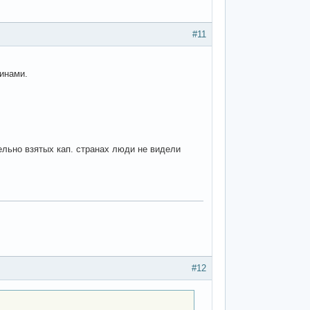
#11
чинами.
дельно взятых кап. странах люди не видели
#12