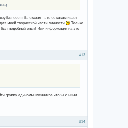
янь)
 шоубизнесе я бы сказал -это останавливает
о для моей творческой части личности
Только
же был подобный опыт! Или информация на этот
#13
айти группу единомышленников чтобы с ними
#14