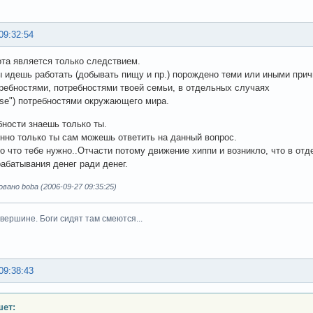
09:32:54
та является только следствием.
ты идешь работать (добывать пищу и пр.) порождено теми или иными при
ребностями, потребностями твоей семьи, в отдельных случаях
ase") потребностями окружающего мира.
бности знаешь только ты.
нно только ты сам можешь ответить на данный вопрос.
го что тебе нужно..Отчасти потому движение хиппи и возникло, что в от
абатывания денег ради денег.
ано boba (2006-09-27 09:35:25)
вершине. Боги сидят там смеются...
09:38:43
ет: