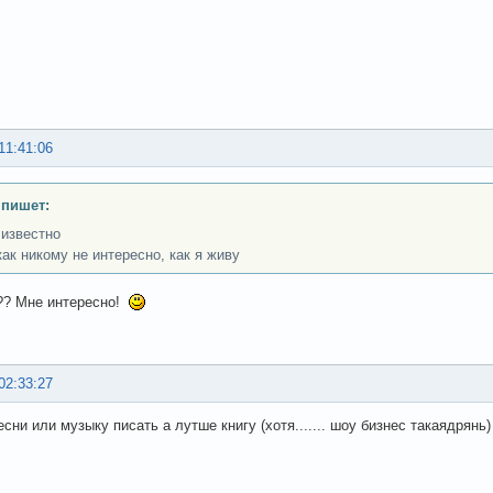
11:41:06
 пишет:
 известно
как никому не интересно, как я живу
?? Мне интересно!
02:33:27
сни или музыку писать а лутше книгу (хотя....... шоу бизнес такаядрянь)