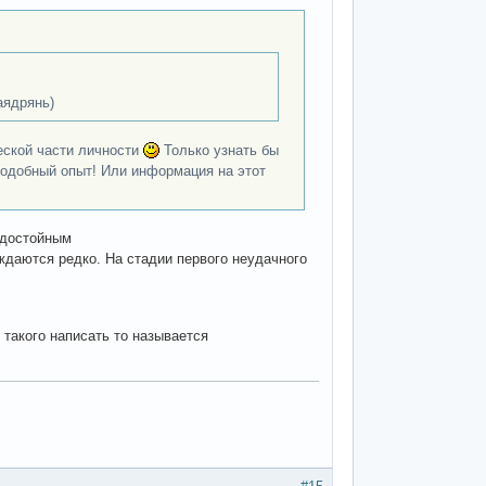
аядрянь)
ческой части личности
Только узнать бы
 подобный опыт! Или информация на этот
 достойным
ждаются редко. На стадии первого неудачного
 такого написать то называется