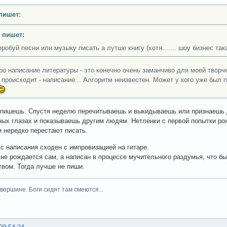
пишет:
 пишет:
пробуй песни или музыку писать а лутше книгу (хотя....... шоу бизнес так
про написание литературы - это конечно очень заманчиво для моей твор
о происходит - написание... Алгоритм неизвестен. Может у кого уже был
 пишешь. Спустя неделю перечитываешь и выкидываешь или признаешь
ных глазах и показываешь другим людям. Нетленки с первой попытки ро
и нередко перестают писать.
с написания сходен с импровизацией на гитаре.
 не рождается сам, а написан в процессе мучительного раздумья, что бы
вом. Тогда лучше не пиши.
вершине. Боги сидят там смеются...