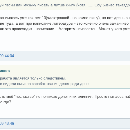
й песни или музыку писать а лутше книгу (хотя....... шоу бизнес такаядр
занимаюсь уже как лет 10(электронной - на компе пишу), но вот дрянь в
ие туда, а вот про написание литературы - это конечно очень заманчив
как это происходит - написание... Алгоритм неизвестен. Может у кого у
09:44:04
ишет:
работа является только следствием.
е видели смысла зарабатывания денег ради денег.
есть моё "несчастье" не понимаю денег и их влияния. Просто пытаюсь н
о где?...
09:48:46