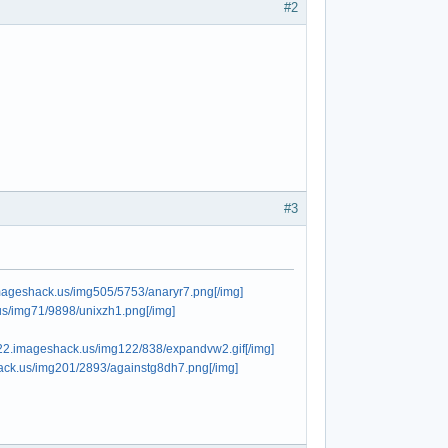
#2
#3
imageshack.us/img505/5753/anaryr7.png[/img]
us/img71/9898/unixzh1.png[/img]
122.imageshack.us/img122/838/expandvw2.gif[/img]
hack.us/img201/2893/againstg8dh7.png[/img]