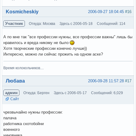
Вне форума
Kosmicheskiy
2006-09-27 18:04:45
#16
Участник
Откуда: Москва
Здесь с 2006-05-18
Сообщений: 114
А по мне так "все профессии нужны, все профессии важны" лишь бы
нравилось и вреда никому не было
Хотя творческие профессии конечно лучше))
Интересно, можно ли сейчас прожить на одном аске?
Время колокольчиков....
Вне форума
Любава
2006-09-28 11:57:28
#17
админ
Откуда: Берген
Здесь с 2006-05-17
Сообщений: 6,029
Сайт
чрезвычайно нужны профессии:
палача
работника скотобойни
военного
чиновника