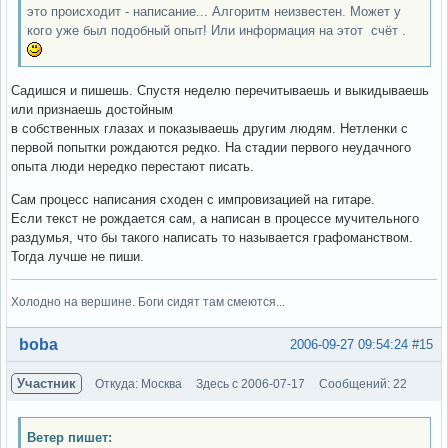
это происходит - написание... Алгоритм неизвестен. Может у
кого уже был подобный опыт! Или информация на этот счёт .
Садишся и пишешь. Спустя неделю перечитываешь и выкидываешь
или признаешь достойным
в собственных глазах и показываешь другим людям. Нетленки с
первой попытки рождаются редко. На стадии первого неудачного
опыта люди нередко перестают писать.
Сам процесс написания сходен с импровизацией на гитаре.
Если текст не рождается сам, а написан в процессе мучительного
раздумья, что бы такого написать то называется графоманством.
Тогда лучше не пиши.
Холодно на вершине. Боги сидят там смеются...
Вне форума
boba
2006-09-27 09:54:24
#15
Участник
Откуда: Москва
Здесь с 2006-07-17
Сообщений: 22
Ветер пишет: