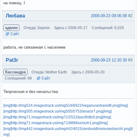
на помощ :I
Вне форума
Любава
2006-09-23 09:06:08
#2
админ
Откуда: Берген
Здесь с 2006-05-17
Сообщений: 6,029
Сайт
работа, не связанная с насилием
Вне форума
Pat3r
2006-09-23 12:20:30
#3
Кассандра
Откуда: Mother Earth
Здесь с 2006-05-20
Сообщений: 99
Сайт
Творческая и без начальства.
[img]http://img524.imageshack.us/img524/6922/veganuserbarwt8.png[/img]
[img]http://img505.imageshack.us/img505/5753/anaryr7.png[/img]
[img]http://img71.imageshack.us/img71/2522/pacifisttc8.png[/img]
[img]http://img71.imageshack.us/img71/9898/unixzh1.png[/img]
[img]http://img442.imageshack.us/img442/4015/zenbuddhismuserbarzl4.png[/i
mg]