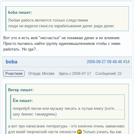
boba пишет:
Любая работа является только следствием.
люди не видели смысла зарабатывания денег ради денег.
Вот это и есть моё "несчастье" не понимаю денег и их влияния.
Просто пытаюсь найти группу единомышленников чтобы с ними
работать. Но где?...
Вне форума
boba
2006-09-27 09:48:46
#14
Участник
Откуда: Москва
Здесь с 2006-07-17
Сообщений: 22
Ветер пишет:
Ёж пишет:
попробуй песни или музыку писать а лутше книгу (хотя.......
шоу бизнес такаядрянь)
а вот про написание литературы - это конечно очень заманчиво
для моей творческой части личности
Только узнать бы как