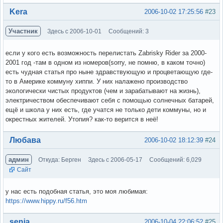
Вне форума
Kera
2006-10-02 17:25:56
#23
Участник
Здесь с 2006-10-01
Сообщений: 3
если у кого есть возможность перелистать Zabrisky Rider за 2000-
2001 год -там в одном из номеров(sorry, не помню, в каком точно)
есть чудная статья про ныне здравствующую и процветающую где-
то в Америке коммуну хиппи. У них налажено производство
экологически чистых продуктов (чем и зарабатывают на жизнь),
электричеством обеспечивают себя с помощью солнечных батарей,
ещё и школа у них есть, где учатся не только дети коммуны, но и
окрестных жителей. Утопия? как-то верится в неё!
Вне форума
Любава
2006-10-02 18:12:39
#24
админ
Откуда: Берген
Здесь с 2006-05-17
Сообщений: 6,029
Сайт
у нас есть подобная статья, это моя любимая:
https://www.hippy.ru/f56.htm
Вне форума
senia
2006-10-04 22:06:52
#25