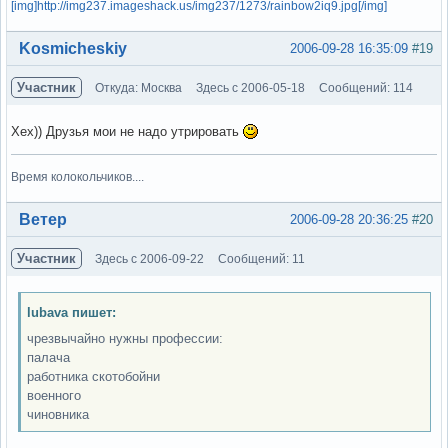
[img]http://img237.imageshack.us/img237/1273/rainbow2iq9.jpg[/img]
Вне форума
Kosmicheskiy
2006-09-28 16:35:09
#19
Участник
Откуда: Москва
Здесь с 2006-05-18
Сообщений: 114
Хех)) Друзья мои не надо утрировать
Время колокольчиков....
Вне форума
Ветер
2006-09-28 20:36:25
#20
Участник
Здесь с 2006-09-22
Сообщений: 11
lubava пишет:
чрезвычайно нужны профессии:
палача
работника скотобойни
военного
чиновника