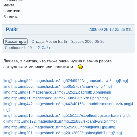
мента
политика
бандита
Вне форума
Pat3r
2006-09-28 12:23:36
#18
Кассандра
Откуда: Mother Earth
Здесь с 2006-05-20
Сообщений: 99
Сайт
Любава, я считаю, что также очень нужна и важна работа
сотрудником милиции или политиком...
[img]http://img524.imageshack.us/img524/6922/veganuserbarwt8.png[/img]
[img]http://img505.imageshack.us/img505/5753/anaryr7.png[/img]
[img]http://img71.imageshack.us/img71/2522/pacifisttc8.png[/img]
[img]http://img71.imageshack.us/img71/9898/unixzh1.png[/img]
[img]http://img442.imageshack.us/img442/4015/zenbuddhismuserbarzl4.png[/i
mg]
[img]http://img515.imageshack.us/img515/1117/stopthedrugsuserbarsr7.gif[/im
g]
[img]http://img122.imageshack.us/img122/838/expandvw2.gif[/img]
[img]http://img525.imageshack.us/img525/503/noreligionii3.jpg[/img]
[img]http://img201.imageshack.us/img201/2893/againstg8dh7.png[/img]