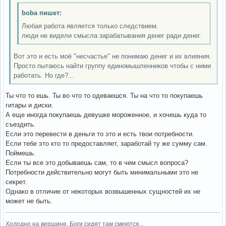
boba пишет:
Любая работа является только следствием.
люди не видели смысла зарабатывания денег ради денег.
Вот это и есть моё "несчастье" не понимаю денег и их влияния.
Просто пытаюсь найти группу единомышленников чтобы с ними
работать. Но где?...
Ты что то ешь. Ты во что то одеваешся. Ты на что то покупаешь
гитары и диски.
А еще иногда покупаешь девушке мороженное, и хочешь куда то
съездить.
Если это перевести в деньги то это и есть твои потребности.
Если тебе это кто то предоставляет, заработай ту же сумму сам.
Поймешь.
Если ты все это добываешь сам, то в чем смысл вопроса?
Потребности действительно могут быть минимальными это не
секрет.
Однако в отличие от некоторых возвышенных сущностей их не
может не быть.
Холодно на вершине. Боги сидят там смеются...