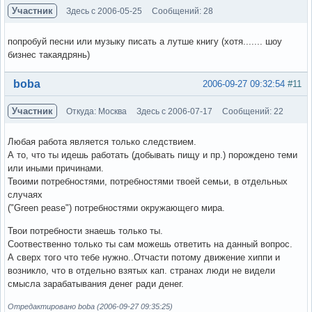
Участник
Здесь с 2006-05-25
Сообщений: 28
попробуй песни или музыку писать а лутше книгу (хотя....... шоу
бизнес такаядрянь)
Вне форума
boba
2006-09-27 09:32:54
#11
Участник
Откуда: Москва
Здесь с 2006-07-17
Сообщений: 22
Любая работа является только следствием.
А то, что ты идешь работать (добывать пищу и пр.) порождено теми
или иными причинами.
Твоими потребностями, потребностями твоей семьи, в отдельных
случаях
("Green pease") потребностями окружающего мира.
Твои потребности знаешь только ты.
Соотвественно только ты сам можешь ответить на данный вопрос.
А сверх того что тебе нужно..Отчасти потому движение хиппи и
возникло, что в отдельно взятых кап. странах люди не видели
смысла зарабатывания денег ради денег.
Отредактировано boba (2006-09-27 09:35:25)