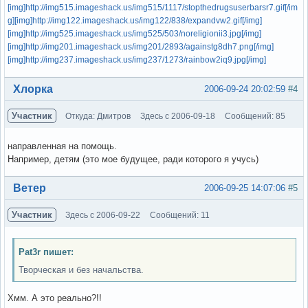
[img]http://img515.imageshack.us/img515/1117/stopthedrugsuserbarsr7.gif[/im
g]
[img]http://img122.imageshack.us/img122/838/expandvw2.gif[/img]
[img]http://img525.imageshack.us/img525/503/noreligionii3.jpg[/img]
[img]http://img201.imageshack.us/img201/2893/againstg8dh7.png[/img]
[img]http://img237.imageshack.us/img237/1273/rainbow2iq9.jpg[/img]
Вне форума
Хлорка
2006-09-24 20:02:59
#4
Участник
Откуда: Дмитров
Здесь с 2006-09-18
Сообщений: 85
направленная на помощь.
Например, детям (это мое будущее, ради которого я учусь)
Вне форума
Ветер
2006-09-25 14:07:06
#5
Участник
Здесь с 2006-09-22
Сообщений: 11
Pat3r пишет:
Творческая и без начальства.
Хмм. А это реально?!!