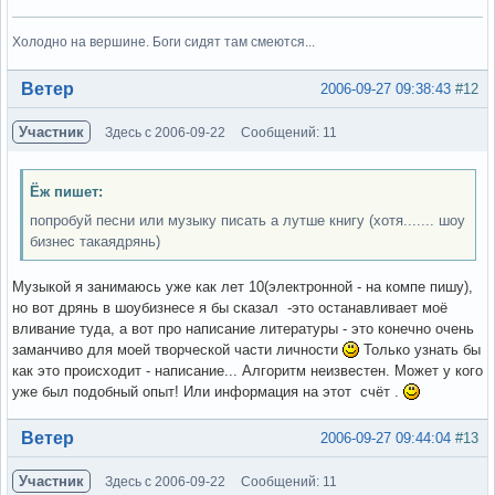
Холодно на вершине. Боги сидят там смеются...
Вне форума
Ветер
2006-09-27 09:38:43
#12
Участник
Здесь с 2006-09-22
Сообщений: 11
Ёж пишет:
попробуй песни или музыку писать а лутше книгу (хотя....... шоу
бизнес такаядрянь)
Музыкой я занимаюсь уже как лет 10(электронной - на компе пишу),
но вот дрянь в шоубизнесе я бы сказал -это останавливает моё
вливание туда, а вот про написание литературы - это конечно очень
заманчиво для моей творческой части личности
Только узнать бы
как это происходит - написание... Алгоритм неизвестен. Может у кого
уже был подобный опыт! Или информация на этот счёт .
Вне форума
Ветер
2006-09-27 09:44:04
#13
Участник
Здесь с 2006-09-22
Сообщений: 11