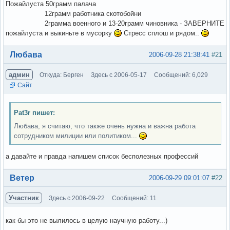
Пожайлуста 50грамм палача
12грамм работника скотобойни
2грамма военного и 13-20грамм чиновника - ЗАВЕРНИТЕ
пожайлуста и выкиньте в мусорку
Стресс сплош и рядом..
Вне форума
Любава
2006-09-28 21:38:41
#21
админ
Откуда: Берген
Здесь с 2006-05-17
Сообщений: 6,029
Сайт
Pat3r пишет:
Любава, я считаю, что также очень нужна и важна работа
сотрудником милиции или политиком...
а давайте и правда напишем список бесполезных профессий
Вне форума
Ветер
2006-09-29 09:01:07
#22
Участник
Здесь с 2006-09-22
Сообщений: 11
как бы это не вылилось в целую научную работу...)