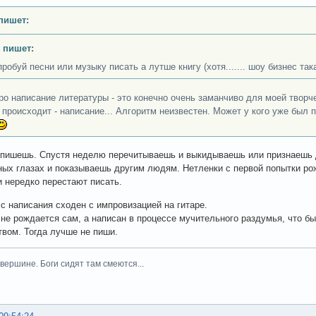
пишет:
 пишет:
пробуй песни или музыку писать а лутше книгу (хотя....... шоу бизнес так
про написание литературы - это конечно очень заманчиво для моей твор
о происходит - написание... Алгоритм неизвестен. Может у кого уже был
 пишешь. Спустя неделю перечитываешь и выкидываешь или признаешь
ных глазах и показываешь другим людям. Нетленки с первой попытки ро
и нередко перестают писать.
с написания сходен с импровизацией на гитаре.
 не рождается сам, а написан в процессе мучительного раздумья, что бы
вом. Тогда лучше не пиши.
вершине. Боги сидят там смеются...