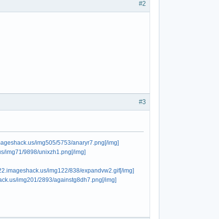
#2
#3
imageshack.us/img505/5753/anaryr7.png[/img]
us/img71/9898/unixzh1.png[/img]
122.imageshack.us/img122/838/expandvw2.gif[/img]
hack.us/img201/2893/againstg8dh7.png[/img]