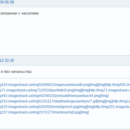
09:06:08
 связанная с насилием
12:20:30
 и без начальства.
img524.imageshack.us/img524/6922/veganuserbarwt8.png[/img]
[img]http://img505.
img71.imageshack.us/img71/2522/pacifisttc8.png[/img]
[img]http://img71.imageshack.
/img442.imageshack.us/img442/4015/zenbuddhismuserbarzl4.png[/img]
img515.imageshack.us/img515/1117/stopthedrugsuserbarsr7.gif[/img]
[img]http://img
img525.imageshack.us/img525/503/noreligionii3.jpg[/img]
[img]http://img201.images
img237.imageshack.us/img237/1273/rainbow2iq9.jpg[/img]