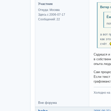
Участник
Ветер 
Откуда: Москва
Здесь с 2006-07-17
Ёж
Сообщений: 22
по
а вот 
как эт
счёт .
Садишся и
в собствен
опыта люд
Сам процес
Если текст
графоманст
Холодно на 
Вне форума