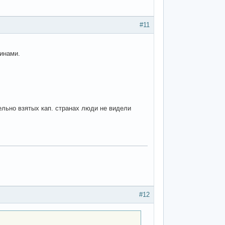
#11
чинами.
дельно взятых кап. странах люди не видели
#12