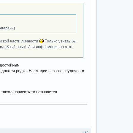
аядрянь)
ческой части личности
Только узнать бы
 подобный опыт! Или информация на этот
 достойным
ждаются редко. На стадии первого неудачного
 такого написать то называется