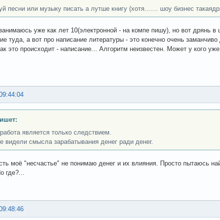
й песни или музыку писать а лутше книгу (хотя....... шоу бизнес такаядр
занимаюсь уже как лет 10(электронной - на компе пишу), но вот дрянь в
ие туда, а вот про написание литературы - это конечно очень заманчив
как это происходит - написание... Алгоритм неизвестен. Может у кого у
09:44:04
ишет:
работа является только следствием.
е видели смысла зарабатывания денег ради денег.
есть моё "несчастье" не понимаю денег и их влияния. Просто пытаюсь н
о где?...
09:48:46