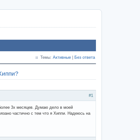
Темы:
Активные
|
Без ответа
Хиппи?
#1
 более 3х месяцев. Думаю дело в моей
вязано частично с тем что я Хиппи. Надеюсь на