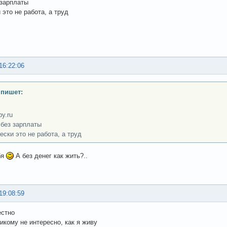
 зарплаты
 это не работа, а труд
16:22:06
 пишет:
py.ru
 без зарплаты
ески это не работа, а труд
бя
А без денег как жить?..
19:08:59
естно
никому не интересно, как я живу