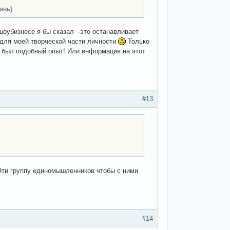
янь)
 шоубизнесе я бы сказал -это останавливает
о для моей творческой части личности
Только
же был подобный опыт! Или информация на этот
#13
айти группу единомышленников чтобы с ними
#14