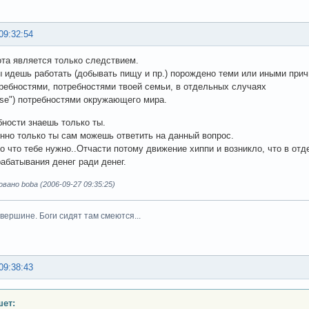
09:32:54
та является только следствием.
ты идешь работать (добывать пищу и пр.) порождено теми или иными при
ребностями, потребностями твоей семьи, в отдельных случаях
ase") потребностями окружающего мира.
бности знаешь только ты.
нно только ты сам можешь ответить на данный вопрос.
го что тебе нужно..Отчасти потому движение хиппи и возникло, что в от
абатывания денег ради денег.
ано boba (2006-09-27 09:35:25)
вершине. Боги сидят там смеются...
09:38:43
ет: