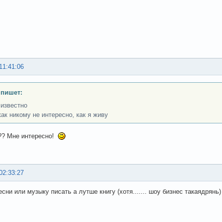
11:41:06
 пишет:
 известно
как никому не интересно, как я живу
?? Мне интересно!
02:33:27
сни или музыку писать а лутше книгу (хотя....... шоу бизнес такаядрянь)