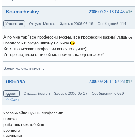
Вне форума
Kosmicheskiy
2006-09-27 18:04:45
#16
Участник
Откуда: Москва
Здесь с 2006-05-18
Сообщений: 114
А по мне так "все профессии нужны, все профессии важны" лишь бы
нравилось и вреда никому не было
Хотя творческие профессии конечно лучше))
Интересно, можно ли сейчас прожить на одном аске?
Время колокольчиков....
Вне форума
Любава
2006-09-28 11:57:28
#17
админ
Откуда: Берген
Здесь с 2006-05-17
Сообщений: 6,029
Сайт
чрезвычайно нужны профессии:
палача
работника скотобойни
военного
чиновника