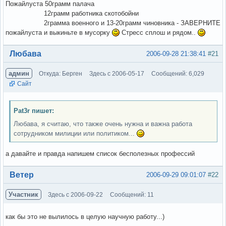
Пожайлуста 50грамм палача
12грамм работника скотобойни
2грамма военного и 13-20грамм чиновника - ЗАВЕРНИТЕ
пожайлуста и выкиньте в мусорку
Стресс сплош и рядом..
Вне форума
Любава
2006-09-28 21:38:41
#21
админ
Откуда: Берген
Здесь с 2006-05-17
Сообщений: 6,029
Сайт
Pat3r пишет:
Любава, я считаю, что также очень нужна и важна работа
сотрудником милиции или политиком...
а давайте и правда напишем список бесполезных профессий
Вне форума
Ветер
2006-09-29 09:01:07
#22
Участник
Здесь с 2006-09-22
Сообщений: 11
как бы это не вылилось в целую научную работу...)