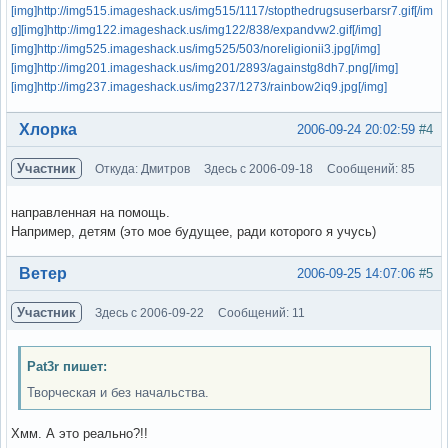
[img]http://img515.imageshack.us/img515/1117/stopthedrugsuserbarsr7.gif[/im
g]
[img]http://img122.imageshack.us/img122/838/expandvw2.gif[/img]
[img]http://img525.imageshack.us/img525/503/noreligionii3.jpg[/img]
[img]http://img201.imageshack.us/img201/2893/againstg8dh7.png[/img]
[img]http://img237.imageshack.us/img237/1273/rainbow2iq9.jpg[/img]
Вне форума
Хлорка
2006-09-24 20:02:59
#4
Участник
Откуда: Дмитров
Здесь с 2006-09-18
Сообщений: 85
направленная на помощь.
Например, детям (это мое будущее, ради которого я учусь)
Вне форума
Ветер
2006-09-25 14:07:06
#5
Участник
Здесь с 2006-09-22
Сообщений: 11
Pat3r пишет:
Творческая и без начальства.
Хмм. А это реально?!!