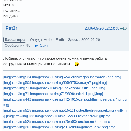
мента
политика
бандита
Вне форума
Pat3r
2006-09-28 12:23:36
#18
Кассандра
Откуда: Mother Earth
Здесь с 2006-05-20
Сообщений: 99
Сайт
Любава, я считаю, что также очень нужна и важна работа
сотрудником милиции или политиком...
[img]http://img524.imageshack.us/img524/6922/veganuserbarwt8.png[/img]
[img]http://img505.imageshack.us/img505/5753/anaryr7.png[/img]
[img]http://img71.imageshack.us/img71/2522/pacifisttc8.png[/img]
[img]http://img71.imageshack.us/img71/9898/unixzh1.png[/img]
[img]http://img442.imageshack.us/img442/4015/zenbuddhismuserbarzl4.png[/i
mg]
[img]http://img515.imageshack.us/img515/1117/stopthedrugsuserbarsr7.gif[/im
g]
[img]http://img122.imageshack.us/img122/838/expandvw2.gif[/img]
[img]http://img525.imageshack.us/img525/503/noreligionii3.jpg[/img]
[img]http://img201.imageshack.us/img201/2893/againstg8dh7.png[/img]