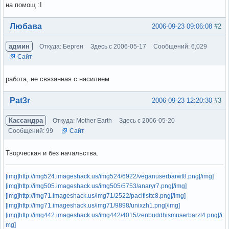
на помощ :I
Вне форума
Любава
2006-09-23 09:06:08
#2
админ
Откуда: Берген
Здесь с 2006-05-17
Сообщений: 6,029
Сайт
работа, не связанная с насилием
Вне форума
Pat3r
2006-09-23 12:20:30
#3
Кассандра
Откуда: Mother Earth
Здесь с 2006-05-20
Сообщений: 99
Сайт
Творческая и без начальства.
[img]http://img524.imageshack.us/img524/6922/veganuserbarwt8.png[/img]
[img]http://img505.imageshack.us/img505/5753/anaryr7.png[/img]
[img]http://img71.imageshack.us/img71/2522/pacifisttc8.png[/img]
[img]http://img71.imageshack.us/img71/9898/unixzh1.png[/img]
[img]http://img442.imageshack.us/img442/4015/zenbuddhismuserbarzl4.png[/i
mg]