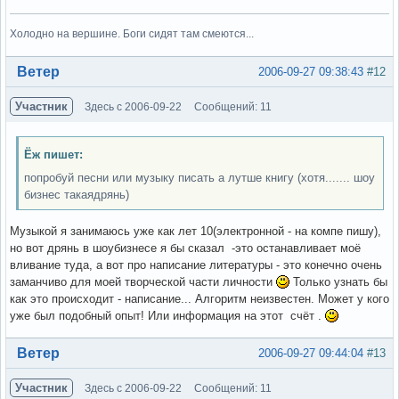
Холодно на вершине. Боги сидят там смеются...
Вне форума
Ветер
2006-09-27 09:38:43
#12
Участник
Здесь с 2006-09-22
Сообщений: 11
Ёж пишет:
попробуй песни или музыку писать а лутше книгу (хотя....... шоу
бизнес такаядрянь)
Музыкой я занимаюсь уже как лет 10(электронной - на компе пишу),
но вот дрянь в шоубизнесе я бы сказал -это останавливает моё
вливание туда, а вот про написание литературы - это конечно очень
заманчиво для моей творческой части личности
Только узнать бы
как это происходит - написание... Алгоритм неизвестен. Может у кого
уже был подобный опыт! Или информация на этот счёт .
Вне форума
Ветер
2006-09-27 09:44:04
#13
Участник
Здесь с 2006-09-22
Сообщений: 11