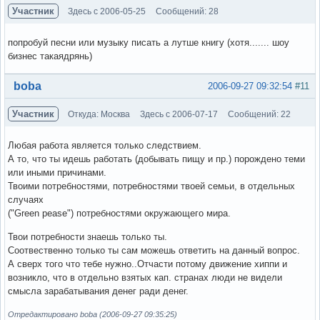
Участник
Здесь с 2006-05-25
Сообщений: 28
попробуй песни или музыку писать а лутше книгу (хотя....... шоу
бизнес такаядрянь)
Вне форума
boba
2006-09-27 09:32:54
#11
Участник
Откуда: Москва
Здесь с 2006-07-17
Сообщений: 22
Любая работа является только следствием.
А то, что ты идешь работать (добывать пищу и пр.) порождено теми
или иными причинами.
Твоими потребностями, потребностями твоей семьи, в отдельных
случаях
("Green pease") потребностями окружающего мира.
Твои потребности знаешь только ты.
Соотвественно только ты сам можешь ответить на данный вопрос.
А сверх того что тебе нужно..Отчасти потому движение хиппи и
возникло, что в отдельно взятых кап. странах люди не видели
смысла зарабатывания денег ради денег.
Отредактировано boba (2006-09-27 09:35:25)