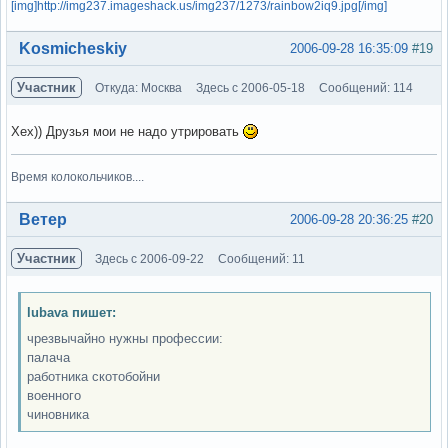
[img]http://img237.imageshack.us/img237/1273/rainbow2iq9.jpg[/img]
Вне форума
Kosmicheskiy
2006-09-28 16:35:09
#19
Участник
Откуда: Москва
Здесь с 2006-05-18
Сообщений: 114
Хех)) Друзья мои не надо утрировать
Время колокольчиков....
Вне форума
Ветер
2006-09-28 20:36:25
#20
Участник
Здесь с 2006-09-22
Сообщений: 11
lubava пишет:
чрезвычайно нужны профессии:
палача
работника скотобойни
военного
чиновника