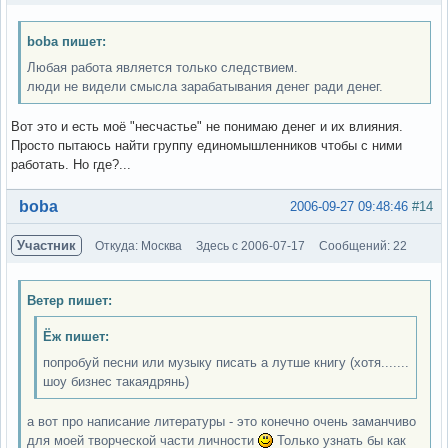
boba пишет:
Любая работа является только следствием.
люди не видели смысла зарабатывания денег ради денег.
Вот это и есть моё "несчастье" не понимаю денег и их влияния.
Просто пытаюсь найти группу единомышленников чтобы с ними
работать. Но где?...
Вне форума
boba
2006-09-27 09:48:46
#14
Участник
Откуда: Москва
Здесь с 2006-07-17
Сообщений: 22
Ветер пишет:
Ёж пишет:
попробуй песни или музыку писать а лутше книгу (хотя.......
шоу бизнес такаядрянь)
а вот про написание литературы - это конечно очень заманчиво
для моей творческой части личности
Только узнать бы как