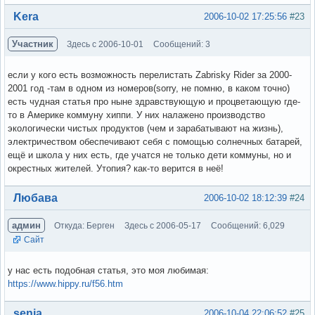
Вне форума
Kera
2006-10-02 17:25:56
#23
Участник
Здесь с 2006-10-01
Сообщений: 3
если у кого есть возможность перелистать Zabrisky Rider за 2000-
2001 год -там в одном из номеров(sorry, не помню, в каком точно)
есть чудная статья про ныне здравствующую и процветающую где-
то в Америке коммуну хиппи. У них налажено производство
экологически чистых продуктов (чем и зарабатывают на жизнь),
электричеством обеспечивают себя с помощью солнечных батарей,
ещё и школа у них есть, где учатся не только дети коммуны, но и
окрестных жителей. Утопия? как-то верится в неё!
Вне форума
Любава
2006-10-02 18:12:39
#24
админ
Откуда: Берген
Здесь с 2006-05-17
Сообщений: 6,029
Сайт
у нас есть подобная статья, это моя любимая:
https://www.hippy.ru/f56.htm
Вне форума
senia
2006-10-04 22:06:52
#25