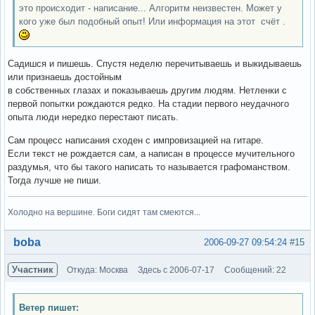
это происходит - написание... Алгоритм неизвестен. Может у
кого уже был подобный опыт! Или информация на этот счёт .
Садишся и пишешь. Спустя неделю перечитываешь и выкидываешь
или признаешь достойным
в собственных глазах и показываешь другим людям. Нетленки с
первой попытки рождаются редко. На стадии первого неудачного
опыта люди нередко перестают писать.
Сам процесс написания сходен с импровизацией на гитаре.
Если текст не рождается сам, а написан в процессе мучительного
раздумья, что бы такого написать то называется графоманством.
Тогда лучше не пиши.
Холодно на вершине. Боги сидят там смеются...
Вне форума
boba
2006-09-27 09:54:24
#15
Участник
Откуда: Москва
Здесь с 2006-07-17
Сообщений: 22
Ветер пишет: