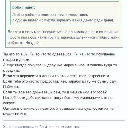
boba пишет:
Любая работа является только следствием.
люди не видели смысла зарабатывания денег ради денег.
Вот это и есть моё "несчастье" не понимаю денег и их влияния.
Просто пытаюсь найти группу единомышленников чтобы с ними
работать. Но где?...
Ты что то ешь. Ты во что то одеваешся. Ты на что то покупаешь
гитары и диски.
А еще иногда покупаешь девушке мороженное, и хочешь куда то
съездить.
Если это перевести в деньги то это и есть твои потребности.
Если тебе это кто то предоставляет, заработай ту же сумму сам.
Поймешь.
Если ты все это добываешь сам, то в чем смысл вопроса?
Потребности действительно могут быть минимальными это не
секрет.
Однако в отличие от некоторых возвышенных сущностей их не
может не быть.
Холодно на вершине. Боги сидят там смеются...