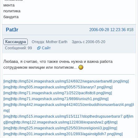
мента
политика
бандита
Вне форума
Pat3r
2006-09-28 12:23:36
#18
Кассандра
Откуда: Mother Earth
Здесь с 2006-05-20
Сообщений: 99
Сайт
Любава, я считаю, что также очень нужна и важна работа
сотрудником милиции или политиком...
[img]http://img524.imageshack.us/img524/6922/veganuserbarwt8.png[/img]
[img]http://img505.imageshack.us/img505/5753/anaryr7.png[/img]
[img]http://img71.imageshack.us/img71/2522/pacifisttc8.png[/img]
[img]http://img71.imageshack.us/img71/9898/unixzh1.png[/img]
[img]http://img442.imageshack.us/img442/4015/zenbuddhismuserbarzl4.png[/i
mg]
[img]http://img515.imageshack.us/img515/1117/stopthedrugsuserbarsr7.gif[/im
g]
[img]http://img122.imageshack.us/img122/838/expandvw2.gif[/img]
[img]http://img525.imageshack.us/img525/503/noreligionii3.jpg[/img]
[img]http://img201.imageshack.us/img201/2893/againstg8dh7.png[/img]