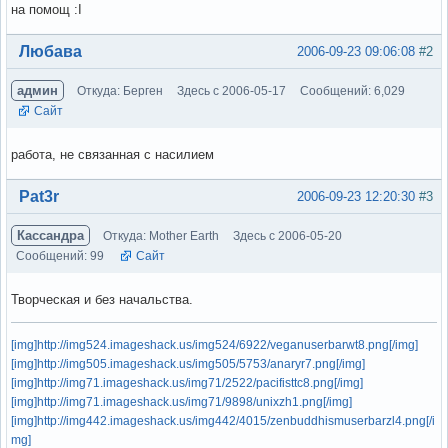
на помощ :I
Вне форума
Любава
2006-09-23 09:06:08
#2
админ
Откуда: Берген
Здесь с 2006-05-17
Сообщений: 6,029
Сайт
работа, не связанная с насилием
Вне форума
Pat3r
2006-09-23 12:20:30
#3
Кассандра
Откуда: Mother Earth
Здесь с 2006-05-20
Сообщений: 99
Сайт
Творческая и без начальства.
[img]http://img524.imageshack.us/img524/6922/veganuserbarwt8.png[/img]
[img]http://img505.imageshack.us/img505/5753/anaryr7.png[/img]
[img]http://img71.imageshack.us/img71/2522/pacifisttc8.png[/img]
[img]http://img71.imageshack.us/img71/9898/unixzh1.png[/img]
[img]http://img442.imageshack.us/img442/4015/zenbuddhismuserbarzl4.png[/i
mg]