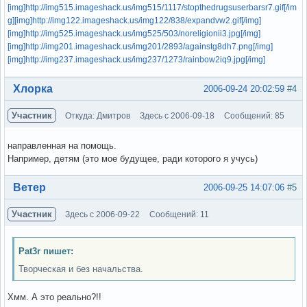
[img]http://img515.imageshack.us/img515/1117/stopthedrugsuserbarsr7.gif[/im
g]
[img]http://img122.imageshack.us/img122/838/expandvw2.gif[/img]
[img]http://img525.imageshack.us/img525/503/noreligionii3.jpg[/img]
[img]http://img201.imageshack.us/img201/2893/againstg8dh7.png[/img]
[img]http://img237.imageshack.us/img237/1273/rainbow2iq9.jpg[/img]
Вне форума
Хлорка
2006-09-24 20:02:59
#4
Участник
Откуда: Дмитров
Здесь с 2006-09-18
Сообщений: 85
направленная на помощь.
Например, детям (это мое будущее, ради которого я учусь)
Вне форума
Ветер
2006-09-25 14:07:06
#5
Участник
Здесь с 2006-09-22
Сообщений: 11
Pat3r пишет:
Творческая и без начальства.
Хмм. А это реально?!!