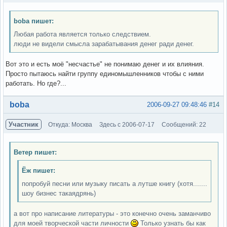
boba пишет:
Любая работа является только следствием.
люди не видели смысла зарабатывания денег ради денег.
Вот это и есть моё "несчастье" не понимаю денег и их влияния.
Просто пытаюсь найти группу единомышленников чтобы с ними
работать. Но где?...
Вне форума
boba
2006-09-27 09:48:46
#14
Участник
Откуда: Москва
Здесь с 2006-07-17
Сообщений: 22
Ветер пишет:
Ёж пишет:
попробуй песни или музыку писать а лутше книгу (хотя.......
шоу бизнес такаядрянь)
а вот про написание литературы - это конечно очень заманчиво
для моей творческой части личности
Только узнать бы как