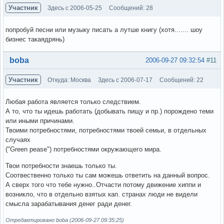
Участник
Здесь с 2006-05-25
Сообщений: 28
попробуй песни или музыку писать а лутше книгу (хотя....... шоу
бизнес такаядрянь)
Вне форума
boba
2006-09-27 09:32:54
#11
Участник
Откуда: Москва
Здесь с 2006-07-17
Сообщений: 22
Любая работа является только следствием.
А то, что ты идешь работать (добывать пищу и пр.) порождено теми
или иными причинами.
Твоими потребностями, потребностями твоей семьи, в отдельных
случаях
("Green pease") потребностями окружающего мира.
Твои потребности знаешь только ты.
Соотвественно только ты сам можешь ответить на данный вопрос.
А сверх того что тебе нужно..Отчасти потому движение хиппи и
возникло, что в отдельно взятых кап. странах люди не видели
смысла зарабатывания денег ради денег.
Отредактировано boba (2006-09-27 09:35:25)