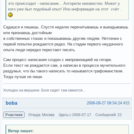
это происходит - написание... Алгоритм неизвестен. Может у
кого уже был подобный опыт! Или информация на этот счёт .
Садишся и пишешь. Спустя неделю перечитываешь и выкидываешь
или признаешь достойным
в собственных глазах и показываешь другим людям. Нетленки с
первой попытки рождаются редко. На стадии первого неудачного
опыта люди нередко перестают писать.
Сам процесс написания сходен с импровизацией на гитаре.
Если текст не рождается сам, а написан в процессе мучительного
раздумья, что бы такого написать то называется графоманством.
Тогда лучше не пиши.
Холодно на вершине. Боги сидят там смеются...
Вне форума
boba
2006-09-27 09:54:24
#15
Участник
Откуда: Москва
Здесь с 2006-07-17
Сообщений: 22
Ветер пишет: