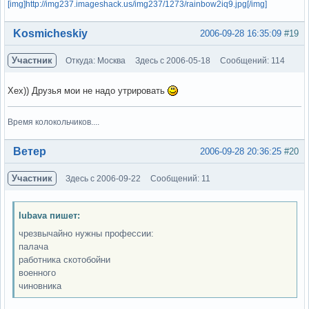
[img]http://img237.imageshack.us/img237/1273/rainbow2iq9.jpg[/img]
Вне форума
Kosmicheskiy
2006-09-28 16:35:09
#19
Участник
Откуда: Москва
Здесь с 2006-05-18
Сообщений: 114
Хех)) Друзья мои не надо утрировать
Время колокольчиков....
Вне форума
Ветер
2006-09-28 20:36:25
#20
Участник
Здесь с 2006-09-22
Сообщений: 11
lubava пишет:
чрезвычайно нужны профессии:
палача
работника скотобойни
военного
чиновника