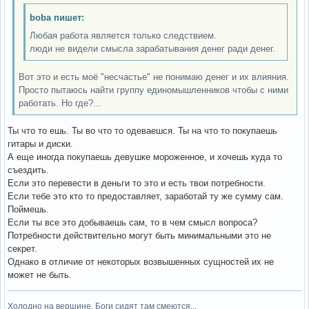
boba пишет:
Любая работа является только следствием.
люди не видели смысла зарабатывания денег ради денег.
Вот это и есть моё "несчастье" не понимаю денег и их влияния.
Просто пытаюсь найти группу единомышленников чтобы с ними
работать. Но где?...
Ты что то ешь. Ты во что то одеваешся. Ты на что то покупаешь
гитары и диски.
А еще иногда покупаешь девушке мороженное, и хочешь куда то
съездить.
Если это перевести в деньги то это и есть твои потребности.
Если тебе это кто то предоставляет, заработай ту же сумму сам.
Поймешь.
Если ты все это добываешь сам, то в чем смысл вопроса?
Потребности действительно могут быть минимальными это не
секрет.
Однако в отличие от некоторых возвышенных сущностей их не
может не быть.
Холодно на вершине. Боги сидят там смеются...