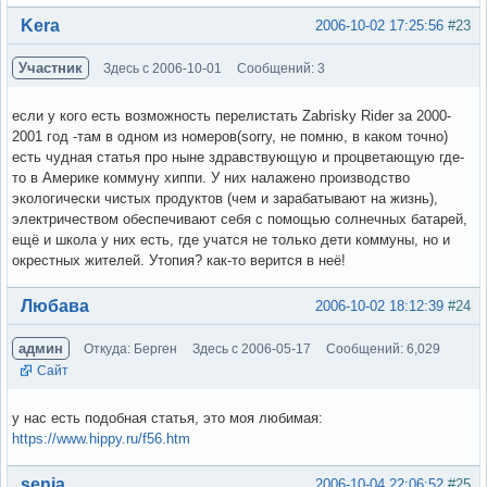
Вне форума
Kera
2006-10-02 17:25:56
#23
Участник
Здесь с 2006-10-01
Сообщений: 3
если у кого есть возможность перелистать Zabrisky Rider за 2000-
2001 год -там в одном из номеров(sorry, не помню, в каком точно)
есть чудная статья про ныне здравствующую и процветающую где-
то в Америке коммуну хиппи. У них налажено производство
экологически чистых продуктов (чем и зарабатывают на жизнь),
электричеством обеспечивают себя с помощью солнечных батарей,
ещё и школа у них есть, где учатся не только дети коммуны, но и
окрестных жителей. Утопия? как-то верится в неё!
Вне форума
Любава
2006-10-02 18:12:39
#24
админ
Откуда: Берген
Здесь с 2006-05-17
Сообщений: 6,029
Сайт
у нас есть подобная статья, это моя любимая:
https://www.hippy.ru/f56.htm
Вне форума
senia
2006-10-04 22:06:52
#25