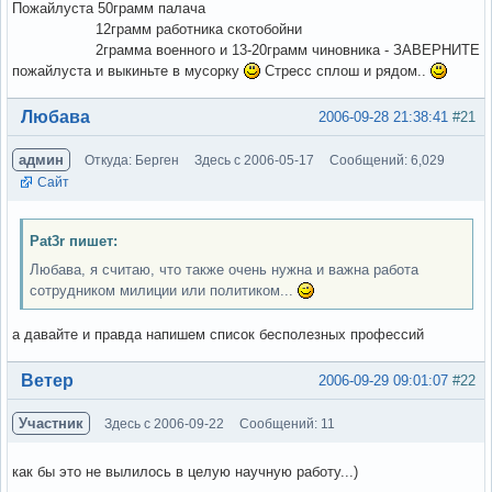
Пожайлуста 50грамм палача
12грамм работника скотобойни
2грамма военного и 13-20грамм чиновника - ЗАВЕРНИТЕ
пожайлуста и выкиньте в мусорку
Стресс сплош и рядом..
Вне форума
Любава
2006-09-28 21:38:41
#21
админ
Откуда: Берген
Здесь с 2006-05-17
Сообщений: 6,029
Сайт
Pat3r пишет:
Любава, я считаю, что также очень нужна и важна работа
сотрудником милиции или политиком...
а давайте и правда напишем список бесполезных профессий
Вне форума
Ветер
2006-09-29 09:01:07
#22
Участник
Здесь с 2006-09-22
Сообщений: 11
как бы это не вылилось в целую научную работу...)