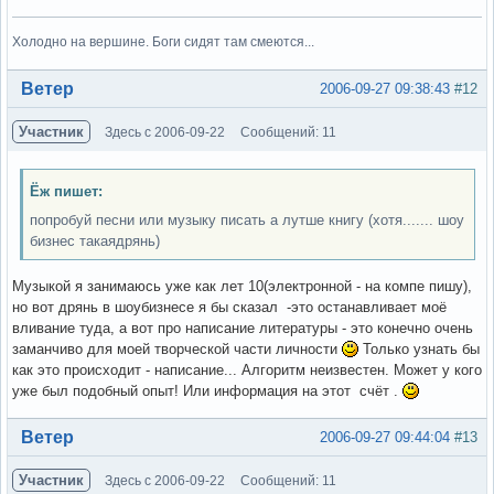
Холодно на вершине. Боги сидят там смеются...
Вне форума
Ветер
2006-09-27 09:38:43
#12
Участник
Здесь с 2006-09-22
Сообщений: 11
Ёж пишет:
попробуй песни или музыку писать а лутше книгу (хотя....... шоу
бизнес такаядрянь)
Музыкой я занимаюсь уже как лет 10(электронной - на компе пишу),
но вот дрянь в шоубизнесе я бы сказал -это останавливает моё
вливание туда, а вот про написание литературы - это конечно очень
заманчиво для моей творческой части личности
Только узнать бы
как это происходит - написание... Алгоритм неизвестен. Может у кого
уже был подобный опыт! Или информация на этот счёт .
Вне форума
Ветер
2006-09-27 09:44:04
#13
Участник
Здесь с 2006-09-22
Сообщений: 11