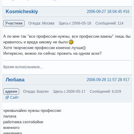
Вне форума
Kosmicheskiy
2006-09-27 18:04:45
#16
Участник
Откуда: Москва
Здесь с 2006-05-18
Сообщений: 114
А по мне так "все профессии нужны, все профессии важны" лишь бы
нравилось и вреда никому не было
Хотя творческие профессии конечно лучше))
Интересно, можно ли сейчас прожить на одном аске?
Время колокольчиков....
Вне форума
Любава
2006-09-28 11:57:28
#17
админ
Откуда: Берген
Здесь с 2006-05-17
Сообщений: 6,029
Сайт
чрезвычайно нужны профессии:
палача
работника скотобойни
военного
чиновника