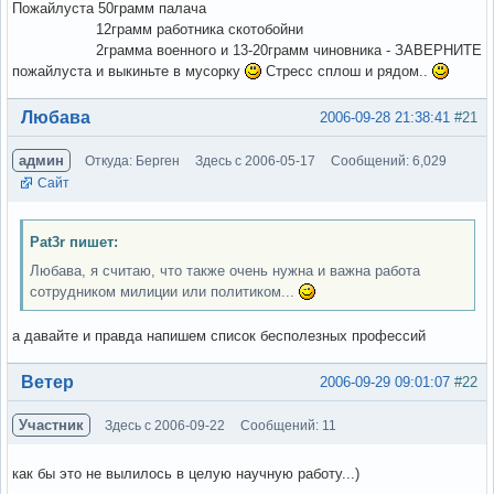
Пожайлуста 50грамм палача
12грамм работника скотобойни
2грамма военного и 13-20грамм чиновника - ЗАВЕРНИТЕ
пожайлуста и выкиньте в мусорку
Стресс сплош и рядом..
Вне форума
Любава
2006-09-28 21:38:41
#21
админ
Откуда: Берген
Здесь с 2006-05-17
Сообщений: 6,029
Сайт
Pat3r пишет:
Любава, я считаю, что также очень нужна и важна работа
сотрудником милиции или политиком...
а давайте и правда напишем список бесполезных профессий
Вне форума
Ветер
2006-09-29 09:01:07
#22
Участник
Здесь с 2006-09-22
Сообщений: 11
как бы это не вылилось в целую научную работу...)