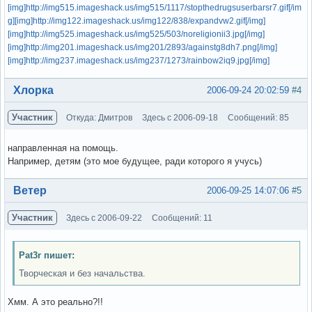
[img]http://img515.imageshack.us/img515/1117/stopthedrugsuserbarsr7.gif[/im
g]
[img]http://img122.imageshack.us/img122/838/expandvw2.gif[/img]
[img]http://img525.imageshack.us/img525/503/noreligionii3.jpg[/img]
[img]http://img201.imageshack.us/img201/2893/againstg8dh7.png[/img]
[img]http://img237.imageshack.us/img237/1273/rainbow2iq9.jpg[/img]
Вне форума
Хлорка
2006-09-24 20:02:59
#4
Участник
Откуда: Дмитров
Здесь с 2006-09-18
Сообщений: 85
направленная на помощь.
Например, детям (это мое будущее, ради которого я учусь)
Вне форума
Ветер
2006-09-25 14:07:06
#5
Участник
Здесь с 2006-09-22
Сообщений: 11
Pat3r пишет:
Творческая и без начальства.
Хмм. А это реально?!!