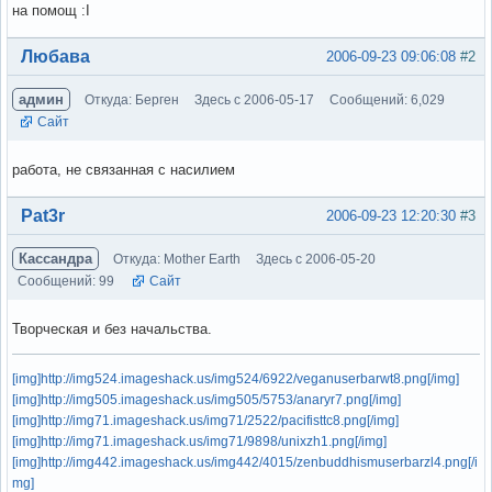
на помощ :I
Вне форума
Любава
2006-09-23 09:06:08
#2
админ
Откуда: Берген
Здесь с 2006-05-17
Сообщений: 6,029
Сайт
работа, не связанная с насилием
Вне форума
Pat3r
2006-09-23 12:20:30
#3
Кассандра
Откуда: Mother Earth
Здесь с 2006-05-20
Сообщений: 99
Сайт
Творческая и без начальства.
[img]http://img524.imageshack.us/img524/6922/veganuserbarwt8.png[/img]
[img]http://img505.imageshack.us/img505/5753/anaryr7.png[/img]
[img]http://img71.imageshack.us/img71/2522/pacifisttc8.png[/img]
[img]http://img71.imageshack.us/img71/9898/unixzh1.png[/img]
[img]http://img442.imageshack.us/img442/4015/zenbuddhismuserbarzl4.png[/i
mg]