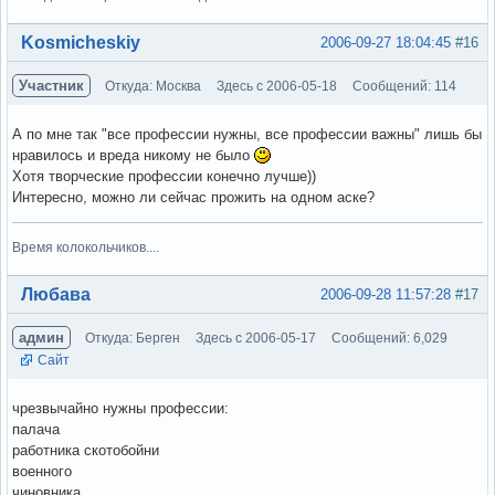
Вне форума
Kosmicheskiy
2006-09-27 18:04:45
#16
Участник
Откуда: Москва
Здесь с 2006-05-18
Сообщений: 114
А по мне так "все профессии нужны, все профессии важны" лишь бы
нравилось и вреда никому не было
Хотя творческие профессии конечно лучше))
Интересно, можно ли сейчас прожить на одном аске?
Время колокольчиков....
Вне форума
Любава
2006-09-28 11:57:28
#17
админ
Откуда: Берген
Здесь с 2006-05-17
Сообщений: 6,029
Сайт
чрезвычайно нужны профессии:
палача
работника скотобойни
военного
чиновника