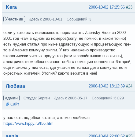
Вне форума
Kera
2006-10-02 17:25:56
#23
Участник
Здесь с 2006-10-01
Сообщений: 3
если у кого есть возможность перелистать Zabrisky Rider за 2000-
2001 год -там в одном из номеров(sorry, не помню, в каком точно)
есть чудная статья про ныне здравствующую и процветающую где-
то в Америке коммуну хиппи. У них налажено производство
экологически чистых продуктов (чем и зарабатывают на жизнь),
электричеством обеспечивают себя с помощью солнечных батарей,
ещё и школа у них есть, где учатся не только дети коммуны, но и
окрестных жителей. Утопия? как-то верится в неё!
Вне форума
Любава
2006-10-02 18:12:39
#24
админ
Откуда: Берген
Здесь с 2006-05-17
Сообщений: 6,029
Сайт
у нас есть подобная статья, это моя любимая:
https://www.hippy.ru/f56.htm
Вне форума
senia
2006-10-04 22:06:52
#25