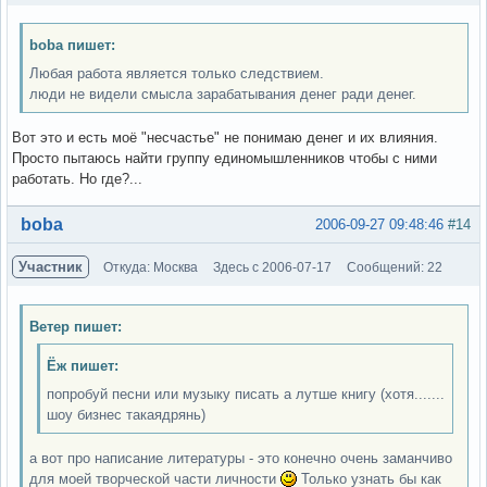
boba пишет:
Любая работа является только следствием.
люди не видели смысла зарабатывания денег ради денег.
Вот это и есть моё "несчастье" не понимаю денег и их влияния.
Просто пытаюсь найти группу единомышленников чтобы с ними
работать. Но где?...
Вне форума
boba
2006-09-27 09:48:46
#14
Участник
Откуда: Москва
Здесь с 2006-07-17
Сообщений: 22
Ветер пишет:
Ёж пишет:
попробуй песни или музыку писать а лутше книгу (хотя.......
шоу бизнес такаядрянь)
а вот про написание литературы - это конечно очень заманчиво
для моей творческой части личности
Только узнать бы как