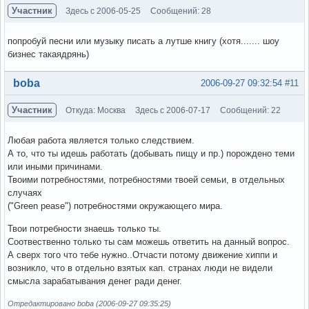
Участник
Здесь с 2006-05-25
Сообщений: 28
попробуй песни или музыку писать а лутше книгу (хотя....... шоу
бизнес такаядрянь)
Вне форума
boba
2006-09-27 09:32:54
#11
Участник
Откуда: Москва
Здесь с 2006-07-17
Сообщений: 22
Любая работа является только следствием.
А то, что ты идешь работать (добывать пищу и пр.) порождено теми
или иными причинами.
Твоими потребностями, потребностями твоей семьи, в отдельных
случаях
("Green pease") потребностями окружающего мира.
Твои потребности знаешь только ты.
Соотвественно только ты сам можешь ответить на данный вопрос.
А сверх того что тебе нужно..Отчасти потому движение хиппи и
возникло, что в отдельно взятых кап. странах люди не видели
смысла зарабатывания денег ради денег.
Отредактировано boba (2006-09-27 09:35:25)