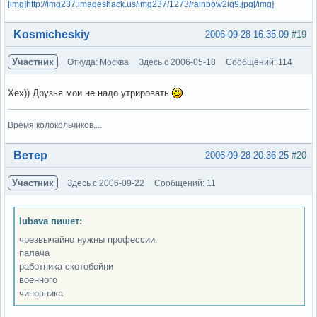
[img]http://img237.imageshack.us/img237/1273/rainbow2iq9.jpg[/img]
Вне форума
Kosmicheskiy
2006-09-28 16:35:09
#19
Участник
Откуда: Москва
Здесь с 2006-05-18
Сообщений: 114
Хех)) Друзья мои не надо утрировать
Время колокольчиков....
Вне форума
Ветер
2006-09-28 20:36:25
#20
Участник
Здесь с 2006-09-22
Сообщений: 11
lubava пишет:
чрезвычайно нужны профессии:
палача
работника скотобойни
военного
чиновника