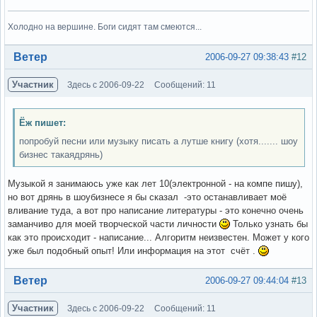
Холодно на вершине. Боги сидят там смеются...
Вне форума
Ветер
2006-09-27 09:38:43
#12
Участник
Здесь с 2006-09-22
Сообщений: 11
Ёж пишет:
попробуй песни или музыку писать а лутше книгу (хотя....... шоу
бизнес такаядрянь)
Музыкой я занимаюсь уже как лет 10(электронной - на компе пишу),
но вот дрянь в шоубизнесе я бы сказал -это останавливает моё
вливание туда, а вот про написание литературы - это конечно очень
заманчиво для моей творческой части личности
Только узнать бы
как это происходит - написание... Алгоритм неизвестен. Может у кого
уже был подобный опыт! Или информация на этот счёт .
Вне форума
Ветер
2006-09-27 09:44:04
#13
Участник
Здесь с 2006-09-22
Сообщений: 11