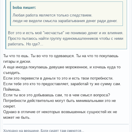
boba пишет:
Любая работа является только следствием.
люди не видели смысла зарабатывания денег ради денег.
Вот это и есть моё "несчастье" не понимаю денег и их влияния.
Просто пытаюсь найти группу единомышленников чтобы с ними
работать. Но где?...
Ты что то ешь. Ты во что то одеваешся. Ты на что то покупаешь
гитары и диски.
А еще иногда покупаешь девушке мороженное, и хочешь куда то
съездить.
Если это перевести в деньги то это и есть твои потребности.
Если тебе это кто то предоставляет, заработай ту же сумму сам.
Поймешь.
Если ты все это добываешь сам, то в чем смысл вопроса?
Потребности действительно могут быть минимальными это не
секрет.
Однако в отличие от некоторых возвышенных сущностей их не
может не быть.
Холодно на вершине. Боги сидят там смеются...