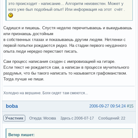
это происходит - написание... Алгоритм неизвестен. Может у
кого уже был подобный опыт! Или информация на этот счёт .
Садишся и пишешь. Спустя неделю перечитываешь и выкидываешь
или признаешь достойным
в собственных глазах и показываешь другим людям. Нетленки с
первой попытки рождаются редко. На стадии первого неудачного
опыта люди нередко перестают писать.
Сам процесс написания сходен с импровизацией на гитаре.
Если текст не рождается сам, а написан в процессе мучительного
раздумья, что бы такого написать то называется графоманством.
Тогда лучше не пиши.
Холодно на вершине. Боги сидят там смеются...
Вне форума
boba
2006-09-27 09:54:24
#15
Участник
Откуда: Москва
Здесь с 2006-07-17
Сообщений: 22
Ветер пишет: