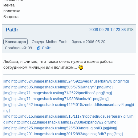
мента
политика
бандита
Вне форума
Pat3r
2006-09-28 12:23:36
#18
Кассандра
Откуда: Mother Earth
Здесь с 2006-05-20
Сообщений: 99
Сайт
Любава, я считаю, что также очень нужна и важна работа
сотрудником милиции или политиком...
[img]http://img524.imageshack.us/img524/6922/veganuserbarwt8.png[/img]
[img]http://img505.imageshack.us/img505/5753/anaryr7.png[/img]
[img]http://img71.imageshack.us/img71/2522/pacifisttc8.png[/img]
[img]http://img71.imageshack.us/img71/9898/unixzh1.png[/img]
[img]http://img442.imageshack.us/img442/4015/zenbuddhismuserbarzl4.png[/i
mg]
[img]http://img515.imageshack.us/img515/1117/stopthedrugsuserbarsr7.gif[/im
g]
[img]http://img122.imageshack.us/img122/838/expandvw2.gif[/img]
[img]http://img525.imageshack.us/img525/503/noreligionii3.jpg[/img]
[img]http://img201.imageshack.us/img201/2893/againstg8dh7.png[/img]