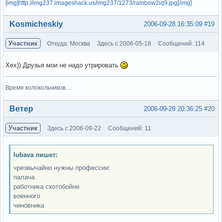
[img]http://img237.imageshack.us/img237/1273/rainbow2iq9.jpg[/img]
Вне форума
Kosmicheskiy
2006-09-28 16:35:09
#19
Участник
Откуда: Москва
Здесь с 2006-05-18
Сообщений: 114
Хех)) Друзья мои не надо утрировать
Время колокольчиков....
Вне форума
Ветер
2006-09-28 20:36:25
#20
Участник
Здесь с 2006-09-22
Сообщений: 11
lubava пишет:
чрезвычайно нужны профессии:
палача
работника скотобойни
военного
чиновника