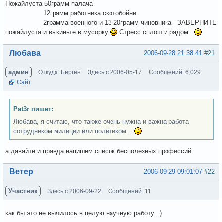
Пожайлуста 50грамм палача
12грамм работника скотобойни
2грамма военного и 13-20грамм чиновника - ЗАВЕРНИТЕ
пожайлуста и выкиньте в мусорку
Стресс сплош и рядом..
Вне форума
Любава
2006-09-28 21:38:41
#21
админ
Откуда: Берген
Здесь с 2006-05-17
Сообщений: 6,029
Сайт
Pat3r пишет:
Любава, я считаю, что также очень нужна и важна работа
сотрудником милиции или политиком...
а давайте и правда напишем список бесполезных профессий
Вне форума
Ветер
2006-09-29 09:01:07
#22
Участник
Здесь с 2006-09-22
Сообщений: 11
как бы это не вылилось в целую научную работу...)