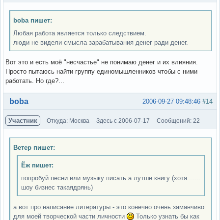
boba пишет:
Любая работа является только следствием.
люди не видели смысла зарабатывания денег ради денег.
Вот это и есть моё "несчастье" не понимаю денег и их влияния.
Просто пытаюсь найти группу единомышленников чтобы с ними
работать. Но где?...
Вне форума
boba
2006-09-27 09:48:46
#14
Участник
Откуда: Москва
Здесь с 2006-07-17
Сообщений: 22
Ветер пишет:
Ёж пишет:
попробуй песни или музыку писать а лутше книгу (хотя.......
шоу бизнес такаядрянь)
а вот про написание литературы - это конечно очень заманчиво
для моей творческой части личности
Только узнать бы как