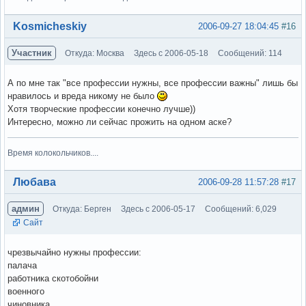
Вне форума
Kosmicheskiy
2006-09-27 18:04:45
#16
Участник
Откуда: Москва
Здесь с 2006-05-18
Сообщений: 114
А по мне так "все профессии нужны, все профессии важны" лишь бы
нравилось и вреда никому не было
Хотя творческие профессии конечно лучше))
Интересно, можно ли сейчас прожить на одном аске?
Время колокольчиков....
Вне форума
Любава
2006-09-28 11:57:28
#17
админ
Откуда: Берген
Здесь с 2006-05-17
Сообщений: 6,029
Сайт
чрезвычайно нужны профессии:
палача
работника скотобойни
военного
чиновника