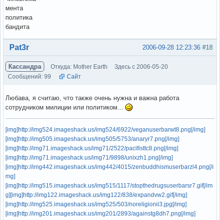
мента
политика
бандита
Вне форума
Pat3r
2006-09-28 12:23:36
#18
Кассандра
Откуда: Mother Earth
Здесь с 2006-05-20
Сообщений: 99
Сайт
Любава, я считаю, что также очень нужна и важна работа
сотрудником милиции или политиком...
[img]http://img524.imageshack.us/img524/6922/veganuserbarwt8.png[/img]
[img]http://img505.imageshack.us/img505/5753/anaryr7.png[/img]
[img]http://img71.imageshack.us/img71/2522/pacifisttc8.png[/img]
[img]http://img71.imageshack.us/img71/9898/unixzh1.png[/img]
[img]http://img442.imageshack.us/img442/4015/zenbuddhismuserbarzl4.png[/i
mg]
[img]http://img515.imageshack.us/img515/1117/stopthedrugsuserbarsr7.gif[/im
g]
[img]http://img122.imageshack.us/img122/838/expandvw2.gif[/img]
[img]http://img525.imageshack.us/img525/503/noreligionii3.jpg[/img]
[img]http://img201.imageshack.us/img201/2893/againstg8dh7.png[/img]