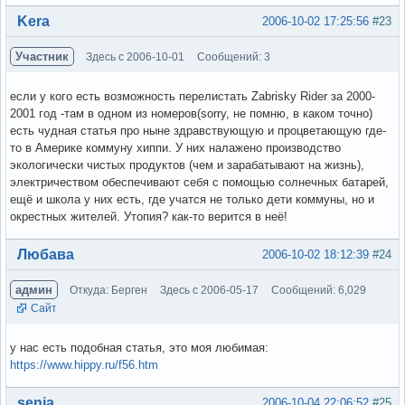
Вне форума
Kera
2006-10-02 17:25:56
#23
Участник
Здесь с 2006-10-01
Сообщений: 3
если у кого есть возможность перелистать Zabrisky Rider за 2000-
2001 год -там в одном из номеров(sorry, не помню, в каком точно)
есть чудная статья про ныне здравствующую и процветающую где-
то в Америке коммуну хиппи. У них налажено производство
экологически чистых продуктов (чем и зарабатывают на жизнь),
электричеством обеспечивают себя с помощью солнечных батарей,
ещё и школа у них есть, где учатся не только дети коммуны, но и
окрестных жителей. Утопия? как-то верится в неё!
Вне форума
Любава
2006-10-02 18:12:39
#24
админ
Откуда: Берген
Здесь с 2006-05-17
Сообщений: 6,029
Сайт
у нас есть подобная статья, это моя любимая:
https://www.hippy.ru/f56.htm
Вне форума
senia
2006-10-04 22:06:52
#25