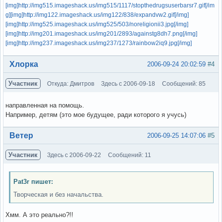
[img]http://img515.imageshack.us/img515/1117/stopthedrugsuserbarsr7.gif[/im
g]
[img]http://img122.imageshack.us/img122/838/expandvw2.gif[/img]
[img]http://img525.imageshack.us/img525/503/noreligionii3.jpg[/img]
[img]http://img201.imageshack.us/img201/2893/againstg8dh7.png[/img]
[img]http://img237.imageshack.us/img237/1273/rainbow2iq9.jpg[/img]
Вне форума
Хлорка
2006-09-24 20:02:59
#4
Участник
Откуда: Дмитров
Здесь с 2006-09-18
Сообщений: 85
направленная на помощь.
Например, детям (это мое будущее, ради которого я учусь)
Вне форума
Ветер
2006-09-25 14:07:06
#5
Участник
Здесь с 2006-09-22
Сообщений: 11
Pat3r пишет:
Творческая и без начальства.
Хмм. А это реально?!!