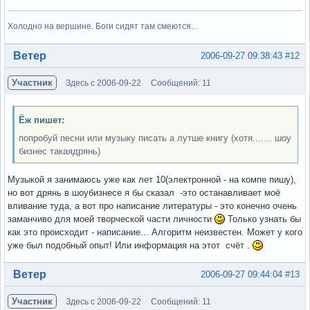
Холодно на вершине. Боги сидят там смеются...
Вне форума
Ветер
2006-09-27 09:38:43
#12
Участник
Здесь с 2006-09-22
Сообщений: 11
Ёж пишет:
попробуй песни или музыку писать а лутше книгу (хотя....... шоу
бизнес такаядрянь)
Музыкой я занимаюсь уже как лет 10(электронной - на компе пишу),
но вот дрянь в шоубизнесе я бы сказал -это останавливает моё
вливание туда, а вот про написание литературы - это конечно очень
заманчиво для моей творческой части личности
Только узнать бы
как это происходит - написание... Алгоритм неизвестен. Может у кого
уже был подобный опыт! Или информация на этот счёт .
Вне форума
Ветер
2006-09-27 09:44:04
#13
Участник
Здесь с 2006-09-22
Сообщений: 11