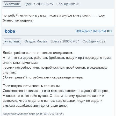
Участник
Здесь с 2006-05-25
Сообщений: 28
попробуй песни или музыку писать а лутше книгу (хотя....... шоу
бизнес такаядрянь)
Вне форума
boba
2006-09-27 09:32:54
#11
Участник
Откуда: Москва
Здесь с 2006-07-17
Сообщений: 22
Любая работа является только следствием.
А то, что ты идешь работать (добывать пищу и пр.) порождено теми
или иными причинами.
Твоими потребностями, потребностями твоей семьи, в отдельных
случаях
("Green pease") потребностями окружающего мира.
Твои потребности знаешь только ты.
Соотвественно только ты сам можешь ответить на данный вопрос.
А сверх того что тебе нужно..Отчасти потому движение хиппи и
возникло, что в отдельно взятых кап. странах люди не видели
смысла зарабатывания денег ради денег.
Отредактировано boba (2006-09-27 09:35:25)