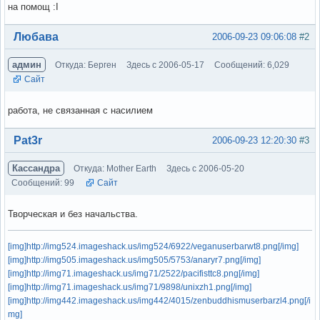
на помощ :I
Вне форума
Любава
2006-09-23 09:06:08
#2
админ
Откуда: Берген
Здесь с 2006-05-17
Сообщений: 6,029
Сайт
работа, не связанная с насилием
Вне форума
Pat3r
2006-09-23 12:20:30
#3
Кассандра
Откуда: Mother Earth
Здесь с 2006-05-20
Сообщений: 99
Сайт
Творческая и без начальства.
[img]http://img524.imageshack.us/img524/6922/veganuserbarwt8.png[/img]
[img]http://img505.imageshack.us/img505/5753/anaryr7.png[/img]
[img]http://img71.imageshack.us/img71/2522/pacifisttc8.png[/img]
[img]http://img71.imageshack.us/img71/9898/unixzh1.png[/img]
[img]http://img442.imageshack.us/img442/4015/zenbuddhismuserbarzl4.png[/i
mg]