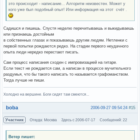
это происходит - написание... Алгоритм неизвестен. Может у
кого уже был подобный опыт! Или информация на этот счёт .
Садишся и пишешь. Спустя неделю перечитываешь и выкидываешь
или признаешь достойным
в собственных глазах и показываешь другим людям. Нетленки с
первой попытки рождаются редко. На стадии первого неудачного
опыта люди нередко перестают писать.
Сам процесс написания сходен с импровизацией на гитаре.
Если текст не рождается сам, а написан в процессе мучительного
раздумья, что бы такого написать то называется графоманством.
Тогда лучше не пиши.
Холодно на вершине. Боги сидят там смеются...
Вне форума
boba
2006-09-27 09:54:24
#15
Участник
Откуда: Москва
Здесь с 2006-07-17
Сообщений: 22
Ветер пишет: