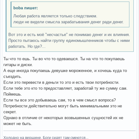
boba пишет:
Любая работа является только следствием.
люди не видели смысла зарабатывания денег ради денег.
Вот это и есть моё "несчастье" не понимаю денег и их влияния.
Просто пытаюсь найти группу единомышленников чтобы с ними
работать. Но где?...
Ты что то ешь. Ты во что то одеваешся. Ты на что то покупаешь
гитары и диски.
А еще иногда покупаешь девушке мороженное, и хочешь куда то
съездить.
Если это перевести в деньги то это и есть твои потребности.
Если тебе это кто то предоставляет, заработай ту же сумму сам.
Поймешь.
Если ты все это добываешь сам, то в чем смысл вопроса?
Потребности действительно могут быть минимальными это не
секрет.
Однако в отличие от некоторых возвышенных сущностей их не
может не быть.
Холодно на вершине. Боги сидят там смеются...