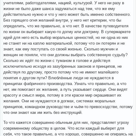
учителями, работодателями, нацией, культурой. У него ни разу в
жизни не было даже шанса задуматься над тем, что же ему
действительно нужно и что у него может быть именно собственного.
Без горящего огня желаний внутри, у него нет критерии, что бы
определить, что же правильно, а что нет. В качестве путеводителя
по жизни он выбирает какую-то догму или доктрину. В супермаркете
идей для него есть выбор моральных ценностей, но ни одна из них
не станет ни на каплю материальной, потому что он потерян и не
знает, как ему поступать со своей жизнью. Сколько мужчин и
женщин не поняли, что они должны выбрать собственную судьбу?
Сколько их идёт по жизни с туманом в голове и действуя
исключительно исходя из зазубренных законов и принципов, не
действуя по другому, просто потому что не имеют малейшего
понятия о другом пути? Влюблённые люди не нуждаются в
принципах фабричного производства. Узнать что правильно, а что
нет, им помогают их желание, а путь указывает сердце. Они видят
красоту и смысл мира, потому в эти краски мир окрашивают их
желания. Они не нуждаются в догмах, системах моральных
принципов, командном руководстве и чьём-то превосходстве, потому
что они знают как им жить без инструкций.
То что кажется совершенно обычным для них, представляет угрозу
современному обществу в целом. Что если каждый выберет для
себя, что такое правильно, а что хорошо, совершенно не опираясь на