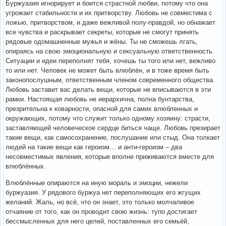
Буржуазия игнорирует и боится страстной любви, потому что она
угрожает стабильности и их притворству. Любовь не совместима с
ложью, притворством, и даже вежливой полу-правдой, но обнажает
все чувства и раскрывает секреты, которые не смогут принять
рядовые одомашненные мужья и жёны. Ты не сможешь лгать,
опираясь на свою эмоциональную и сексуальную ответственность.
Ситуации и идеи переполнят тебя, хочешь ты того или нет, вежливо
то или нет. Человек не может быть влюблён, и в тоже время быть
законопослушным, ответственным членом современного общества.
Любовь заставит вас делать вещи, которые не вписываются в эти
рамки. Настоящая любовь не иерархична, полна бунтарства,
презрительна к коварности, опасной для самих влюбленных и
окружающих, потому что служит только одному хозяину: страсти,
заставляющей человеческое сердце биться чаще. Любовь презирает
такие вещи, как самосохранение, послушание или стыд. Она толкает
людей на такие вещи как героизм… и анти-героизм – два
несовместимых явления, которые вполне приживаются вместе для
влюблённых.
Влюблённые опираются на иную мораль и эмоции, нежели
буржуазия. У рядового буржуа нет переполняющих его жгущих
желаний. Жаль, но всё, что он знает, это только молчаливое
отчаяние от того, как он проводит свою жизнь: тупо достигает
бессмысленных для него целей, поставленных его семьёй,