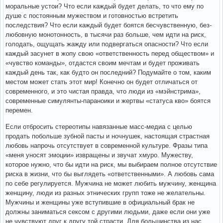
моральные устои? Что если каждый будет делать, то что ему по
душе с постоянным мужеством и готовностью встретить
последствия? Что если каждый будет боятся бесчувственную, без-
любовную монотонность, в тысячи раз больше, чем идти на риск,
голодать, ощущать жажду или подвергаться опасности? Что если
каждый засунет в жопу свою «ответственность перед обществом» и
«чувство команды», отдастся своим мечтам и будет проживать
каждый день так, как будто он последний? Подумайте о том, каким
местом может стать этот мир! Конечно он будет отличаться от
современного, и это чистая правда, что люди из «мэйнстрима»,
современные симулянты-параноики и жертвы «статуса кво» боятся
перемен.
Если отбросить стереотипы навязанные масс-медиа с целью
продать побольше зубной пасты и ночнушек, настоящая страстная
любовь напрочь отсутствует в современной культуре. Фразы типа
«меня уносят эмоции» извращены и звучат хмуро. Мужеству,
которое нужно, что бы идти на риск, мы выбираем полное отсутствие
риска в жизни, что бы выглядеть «ответственными». А любовь сама
по себе регулируется. Мужчина не может любить мужчину, женщина
женщину, люди из разных этнических групп тоже не желательны.
Мужчины и женщины уже вступившие в официальный брак не
должны заниматься сексом с другими людьми, даже если они уже
не чувствуют друг к другу той страсти. Для большинства из нас