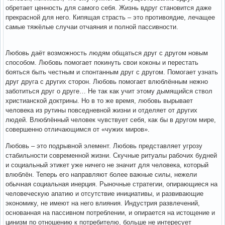
обретает ценность для самого себя. Жизнь вдруг становится даже
прекрасной для него. Кипящая страсть – это противоядие, лечащее
самые тяжёлые случаи отчаяния и полной пассивности.
Любовь даёт возможность людям общаться друг с другом новым
способом. Любовь помогает покинуть свои коконы и перестать
бояться быть честным и спонтанным друг с другом. Помогает узнать
друг друга с других сторон. Любовь помогает влюблённым нежно
заботиться друг о друге… Не так как учит этому дымящийся ствол
христианской доктрины. Но в то же время, любовь вырывает
человека из рутины повседневной жизни и отделяет от других
людей. Влюблённый человек чувствует себя, как бы в другом мире,
совершенно отличающимся от «чужих миров».
Любовь – это подрывной элемент. Любовь представляет угрозу
стабильности современной жизни. Скучные ритуалы рабочих будней
и социальный этикет уже ничего не значит для человека, который
влюблён. Теперь его направляют более важные силы, нежели
обычная социальная инерция. Рыночные стратегии, опирающиеся на
человеческую апатию и отсутствие инициативы, и развивающие
экономику, не имеют на него влияния. Индустрия развлечений,
основанная на пассивном потреблении, и опирается на истощение и
цинизм по отношению к потребителю, больше не интересует