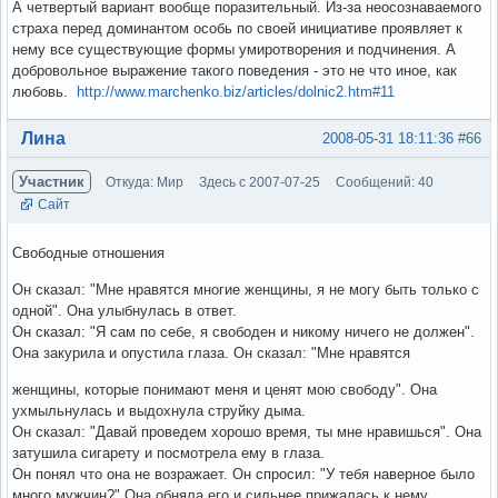
А четвертый вариант вообще поразительный. Из-за неосознаваемого
страха перед доминантом особь по своей инициативе проявляет к
нему все существующие формы умиротворения и подчинения. А
добровольное выражение такого поведения - это не что иное, как
любовь.
http://www.marchenko.biz/articles/dolnic2.htm#11
Вне форума
Лина
2008-05-31 18:11:36
#66
Участник
Откуда: Мир
Здесь с 2007-07-25
Сообщений: 40
Сайт
Свободные отношения
Он сказал: "Мне нравятся многие женщины, я не могу быть только с
одной". Она улыбнулась в ответ.
Он сказал: "Я сам по себе, я свободен и никому ничего не должен".
Она закурила и опустила глаза. Он сказал: "Мне нравятся
женщины, которые понимают меня и ценят мою свободу". Она
ухмыльнулась и выдохнула струйку дыма.
Он сказал: "Давай проведем хорошо время, ты мне нравишься". Она
затушила сигарету и посмотрела ему в глаза.
Он понял что она не возражает. Он спросил: "У тебя наверное было
много мужчин?" Она обняла его и сильнее прижалась к нему.