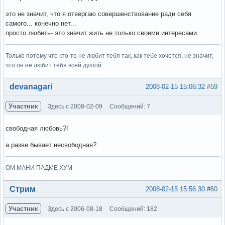
это не значит, что я отвергаю совершенствование ради себя
самого... конечно нет...
просто любить- это значит жить не только своими интересами.
Только потому что кто-то не любит тебя так, как тебе хочется, не значит,
что он не любит тебя всей душой.
Вне форума
devanagari
2008-02-15 15:06:32
#59
Участник
Здесь с 2008-02-09
Сообщений: 7
свободная любовь?!
а разве бывает несвободная?
ОМ МАНИ ПАДМЕ ХУМ
Вне форума
Стрим
2008-02-15 15:56:30
#60
Участник
Здесь с 2006-08-18
Сообщений: 182