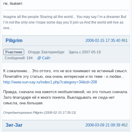
гм, бывает.
Imagine all the people Sharing all the world... You may say I`m a dreamer But
I`m not the only one I hope some day you`ll join us And the world will live as
one...
Вне форума
Piligrim
2008-02-15 17:35:40
#61
Участник
Откуда: Екатеринбург
Здесь с 2007-05-19
Сообщений: 194
Сайт
К сожалению... Это оттого, что не все понимают ее истинный смысл.
Почитайте эту статью, она очень интересная и по теме - о любви...
http://www.sun-say.ru/index1.php?category=34&id=208
Правда, сначала она кажется необъективной, но это только сначала.
Зато благодаря ей я много поняла. Выкладывать ее сюда нет
смысла, она большая.
Отредактировано Piligrim (2008-02-15 17:39:13)
Вне форума
Зиг-Заг
2008-03-09 21:09:39
#62