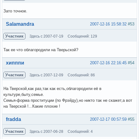
Зато точное.
Вне форума
Salamandra
2007-12-16 15:58:32
#53
Участник
Здесь с 2007-07-19
Сообщений: 129
Так ее что облагородили на Тверьской?
Вне форума
хипппи
2007-12-16 22:16:45
#54
Участник
Здесь с 2007-12-09
Сообщений: 86
На Тверской,как раз,так как есть,облагородили её в
культуре,быту,семье.
Семья-форма проституции (по Фрэйду),но никто так не скажет,а вот
на Тверской !...Какие плохие !
Вне форума
fradda
2007-12-17 00:57:59
#55
Участник
Здесь с 2007-06-28
Сообщений: 4