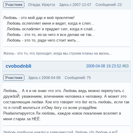
Участник
Откуда: Иркутск
Здесь с 2007-12-07
Сообщений: 23
Любовь - это мой дар и моё проклятие!
Любовь ослепляет меня и ведет, когда я слеп...
Любовь ослабляет и придает сил, когда я слаб...
Любовь - это то, из-за чего я все делаю не так...
Любовь - это то, ради чего стоит жить...
Жизнь - это то, что проходит, когда мы строим планы на жизнь...
Вне форума
cvobodnbli
2008-04-08 19:23:52
#63
Участник
Здесь с 2008-04-08
Сообщений: 75
Любовь... А я и не знаю что это. Любовь ведь можно перепутать с
дружбоЙ, уважением, влечением человека к человеку. А может это
составляющие любви. Кое кто говорит что бог есть любовь, если так
то я готоВ молиться этОму богу со всем усердИем.
Реабилитируется Ли любовь, каждое новое покаление вселяет в
меня старах за НЕЁ.
Любовь преВыше нуждЫ и зависимостей. Любовь эТо Любовь и всЁ.