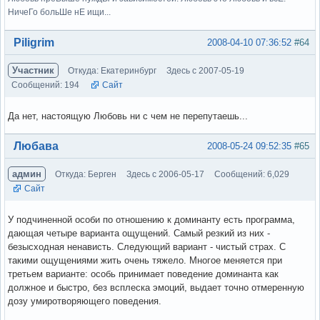
НичеГо больШе нЕ ищи...
Вне форума
Piligrim
2008-04-10 07:36:52
#64
Участник
Откуда: Екатеринбург
Здесь с 2007-05-19
Сообщений: 194
Сайт
Да нет, настоящую Любовь ни с чем не перепутаешь...
Вне форума
Любава
2008-05-24 09:52:35
#65
админ
Откуда: Берген
Здесь с 2006-05-17
Сообщений: 6,029
Сайт
У подчиненной особи по отношению к доминанту есть программа,
дающая четыре варианта ощущений. Самый резкий из них -
безысходная ненависть. Следующий вариант - чистый страх. С
такими ощущениями жить очень тяжело. Многое меняется при
третьем варианте: особь принимает поведение доминанта как
должное и быстро, без всплеска эмоций, выдает точно отмеренную
дозу умиротворяющего поведения.