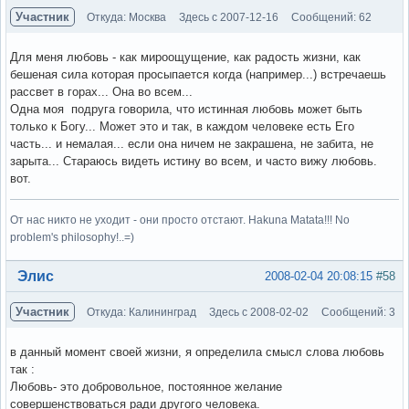
Участник
Откуда: Москва
Здесь с 2007-12-16
Сообщений: 62
Для меня любовь - как мироощущение, как радость жизни, как
бешеная сила которая просыпается когда (например...) встречаешь
рассвет в горах... Она во всем...
Одна моя подруга говорила, что истинная любовь может быть
только к Богу... Может это и так, в каждом человеке есть Его
часть... и немалая... если она ничем не закрашена, не забита, не
зарыта... Стараюсь видеть истину во всем, и часто вижу любовь.
вот.
От нас никто не уходит - они просто отстают. Hakuna Matata!!! No
problem's philosophy!..=)
Вне форума
Элис
2008-02-04 20:08:15
#58
Участник
Откуда: Калининград
Здесь с 2008-02-02
Сообщений: 3
в данный момент своей жизни, я определила смысл слова любовь
так :
Любовь- это добровольное, постоянное желание
совершенствоваться ради другого человека.