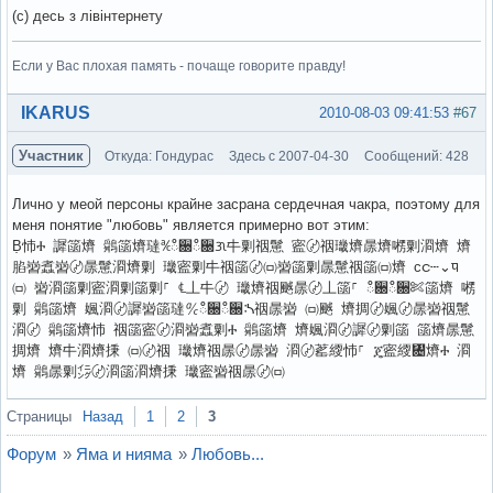
(с) десь з лівінтернету
Если у Вас плохая память - почаще говорите правду!
Вне форума
IKARUS
2010-08-03 09:41:53
#67
Участник
Откуда: Гондурас
Здесь с 2007-04-30
Сообщений: 428
Лично у меой персоны крайне засрана сердечная чакра, поэтому для
меня понятие "любовь" является примерно вот этим:
Ḅ㤄Ⰰ 䜄䈄㸄 䴄䈄㸄㼀℀ഀ਀ഀ਀ᜄ㐄㔄䄄䰄 䀄〄䄄㼄㸄㬄㸄㘄㔄㴄㸄 㸄
䐄㠄䘄㠄〄㬄䰄㴄㸄㔄 㼄䀄㔄㐄䄄䈄〄㈄㠄䈄㔄㬄䰄䄄䈄㈄㸄 ᴄင┄⌄ᤄ
㈄ 㠄㴄䈄㔄䀄㴄㔄䈄㔄⸀ ℄丄㐄〄 㼄㸄䄄䬄㬄〄丄䈄⸀ ഀ਀ഀ਀✄䈄㸄 㘄
㔄 䴄䈄㸄 㜄㴄〄䜄㠄䈄㼀℀ഀ਀ഀ਀ᔄ䄄㬄㠄 ㈄䬄 㸄㨄〄㜄〄㬄㠄䄄䰄
㴄〄 䴄䈄㸄㤄 䄄䈄䀄〄㴄㠄䘄㔄Ⰰ 䴄䈄㸄 㸄㜄㴄〄䜄〄㔄䈄 䈄㸄㬄䰄
㨄㸄 㸄㐄㴄㸄㨀 ㈄〄䄄 㼄㸄䄄㬄〄㬄㠄 㴄〄䔄䌄㤄⸀ ጄ䀄䌄㄄㸄Ⰰ 㴄
㸄 䴄㬄㔄㌄〄㴄䈄㴄㸄㨀 㼄䀄㠄䄄㬄〄㈄
Вне форума
Страницы
Назад
1
2
3
Форум
»
Яма и нияма
»
Любовь...