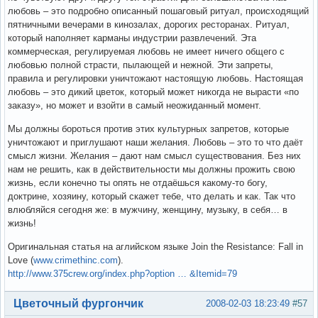
любовь – это подробно описанный пошаговый ритуал, происходящий
пятничными вечерами в кинозалах, дорогих ресторанах. Ритуал,
который наполняет карманы индустрии развлечений. Эта
коммерческая, регулируемая любовь не имеет ничего общего с
любовью полной страсти, пылающей и нежной. Эти запреты,
правила и регулировки уничтожают настоящую любовь. Настоящая
любовь – это дикий цветок, который может никогда не вырасти «по
заказу», но может и взойти в самый неожиданный момент.
Мы должны бороться против этих культурных запретов, которые
уничтожают и приглушают наши желания. Любовь – это то что даёт
смысл жизни. Желания – дают нам смысл существования. Без них
нам не решить, как в действительности мы должны прожить свою
жизнь, если конечно ты опять не отдаёшься какому-то богу,
доктрине, хозяину, который скажет тебе, что делать и как. Так что
влюбляйся сегодня же: в мужчину, женщину, музыку, в себя… в
жизнь!
Оригинальная статья на аглийском языке Join the Resistance: Fall in
Love (
www.crimethinc.com
).
http://www.375crew.org/index.php?option … &Itemid=79
Вне форума
Цветочный фургончик
2008-02-03 18:23:49
#57