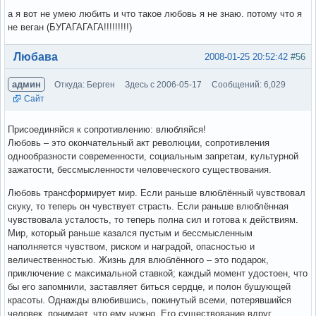
а я вот не умею любить и что такое любовь я не знаю. потому что я
не веган (БУГАГАГАГА!!!!!!!!!)
Вне форума
Любава
2008-01-25 20:52:42
#56
админ
Откуда: Берген
Здесь с 2006-05-17
Сообщений: 6,029
Сайт
Присоединяйся к сопротивлению: влюбляйся!
Любовь – это окончательный акт революции, сопротивления
однообразности современности, социальным запретам, культурной
зажатости, бессмысленности человеческого существования.
Любовь трансформирует мир. Если раньше влюблённый чувствовал
скуку, то теперь он чувствует страсть. Если раньше влюблённая
чувствовала усталость, то теперь полна сил и готова к действиям.
Мир, который раньше казался пустым и бессмысленным
наполняется чувством, риском и наградой, опасностью и
величественностью. Жизнь для влюблённого – это подарок,
приключение с максимальной ставкой; каждый момент удостоен, что
бы его запомнили, заставляет биться сердце, и полон бушующей
красоты. Однажды влюбившись, покинутый всеми, потерявшийся
человек, понимает, что ему нужно. Его существование вдруг