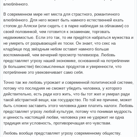
влюблённого.
В современном мире нет места для страстного, романтичного
влюблённого. Для него может быть намного естественней ехать
стопом до Аляски (или сидеть с в парке наблюдая за облаками) со
своей половинкой, чем готовится к экзаменам, торговать
недвижимостью. Если это так, то им придётся набраться мужества и
не умереть от разрывающей их тоски. Он знает, что секс на
кладбище под звёздным небом оставит намного больше
воспоминаний, чем вечерний просмотр телевизора. Любовь
представляет угрозу нашей экономике, основанной на потреблении
(в большинстве) бессмысленных продуктов и уверенности, что
потребление это увековечивает само себя.
Точно так же любовь угрожает и современной политической системе,
потому что последняя не сможет убедить человека, у которого
действительно, есть ради кого жить, что бы тот жил и умирал ради
такой абстрактной вещи, как государство. По той же причине, может
быть сложно заставить этого человека даже платить налоги. Любовь
представляет угрозу любой культуре, потому что понимая мудрость
и ценность настоящей любви, человека уже не удержит ни одна
традиция или условность, противоречащая его чувствам.
Любовь вообще представляет угрозу современному обществу.