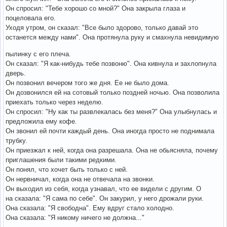
Он спросил: "Тебе хорошо со мной?" Она закрыла глаза и
поцеловала его.
Уходя утром, он сказал: "Все было здорово, только давай это
останется между нами". Она протянула руку и смахнула невидимую
пылинку с его плеча.
Он сказал: "Я как-нибудь тебе позвоню". Она кивнула и захлопнула
дверь.
Он позвонил вечером того же дня. Ее не было дома.
Он дозвонился ей на сотовый только поздней ночью. Она позволила
приехать только через неделю.
Он спросил: "Ну как ты развлекалась без меня?" Она улыбнулась и
предложила ему кофе.
Он звонил ей почти каждый день. Она иногда просто не поднимала
трубку.
Он приезжал к ней, когда она разрешала. Она не обьясняла, почему
приглашения были такими редкими.
Он понял, что хочет быть только с ней.
Он нервничал, когда она не отвечала на звонки.
Он выходил из себя, когда узнавал, что ее видели с другим. О
на сказала: "Я сама по себе". Он закурил, у него дрожали руки.
Она сказала: "Я свободна". Ему вдруг стало холодно.
Она сказала: "Я никому ничего не должна..."