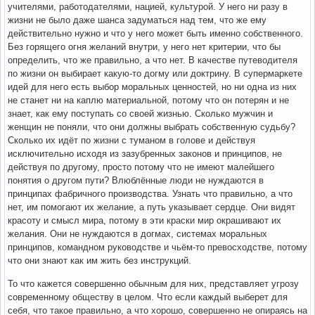
учителями, работодателями, нацией, культурой. У него ни разу в
жизни не было даже шанса задуматься над тем, что же ему
действительно нужно и что у него может быть именно собственного.
Без горящего огня желаний внутри, у него нет критерии, что бы
определить, что же правильно, а что нет. В качестве путеводителя
по жизни он выбирает какую-то догму или доктрину. В супермаркете
идей для него есть выбор моральных ценностей, но ни одна из них
не станет ни на каплю материальной, потому что он потерян и не
знает, как ему поступать со своей жизнью. Сколько мужчин и
женщин не поняли, что они должны выбрать собственную судьбу?
Сколько их идёт по жизни с туманом в голове и действуя
исключительно исходя из зазубренных законов и принципов, не
действуя по другому, просто потому что не имеют малейшего
понятия о другом пути? Влюблённые люди не нуждаются в
принципах фабричного производства. Узнать что правильно, а что
нет, им помогают их желание, а путь указывает сердце. Они видят
красоту и смысл мира, потому в эти краски мир окрашивают их
желания. Они не нуждаются в догмах, системах моральных
принципов, командном руководстве и чьём-то превосходстве, потому
что они знают как им жить без инструкций.
То что кажется совершенно обычным для них, представляет угрозу
современному обществу в целом. Что если каждый выберет для
себя, что такое правильно, а что хорошо, совершенно не опираясь на