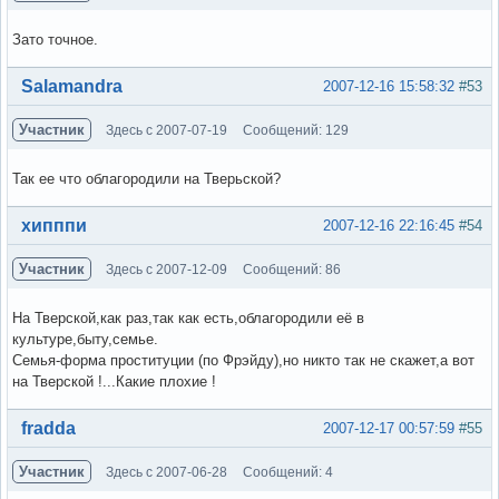
Зато точное.
Вне форума
Salamandra
2007-12-16 15:58:32
#53
Участник
Здесь с 2007-07-19
Сообщений: 129
Так ее что облагородили на Тверьской?
Вне форума
хипппи
2007-12-16 22:16:45
#54
Участник
Здесь с 2007-12-09
Сообщений: 86
На Тверской,как раз,так как есть,облагородили её в
культуре,быту,семье.
Семья-форма проституции (по Фрэйду),но никто так не скажет,а вот
на Тверской !...Какие плохие !
Вне форума
fradda
2007-12-17 00:57:59
#55
Участник
Здесь с 2007-06-28
Сообщений: 4