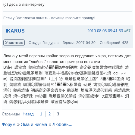
(с) десь з лівінтернету
Если у Вас плохая память - почаще говорите правду!
Вне форума
IKARUS
2010-08-03 09:41:53
#67
Участник
Откуда: Гондурас
Здесь с 2007-04-30
Сообщений: 428
Лично у меой персоны крайне засрана сердечная чакра, поэтому для
меня понятие "любовь" является примерно вот этим:
Ḅ㤄Ⰰ 䜄䈄㸄 䴄䈄㸄㼀℀ഀ਀ഀ਀ᜄ㐄㔄䄄䰄 䀄〄䄄㼄㸄㬄㸄㘄㔄㴄㸄 㸄
䐄㠄䘄㠄〄㬄䰄㴄㸄㔄 㼄䀄㔄㐄䄄䈄〄㈄㠄䈄㔄㬄䰄䄄䈄㈄㸄 ᴄင┄⌄ᤄ
㈄ 㠄㴄䈄㔄䀄㴄㔄䈄㔄⸀ ℄丄㐄〄 㼄㸄䄄䬄㬄〄丄䈄⸀ ഀ਀ഀ਀✄䈄㸄 㘄
㔄 䴄䈄㸄 㜄㴄〄䜄㠄䈄㼀℀ഀ਀ഀ਀ᔄ䄄㬄㠄 ㈄䬄 㸄㨄〄㜄〄㬄㠄䄄䰄
㴄〄 䴄䈄㸄㤄 䄄䈄䀄〄㴄㠄䘄㔄Ⰰ 䴄䈄㸄 㸄㜄㴄〄䜄〄㔄䈄 䈄㸄㬄䰄
㨄㸄 㸄㐄㴄㸄㨀 ㈄〄䄄 㼄㸄䄄㬄〄㬄㠄 㴄〄䔄䌄㤄⸀ ጄ䀄䌄㄄㸄Ⰰ 㴄
㸄 䴄㬄㔄㌄〄㴄䈄㴄㸄㨀 㼄䀄㠄䄄㬄〄㈄
Вне форума
Страницы
Назад
1
2
3
Форум
»
Яма и нияма
»
Любовь...