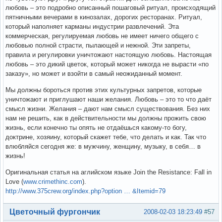
любовь – это подробно описанный пошаговый ритуал, происходящий
пятничными вечерами в кинозалах, дорогих ресторанах. Ритуал,
который наполняет карманы индустрии развлечений. Эта
коммерческая, регулируемая любовь не имеет ничего общего с
любовью полной страсти, пылающей и нежной. Эти запреты,
правила и регулировки уничтожают настоящую любовь. Настоящая
любовь – это дикий цветок, который может никогда не вырасти «по
заказу», но может и взойти в самый неожиданный момент.
Мы должны бороться против этих культурных запретов, которые
уничтожают и приглушают наши желания. Любовь – это то что даёт
смысл жизни. Желания – дают нам смысл существования. Без них
нам не решить, как в действительности мы должны прожить свою
жизнь, если конечно ты опять не отдаёшься какому-то богу,
доктрине, хозяину, который скажет тебе, что делать и как. Так что
влюбляйся сегодня же: в мужчину, женщину, музыку, в себя… в
жизнь!
Оригинальная статья на аглийском языке Join the Resistance: Fall in
Love (
www.crimethinc.com
).
http://www.375crew.org/index.php?option … &Itemid=79
Вне форума
Цветочный фургончик
2008-02-03 18:23:49
#57