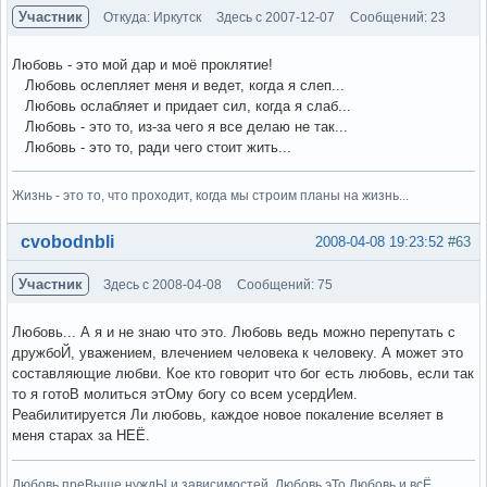
Участник
Откуда: Иркутск
Здесь с 2007-12-07
Сообщений: 23
Любовь - это мой дар и моё проклятие!
Любовь ослепляет меня и ведет, когда я слеп...
Любовь ослабляет и придает сил, когда я слаб...
Любовь - это то, из-за чего я все делаю не так...
Любовь - это то, ради чего стоит жить...
Жизнь - это то, что проходит, когда мы строим планы на жизнь...
Вне форума
cvobodnbli
2008-04-08 19:23:52
#63
Участник
Здесь с 2008-04-08
Сообщений: 75
Любовь... А я и не знаю что это. Любовь ведь можно перепутать с
дружбоЙ, уважением, влечением человека к человеку. А может это
составляющие любви. Кое кто говорит что бог есть любовь, если так
то я готоВ молиться этОму богу со всем усердИем.
Реабилитируется Ли любовь, каждое новое покаление вселяет в
меня старах за НЕЁ.
Любовь преВыше нуждЫ и зависимостей. Любовь эТо Любовь и всЁ.