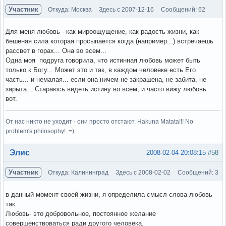
Участник
Откуда: Москва
Здесь с 2007-12-16
Сообщений: 62
Для меня любовь - как мироощущение, как радость жизни, как
бешеная сила которая просыпается когда (например...) встречаешь
рассвет в горах... Она во всем...
Одна моя подруга говорила, что истинная любовь может быть
только к Богу... Может это и так, в каждом человеке есть Его
часть... и немалая... если она ничем не закрашена, не забита, не
зарыта... Стараюсь видеть истину во всем, и часто вижу любовь.
вот.
От нас никто не уходит - они просто отстают. Hakuna Matata!!! No
problem's philosophy!..=)
Вне форума
Элис
2008-02-04 20:08:15
#58
Участник
Откуда: Калининград
Здесь с 2008-02-02
Сообщений: 3
в данный момент своей жизни, я определила смысл слова любовь
так :
Любовь- это добровольное, постоянное желание
совершенствоваться ради другого человека.