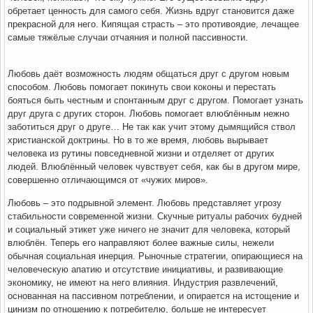
обретает ценность для самого себя. Жизнь вдруг становится даже
прекрасной для него. Кипящая страсть – это противоядие, лечащее
самые тяжёлые случаи отчаяния и полной пассивности.
Любовь даёт возможность людям общаться друг с другом новым
способом. Любовь помогает покинуть свои коконы и перестать
бояться быть честным и спонтанным друг с другом. Помогает узнать
друг друга с других сторон. Любовь помогает влюблённым нежно
заботиться друг о друге… Не так как учит этому дымящийся ствол
христианской доктрины. Но в то же время, любовь вырывает
человека из рутины повседневной жизни и отделяет от других
людей. Влюблённый человек чувствует себя, как бы в другом мире,
совершенно отличающимся от «чужих миров».
Любовь – это подрывной элемент. Любовь представляет угрозу
стабильности современной жизни. Скучные ритуалы рабочих будней
и социальный этикет уже ничего не значит для человека, который
влюблён. Теперь его направляют более важные силы, нежели
обычная социальная инерция. Рыночные стратегии, опирающиеся на
человеческую апатию и отсутствие инициативы, и развивающие
экономику, не имеют на него влияния. Индустрия развлечений,
основанная на пассивном потреблении, и опирается на истощение и
цинизм по отношению к потребителю, больше не интересует