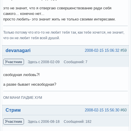
это не значит, что я отвергаю совершенствование ради себя
самого... конечно нет...
просто любить- это значит жить не только своими интересами.
Только потому что кто-то не любит тебя так, как тебе хочется, не значит,
что он не любит тебя всей душой.
Вне форума
devanagari
2008-02-15 15:06:32
#59
Участник
Здесь с 2008-02-09
Сообщений: 7
свободная любовь?!
а разве бывает несвободная?
ОМ МАНИ ПАДМЕ ХУМ
Вне форума
Стрим
2008-02-15 15:56:30
#60
Участник
Здесь с 2006-08-18
Сообщений: 182