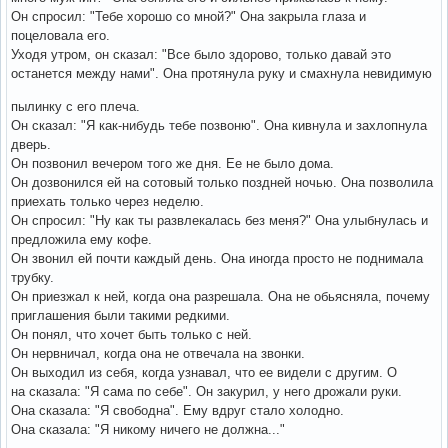
Он спросил: "Тебе хорошо со мной?" Она закрыла глаза и
поцеловала его.
Уходя утром, он сказал: "Все было здорово, только давай это
останется между нами". Она протянула руку и смахнула невидимую
пылинку с его плеча.
Он сказал: "Я как-нибудь тебе позвоню". Она кивнула и захлопнула
дверь.
Он позвонил вечером того же дня. Ее не было дома.
Он дозвонился ей на сотовый только поздней ночью. Она позволила
приехать только через неделю.
Он спросил: "Ну как ты развлекалась без меня?" Она улыбнулась и
предложила ему кофе.
Он звонил ей почти каждый день. Она иногда просто не поднимала
трубку.
Он приезжал к ней, когда она разрешала. Она не обьясняла, почему
приглашения были такими редкими.
Он понял, что хочет быть только с ней.
Он нервничал, когда она не отвечала на звонки.
Он выходил из себя, когда узнавал, что ее видели с другим. О
на сказала: "Я сама по себе". Он закурил, у него дрожали руки.
Она сказала: "Я свободна". Ему вдруг стало холодно.
Она сказала: "Я никому ничего не должна..."