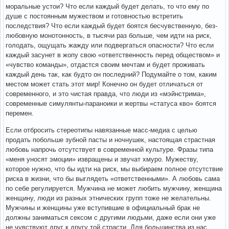
моральные устои? Что если каждый будет делать, то что ему по
душе с постоянным мужеством и готовностью встретить
последствия? Что если каждый будет боятся бесчувственную, без-
любовную монотонность, в тысячи раз больше, чем идти на риск,
голодать, ощущать жажду или подвергаться опасности? Что если
каждый засунет в жопу свою «ответственность перед обществом» и
«чувство команды», отдастся своим мечтам и будет проживать
каждый день так, как будто он последний? Подумайте о том, каким
местом может стать этот мир! Конечно он будет отличаться от
современного, и это чистая правда, что люди из «мэйнстрима»,
современные симулянты-параноики и жертвы «статуса кво» боятся
перемен.
Если отбросить стереотипы навязанные масс-медиа с целью
продать побольше зубной пасты и ночнушек, настоящая страстная
любовь напрочь отсутствует в современной культуре. Фразы типа
«меня уносят эмоции» извращены и звучат хмуро. Мужеству,
которое нужно, что бы идти на риск, мы выбираем полное отсутствие
риска в жизни, что бы выглядеть «ответственными». А любовь сама
по себе регулируется. Мужчина не может любить мужчину, женщина
женщину, люди из разных этнических групп тоже не желательны.
Мужчины и женщины уже вступившие в официальный брак не
должны заниматься сексом с другими людьми, даже если они уже
не чувствуют друг к другу той страсти. Для большинства из нас