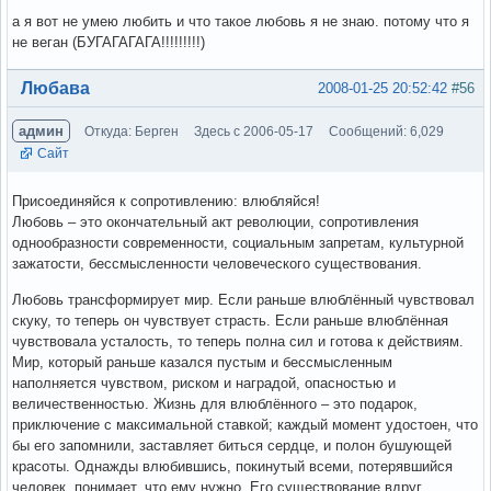
а я вот не умею любить и что такое любовь я не знаю. потому что я
не веган (БУГАГАГАГА!!!!!!!!!)
Вне форума
Любава
2008-01-25 20:52:42
#56
админ
Откуда: Берген
Здесь с 2006-05-17
Сообщений: 6,029
Сайт
Присоединяйся к сопротивлению: влюбляйся!
Любовь – это окончательный акт революции, сопротивления
однообразности современности, социальным запретам, культурной
зажатости, бессмысленности человеческого существования.
Любовь трансформирует мир. Если раньше влюблённый чувствовал
скуку, то теперь он чувствует страсть. Если раньше влюблённая
чувствовала усталость, то теперь полна сил и готова к действиям.
Мир, который раньше казался пустым и бессмысленным
наполняется чувством, риском и наградой, опасностью и
величественностью. Жизнь для влюблённого – это подарок,
приключение с максимальной ставкой; каждый момент удостоен, что
бы его запомнили, заставляет биться сердце, и полон бушующей
красоты. Однажды влюбившись, покинутый всеми, потерявшийся
человек, понимает, что ему нужно. Его существование вдруг