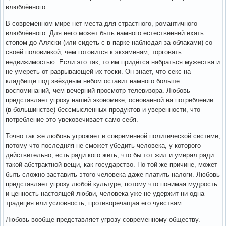
влюблённого.
В современном мире нет места для страстного, романтичного
влюблённого. Для него может быть намного естественней ехать
стопом до Аляски (или сидеть с в парке наблюдая за облаками) со
своей половинкой, чем готовится к экзаменам, торговать
недвижимостью. Если это так, то им придётся набраться мужества и
не умереть от разрывающей их тоски. Он знает, что секс на
кладбище под звёздным небом оставит намного больше
воспоминаний, чем вечерний просмотр телевизора. Любовь
представляет угрозу нашей экономике, основанной на потреблении
(в большинстве) бессмысленных продуктов и уверенности, что
потребление это увековечивает само себя.
Точно так же любовь угрожает и современной политической системе,
потому что последняя не сможет убедить человека, у которого
действительно, есть ради кого жить, что бы тот жил и умирал ради
такой абстрактной вещи, как государство. По той же причине, может
быть сложно заставить этого человека даже платить налоги. Любовь
представляет угрозу любой культуре, потому что понимая мудрость
и ценность настоящей любви, человека уже не удержит ни одна
традиция или условность, противоречащая его чувствам.
Любовь вообще представляет угрозу современному обществу.