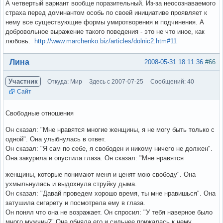
А четвертый вариант вообще поразительный. Из-за неосознаваемого
страха перед доминантом особь по своей инициативе проявляет к
нему все существующие формы умиротворения и подчинения. А
добровольное выражение такого поведения - это не что иное, как
любовь.
http://www.marchenko.biz/articles/dolnic2.htm#11
Вне форума
Лина
2008-05-31 18:11:36
#66
Участник
Откуда: Мир
Здесь с 2007-07-25
Сообщений: 40
Сайт
Свободные отношения
Он сказал: "Мне нравятся многие женщины, я не могу быть только с
одной". Она улыбнулась в ответ.
Он сказал: "Я сам по себе, я свободен и никому ничего не должен".
Она закурила и опустила глаза. Он сказал: "Мне нравятся
женщины, которые понимают меня и ценят мою свободу". Она
ухмыльнулась и выдохнула струйку дыма.
Он сказал: "Давай проведем хорошо время, ты мне нравишься". Она
затушила сигарету и посмотрела ему в глаза.
Он понял что она не возражает. Он спросил: "У тебя наверное было
много мужчин?" Она обняла его и сильнее прижалась к нему.