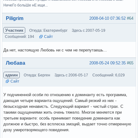
НичеГо больШе нЕ ищи...
Вне форума
Piligrim
2008-04-10 07:36:52
#64
Участник
Откуда: Екатеринбург
Здесь с 2007-05-19
Сообщений: 194
Сайт
Да нет, настоящую Любовь ни с чем не перепутаешь...
Вне форума
Любава
2008-05-24 09:52:35
#65
админ
Откуда: Берген
Здесь с 2006-05-17
Сообщений: 6,029
Сайт
У подчиненной особи по отношению к доминанту есть программа,
дающая четыре варианта ощущений. Самый резкий из них -
безысходная ненависть. Следующий вариант - чистый страх. С
такими ощущениями жить очень тяжело. Многое меняется при
третьем варианте: особь принимает поведение доминанта как
должное и быстро, без всплеска эмоций, выдает точно отмеренную
дозу умиротворяющего поведения.