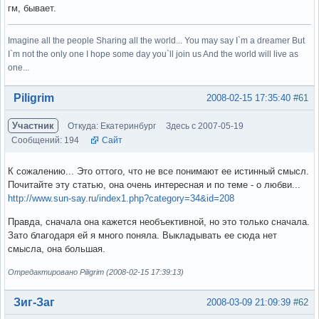
гм, бывает.
Imagine all the people Sharing all the world... You may say I`m a dreamer But
I`m not the only one I hope some day you`ll join us And the world will live as
one...
Вне форума
Piligrim
2008-02-15 17:35:40
#61
Участник
Откуда: Екатеринбург
Здесь с 2007-05-19
Сообщений: 194
Сайт
К сожалению... Это оттого, что не все понимают ее истинный смысл.
Почитайте эту статью, она очень интересная и по теме - о любви...
http://www.sun-say.ru/index1.php?category=34&id=208
Правда, сначала она кажется необъективной, но это только сначала.
Зато благодаря ей я много поняла. Выкладывать ее сюда нет
смысла, она большая.
Отредактировано Piligrim (2008-02-15 17:39:13)
Вне форума
Зиг-Заг
2008-03-09 21:09:39
#62