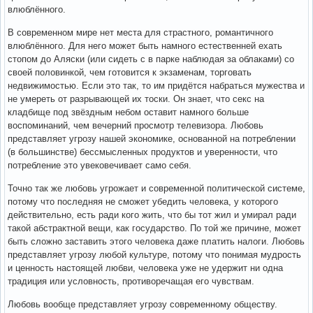
влюблённого.
В современном мире нет места для страстного, романтичного
влюблённого. Для него может быть намного естественней ехать
стопом до Аляски (или сидеть с в парке наблюдая за облаками) со
своей половинкой, чем готовится к экзаменам, торговать
недвижимостью. Если это так, то им придётся набраться мужества и
не умереть от разрывающей их тоски. Он знает, что секс на
кладбище под звёздным небом оставит намного больше
воспоминаний, чем вечерний просмотр телевизора. Любовь
представляет угрозу нашей экономике, основанной на потреблении
(в большинстве) бессмысленных продуктов и уверенности, что
потребление это увековечивает само себя.
Точно так же любовь угрожает и современной политической системе,
потому что последняя не сможет убедить человека, у которого
действительно, есть ради кого жить, что бы тот жил и умирал ради
такой абстрактной вещи, как государство. По той же причине, может
быть сложно заставить этого человека даже платить налоги. Любовь
представляет угрозу любой культуре, потому что понимая мудрость
и ценность настоящей любви, человека уже не удержит ни одна
традиция или условность, противоречащая его чувствам.
Любовь вообще представляет угрозу современному обществу.