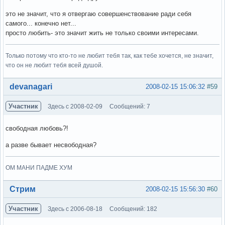
это не значит, что я отвергаю совершенствование ради себя
самого... конечно нет...
просто любить- это значит жить не только своими интересами.
Только потому что кто-то не любит тебя так, как тебе хочется, не значит,
что он не любит тебя всей душой.
Вне форума
devanagari
2008-02-15 15:06:32
#59
Участник
Здесь с 2008-02-09
Сообщений: 7
свободная любовь?!
а разве бывает несвободная?
ОМ МАНИ ПАДМЕ ХУМ
Вне форума
Стрим
2008-02-15 15:56:30
#60
Участник
Здесь с 2006-08-18
Сообщений: 182