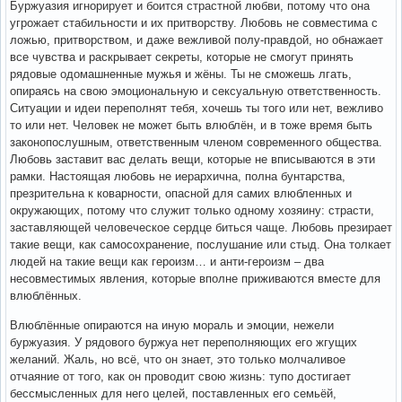
Буржуазия игнорирует и боится страстной любви, потому что она
угрожает стабильности и их притворству. Любовь не совместима с
ложью, притворством, и даже вежливой полу-правдой, но обнажает
все чувства и раскрывает секреты, которые не смогут принять
рядовые одомашненные мужья и жёны. Ты не сможешь лгать,
опираясь на свою эмоциональную и сексуальную ответственность.
Ситуации и идеи переполнят тебя, хочешь ты того или нет, вежливо
то или нет. Человек не может быть влюблён, и в тоже время быть
законопослушным, ответственным членом современного общества.
Любовь заставит вас делать вещи, которые не вписываются в эти
рамки. Настоящая любовь не иерархична, полна бунтарства,
презрительна к коварности, опасной для самих влюбленных и
окружающих, потому что служит только одному хозяину: страсти,
заставляющей человеческое сердце биться чаще. Любовь презирает
такие вещи, как самосохранение, послушание или стыд. Она толкает
людей на такие вещи как героизм… и анти-героизм – два
несовместимых явления, которые вполне приживаются вместе для
влюблённых.
Влюблённые опираются на иную мораль и эмоции, нежели
буржуазия. У рядового буржуа нет переполняющих его жгущих
желаний. Жаль, но всё, что он знает, это только молчаливое
отчаяние от того, как он проводит свою жизнь: тупо достигает
бессмысленных для него целей, поставленных его семьёй,