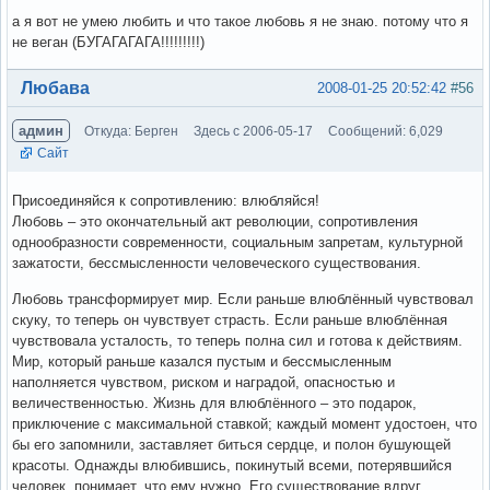
а я вот не умею любить и что такое любовь я не знаю. потому что я
не веган (БУГАГАГАГА!!!!!!!!!)
Вне форума
Любава
2008-01-25 20:52:42
#56
админ
Откуда: Берген
Здесь с 2006-05-17
Сообщений: 6,029
Сайт
Присоединяйся к сопротивлению: влюбляйся!
Любовь – это окончательный акт революции, сопротивления
однообразности современности, социальным запретам, культурной
зажатости, бессмысленности человеческого существования.
Любовь трансформирует мир. Если раньше влюблённый чувствовал
скуку, то теперь он чувствует страсть. Если раньше влюблённая
чувствовала усталость, то теперь полна сил и готова к действиям.
Мир, который раньше казался пустым и бессмысленным
наполняется чувством, риском и наградой, опасностью и
величественностью. Жизнь для влюблённого – это подарок,
приключение с максимальной ставкой; каждый момент удостоен, что
бы его запомнили, заставляет биться сердце, и полон бушующей
красоты. Однажды влюбившись, покинутый всеми, потерявшийся
человек, понимает, что ему нужно. Его существование вдруг