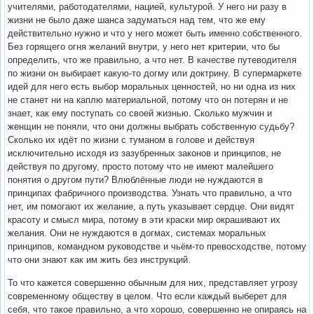
учителями, работодателями, нацией, культурой. У него ни разу в
жизни не было даже шанса задуматься над тем, что же ему
действительно нужно и что у него может быть именно собственного.
Без горящего огня желаний внутри, у него нет критерии, что бы
определить, что же правильно, а что нет. В качестве путеводителя
по жизни он выбирает какую-то догму или доктрину. В супермаркете
идей для него есть выбор моральных ценностей, но ни одна из них
не станет ни на каплю материальной, потому что он потерян и не
знает, как ему поступать со своей жизнью. Сколько мужчин и
женщин не поняли, что они должны выбрать собственную судьбу?
Сколько их идёт по жизни с туманом в голове и действуя
исключительно исходя из зазубренных законов и принципов, не
действуя по другому, просто потому что не имеют малейшего
понятия о другом пути? Влюблённые люди не нуждаются в
принципах фабричного производства. Узнать что правильно, а что
нет, им помогают их желание, а путь указывает сердце. Они видят
красоту и смысл мира, потому в эти краски мир окрашивают их
желания. Они не нуждаются в догмах, системах моральных
принципов, командном руководстве и чьём-то превосходстве, потому
что они знают как им жить без инструкций.
То что кажется совершенно обычным для них, представляет угрозу
современному обществу в целом. Что если каждый выберет для
себя, что такое правильно, а что хорошо, совершенно не опираясь на