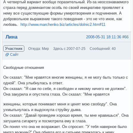
А четвертый вариант вообще поразительный. Из-за неосознаваемого
страха перед доминантом особь по своей инициативе проявляет к
нему все существующие формы умиротворения и подчинения. А
добровольное выражение такого поведения - это не что иное, как
любовь.
http://www.marchenko.biz/articles/dolnic2.htm#11
Вне форума
Лина
2008-05-31 18:11:36
#66
Участник
Откуда: Мир
Здесь с 2007-07-25
Сообщений: 40
Сайт
Свободные отношения
Он сказал: "Мне нравятся многие женщины, я не могу быть только с
одной". Она улыбнулась в ответ.
Он сказал: "Я сам по себе, я свободен и никому ничего не должен".
Она закурила и опустила глаза. Он сказал: "Мне нравятся
женщины, которые понимают меня и ценят мою свободу". Она
ухмыльнулась и выдохнула струйку дыма.
Он сказал: "Давай проведем хорошо время, ты мне нравишься". Она
затушила сигарету и посмотрела ему в глаза.
Он понял что она не возражает. Он спросил: "У тебя наверное было
много мужчин?" Она обняла его и сильнее прижалась к нему.