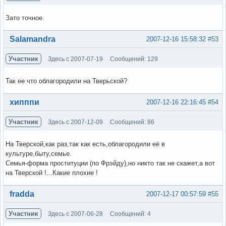
Зато точное.
Вне форума
Salamandra
2007-12-16 15:58:32
#53
Участник
Здесь с 2007-07-19
Сообщений: 129
Так ее что облагородили на Тверьской?
Вне форума
хипппи
2007-12-16 22:16:45
#54
Участник
Здесь с 2007-12-09
Сообщений: 86
На Тверской,как раз,так как есть,облагородили её в
культуре,быту,семье.
Семья-форма проституции (по Фрэйду),но никто так не скажет,а вот
на Тверской !...Какие плохие !
Вне форума
fradda
2007-12-17 00:57:59
#55
Участник
Здесь с 2007-06-28
Сообщений: 4