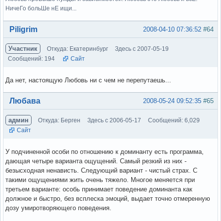
НичеГо больШе нЕ ищи...
Вне форума
Piligrim
2008-04-10 07:36:52
#64
Участник
Откуда: Екатеринбург
Здесь с 2007-05-19
Сообщений: 194
Сайт
Да нет, настоящую Любовь ни с чем не перепутаешь...
Вне форума
Любава
2008-05-24 09:52:35
#65
админ
Откуда: Берген
Здесь с 2006-05-17
Сообщений: 6,029
Сайт
У подчиненной особи по отношению к доминанту есть программа,
дающая четыре варианта ощущений. Самый резкий из них -
безысходная ненависть. Следующий вариант - чистый страх. С
такими ощущениями жить очень тяжело. Многое меняется при
третьем варианте: особь принимает поведение доминанта как
должное и быстро, без всплеска эмоций, выдает точно отмеренную
дозу умиротворяющего поведения.