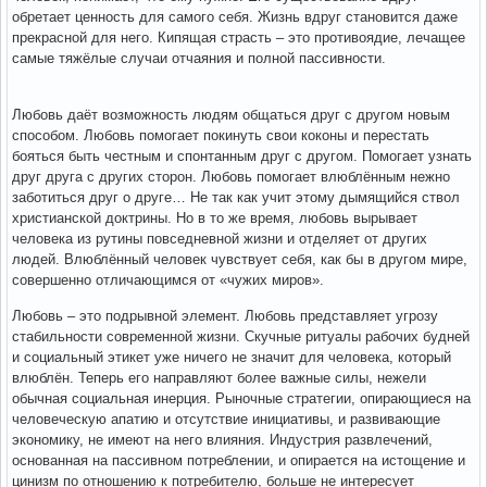
обретает ценность для самого себя. Жизнь вдруг становится даже
прекрасной для него. Кипящая страсть – это противоядие, лечащее
самые тяжёлые случаи отчаяния и полной пассивности.
Любовь даёт возможность людям общаться друг с другом новым
способом. Любовь помогает покинуть свои коконы и перестать
бояться быть честным и спонтанным друг с другом. Помогает узнать
друг друга с других сторон. Любовь помогает влюблённым нежно
заботиться друг о друге… Не так как учит этому дымящийся ствол
христианской доктрины. Но в то же время, любовь вырывает
человека из рутины повседневной жизни и отделяет от других
людей. Влюблённый человек чувствует себя, как бы в другом мире,
совершенно отличающимся от «чужих миров».
Любовь – это подрывной элемент. Любовь представляет угрозу
стабильности современной жизни. Скучные ритуалы рабочих будней
и социальный этикет уже ничего не значит для человека, который
влюблён. Теперь его направляют более важные силы, нежели
обычная социальная инерция. Рыночные стратегии, опирающиеся на
человеческую апатию и отсутствие инициативы, и развивающие
экономику, не имеют на него влияния. Индустрия развлечений,
основанная на пассивном потреблении, и опирается на истощение и
цинизм по отношению к потребителю, больше не интересует