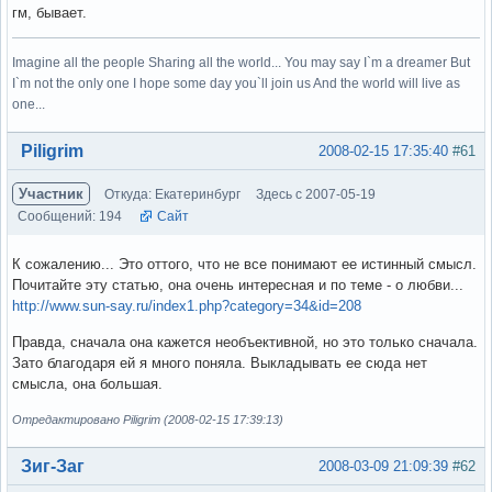
гм, бывает.
Imagine all the people Sharing all the world... You may say I`m a dreamer But
I`m not the only one I hope some day you`ll join us And the world will live as
one...
Вне форума
Piligrim
2008-02-15 17:35:40
#61
Участник
Откуда: Екатеринбург
Здесь с 2007-05-19
Сообщений: 194
Сайт
К сожалению... Это оттого, что не все понимают ее истинный смысл.
Почитайте эту статью, она очень интересная и по теме - о любви...
http://www.sun-say.ru/index1.php?category=34&id=208
Правда, сначала она кажется необъективной, но это только сначала.
Зато благодаря ей я много поняла. Выкладывать ее сюда нет
смысла, она большая.
Отредактировано Piligrim (2008-02-15 17:39:13)
Вне форума
Зиг-Заг
2008-03-09 21:09:39
#62