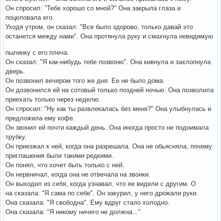
Он спросил: "Тебе хорошо со мной?" Она закрыла глаза и
поцеловала его.
Уходя утром, он сказал: "Все было здорово, только давай это
останется между нами". Она протянула руку и смахнула невидимую
пылинку с его плеча.
Он сказал: "Я как-нибудь тебе позвоню". Она кивнула и захлопнула
дверь.
Он позвонил вечером того же дня. Ее не было дома.
Он дозвонился ей на сотовый только поздней ночью. Она позволила
приехать только через неделю.
Он спросил: "Ну как ты развлекалась без меня?" Она улыбнулась и
предложила ему кофе.
Он звонил ей почти каждый день. Она иногда просто не поднимала
трубку.
Он приезжал к ней, когда она разрешала. Она не обьясняла, почему
приглашения были такими редкими.
Он понял, что хочет быть только с ней.
Он нервничал, когда она не отвечала на звонки.
Он выходил из себя, когда узнавал, что ее видели с другим. О
на сказала: "Я сама по себе". Он закурил, у него дрожали руки.
Она сказала: "Я свободна". Ему вдруг стало холодно.
Она сказала: "Я никому ничего не должна..."