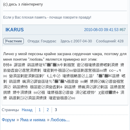
(с) десь з лівінтернету
Если у Вас плохая память - почаще говорите правду!
Вне форума
IKARUS
2010-08-03 09:41:53
#67
Участник
Откуда: Гондурас
Здесь с 2007-04-30
Сообщений: 428
Лично у меой персоны крайне засрана сердечная чакра, поэтому для
меня понятие "любовь" является примерно вот этим:
Ḅ㤄Ⰰ 䜄䈄㸄 䴄䈄㸄㼀℀ഀ਀ഀ਀ᜄ㐄㔄䄄䰄 䀄〄䄄㼄㸄㬄㸄㘄㔄㴄㸄 㸄
䐄㠄䘄㠄〄㬄䰄㴄㸄㔄 㼄䀄㔄㐄䄄䈄〄㈄㠄䈄㔄㬄䰄䄄䈄㈄㸄 ᴄင┄⌄ᤄ
㈄ 㠄㴄䈄㔄䀄㴄㔄䈄㔄⸀ ℄丄㐄〄 㼄㸄䄄䬄㬄〄丄䈄⸀ ഀ਀ഀ਀✄䈄㸄 㘄
㔄 䴄䈄㸄 㜄㴄〄䜄㠄䈄㼀℀ഀ਀ഀ਀ᔄ䄄㬄㠄 ㈄䬄 㸄㨄〄㜄〄㬄㠄䄄䰄
㴄〄 䴄䈄㸄㤄 䄄䈄䀄〄㴄㠄䘄㔄Ⰰ 䴄䈄㸄 㸄㜄㴄〄䜄〄㔄䈄 䈄㸄㬄䰄
㨄㸄 㸄㐄㴄㸄㨀 ㈄〄䄄 㼄㸄䄄㬄〄㬄㠄 㴄〄䔄䌄㤄⸀ ጄ䀄䌄㄄㸄Ⰰ 㴄
㸄 䴄㬄㔄㌄〄㴄䈄㴄㸄㨀 㼄䀄㠄䄄㬄〄㈄
Вне форума
Страницы
Назад
1
2
3
Форум
»
Яма и нияма
»
Любовь...