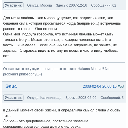
Участник
Откуда: Москва
Здесь с 2007-12-16
Сообщений: 62
Для меня любовь - как мироощущение, как радость жизни, как
бешеная сила которая просыпается когда (например...) встречаешь
рассвет в горах... Она во всем...
Одна моя подруга говорила, что истинная любовь может быть
только к Богу... Может это и так, в каждом человеке есть Его
часть... и немалая... если она ничем не закрашена, не забита, не
зарыта... Стараюсь видеть истину во всем, и часто вижу любовь.
вот.
От нас никто не уходит - они просто отстают. Hakuna Matata!!! No
problem's philosophy!..=)
Вне форума
Элис
2008-02-04 20:08:15
#58
Участник
Откуда: Калининград
Здесь с 2008-02-02
Сообщений: 3
в данный момент своей жизни, я определила смысл слова любовь
так :
Любовь- это добровольное, постоянное желание
совершенствоваться ради другого человека.