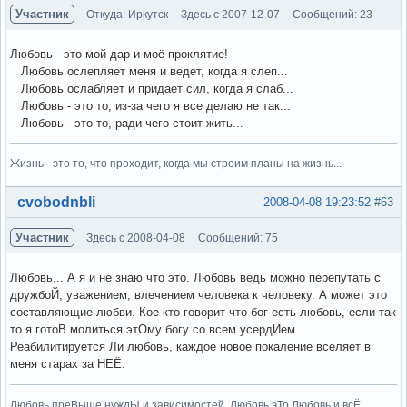
Участник
Откуда: Иркутск
Здесь с 2007-12-07
Сообщений: 23
Любовь - это мой дар и моё проклятие!
Любовь ослепляет меня и ведет, когда я слеп...
Любовь ослабляет и придает сил, когда я слаб...
Любовь - это то, из-за чего я все делаю не так...
Любовь - это то, ради чего стоит жить...
Жизнь - это то, что проходит, когда мы строим планы на жизнь...
Вне форума
cvobodnbli
2008-04-08 19:23:52
#63
Участник
Здесь с 2008-04-08
Сообщений: 75
Любовь... А я и не знаю что это. Любовь ведь можно перепутать с
дружбоЙ, уважением, влечением человека к человеку. А может это
составляющие любви. Кое кто говорит что бог есть любовь, если так
то я готоВ молиться этОму богу со всем усердИем.
Реабилитируется Ли любовь, каждое новое покаление вселяет в
меня старах за НЕЁ.
Любовь преВыше нуждЫ и зависимостей. Любовь эТо Любовь и всЁ.