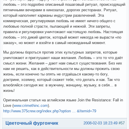
любовь – это подробно описанный пошаговый ритуал, происходящий
пятничными вечерами в кинозалах, дорогих ресторанах. Ритуал,
который наполняет карманы индустрии развлечений. Эта
коммерческая, регулируемая любовь не имеет ничего общего с
любовью полной страсти, пылающей и нежной. Эти запреты,
правила и регулировки уничтожают настоящую любовь. Настоящая
любовь – это дикий цветок, который может никогда не вырасти «по
заказу», но может и взойти в самый неожиданный момент.
Мы должны бороться против этих культурных запретов, которые
уничтожают и приглушают наши желания. Любовь – это то что даёт
смысл жизни. Желания – дают нам смысл существования. Без них
нам не решить, как в действительности мы должны прожить свою
жизнь, если конечно ты опять не отдаёшься какому-то богу,
доктрине, хозяину, который скажет тебе, что делать и как. Так что
влюбляйся сегодня же: в мужчину, женщину, музыку, в себя… в
жизнь!
Оригинальная статья на аглийском языке Join the Resistance: Fall in
Love (
www.crimethinc.com
).
http://www.375crew.org/index.php?option … &Itemid=79
Вне форума
Цветочный фургончик
2008-02-03 18:23:49
#57