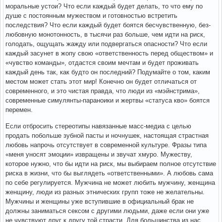
моральные устои? Что если каждый будет делать, то что ему по
душе с постоянным мужеством и готовностью встретить
последствия? Что если каждый будет боятся бесчувственную, без-
любовную монотонность, в тысячи раз больше, чем идти на риск,
голодать, ощущать жажду или подвергаться опасности? Что если
каждый засунет в жопу свою «ответственность перед обществом» и
«чувство команды», отдастся своим мечтам и будет проживать
каждый день так, как будто он последний? Подумайте о том, каким
местом может стать этот мир! Конечно он будет отличаться от
современного, и это чистая правда, что люди из «мэйнстрима»,
современные симулянты-параноики и жертвы «статуса кво» боятся
перемен.
Если отбросить стереотипы навязанные масс-медиа с целью
продать побольше зубной пасты и ночнушек, настоящая страстная
любовь напрочь отсутствует в современной культуре. Фразы типа
«меня уносят эмоции» извращены и звучат хмуро. Мужеству,
которое нужно, что бы идти на риск, мы выбираем полное отсутствие
риска в жизни, что бы выглядеть «ответственными». А любовь сама
по себе регулируется. Мужчина не может любить мужчину, женщина
женщину, люди из разных этнических групп тоже не желательны.
Мужчины и женщины уже вступившие в официальный брак не
должны заниматься сексом с другими людьми, даже если они уже
не чувствуют друг к другу той страсти. Для большинства из нас