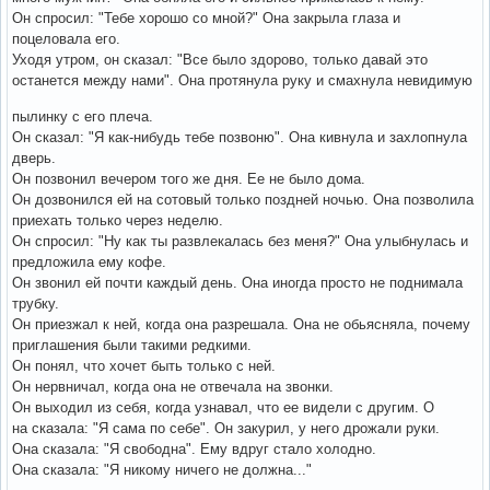
Он спросил: "Тебе хорошо со мной?" Она закрыла глаза и
поцеловала его.
Уходя утром, он сказал: "Все было здорово, только давай это
останется между нами". Она протянула руку и смахнула невидимую
пылинку с его плеча.
Он сказал: "Я как-нибудь тебе позвоню". Она кивнула и захлопнула
дверь.
Он позвонил вечером того же дня. Ее не было дома.
Он дозвонился ей на сотовый только поздней ночью. Она позволила
приехать только через неделю.
Он спросил: "Ну как ты развлекалась без меня?" Она улыбнулась и
предложила ему кофе.
Он звонил ей почти каждый день. Она иногда просто не поднимала
трубку.
Он приезжал к ней, когда она разрешала. Она не обьясняла, почему
приглашения были такими редкими.
Он понял, что хочет быть только с ней.
Он нервничал, когда она не отвечала на звонки.
Он выходил из себя, когда узнавал, что ее видели с другим. О
на сказала: "Я сама по себе". Он закурил, у него дрожали руки.
Она сказала: "Я свободна". Ему вдруг стало холодно.
Она сказала: "Я никому ничего не должна..."