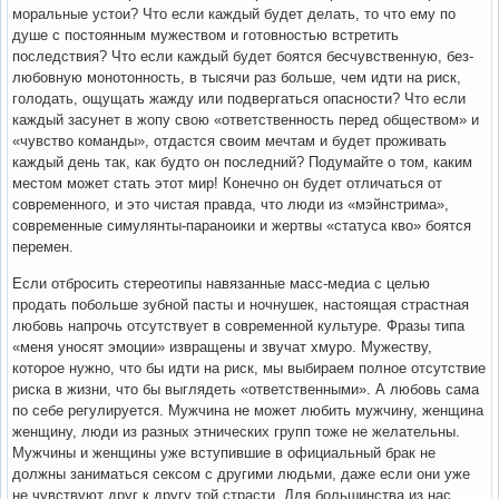
моральные устои? Что если каждый будет делать, то что ему по
душе с постоянным мужеством и готовностью встретить
последствия? Что если каждый будет боятся бесчувственную, без-
любовную монотонность, в тысячи раз больше, чем идти на риск,
голодать, ощущать жажду или подвергаться опасности? Что если
каждый засунет в жопу свою «ответственность перед обществом» и
«чувство команды», отдастся своим мечтам и будет проживать
каждый день так, как будто он последний? Подумайте о том, каким
местом может стать этот мир! Конечно он будет отличаться от
современного, и это чистая правда, что люди из «мэйнстрима»,
современные симулянты-параноики и жертвы «статуса кво» боятся
перемен.
Если отбросить стереотипы навязанные масс-медиа с целью
продать побольше зубной пасты и ночнушек, настоящая страстная
любовь напрочь отсутствует в современной культуре. Фразы типа
«меня уносят эмоции» извращены и звучат хмуро. Мужеству,
которое нужно, что бы идти на риск, мы выбираем полное отсутствие
риска в жизни, что бы выглядеть «ответственными». А любовь сама
по себе регулируется. Мужчина не может любить мужчину, женщина
женщину, люди из разных этнических групп тоже не желательны.
Мужчины и женщины уже вступившие в официальный брак не
должны заниматься сексом с другими людьми, даже если они уже
не чувствуют друг к другу той страсти. Для большинства из нас