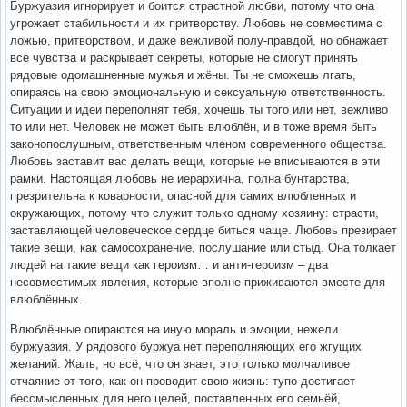
Буржуазия игнорирует и боится страстной любви, потому что она
угрожает стабильности и их притворству. Любовь не совместима с
ложью, притворством, и даже вежливой полу-правдой, но обнажает
все чувства и раскрывает секреты, которые не смогут принять
рядовые одомашненные мужья и жёны. Ты не сможешь лгать,
опираясь на свою эмоциональную и сексуальную ответственность.
Ситуации и идеи переполнят тебя, хочешь ты того или нет, вежливо
то или нет. Человек не может быть влюблён, и в тоже время быть
законопослушным, ответственным членом современного общества.
Любовь заставит вас делать вещи, которые не вписываются в эти
рамки. Настоящая любовь не иерархична, полна бунтарства,
презрительна к коварности, опасной для самих влюбленных и
окружающих, потому что служит только одному хозяину: страсти,
заставляющей человеческое сердце биться чаще. Любовь презирает
такие вещи, как самосохранение, послушание или стыд. Она толкает
людей на такие вещи как героизм… и анти-героизм – два
несовместимых явления, которые вполне приживаются вместе для
влюблённых.
Влюблённые опираются на иную мораль и эмоции, нежели
буржуазия. У рядового буржуа нет переполняющих его жгущих
желаний. Жаль, но всё, что он знает, это только молчаливое
отчаяние от того, как он проводит свою жизнь: тупо достигает
бессмысленных для него целей, поставленных его семьёй,