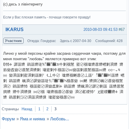
(с) десь з лівінтернету
Если у Вас плохая память - почаще говорите правду!
Вне форума
IKARUS
2010-08-03 09:41:53
#67
Участник
Откуда: Гондурас
Здесь с 2007-04-30
Сообщений: 428
Лично у меой персоны крайне засрана сердечная чакра, поэтому для
меня понятие "любовь" является примерно вот этим:
Ḅ㤄Ⰰ 䜄䈄㸄 䴄䈄㸄㼀℀ഀ਀ഀ਀ᜄ㐄㔄䄄䰄 䀄〄䄄㼄㸄㬄㸄㘄㔄㴄㸄 㸄
䐄㠄䘄㠄〄㬄䰄㴄㸄㔄 㼄䀄㔄㐄䄄䈄〄㈄㠄䈄㔄㬄䰄䄄䈄㈄㸄 ᴄင┄⌄ᤄ
㈄ 㠄㴄䈄㔄䀄㴄㔄䈄㔄⸀ ℄丄㐄〄 㼄㸄䄄䬄㬄〄丄䈄⸀ ഀ਀ഀ਀✄䈄㸄 㘄
㔄 䴄䈄㸄 㜄㴄〄䜄㠄䈄㼀℀ഀ਀ഀ਀ᔄ䄄㬄㠄 ㈄䬄 㸄㨄〄㜄〄㬄㠄䄄䰄
㴄〄 䴄䈄㸄㤄 䄄䈄䀄〄㴄㠄䘄㔄Ⰰ 䴄䈄㸄 㸄㜄㴄〄䜄〄㔄䈄 䈄㸄㬄䰄
㨄㸄 㸄㐄㴄㸄㨀 ㈄〄䄄 㼄㸄䄄㬄〄㬄㠄 㴄〄䔄䌄㤄⸀ ጄ䀄䌄㄄㸄Ⰰ 㴄
㸄 䴄㬄㔄㌄〄㴄䈄㴄㸄㨀 㼄䀄㠄䄄㬄〄㈄
Вне форума
Страницы
Назад
1
2
3
Форум
»
Яма и нияма
»
Любовь...