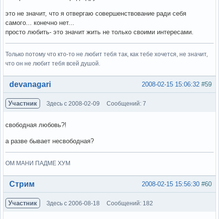
это не значит, что я отвергаю совершенствование ради себя
самого... конечно нет...
просто любить- это значит жить не только своими интересами.
Только потому что кто-то не любит тебя так, как тебе хочется, не значит,
что он не любит тебя всей душой.
Вне форума
devanagari
2008-02-15 15:06:32
#59
Участник
Здесь с 2008-02-09
Сообщений: 7
свободная любовь?!
а разве бывает несвободная?
ОМ МАНИ ПАДМЕ ХУМ
Вне форума
Стрим
2008-02-15 15:56:30
#60
Участник
Здесь с 2006-08-18
Сообщений: 182