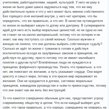
учителями, работодателями, нацией, культурой. У него ни разу в
жизни не было даже шанса задуматься над тем, что же ему
действительно нужно и что у него может быть именно собственного.
Без горящего огня желаний внутри, у него нет критерии, что бы
определить, что же правильно, а что нет. В качестве путеводителя
по жизни он выбирает какую-то догму или доктрину. В супермаркете
идей для него есть выбор моральных ценностей, но ни одна из них
не станет ни на каплю материальной, потому что он потерян и не
знает, как ему поступать со своей жизнью. Сколько мужчин и
женщин не поняли, что они должны выбрать собственную судьбу?
Сколько их идёт по жизни с туманом в голове и действуя
исключительно исходя из зазубренных законов и принципов, не
действуя по другому, просто потому что не имеют малейшего
понятия о другом пути? Влюблённые люди не нуждаются в
принципах фабричного производства. Узнать что правильно, а что
нет, им помогают их желание, а путь указывает сердце. Они видят
красоту и смысл мира, потому в эти краски мир окрашивают их
желания. Они не нуждаются в догмах, системах моральных
принципов, командном руководстве и чьём-то превосходстве, потому
что они знают как им жить без инструкций.
То что кажется совершенно обычным для них, представляет угрозу
современному обществу в целом. Что если каждый выберет для
себя, что такое правильно, а что хорошо, совершенно не опираясь на