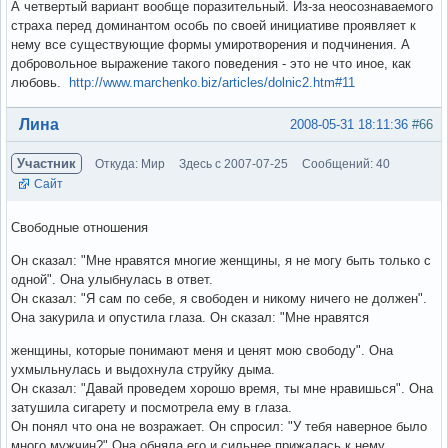
А четвертый вариант вообще поразительный. Из-за неосознаваемого
страха перед доминантом особь по своей инициативе проявляет к
нему все существующие формы умиротворения и подчинения. А
добровольное выражение такого поведения - это не что иное, как
любовь.
http://www.marchenko.biz/articles/dolnic2.htm#11
Вне форума
Лина
2008-05-31 18:11:36
#66
Участник
Откуда: Мир
Здесь с 2007-07-25
Сообщений: 40
Сайт
Свободные отношения
Он сказал: "Мне нравятся многие женщины, я не могу быть только с
одной". Она улыбнулась в ответ.
Он сказал: "Я сам по себе, я свободен и никому ничего не должен".
Она закурила и опустила глаза. Он сказал: "Мне нравятся
женщины, которые понимают меня и ценят мою свободу". Она
ухмыльнулась и выдохнула струйку дыма.
Он сказал: "Давай проведем хорошо время, ты мне нравишься". Она
затушила сигарету и посмотрела ему в глаза.
Он понял что она не возражает. Он спросил: "У тебя наверное было
много мужчин?" Она обняла его и сильнее прижалась к нему.