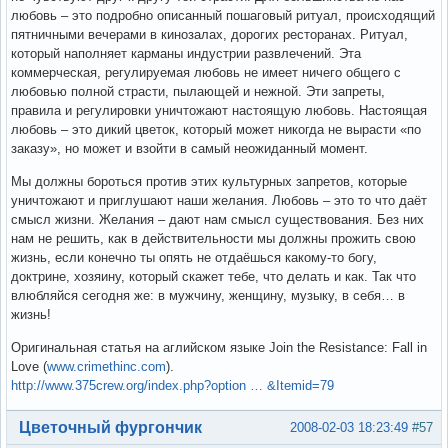
любовь – это подробно описанный пошаговый ритуал, происходящий
пятничными вечерами в кинозалах, дорогих ресторанах. Ритуал,
который наполняет карманы индустрии развлечений. Эта
коммерческая, регулируемая любовь не имеет ничего общего с
любовью полной страсти, пылающей и нежной. Эти запреты,
правила и регулировки уничтожают настоящую любовь. Настоящая
любовь – это дикий цветок, который может никогда не вырасти «по
заказу», но может и взойти в самый неожиданный момент.
Мы должны бороться против этих культурных запретов, которые
уничтожают и приглушают наши желания. Любовь – это то что даёт
смысл жизни. Желания – дают нам смысл существования. Без них
нам не решить, как в действительности мы должны прожить свою
жизнь, если конечно ты опять не отдаёшься какому-то богу,
доктрине, хозяину, который скажет тебе, что делать и как. Так что
влюбляйся сегодня же: в мужчину, женщину, музыку, в себя… в
жизнь!
Оригинальная статья на аглийском языке Join the Resistance: Fall in
Love (
www.crimethinc.com
).
http://www.375crew.org/index.php?option … &Itemid=79
Вне форума
Цветочный фургончик
2008-02-03 18:23:49
#57