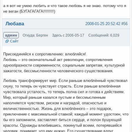
а я вот не умею любить и что такое любовь я не знаю. потому что я
не веган (БУГАГАГАГА!!!!!!!!!)
Вне форума
Любава
2008-01-25 20:52:42
#56
админ
Откуда: Берген
Здесь с 2006-05-17
Сообщений: 6,029
Сайт
Присоединяйся к сопротивлению: влюбляйся!
Любовь – это окончательный акт революции, сопротивления
однообразности современности, социальным запретам, культурной
зажатости, бессмысленности человеческого существования.
Любовь трансформирует мир. Если раньше влюблённый чувствовал
скуку, то теперь он чувствует страсть. Если раньше влюблённая
чувствовала усталость, то теперь полна сил и готова к действиям.
Мир, который раньше казался пустым и бессмысленным
наполняется чувством, риском и наградой, опасностью и
величественностью. Жизнь для влюблённого – это подарок,
приключение с максимальной ставкой; каждый момент удостоен, что
бы его запомнили, заставляет биться сердце, и полон бушующей
красоты. Однажды влюбившись, покинутый всеми, потерявшийся
человек, понимает, что ему нужно. Его существование вдруг