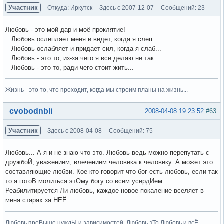
Участник
Откуда: Иркутск
Здесь с 2007-12-07
Сообщений: 23
Любовь - это мой дар и моё проклятие!
Любовь ослепляет меня и ведет, когда я слеп...
Любовь ослабляет и придает сил, когда я слаб...
Любовь - это то, из-за чего я все делаю не так...
Любовь - это то, ради чего стоит жить...
Жизнь - это то, что проходит, когда мы строим планы на жизнь...
Вне форума
cvobodnbli
2008-04-08 19:23:52
#63
Участник
Здесь с 2008-04-08
Сообщений: 75
Любовь... А я и не знаю что это. Любовь ведь можно перепутать с
дружбоЙ, уважением, влечением человека к человеку. А может это
составляющие любви. Кое кто говорит что бог есть любовь, если так
то я готоВ молиться этОму богу со всем усердИем.
Реабилитируется Ли любовь, каждое новое покаление вселяет в
меня старах за НЕЁ.
Любовь преВыше нуждЫ и зависимостей. Любовь эТо Любовь и всЁ.