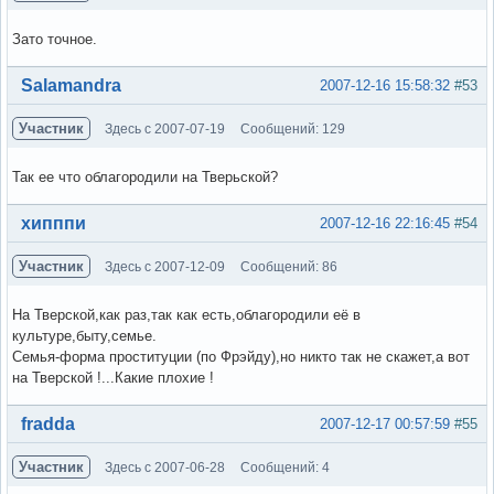
Зато точное.
Вне форума
Salamandra
2007-12-16 15:58:32
#53
Участник
Здесь с 2007-07-19
Сообщений: 129
Так ее что облагородили на Тверьской?
Вне форума
хипппи
2007-12-16 22:16:45
#54
Участник
Здесь с 2007-12-09
Сообщений: 86
На Тверской,как раз,так как есть,облагородили её в
культуре,быту,семье.
Семья-форма проституции (по Фрэйду),но никто так не скажет,а вот
на Тверской !...Какие плохие !
Вне форума
fradda
2007-12-17 00:57:59
#55
Участник
Здесь с 2007-06-28
Сообщений: 4