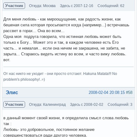
Участник
Откуда: Москва
Здесь с 2007-12-16
Сообщений: 62
Для меня любовь - как мироощущение, как радость жизни, как
бешеная сила которая просыпается когда (например...) встречаешь
рассвет в горах... Она во всем...
Одна моя подруга говорила, что истинная любовь может быть
только к Богу... Может это и так, в каждом человеке есть Его
часть... и немалая... если она ничем не закрашена, не забита, не
зарыта... Стараюсь видеть истину во всем, и часто вижу любовь.
вот.
От нас никто не уходит - они просто отстают. Hakuna Matata!!! No
problem's philosophy!..=)
Вне форума
Элис
2008-02-04 20:08:15
#58
Участник
Откуда: Калининград
Здесь с 2008-02-02
Сообщений: 3
в данный момент своей жизни, я определила смысл слова любовь
так :
Любовь- это добровольное, постоянное желание
совершенствоваться ради другого человека.