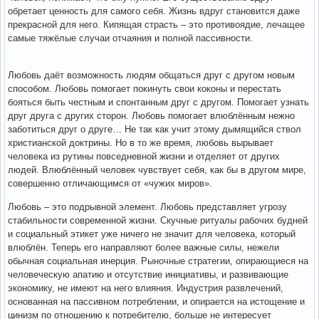
обретает ценность для самого себя. Жизнь вдруг становится даже
прекрасной для него. Кипящая страсть – это противоядие, лечащее
самые тяжёлые случаи отчаяния и полной пассивности.
Любовь даёт возможность людям общаться друг с другом новым
способом. Любовь помогает покинуть свои коконы и перестать
бояться быть честным и спонтанным друг с другом. Помогает узнать
друг друга с других сторон. Любовь помогает влюблённым нежно
заботиться друг о друге… Не так как учит этому дымящийся ствол
христианской доктрины. Но в то же время, любовь вырывает
человека из рутины повседневной жизни и отделяет от других
людей. Влюблённый человек чувствует себя, как бы в другом мире,
совершенно отличающимся от «чужих миров».
Любовь – это подрывной элемент. Любовь представляет угрозу
стабильности современной жизни. Скучные ритуалы рабочих будней
и социальный этикет уже ничего не значит для человека, который
влюблён. Теперь его направляют более важные силы, нежели
обычная социальная инерция. Рыночные стратегии, опирающиеся на
человеческую апатию и отсутствие инициативы, и развивающие
экономику, не имеют на него влияния. Индустрия развлечений,
основанная на пассивном потреблении, и опирается на истощение и
цинизм по отношению к потребителю, больше не интересует