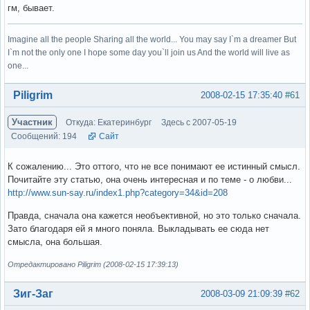
гм, бывает.
Imagine all the people Sharing all the world... You may say I`m a dreamer But
I`m not the only one I hope some day you`ll join us And the world will live as
one...
Вне форума
Piligrim
2008-02-15 17:35:40
#61
Участник
Откуда: Екатеринбург
Здесь с 2007-05-19
Сообщений: 194
Сайт
К сожалению... Это оттого, что не все понимают ее истинный смысл.
Почитайте эту статью, она очень интересная и по теме - о любви...
http://www.sun-say.ru/index1.php?category=34&id=208
Правда, сначала она кажется необъективной, но это только сначала.
Зато благодаря ей я много поняла. Выкладывать ее сюда нет
смысла, она большая.
Отредактировано Piligrim (2008-02-15 17:39:13)
Вне форума
Зиг-Заг
2008-03-09 21:09:39
#62