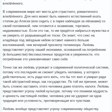
влюблённого.
В современном мире нет места для страстного, романтичного
влюблённого. Для него может быть намного естественней ехать
стопом до Аляски (или сидеть с в парке наблюдая за облаками) со
своей половинкой, чем готовится к экзаменам, торговать
недвижимостью. Если это так, то им придётся набраться мужества и
не умереть от разрывающей их тоски. Он знает, что секс на
кладбище под звёздным небом оставит намного больше
воспоминаний, чем вечерний просмотр телевизора. Любовь
представляет угрозу нашей экономике, основанной на потреблении
(в большинстве) бессмысленных продуктов и уверенности, что
потребление это увековечивает само себя.
Точно так же любовь угрожает и современной политической системе,
потому что последняя не сможет убедить человека, у которого
действительно, есть ради кого жить, что бы тот жил и умирал ради
такой абстрактной вещи, как государство. По той же причине, может
быть сложно заставить этого человека даже платить налоги. Любовь
представляет угрозу любой культуре, потому что понимая мудрость
и ценность настоящей любви, человека уже не удержит ни одна
традиция или условность, противоречащая его чувствам.
Любовь вообще представляет угрозу современному обществу.