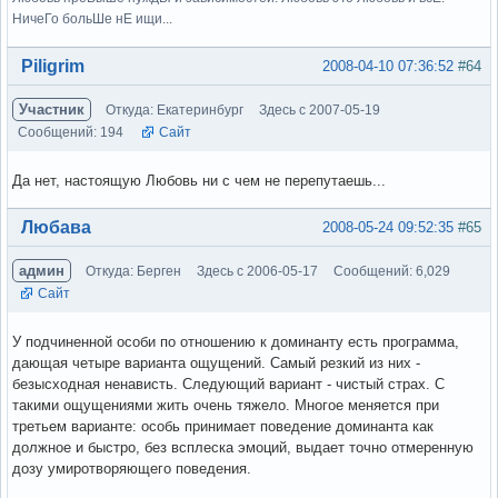
НичеГо больШе нЕ ищи...
Вне форума
Piligrim
2008-04-10 07:36:52
#64
Участник
Откуда: Екатеринбург
Здесь с 2007-05-19
Сообщений: 194
Сайт
Да нет, настоящую Любовь ни с чем не перепутаешь...
Вне форума
Любава
2008-05-24 09:52:35
#65
админ
Откуда: Берген
Здесь с 2006-05-17
Сообщений: 6,029
Сайт
У подчиненной особи по отношению к доминанту есть программа,
дающая четыре варианта ощущений. Самый резкий из них -
безысходная ненависть. Следующий вариант - чистый страх. С
такими ощущениями жить очень тяжело. Многое меняется при
третьем варианте: особь принимает поведение доминанта как
должное и быстро, без всплеска эмоций, выдает точно отмеренную
дозу умиротворяющего поведения.