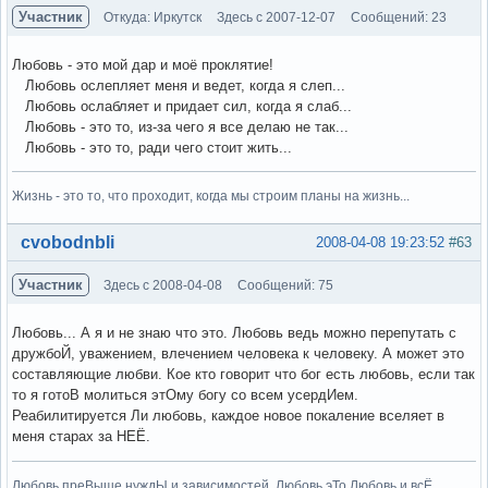
Участник
Откуда: Иркутск
Здесь с 2007-12-07
Сообщений: 23
Любовь - это мой дар и моё проклятие!
Любовь ослепляет меня и ведет, когда я слеп...
Любовь ослабляет и придает сил, когда я слаб...
Любовь - это то, из-за чего я все делаю не так...
Любовь - это то, ради чего стоит жить...
Жизнь - это то, что проходит, когда мы строим планы на жизнь...
Вне форума
cvobodnbli
2008-04-08 19:23:52
#63
Участник
Здесь с 2008-04-08
Сообщений: 75
Любовь... А я и не знаю что это. Любовь ведь можно перепутать с
дружбоЙ, уважением, влечением человека к человеку. А может это
составляющие любви. Кое кто говорит что бог есть любовь, если так
то я готоВ молиться этОму богу со всем усердИем.
Реабилитируется Ли любовь, каждое новое покаление вселяет в
меня старах за НЕЁ.
Любовь преВыше нуждЫ и зависимостей. Любовь эТо Любовь и всЁ.