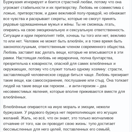
Буржуазия игнорирует и боится страстной любви, потому что она
угрожает стабильности и их притворству. Любовь не совместима с
ложью, притворством, и даже вежливой полу-правдой, но обнажает
все чувства и раскрывает секреты, которые не смогут принять
рядовые одомашненные мужья и жёны. Ты не сможешь лгать,
опираясь на свою эмоциональную и сексуальную ответственность.
Ситуации и идеи переполнят тебя, хочешь ты того или нет, вежливо
то или нет. Человек не может быть влюблён, и в тоже время быть
законопослушным, ответственным членом современного общества.
Любовь заставит вас делать вещи, которые не вписываются в эти
рамки. Настоящая любовь не иерархична, полна бунтарства,
презрительна к коварности, опасной для самих влюбленных и
окружающих, потому что служит только одному хозяину: страсти,
заставляющей человеческое сердце биться чаще. Любовь презирает
такие вещи, как самосохранение, послушание или стыд. Она толкает
людей на такие вещи как героизм… и анти-героизм – два
несовместимых явления, которые вполне приживаются вместе для
влюблённых.
Влюблённые опираются на иную мораль и эмоции, нежели
буржуазия. У рядового буржуа нет переполняющих его жгущих
желаний. Жаль, но всё, что он знает, это только молчаливое
отчаяние от того, как он проводит свою жизнь: тупо достигает
бессмысленных для него целей, поставленных его семьёй,