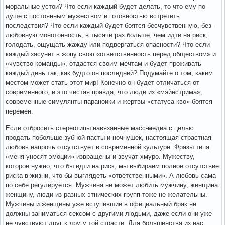
моральные устои? Что если каждый будет делать, то что ему по
душе с постоянным мужеством и готовностью встретить
последствия? Что если каждый будет боятся бесчувственную, без-
любовную монотонность, в тысячи раз больше, чем идти на риск,
голодать, ощущать жажду или подвергаться опасности? Что если
каждый засунет в жопу свою «ответственность перед обществом» и
«чувство команды», отдастся своим мечтам и будет проживать
каждый день так, как будто он последний? Подумайте о том, каким
местом может стать этот мир! Конечно он будет отличаться от
современного, и это чистая правда, что люди из «мэйнстрима»,
современные симулянты-параноики и жертвы «статуса кво» боятся
перемен.
Если отбросить стереотипы навязанные масс-медиа с целью
продать побольше зубной пасты и ночнушек, настоящая страстная
любовь напрочь отсутствует в современной культуре. Фразы типа
«меня уносят эмоции» извращены и звучат хмуро. Мужеству,
которое нужно, что бы идти на риск, мы выбираем полное отсутствие
риска в жизни, что бы выглядеть «ответственными». А любовь сама
по себе регулируется. Мужчина не может любить мужчину, женщина
женщину, люди из разных этнических групп тоже не желательны.
Мужчины и женщины уже вступившие в официальный брак не
должны заниматься сексом с другими людьми, даже если они уже
не чувствуют друг к другу той страсти. Для большинства из нас