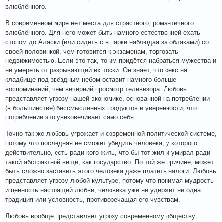
влюблённого.
В современном мире нет места для страстного, романтичного
влюблённого. Для него может быть намного естественней ехать
стопом до Аляски (или сидеть с в парке наблюдая за облаками) со
своей половинкой, чем готовится к экзаменам, торговать
недвижимостью. Если это так, то им придётся набраться мужества и
не умереть от разрывающей их тоски. Он знает, что секс на
кладбище под звёздным небом оставит намного больше
воспоминаний, чем вечерний просмотр телевизора. Любовь
представляет угрозу нашей экономике, основанной на потреблении
(в большинстве) бессмысленных продуктов и уверенности, что
потребление это увековечивает само себя.
Точно так же любовь угрожает и современной политической системе,
потому что последняя не сможет убедить человека, у которого
действительно, есть ради кого жить, что бы тот жил и умирал ради
такой абстрактной вещи, как государство. По той же причине, может
быть сложно заставить этого человека даже платить налоги. Любовь
представляет угрозу любой культуре, потому что понимая мудрость
и ценность настоящей любви, человека уже не удержит ни одна
традиция или условность, противоречащая его чувствам.
Любовь вообще представляет угрозу современному обществу.