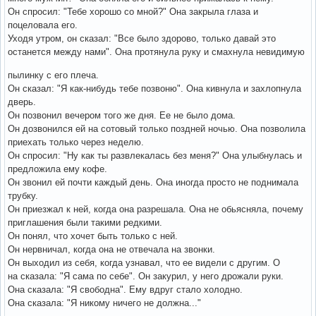
Он спросил: "Тебе хорошо со мной?" Она закрыла глаза и
поцеловала его.
Уходя утром, он сказал: "Все было здорово, только давай это
останется между нами". Она протянула руку и смахнула невидимую
пылинку с его плеча.
Он сказал: "Я как-нибудь тебе позвоню". Она кивнула и захлопнула
дверь.
Он позвонил вечером того же дня. Ее не было дома.
Он дозвонился ей на сотовый только поздней ночью. Она позволила
приехать только через неделю.
Он спросил: "Ну как ты развлекалась без меня?" Она улыбнулась и
предложила ему кофе.
Он звонил ей почти каждый день. Она иногда просто не поднимала
трубку.
Он приезжал к ней, когда она разрешала. Она не обьясняла, почему
приглашения были такими редкими.
Он понял, что хочет быть только с ней.
Он нервничал, когда она не отвечала на звонки.
Он выходил из себя, когда узнавал, что ее видели с другим. О
на сказала: "Я сама по себе". Он закурил, у него дрожали руки.
Она сказала: "Я свободна". Ему вдруг стало холодно.
Она сказала: "Я никому ничего не должна..."