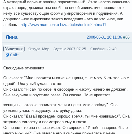
А четвертый вариант вообще поразительный. Из-за неосознаваемого
страха перед доминантом особь по своей инициативе проявляет к
нему все существующие формы умиротворения и подчинения. А
добровольное выражение такого поведения - это не что иное, как
любовь.
http://www.marchenko.biz/articles/dolnic2.htm#11
Вне форума
Лина
2008-05-31 18:11:36
#66
Участник
Откуда: Мир
Здесь с 2007-07-25
Сообщений: 40
Сайт
Свободные отношения
Он сказал: "Мне нравятся многие женщины, я не могу быть только с
одной". Она улыбнулась в ответ.
Он сказал: "Я сам по себе, я свободен и никому ничего не должен".
Она закурила и опустила глаза. Он сказал: "Мне нравятся
женщины, которые понимают меня и ценят мою свободу". Она
ухмыльнулась и выдохнула струйку дыма.
Он сказал: "Давай проведем хорошо время, ты мне нравишься". Она
затушила сигарету и посмотрела ему в глаза.
Он понял что она не возражает. Он спросил: "У тебя наверное было
много мужчин?" Она обняла его и сильнее прижалась к нему.