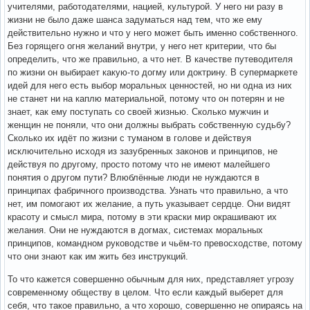
учителями, работодателями, нацией, культурой. У него ни разу в
жизни не было даже шанса задуматься над тем, что же ему
действительно нужно и что у него может быть именно собственного.
Без горящего огня желаний внутри, у него нет критерии, что бы
определить, что же правильно, а что нет. В качестве путеводителя
по жизни он выбирает какую-то догму или доктрину. В супермаркете
идей для него есть выбор моральных ценностей, но ни одна из них
не станет ни на каплю материальной, потому что он потерян и не
знает, как ему поступать со своей жизнью. Сколько мужчин и
женщин не поняли, что они должны выбрать собственную судьбу?
Сколько их идёт по жизни с туманом в голове и действуя
исключительно исходя из зазубренных законов и принципов, не
действуя по другому, просто потому что не имеют малейшего
понятия о другом пути? Влюблённые люди не нуждаются в
принципах фабричного производства. Узнать что правильно, а что
нет, им помогают их желание, а путь указывает сердце. Они видят
красоту и смысл мира, потому в эти краски мир окрашивают их
желания. Они не нуждаются в догмах, системах моральных
принципов, командном руководстве и чьём-то превосходстве, потому
что они знают как им жить без инструкций.
То что кажется совершенно обычным для них, представляет угрозу
современному обществу в целом. Что если каждый выберет для
себя, что такое правильно, а что хорошо, совершенно не опираясь на