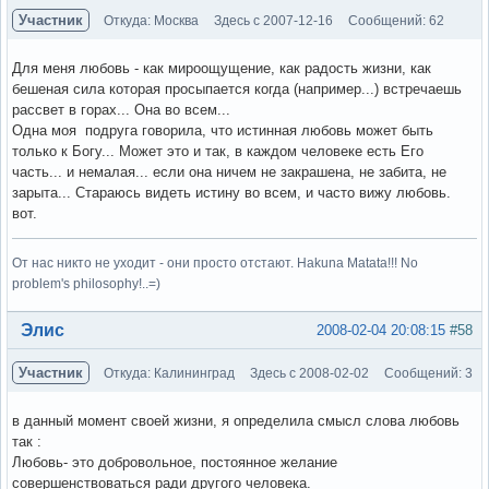
Участник
Откуда: Москва
Здесь с 2007-12-16
Сообщений: 62
Для меня любовь - как мироощущение, как радость жизни, как
бешеная сила которая просыпается когда (например...) встречаешь
рассвет в горах... Она во всем...
Одна моя подруга говорила, что истинная любовь может быть
только к Богу... Может это и так, в каждом человеке есть Его
часть... и немалая... если она ничем не закрашена, не забита, не
зарыта... Стараюсь видеть истину во всем, и часто вижу любовь.
вот.
От нас никто не уходит - они просто отстают. Hakuna Matata!!! No
problem's philosophy!..=)
Вне форума
Элис
2008-02-04 20:08:15
#58
Участник
Откуда: Калининград
Здесь с 2008-02-02
Сообщений: 3
в данный момент своей жизни, я определила смысл слова любовь
так :
Любовь- это добровольное, постоянное желание
совершенствоваться ради другого человека.