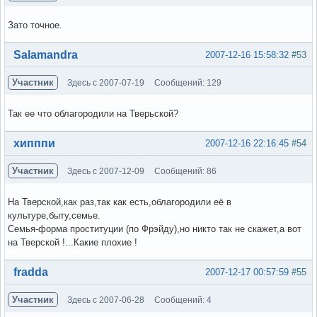
Зато точное.
Вне форума
Salamandra
2007-12-16 15:58:32
#53
Участник
Здесь с 2007-07-19
Сообщений: 129
Так ее что облагородили на Тверьской?
Вне форума
хипппи
2007-12-16 22:16:45
#54
Участник
Здесь с 2007-12-09
Сообщений: 86
На Тверской,как раз,так как есть,облагородили её в
культуре,быту,семье.
Семья-форма проституции (по Фрэйду),но никто так не скажет,а вот
на Тверской !...Какие плохие !
Вне форума
fradda
2007-12-17 00:57:59
#55
Участник
Здесь с 2007-06-28
Сообщений: 4