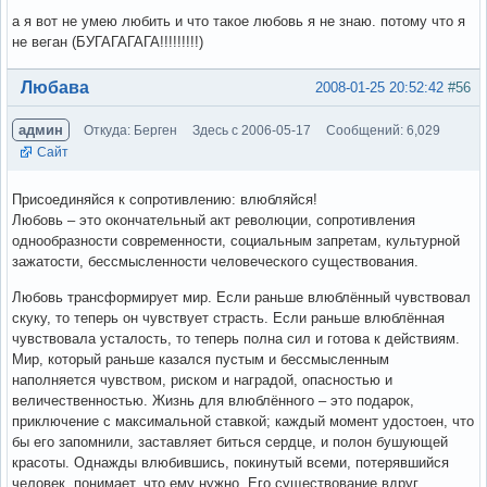
а я вот не умею любить и что такое любовь я не знаю. потому что я
не веган (БУГАГАГАГА!!!!!!!!!)
Вне форума
Любава
2008-01-25 20:52:42
#56
админ
Откуда: Берген
Здесь с 2006-05-17
Сообщений: 6,029
Сайт
Присоединяйся к сопротивлению: влюбляйся!
Любовь – это окончательный акт революции, сопротивления
однообразности современности, социальным запретам, культурной
зажатости, бессмысленности человеческого существования.
Любовь трансформирует мир. Если раньше влюблённый чувствовал
скуку, то теперь он чувствует страсть. Если раньше влюблённая
чувствовала усталость, то теперь полна сил и готова к действиям.
Мир, который раньше казался пустым и бессмысленным
наполняется чувством, риском и наградой, опасностью и
величественностью. Жизнь для влюблённого – это подарок,
приключение с максимальной ставкой; каждый момент удостоен, что
бы его запомнили, заставляет биться сердце, и полон бушующей
красоты. Однажды влюбившись, покинутый всеми, потерявшийся
человек, понимает, что ему нужно. Его существование вдруг