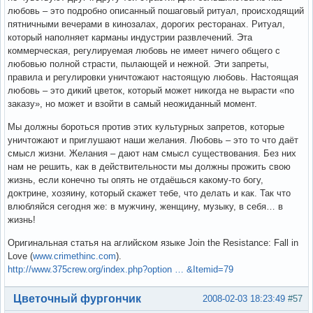
любовь – это подробно описанный пошаговый ритуал, происходящий
пятничными вечерами в кинозалах, дорогих ресторанах. Ритуал,
который наполняет карманы индустрии развлечений. Эта
коммерческая, регулируемая любовь не имеет ничего общего с
любовью полной страсти, пылающей и нежной. Эти запреты,
правила и регулировки уничтожают настоящую любовь. Настоящая
любовь – это дикий цветок, который может никогда не вырасти «по
заказу», но может и взойти в самый неожиданный момент.
Мы должны бороться против этих культурных запретов, которые
уничтожают и приглушают наши желания. Любовь – это то что даёт
смысл жизни. Желания – дают нам смысл существования. Без них
нам не решить, как в действительности мы должны прожить свою
жизнь, если конечно ты опять не отдаёшься какому-то богу,
доктрине, хозяину, который скажет тебе, что делать и как. Так что
влюбляйся сегодня же: в мужчину, женщину, музыку, в себя… в
жизнь!
Оригинальная статья на аглийском языке Join the Resistance: Fall in
Love (
www.crimethinc.com
).
http://www.375crew.org/index.php?option … &Itemid=79
Вне форума
Цветочный фургончик
2008-02-03 18:23:49
#57