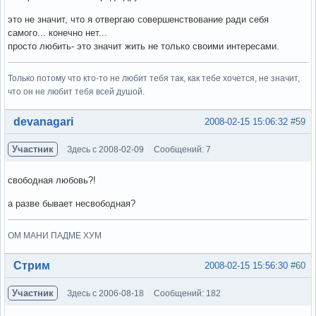
это не значит, что я отвергаю совершенствование ради себя
самого... конечно нет...
просто любить- это значит жить не только своими интересами.
Только потому что кто-то не любит тебя так, как тебе хочется, не значит,
что он не любит тебя всей душой.
Вне форума
devanagari
2008-02-15 15:06:32
#59
Участник
Здесь с 2008-02-09
Сообщений: 7
свободная любовь?!
а разве бывает несвободная?
ОМ МАНИ ПАДМЕ ХУМ
Вне форума
Стрим
2008-02-15 15:56:30
#60
Участник
Здесь с 2006-08-18
Сообщений: 182