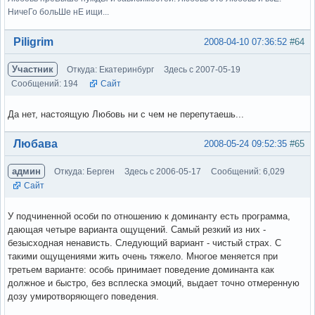
НичеГо больШе нЕ ищи...
Вне форума
Piligrim
2008-04-10 07:36:52
#64
Участник
Откуда: Екатеринбург
Здесь с 2007-05-19
Сообщений: 194
Сайт
Да нет, настоящую Любовь ни с чем не перепутаешь...
Вне форума
Любава
2008-05-24 09:52:35
#65
админ
Откуда: Берген
Здесь с 2006-05-17
Сообщений: 6,029
Сайт
У подчиненной особи по отношению к доминанту есть программа,
дающая четыре варианта ощущений. Самый резкий из них -
безысходная ненависть. Следующий вариант - чистый страх. С
такими ощущениями жить очень тяжело. Многое меняется при
третьем варианте: особь принимает поведение доминанта как
должное и быстро, без всплеска эмоций, выдает точно отмеренную
дозу умиротворяющего поведения.