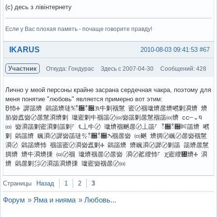
(с) десь з лівінтернету
Если у Вас плохая память - почаще говорите правду!
Вне форума
IKARUS
2010-08-03 09:41:53
#67
Участник
Откуда: Гондурас
Здесь с 2007-04-30
Сообщений: 428
Лично у меой персоны крайне засрана сердечная чакра, поэтому для
меня понятие "любовь" является примерно вот этим:
Ḅ㤄Ⰰ 䜄䈄㸄 䴄䈄㸄㼀℀ഀ਀ഀ਀ᜄ㐄㔄䄄䰄 䀄〄䄄㼄㸄㬄㸄㘄㔄㴄㸄 㸄
䐄㠄䘄㠄〄㬄䰄㴄㸄㔄 㼄䀄㔄㐄䄄䈄〄㈄㠄䈄㔄㬄䰄䄄䈄㈄㸄 ᴄင┄⌄ᤄ
㈄ 㠄㴄䈄㔄䀄㴄㔄䈄㔄⸀ ℄丄㐄〄 㼄㸄䄄䬄㬄〄丄䈄⸀ ഀ਀ഀ਀✄䈄㸄 㘄
㔄 䴄䈄㸄 㜄㴄〄䜄㠄䈄㼀℀ഀ਀ഀ਀ᔄ䄄㬄㠄 ㈄䬄 㸄㨄〄㜄〄㬄㠄䄄䰄
㴄〄 䴄䈄㸄㤄 䄄䈄䀄〄㴄㠄䘄㔄Ⰰ 䴄䈄㸄 㸄㜄㴄〄䜄〄㔄䈄 䈄㸄㬄䰄
㨄㸄 㸄㐄㴄㸄㨀 ㈄〄䄄 㼄㸄䄄㬄〄㬄㠄 㴄〄䔄䌄㤄⸀ ጄ䀄䌄㄄㸄Ⰰ 㴄
㸄 䴄㬄㔄㌄〄㴄䈄㴄㸄㨀 㼄䀄㠄䄄㬄〄㈄
Вне форума
Страницы
Назад
1
2
3
Форум
»
Яма и нияма
»
Любовь...