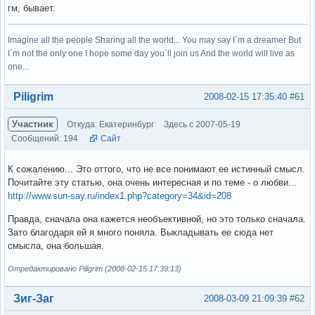
гм, бывает.
Imagine all the people Sharing all the world... You may say I`m a dreamer But
I`m not the only one I hope some day you`ll join us And the world will live as
one...
Вне форума
Piligrim
2008-02-15 17:35:40
#61
Участник
Откуда: Екатеринбург
Здесь с 2007-05-19
Сообщений: 194
Сайт
К сожалению... Это оттого, что не все понимают ее истинный смысл.
Почитайте эту статью, она очень интересная и по теме - о любви...
http://www.sun-say.ru/index1.php?category=34&id=208
Правда, сначала она кажется необъективной, но это только сначала.
Зато благодаря ей я много поняла. Выкладывать ее сюда нет
смысла, она большая.
Отредактировано Piligrim (2008-02-15 17:39:13)
Вне форума
Зиг-Заг
2008-03-09 21:09:39
#62