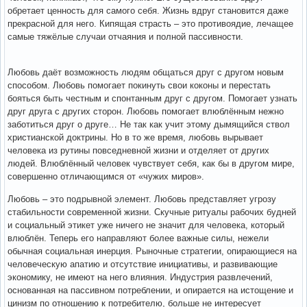
обретает ценность для самого себя. Жизнь вдруг становится даже
прекрасной для него. Кипящая страсть – это противоядие, лечащее
самые тяжёлые случаи отчаяния и полной пассивности.
Любовь даёт возможность людям общаться друг с другом новым
способом. Любовь помогает покинуть свои коконы и перестать
бояться быть честным и спонтанным друг с другом. Помогает узнать
друг друга с других сторон. Любовь помогает влюблённым нежно
заботиться друг о друге… Не так как учит этому дымящийся ствол
христианской доктрины. Но в то же время, любовь вырывает
человека из рутины повседневной жизни и отделяет от других
людей. Влюблённый человек чувствует себя, как бы в другом мире,
совершенно отличающимся от «чужих миров».
Любовь – это подрывной элемент. Любовь представляет угрозу
стабильности современной жизни. Скучные ритуалы рабочих будней
и социальный этикет уже ничего не значит для человека, который
влюблён. Теперь его направляют более важные силы, нежели
обычная социальная инерция. Рыночные стратегии, опирающиеся на
человеческую апатию и отсутствие инициативы, и развивающие
экономику, не имеют на него влияния. Индустрия развлечений,
основанная на пассивном потреблении, и опирается на истощение и
цинизм по отношению к потребителю, больше не интересует