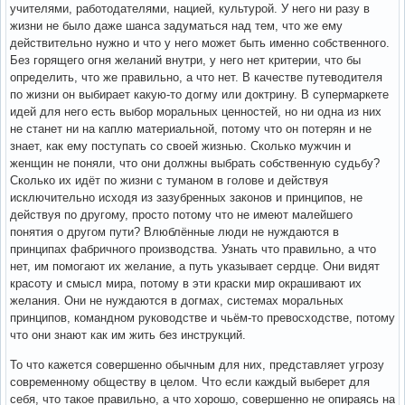
учителями, работодателями, нацией, культурой. У него ни разу в
жизни не было даже шанса задуматься над тем, что же ему
действительно нужно и что у него может быть именно собственного.
Без горящего огня желаний внутри, у него нет критерии, что бы
определить, что же правильно, а что нет. В качестве путеводителя
по жизни он выбирает какую-то догму или доктрину. В супермаркете
идей для него есть выбор моральных ценностей, но ни одна из них
не станет ни на каплю материальной, потому что он потерян и не
знает, как ему поступать со своей жизнью. Сколько мужчин и
женщин не поняли, что они должны выбрать собственную судьбу?
Сколько их идёт по жизни с туманом в голове и действуя
исключительно исходя из зазубренных законов и принципов, не
действуя по другому, просто потому что не имеют малейшего
понятия о другом пути? Влюблённые люди не нуждаются в
принципах фабричного производства. Узнать что правильно, а что
нет, им помогают их желание, а путь указывает сердце. Они видят
красоту и смысл мира, потому в эти краски мир окрашивают их
желания. Они не нуждаются в догмах, системах моральных
принципов, командном руководстве и чьём-то превосходстве, потому
что они знают как им жить без инструкций.
То что кажется совершенно обычным для них, представляет угрозу
современному обществу в целом. Что если каждый выберет для
себя, что такое правильно, а что хорошо, совершенно не опираясь на