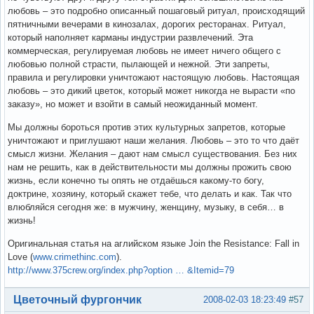
любовь – это подробно описанный пошаговый ритуал, происходящий
пятничными вечерами в кинозалах, дорогих ресторанах. Ритуал,
который наполняет карманы индустрии развлечений. Эта
коммерческая, регулируемая любовь не имеет ничего общего с
любовью полной страсти, пылающей и нежной. Эти запреты,
правила и регулировки уничтожают настоящую любовь. Настоящая
любовь – это дикий цветок, который может никогда не вырасти «по
заказу», но может и взойти в самый неожиданный момент.
Мы должны бороться против этих культурных запретов, которые
уничтожают и приглушают наши желания. Любовь – это то что даёт
смысл жизни. Желания – дают нам смысл существования. Без них
нам не решить, как в действительности мы должны прожить свою
жизнь, если конечно ты опять не отдаёшься какому-то богу,
доктрине, хозяину, который скажет тебе, что делать и как. Так что
влюбляйся сегодня же: в мужчину, женщину, музыку, в себя… в
жизнь!
Оригинальная статья на аглийском языке Join the Resistance: Fall in
Love (
www.crimethinc.com
).
http://www.375crew.org/index.php?option … &Itemid=79
Вне форума
Цветочный фургончик
2008-02-03 18:23:49
#57