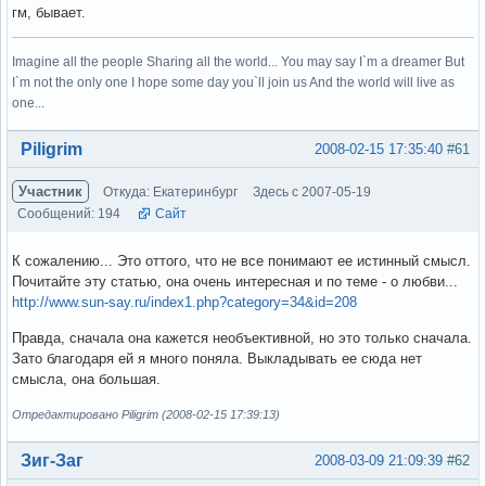
гм, бывает.
Imagine all the people Sharing all the world... You may say I`m a dreamer But
I`m not the only one I hope some day you`ll join us And the world will live as
one...
Вне форума
Piligrim
2008-02-15 17:35:40
#61
Участник
Откуда: Екатеринбург
Здесь с 2007-05-19
Сообщений: 194
Сайт
К сожалению... Это оттого, что не все понимают ее истинный смысл.
Почитайте эту статью, она очень интересная и по теме - о любви...
http://www.sun-say.ru/index1.php?category=34&id=208
Правда, сначала она кажется необъективной, но это только сначала.
Зато благодаря ей я много поняла. Выкладывать ее сюда нет
смысла, она большая.
Отредактировано Piligrim (2008-02-15 17:39:13)
Вне форума
Зиг-Заг
2008-03-09 21:09:39
#62