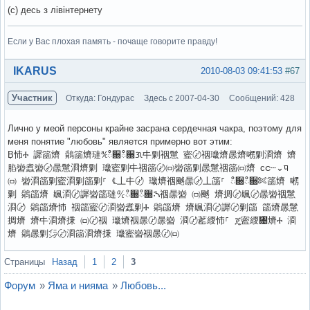
(с) десь з лівінтернету
Если у Вас плохая память - почаще говорите правду!
Вне форума
IKARUS
2010-08-03 09:41:53
#67
Участник
Откуда: Гондурас
Здесь с 2007-04-30
Сообщений: 428
Лично у меой персоны крайне засрана сердечная чакра, поэтому для
меня понятие "любовь" является примерно вот этим:
Ḅ㤄Ⰰ 䜄䈄㸄 䴄䈄㸄㼀℀ഀ਀ഀ਀ᜄ㐄㔄䄄䰄 䀄〄䄄㼄㸄㬄㸄㘄㔄㴄㸄 㸄
䐄㠄䘄㠄〄㬄䰄㴄㸄㔄 㼄䀄㔄㐄䄄䈄〄㈄㠄䈄㔄㬄䰄䄄䈄㈄㸄 ᴄင┄⌄ᤄ
㈄ 㠄㴄䈄㔄䀄㴄㔄䈄㔄⸀ ℄丄㐄〄 㼄㸄䄄䬄㬄〄丄䈄⸀ ഀ਀ഀ਀✄䈄㸄 㘄
㔄 䴄䈄㸄 㜄㴄〄䜄㠄䈄㼀℀ഀ਀ഀ਀ᔄ䄄㬄㠄 ㈄䬄 㸄㨄〄㜄〄㬄㠄䄄䰄
㴄〄 䴄䈄㸄㤄 䄄䈄䀄〄㴄㠄䘄㔄Ⰰ 䴄䈄㸄 㸄㜄㴄〄䜄〄㔄䈄 䈄㸄㬄䰄
㨄㸄 㸄㐄㴄㸄㨀 ㈄〄䄄 㼄㸄䄄㬄〄㬄㠄 㴄〄䔄䌄㤄⸀ ጄ䀄䌄㄄㸄Ⰰ 㴄
㸄 䴄㬄㔄㌄〄㴄䈄㴄㸄㨀 㼄䀄㠄䄄㬄〄㈄
Вне форума
Страницы
Назад
1
2
3
Форум
»
Яма и нияма
»
Любовь...