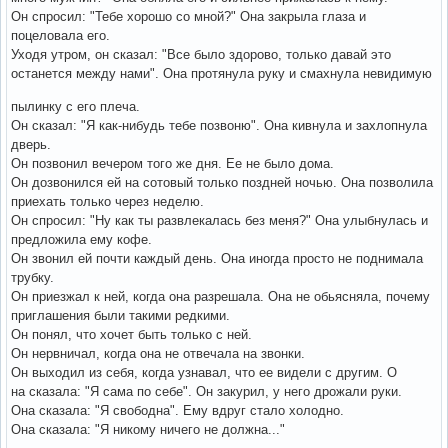
Он спросил: "Тебе хорошо со мной?" Она закрыла глаза и
поцеловала его.
Уходя утром, он сказал: "Все было здорово, только давай это
останется между нами". Она протянула руку и смахнула невидимую
пылинку с его плеча.
Он сказал: "Я как-нибудь тебе позвоню". Она кивнула и захлопнула
дверь.
Он позвонил вечером того же дня. Ее не было дома.
Он дозвонился ей на сотовый только поздней ночью. Она позволила
приехать только через неделю.
Он спросил: "Ну как ты развлекалась без меня?" Она улыбнулась и
предложила ему кофе.
Он звонил ей почти каждый день. Она иногда просто не поднимала
трубку.
Он приезжал к ней, когда она разрешала. Она не обьясняла, почему
приглашения были такими редкими.
Он понял, что хочет быть только с ней.
Он нервничал, когда она не отвечала на звонки.
Он выходил из себя, когда узнавал, что ее видели с другим. О
на сказала: "Я сама по себе". Он закурил, у него дрожали руки.
Она сказала: "Я свободна". Ему вдруг стало холодно.
Она сказала: "Я никому ничего не должна..."