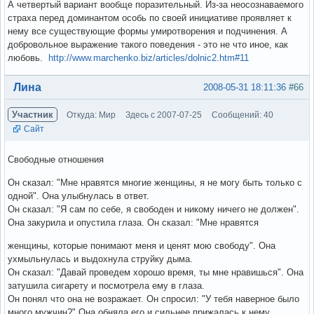
А четвертый вариант вообще поразительный. Из-за неосознаваемого
страха перед доминантом особь по своей инициативе проявляет к
нему все существующие формы умиротворения и подчинения. А
добровольное выражение такого поведения - это не что иное, как
любовь.
http://www.marchenko.biz/articles/dolnic2.htm#11
Вне форума
Лина
2008-05-31 18:11:36
#66
Участник
Откуда: Мир
Здесь с 2007-07-25
Сообщений: 40
Сайт
Свободные отношения
Он сказал: "Мне нравятся многие женщины, я не могу быть только с
одной". Она улыбнулась в ответ.
Он сказал: "Я сам по себе, я свободен и никому ничего не должен".
Она закурила и опустила глаза. Он сказал: "Мне нравятся
женщины, которые понимают меня и ценят мою свободу". Она
ухмыльнулась и выдохнула струйку дыма.
Он сказал: "Давай проведем хорошо время, ты мне нравишься". Она
затушила сигарету и посмотрела ему в глаза.
Он понял что она не возражает. Он спросил: "У тебя наверное было
много мужчин?" Она обняла его и сильнее прижалась к нему.