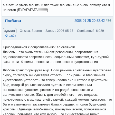
а я вот не умею любить и что такое любовь я не знаю. потому что я
не веган (БУГАГАГАГА!!!!!!!!!)
Вне форума
Любава
2008-01-25 20:52:42
#56
админ
Откуда: Берген
Здесь с 2006-05-17
Сообщений: 6,029
Сайт
Присоединяйся к сопротивлению: влюбляйся!
Любовь – это окончательный акт революции, сопротивления
однообразности современности, социальным запретам, культурной
зажатости, бессмысленности человеческого существования.
Любовь трансформирует мир. Если раньше влюблённый чувствовал
скуку, то теперь он чувствует страсть. Если раньше влюблённая
чувствовала усталость, то теперь полна сил и готова к действиям.
Мир, который раньше казался пустым и бессмысленным
наполняется чувством, риском и наградой, опасностью и
величественностью. Жизнь для влюблённого – это подарок,
приключение с максимальной ставкой; каждый момент удостоен, что
бы его запомнили, заставляет биться сердце, и полон бушующей
красоты. Однажды влюбившись, покинутый всеми, потерявшийся
человек, понимает, что ему нужно. Его существование вдруг