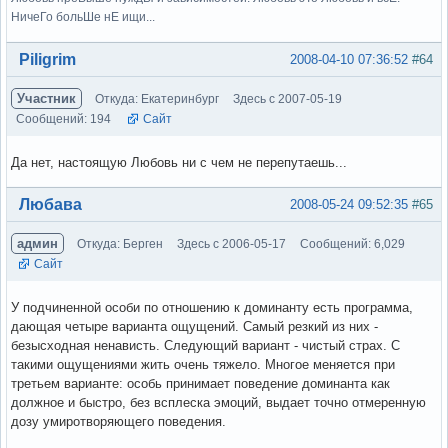
НичеГо больШе нЕ ищи...
Вне форума
Piligrim
2008-04-10 07:36:52
#64
Участник
Откуда: Екатеринбург
Здесь с 2007-05-19
Сообщений: 194
Сайт
Да нет, настоящую Любовь ни с чем не перепутаешь...
Вне форума
Любава
2008-05-24 09:52:35
#65
админ
Откуда: Берген
Здесь с 2006-05-17
Сообщений: 6,029
Сайт
У подчиненной особи по отношению к доминанту есть программа,
дающая четыре варианта ощущений. Самый резкий из них -
безысходная ненависть. Следующий вариант - чистый страх. С
такими ощущениями жить очень тяжело. Многое меняется при
третьем варианте: особь принимает поведение доминанта как
должное и быстро, без всплеска эмоций, выдает точно отмеренную
дозу умиротворяющего поведения.