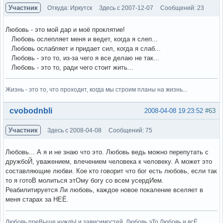
Участник
Откуда: Иркутск
Здесь с 2007-12-07
Сообщений: 23
Любовь - это мой дар и моё проклятие!
Любовь ослепляет меня и ведет, когда я слеп...
Любовь ослабляет и придает сил, когда я слаб...
Любовь - это то, из-за чего я все делаю не так...
Любовь - это то, ради чего стоит жить...
Жизнь - это то, что проходит, когда мы строим планы на жизнь...
Вне форума
cvobodnbli
2008-04-08 19:23:52
#63
Участник
Здесь с 2008-04-08
Сообщений: 75
Любовь... А я и не знаю что это. Любовь ведь можно перепутать с
дружбоЙ, уважением, влечением человека к человеку. А может это
составляющие любви. Кое кто говорит что бог есть любовь, если так
то я готоВ молиться этОму богу со всем усердИем.
Реабилитируется Ли любовь, каждое новое покаление вселяет в
меня старах за НЕЁ.
Любовь преВыше нуждЫ и зависимостей. Любовь эТо Любовь и всЁ.