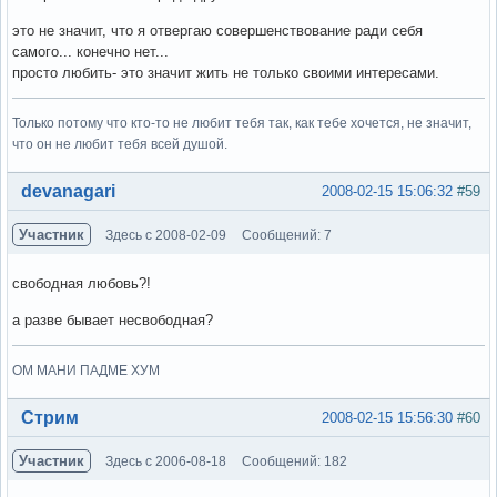
это не значит, что я отвергаю совершенствование ради себя
самого... конечно нет...
просто любить- это значит жить не только своими интересами.
Только потому что кто-то не любит тебя так, как тебе хочется, не значит,
что он не любит тебя всей душой.
Вне форума
devanagari
2008-02-15 15:06:32
#59
Участник
Здесь с 2008-02-09
Сообщений: 7
свободная любовь?!
а разве бывает несвободная?
ОМ МАНИ ПАДМЕ ХУМ
Вне форума
Стрим
2008-02-15 15:56:30
#60
Участник
Здесь с 2006-08-18
Сообщений: 182