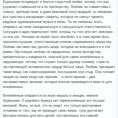
Буржуазия игнорирует и боится страстной любви, потому что она
угрожает стабильности и их притворству. Любовь не совместима с
ложью, притворством, и даже вежливой полу-правдой, но обнажает
все чувства и раскрывает секреты, которые не смогут принять
рядовые одомашненные мужья и жёны. Ты не сможешь лгать,
опираясь на свою эмоциональную и сексуальную ответственность.
Ситуации и идеи переполнят тебя, хочешь ты того или нет, вежливо
то или нет. Человек не может быть влюблён, и в тоже время быть
законопослушным, ответственным членом современного общества.
Любовь заставит вас делать вещи, которые не вписываются в эти
рамки. Настоящая любовь не иерархична, полна бунтарства,
презрительна к коварности, опасной для самих влюбленных и
окружающих, потому что служит только одному хозяину: страсти,
заставляющей человеческое сердце биться чаще. Любовь презирает
такие вещи, как самосохранение, послушание или стыд. Она толкает
людей на такие вещи как героизм… и анти-героизм – два
несовместимых явления, которые вполне приживаются вместе для
влюблённых.
Влюблённые опираются на иную мораль и эмоции, нежели
буржуазия. У рядового буржуа нет переполняющих его жгущих
желаний. Жаль, но всё, что он знает, это только молчаливое
отчаяние от того, как он проводит свою жизнь: тупо достигает
бессмысленных для него целей, поставленных его семьёй,