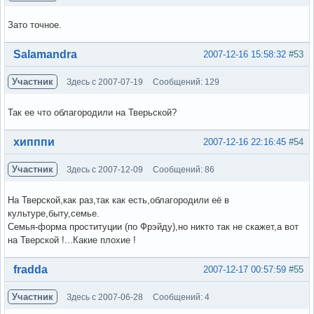
Зато точное.
Вне форума
Salamandra
2007-12-16 15:58:32
#53
Участник
Здесь с 2007-07-19
Сообщений: 129
Так ее что облагородили на Тверьской?
Вне форума
хипппи
2007-12-16 22:16:45
#54
Участник
Здесь с 2007-12-09
Сообщений: 86
На Тверской,как раз,так как есть,облагородили её в
культуре,быту,семье.
Семья-форма проституции (по Фрэйду),но никто так не скажет,а вот
на Тверской !...Какие плохие !
Вне форума
fradda
2007-12-17 00:57:59
#55
Участник
Здесь с 2007-06-28
Сообщений: 4