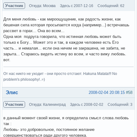
Участник
Откуда: Москва
Здесь с 2007-12-16
Сообщений: 62
Для меня любовь - как мироощущение, как радость жизни, как
бешеная сила которая просыпается когда (например...) встречаешь
рассвет в горах... Она во всем...
Одна моя подруга говорила, что истинная любовь может быть
только к Богу... Может это и так, в каждом человеке есть Его
часть... и немалая... если она ничем не закрашена, не забита, не
зарыта... Стараюсь видеть истину во всем, и часто вижу любовь.
вот.
От нас никто не уходит - они просто отстают. Hakuna Matata!!! No
problem's philosophy!..=)
Вне форума
Элис
2008-02-04 20:08:15
#58
Участник
Откуда: Калининград
Здесь с 2008-02-02
Сообщений: 3
в данный момент своей жизни, я определила смысл слова любовь
так :
Любовь- это добровольное, постоянное желание
совершенствоваться ради другого человека.