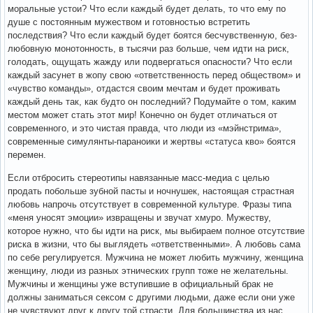
моральные устои? Что если каждый будет делать, то что ему по
душе с постоянным мужеством и готовностью встретить
последствия? Что если каждый будет боятся бесчувственную, без-
любовную монотонность, в тысячи раз больше, чем идти на риск,
голодать, ощущать жажду или подвергаться опасности? Что если
каждый засунет в жопу свою «ответственность перед обществом» и
«чувство команды», отдастся своим мечтам и будет проживать
каждый день так, как будто он последний? Подумайте о том, каким
местом может стать этот мир! Конечно он будет отличаться от
современного, и это чистая правда, что люди из «мэйнстрима»,
современные симулянты-параноики и жертвы «статуса кво» боятся
перемен.
Если отбросить стереотипы навязанные масс-медиа с целью
продать побольше зубной пасты и ночнушек, настоящая страстная
любовь напрочь отсутствует в современной культуре. Фразы типа
«меня уносят эмоции» извращены и звучат хмуро. Мужеству,
которое нужно, что бы идти на риск, мы выбираем полное отсутствие
риска в жизни, что бы выглядеть «ответственными». А любовь сама
по себе регулируется. Мужчина не может любить мужчину, женщина
женщину, люди из разных этнических групп тоже не желательны.
Мужчины и женщины уже вступившие в официальный брак не
должны заниматься сексом с другими людьми, даже если они уже
не чувствуют друг к другу той страсти. Для большинства из нас