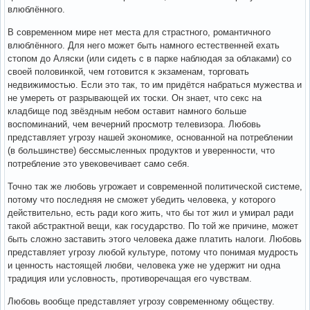
влюблённого.
В современном мире нет места для страстного, романтичного
влюблённого. Для него может быть намного естественней ехать
стопом до Аляски (или сидеть с в парке наблюдая за облаками) со
своей половинкой, чем готовится к экзаменам, торговать
недвижимостью. Если это так, то им придётся набраться мужества и
не умереть от разрывающей их тоски. Он знает, что секс на
кладбище под звёздным небом оставит намного больше
воспоминаний, чем вечерний просмотр телевизора. Любовь
представляет угрозу нашей экономике, основанной на потреблении
(в большинстве) бессмысленных продуктов и уверенности, что
потребление это увековечивает само себя.
Точно так же любовь угрожает и современной политической системе,
потому что последняя не сможет убедить человека, у которого
действительно, есть ради кого жить, что бы тот жил и умирал ради
такой абстрактной вещи, как государство. По той же причине, может
быть сложно заставить этого человека даже платить налоги. Любовь
представляет угрозу любой культуре, потому что понимая мудрость
и ценность настоящей любви, человека уже не удержит ни одна
традиция или условность, противоречащая его чувствам.
Любовь вообще представляет угрозу современному обществу.