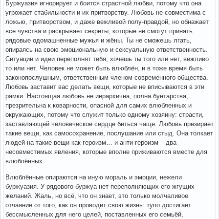
Буржуазия игнорирует и боится страстной любви, потому что она
угрожает стабильности и их притворству. Любовь не совместима с
ложью, притворством, и даже вежливой полу-правдой, но обнажает
все чувства и раскрывает секреты, которые не смогут принять
рядовые одомашненные мужья и жёны. Ты не сможешь лгать,
опираясь на свою эмоциональную и сексуальную ответственность.
Ситуации и идеи переполнят тебя, хочешь ты того или нет, вежливо
то или нет. Человек не может быть влюблён, и в тоже время быть
законопослушным, ответственным членом современного общества.
Любовь заставит вас делать вещи, которые не вписываются в эти
рамки. Настоящая любовь не иерархична, полна бунтарства,
презрительна к коварности, опасной для самих влюбленных и
окружающих, потому что служит только одному хозяину: страсти,
заставляющей человеческое сердце биться чаще. Любовь презирает
такие вещи, как самосохранение, послушание или стыд. Она толкает
людей на такие вещи как героизм… и анти-героизм – два
несовместимых явления, которые вполне приживаются вместе для
влюблённых.
Влюблённые опираются на иную мораль и эмоции, нежели
буржуазия. У рядового буржуа нет переполняющих его жгущих
желаний. Жаль, но всё, что он знает, это только молчаливое
отчаяние от того, как он проводит свою жизнь: тупо достигает
бессмысленных для него целей, поставленных его семьёй,