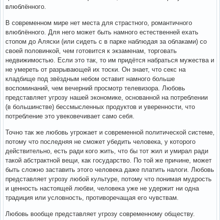
влюблённого.
В современном мире нет места для страстного, романтичного
влюблённого. Для него может быть намного естественней ехать
стопом до Аляски (или сидеть с в парке наблюдая за облаками) со
своей половинкой, чем готовится к экзаменам, торговать
недвижимостью. Если это так, то им придётся набраться мужества и
не умереть от разрывающей их тоски. Он знает, что секс на
кладбище под звёздным небом оставит намного больше
воспоминаний, чем вечерний просмотр телевизора. Любовь
представляет угрозу нашей экономике, основанной на потреблении
(в большинстве) бессмысленных продуктов и уверенности, что
потребление это увековечивает само себя.
Точно так же любовь угрожает и современной политической системе,
потому что последняя не сможет убедить человека, у которого
действительно, есть ради кого жить, что бы тот жил и умирал ради
такой абстрактной вещи, как государство. По той же причине, может
быть сложно заставить этого человека даже платить налоги. Любовь
представляет угрозу любой культуре, потому что понимая мудрость
и ценность настоящей любви, человека уже не удержит ни одна
традиция или условность, противоречащая его чувствам.
Любовь вообще представляет угрозу современному обществу.