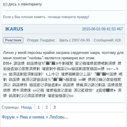
(с) десь з лівінтернету
Если у Вас плохая память - почаще говорите правду!
Вне форума
IKARUS
2010-08-03 09:41:53
#67
Участник
Откуда: Гондурас
Здесь с 2007-04-30
Сообщений: 428
Лично у меой персоны крайне засрана сердечная чакра, поэтому для
меня понятие "любовь" является примерно вот этим:
Ḅ㤄Ⰰ 䜄䈄㸄 䴄䈄㸄㼀℀ഀ਀ഀ਀ᜄ㐄㔄䄄䰄 䀄〄䄄㼄㸄㬄㸄㘄㔄㴄㸄 㸄
䐄㠄䘄㠄〄㬄䰄㴄㸄㔄 㼄䀄㔄㐄䄄䈄〄㈄㠄䈄㔄㬄䰄䄄䈄㈄㸄 ᴄင┄⌄ᤄ
㈄ 㠄㴄䈄㔄䀄㴄㔄䈄㔄⸀ ℄丄㐄〄 㼄㸄䄄䬄㬄〄丄䈄⸀ ഀ਀ഀ਀✄䈄㸄 㘄
㔄 䴄䈄㸄 㜄㴄〄䜄㠄䈄㼀℀ഀ਀ഀ਀ᔄ䄄㬄㠄 ㈄䬄 㸄㨄〄㜄〄㬄㠄䄄䰄
㴄〄 䴄䈄㸄㤄 䄄䈄䀄〄㴄㠄䘄㔄Ⰰ 䴄䈄㸄 㸄㜄㴄〄䜄〄㔄䈄 䈄㸄㬄䰄
㨄㸄 㸄㐄㴄㸄㨀 ㈄〄䄄 㼄㸄䄄㬄〄㬄㠄 㴄〄䔄䌄㤄⸀ ጄ䀄䌄㄄㸄Ⰰ 㴄
㸄 䴄㬄㔄㌄〄㴄䈄㴄㸄㨀 㼄䀄㠄䄄㬄〄㈄
Вне форума
Страницы
Назад
1
2
3
Форум
»
Яма и нияма
»
Любовь...