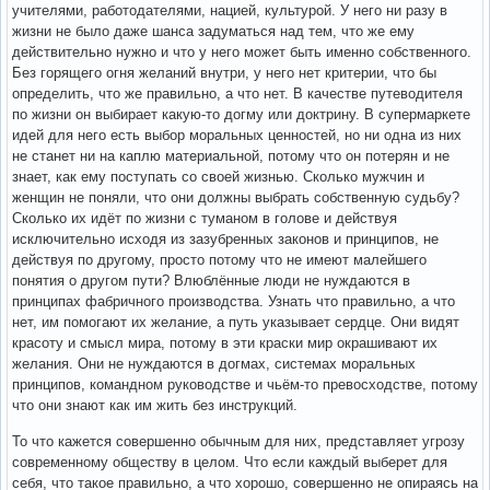
учителями, работодателями, нацией, культурой. У него ни разу в
жизни не было даже шанса задуматься над тем, что же ему
действительно нужно и что у него может быть именно собственного.
Без горящего огня желаний внутри, у него нет критерии, что бы
определить, что же правильно, а что нет. В качестве путеводителя
по жизни он выбирает какую-то догму или доктрину. В супермаркете
идей для него есть выбор моральных ценностей, но ни одна из них
не станет ни на каплю материальной, потому что он потерян и не
знает, как ему поступать со своей жизнью. Сколько мужчин и
женщин не поняли, что они должны выбрать собственную судьбу?
Сколько их идёт по жизни с туманом в голове и действуя
исключительно исходя из зазубренных законов и принципов, не
действуя по другому, просто потому что не имеют малейшего
понятия о другом пути? Влюблённые люди не нуждаются в
принципах фабричного производства. Узнать что правильно, а что
нет, им помогают их желание, а путь указывает сердце. Они видят
красоту и смысл мира, потому в эти краски мир окрашивают их
желания. Они не нуждаются в догмах, системах моральных
принципов, командном руководстве и чьём-то превосходстве, потому
что они знают как им жить без инструкций.
То что кажется совершенно обычным для них, представляет угрозу
современному обществу в целом. Что если каждый выберет для
себя, что такое правильно, а что хорошо, совершенно не опираясь на