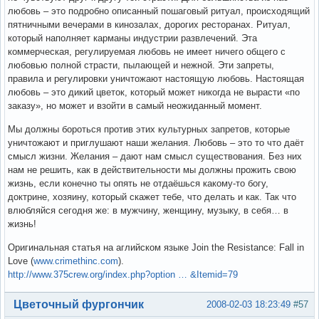
любовь – это подробно описанный пошаговый ритуал, происходящий
пятничными вечерами в кинозалах, дорогих ресторанах. Ритуал,
который наполняет карманы индустрии развлечений. Эта
коммерческая, регулируемая любовь не имеет ничего общего с
любовью полной страсти, пылающей и нежной. Эти запреты,
правила и регулировки уничтожают настоящую любовь. Настоящая
любовь – это дикий цветок, который может никогда не вырасти «по
заказу», но может и взойти в самый неожиданный момент.
Мы должны бороться против этих культурных запретов, которые
уничтожают и приглушают наши желания. Любовь – это то что даёт
смысл жизни. Желания – дают нам смысл существования. Без них
нам не решить, как в действительности мы должны прожить свою
жизнь, если конечно ты опять не отдаёшься какому-то богу,
доктрине, хозяину, который скажет тебе, что делать и как. Так что
влюбляйся сегодня же: в мужчину, женщину, музыку, в себя… в
жизнь!
Оригинальная статья на аглийском языке Join the Resistance: Fall in
Love (
www.crimethinc.com
).
http://www.375crew.org/index.php?option … &Itemid=79
Вне форума
Цветочный фургончик
2008-02-03 18:23:49
#57