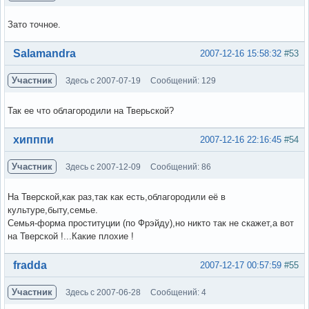
Зато точное.
Вне форума
Salamandra
2007-12-16 15:58:32
#53
Участник
Здесь с 2007-07-19
Сообщений: 129
Так ее что облагородили на Тверьской?
Вне форума
хипппи
2007-12-16 22:16:45
#54
Участник
Здесь с 2007-12-09
Сообщений: 86
На Тверской,как раз,так как есть,облагородили её в
культуре,быту,семье.
Семья-форма проституции (по Фрэйду),но никто так не скажет,а вот
на Тверской !...Какие плохие !
Вне форума
fradda
2007-12-17 00:57:59
#55
Участник
Здесь с 2007-06-28
Сообщений: 4