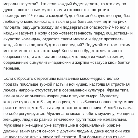
моральные устои? Что если каждый будет делать, то что ему по
душе с постоянным мужеством и готовностью встретить
последствия? Что если каждый будет боятся бесчувственную, без-
любовную монотонность, в тысячи раз больше, чем идти на риск,
голодать, ощущать жажду или подвергаться опасности? Что если
каждый засунет в жопу свою «ответственность перед обществом» и
«чувство команды», отдастся своим мечтам и будет проживать
каждый день так, как будто он последний? Подумайте о том, каким
местом может стать этот мир! Конечно он будет отличаться от
современного, и это чистая правда, что люди из «мэйнстрима»,
современные симулянты-параноики и жертвы «статуса кво» боятся
перемен.
Если отбросить стереотипы навязанные масс-медиа с целью
продать побольше зубной пасты и ночнушек, настоящая страстная
любовь напрочь отсутствует в современной культуре. Фразы типа
«меня уносят эмоции» извращены и звучат хмуро. Мужеству,
которое нужно, что бы идти на риск, мы выбираем полное отсутствие
риска в жизни, что бы выглядеть «ответственными». А любовь сама
по себе регулируется. Мужчина не может любить мужчину, женщина
женщину, люди из разных этнических групп тоже не желательны.
Мужчины и женщины уже вступившие в официальный брак не
должны заниматься сексом с другими людьми, даже если они уже
не чувствуют друг к другу той страсти. Для большинства из нас