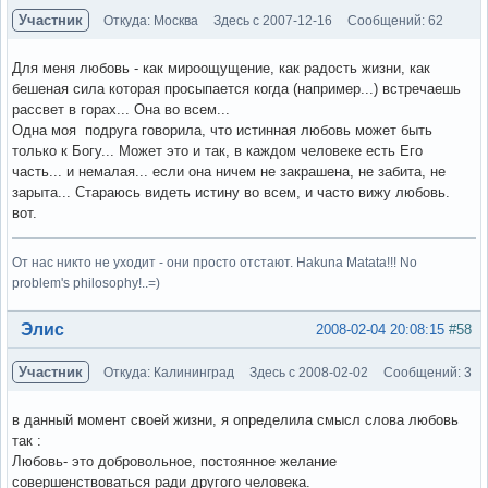
Участник
Откуда: Москва
Здесь с 2007-12-16
Сообщений: 62
Для меня любовь - как мироощущение, как радость жизни, как
бешеная сила которая просыпается когда (например...) встречаешь
рассвет в горах... Она во всем...
Одна моя подруга говорила, что истинная любовь может быть
только к Богу... Может это и так, в каждом человеке есть Его
часть... и немалая... если она ничем не закрашена, не забита, не
зарыта... Стараюсь видеть истину во всем, и часто вижу любовь.
вот.
От нас никто не уходит - они просто отстают. Hakuna Matata!!! No
problem's philosophy!..=)
Вне форума
Элис
2008-02-04 20:08:15
#58
Участник
Откуда: Калининград
Здесь с 2008-02-02
Сообщений: 3
в данный момент своей жизни, я определила смысл слова любовь
так :
Любовь- это добровольное, постоянное желание
совершенствоваться ради другого человека.