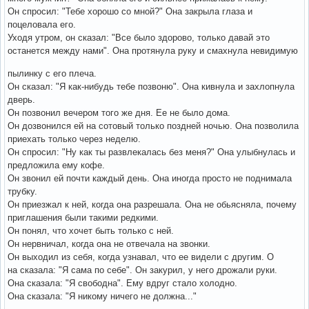
Он спросил: "Тебе хорошо со мной?" Она закрыла глаза и
поцеловала его.
Уходя утром, он сказал: "Все было здорово, только давай это
останется между нами". Она протянула руку и смахнула невидимую
пылинку с его плеча.
Он сказал: "Я как-нибудь тебе позвоню". Она кивнула и захлопнула
дверь.
Он позвонил вечером того же дня. Ее не было дома.
Он дозвонился ей на сотовый только поздней ночью. Она позволила
приехать только через неделю.
Он спросил: "Ну как ты развлекалась без меня?" Она улыбнулась и
предложила ему кофе.
Он звонил ей почти каждый день. Она иногда просто не поднимала
трубку.
Он приезжал к ней, когда она разрешала. Она не обьясняла, почему
приглашения были такими редкими.
Он понял, что хочет быть только с ней.
Он нервничал, когда она не отвечала на звонки.
Он выходил из себя, когда узнавал, что ее видели с другим. О
на сказала: "Я сама по себе". Он закурил, у него дрожали руки.
Она сказала: "Я свободна". Ему вдруг стало холодно.
Она сказала: "Я никому ничего не должна..."