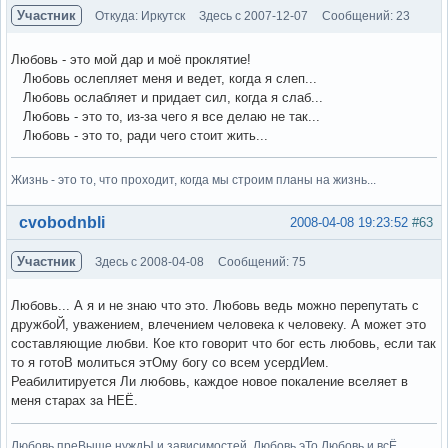
Участник
Откуда: Иркутск
Здесь с 2007-12-07
Сообщений: 23
Любовь - это мой дар и моё проклятие!
Любовь ослепляет меня и ведет, когда я слеп...
Любовь ослабляет и придает сил, когда я слаб...
Любовь - это то, из-за чего я все делаю не так...
Любовь - это то, ради чего стоит жить...
Жизнь - это то, что проходит, когда мы строим планы на жизнь...
Вне форума
cvobodnbli
2008-04-08 19:23:52
#63
Участник
Здесь с 2008-04-08
Сообщений: 75
Любовь... А я и не знаю что это. Любовь ведь можно перепутать с
дружбоЙ, уважением, влечением человека к человеку. А может это
составляющие любви. Кое кто говорит что бог есть любовь, если так
то я готоВ молиться этОму богу со всем усердИем.
Реабилитируется Ли любовь, каждое новое покаление вселяет в
меня старах за НЕЁ.
Любовь преВыше нуждЫ и зависимостей. Любовь эТо Любовь и всЁ.