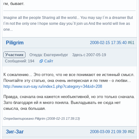
гм, бывает.
Imagine all the people Sharing all the world... You may say I`m a dreamer But
I`m not the only one I hope some day you`ll join us And the world will live as
one...
Вне форума
Piligrim
2008-02-15 17:35:40
#61
Участник
Откуда: Екатеринбург
Здесь с 2007-05-19
Сообщений: 194
Сайт
К сожалению... Это оттого, что не все понимают ее истинный смысл.
Почитайте эту статью, она очень интересная и по теме - о любви...
http://www.sun-say.ru/index1.php?category=34&id=208
Правда, сначала она кажется необъективной, но это только сначала.
Зато благодаря ей я много поняла. Выкладывать ее сюда нет
смысла, она большая.
Отредактировано Piligrim (2008-02-15 17:39:13)
Вне форума
Зиг-Заг
2008-03-09 21:09:39
#62