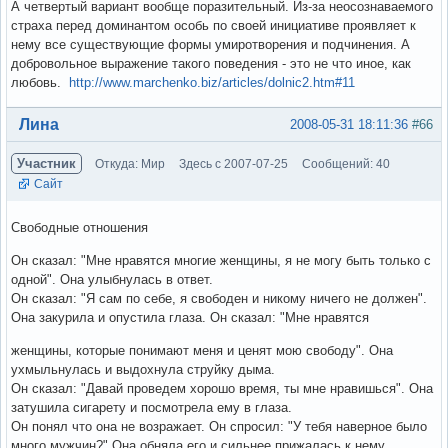
А четвертый вариант вообще поразительный. Из-за неосознаваемого
страха перед доминантом особь по своей инициативе проявляет к
нему все существующие формы умиротворения и подчинения. А
добровольное выражение такого поведения - это не что иное, как
любовь.
http://www.marchenko.biz/articles/dolnic2.htm#11
Вне форума
Лина
2008-05-31 18:11:36
#66
Участник
Откуда: Мир
Здесь с 2007-07-25
Сообщений: 40
Сайт
Свободные отношения
Он сказал: "Мне нравятся многие женщины, я не могу быть только с
одной". Она улыбнулась в ответ.
Он сказал: "Я сам по себе, я свободен и никому ничего не должен".
Она закурила и опустила глаза. Он сказал: "Мне нравятся
женщины, которые понимают меня и ценят мою свободу". Она
ухмыльнулась и выдохнула струйку дыма.
Он сказал: "Давай проведем хорошо время, ты мне нравишься". Она
затушила сигарету и посмотрела ему в глаза.
Он понял что она не возражает. Он спросил: "У тебя наверное было
много мужчин?" Она обняла его и сильнее прижалась к нему.