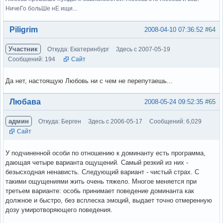
НичеГо больШе нЕ ищи...
Вне форума
Piligrim
2008-04-10 07:36:52
#64
Участник
Откуда: Екатеринбург
Здесь с 2007-05-19
Сообщений: 194
Сайт
Да нет, настоящую Любовь ни с чем не перепутаешь...
Вне форума
Любава
2008-05-24 09:52:35
#65
админ
Откуда: Берген
Здесь с 2006-05-17
Сообщений: 6,029
Сайт
У подчиненной особи по отношению к доминанту есть программа,
дающая четыре варианта ощущений. Самый резкий из них -
безысходная ненависть. Следующий вариант - чистый страх. С
такими ощущениями жить очень тяжело. Многое меняется при
третьем варианте: особь принимает поведение доминанта как
должное и быстро, без всплеска эмоций, выдает точно отмеренную
дозу умиротворяющего поведения.