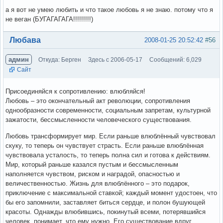
а я вот не умею любить и что такое любовь я не знаю. потому что я
не веган (БУГАГАГАГА!!!!!!!!!)
Вне форума
Любава
2008-01-25 20:52:42
#56
админ
Откуда: Берген
Здесь с 2006-05-17
Сообщений: 6,029
Сайт
Присоединяйся к сопротивлению: влюбляйся!
Любовь – это окончательный акт революции, сопротивления
однообразности современности, социальным запретам, культурной
зажатости, бессмысленности человеческого существования.
Любовь трансформирует мир. Если раньше влюблённый чувствовал
скуку, то теперь он чувствует страсть. Если раньше влюблённая
чувствовала усталость, то теперь полна сил и готова к действиям.
Мир, который раньше казался пустым и бессмысленным
наполняется чувством, риском и наградой, опасностью и
величественностью. Жизнь для влюблённого – это подарок,
приключение с максимальной ставкой; каждый момент удостоен, что
бы его запомнили, заставляет биться сердце, и полон бушующей
красоты. Однажды влюбившись, покинутый всеми, потерявшийся
человек, понимает, что ему нужно. Его существование вдруг