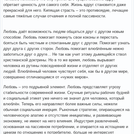
обретает ценность для самого себя. Жизнь вдруг становится даже
прекрасной для него. Кипящая страсть – это противоядие, лечащее
самые тяжёлые случаи отчаяния и полной пассивности.
Любовь даёт возможность людям общаться друг с другом новым
способом. Любовь помогает покинуть свои коконы и перестать
бояться быть честным и спонтанным друг с другом. Помогает узнать
друг друга с других сторон. Любовь помогает влюблённым нежно
заботиться друг о друге… Не так как учит этому дымящийся ствол
христианской доктрины. Но в то же время, любовь вырывает
человека из рутины повседневной жизни и отделяет от других
людей. Влюблённый человек чувствует себя, как бы в другом мире,
совершенно отличающимся от «чужих миров».
Любовь – это подрывной элемент. Любовь представляет угрозу
стабильности современной жизни. Скучные ритуалы рабочих будней
и социальный этикет уже ничего не значит для человека, который
влюблён. Теперь его направляют более важные силы, нежели
обычная социальная инерция. Рыночные стратегии, опирающиеся на
человеческую апатию и отсутствие инициативы, и развивающие
экономику, не имеют на него влияния. Индустрия развлечений,
основанная на пассивном потреблении, и опирается на истощение и
цинизм по отношению к потребителю, больше не интересует