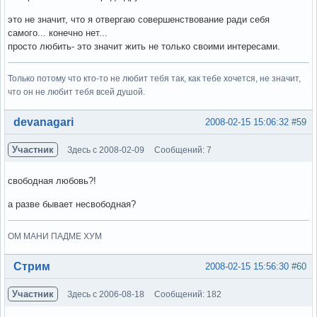
это не значит, что я отвергаю совершенствование ради себя
самого... конечно нет...
просто любить- это значит жить не только своими интересами.
Только потому что кто-то не любит тебя так, как тебе хочется, не значит,
что он не любит тебя всей душой.
Вне форума
devanagari
2008-02-15 15:06:32
#59
Участник
Здесь с 2008-02-09
Сообщений: 7
свободная любовь?!
а разве бывает несвободная?
ОМ МАНИ ПАДМЕ ХУМ
Вне форума
Стрим
2008-02-15 15:56:30
#60
Участник
Здесь с 2006-08-18
Сообщений: 182