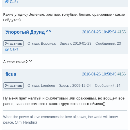
Сайт
Какие угодно) Зеленые, желтые, голубые, белые, оранжевые - какие
найдутся)
Вне форума
Упоротый Друид ^^
2010-01-25 19:45:54
#155
Участник
Откуда: Воронеж
Здесь с 2010-01-23
Сообщений: 23
Сайт
А тебе какие? ^^
Вне форума
ficus
2010-01-26 10:58:45
#156
Участник
Откуда: Lemberg
Здесь с 2009-12-24
Сообщений: 14
Ну меня прет желтый и фиолетовый или оранжевый, но вобщем все
равно, главное сам факт такого дружественного обмена))
When the power of love overcomes the love of power, the world will know
peace. (Jimi Hendrix)