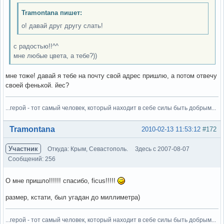
Tramontana пишет:
о! давай друг другу слать!
с радостью!!^^
мне любые цвета, а тебе?))
мне тоже! давай я тебе на почту свой адрес пришлю, а потом отвечу
своей фенькой. йес?
...герой - тот самый человек, который находит в себе силы быть добрым...
Вне форума
Tramontana
2010-02-13 11:53:12
#172
Участник
Откуда: Крым, Севастополь.
Здесь с 2007-08-07
Сообщений: 256
О мне пришло!!!!!! спасибо, ficus!!!!!
размер, кстати, был угадан до миллиметра)
...герой - тот самый человек, который находит в себе силы быть добрым...