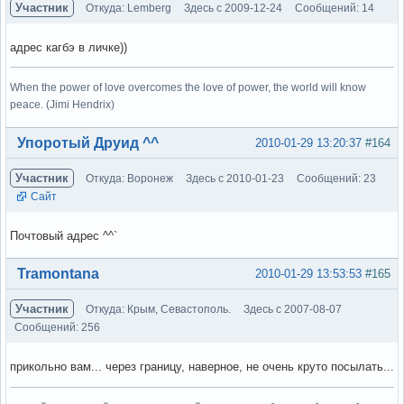
Участник
Откуда: Lemberg
Здесь с 2009-12-24
Сообщений: 14
адрес кагбэ в личке))
When the power of love overcomes the love of power, the world will know
peace. (Jimi Hendrix)
Вне форума
Упоротый Друид ^^
2010-01-29 13:20:37
#164
Участник
Откуда: Воронеж
Здесь с 2010-01-23
Сообщений: 23
Сайт
Почтовый адрес ^^`
Вне форума
Tramontana
2010-01-29 13:53:53
#165
Участник
Откуда: Крым, Севастополь.
Здесь с 2007-08-07
Сообщений: 256
прикольно вам... через границу, наверное, не очень круто посылать...