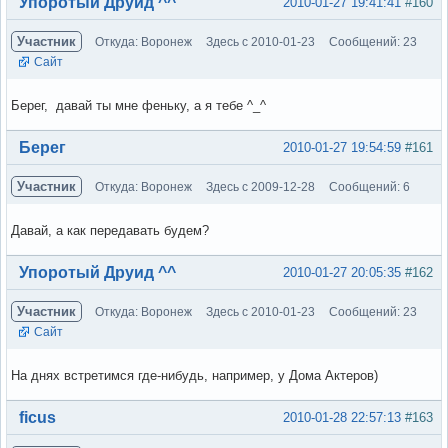
Вне форума
Упоротый Друид ^^
2010-01-27 19:41:41
#160
Участник
Откуда: Воронеж
Здесь с 2010-01-23
Сообщений: 23
Сайт
Берег, давай ты мне феньку, а я тебе ^_^
Вне форума
Берег
2010-01-27 19:54:59
#161
Участник
Откуда: Воронеж
Здесь с 2009-12-28
Сообщений: 6
Давай, а как передавать будем?
Вне форума
Упоротый Друид ^^
2010-01-27 20:05:35
#162
Участник
Откуда: Воронеж
Здесь с 2010-01-23
Сообщений: 23
Сайт
На днях встретимся где-нибудь, например, у Дома Актеров)
Вне форума
ficus
2010-01-28 22:57:13
#163