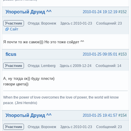
Вне форума
Упоротый Друид ^^
2010-01-24 19:12:19
#152
Участник
Откуда: Воронеж
Здесь с 2010-01-23
Сообщений: 23
Сайт
Я почти то же самое))) Но это тоже сойдет ^^
Вне форума
ficus
2010-01-25 09:05:01
#153
Участник
Откуда: Lemberg
Здесь с 2009-12-24
Сообщений: 14
А, ну тогда ок)) буду плести)
говори цвета))
When the power of love overcomes the love of power, the world will know
peace. (Jimi Hendrix)
Вне форума
Упоротый Друид ^^
2010-01-25 19:41:57
#154
Участник
Откуда: Воронеж
Здесь с 2010-01-23
Сообщений: 23