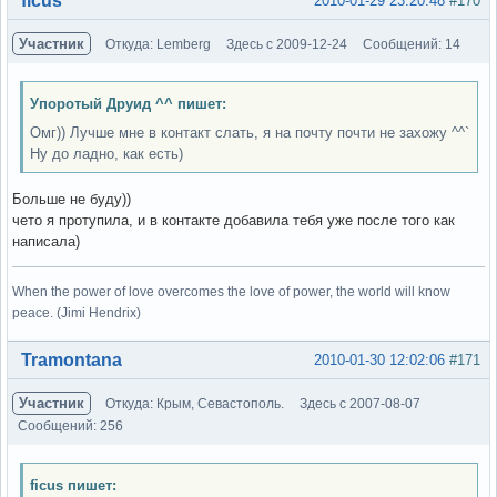
ficus
2010-01-29 23:20:48
#170
Участник
Откуда: Lemberg
Здесь с 2009-12-24
Сообщений: 14
Упоротый Друид ^^ пишет:
Омг)) Лучше мне в контакт слать, я на почту почти не захожу ^^`
Ну до ладно, как есть)
Больше не буду))
чето я протупила, и в контакте добавила тебя уже после того как
написала)
When the power of love overcomes the love of power, the world will know
peace. (Jimi Hendrix)
Вне форума
Tramontana
2010-01-30 12:02:06
#171
Участник
Откуда: Крым, Севастополь.
Здесь с 2007-08-07
Сообщений: 256
ficus пишет: