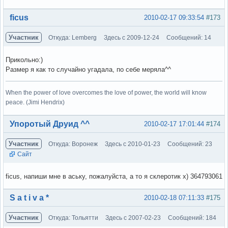
Вне форума
ficus
2010-02-17 09:33:54
#173
Участник
Откуда: Lemberg
Здесь с 2009-12-24
Сообщений: 14
Прикольно:)
Размер я как то случайно угадала, по себе меряла^^
When the power of love overcomes the love of power, the world will know
peace. (Jimi Hendrix)
Вне форума
Упоротый Друид ^^
2010-02-17 17:01:44
#174
Участник
Откуда: Воронеж
Здесь с 2010-01-23
Сообщений: 23
Сайт
ficus, напиши мне в аську, пожалуйста, а то я склеротик х) 364793061
Вне форума
S a t i v a *
2010-02-18 07:11:33
#175
Участник
Откуда: Тольятти
Здесь с 2007-02-23
Сообщений: 184