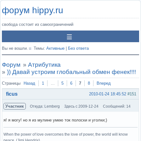
форум hippy.ru
свобода состоит из самоограничений
Вы не вошли.
Темы:
Активные
|
Без ответа
Форум
»
Атрибутика
»
)) Давай устроим глобальный обмен фенек!!!!
Страницы
Назад
1
…
5
6
7
8
Вперед
ficus
2010-01-24 18:45:52
#151
Участник
Откуда: Lemberg
Здесь с 2009-12-24
Сообщений: 14
я! я могу! но я из мулине умею ток полоски и уголки;)
When the power of love overcomes the love of power, the world will know
peace. (Jimi Hendrix)