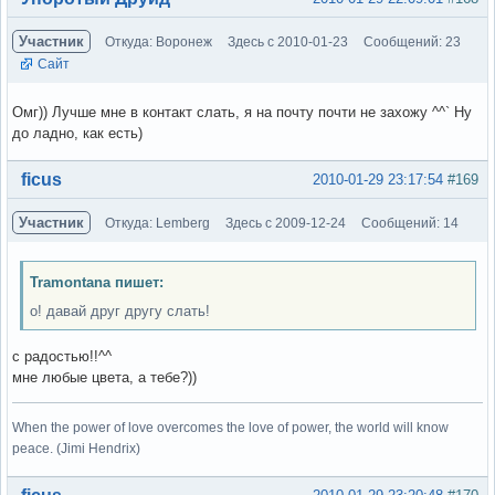
Участник
Откуда: Воронеж
Здесь с 2010-01-23
Сообщений: 23
Сайт
Омг)) Лучше мне в контакт слать, я на почту почти не захожу ^^` Ну
до ладно, как есть)
Вне форума
ficus
2010-01-29 23:17:54
#169
Участник
Откуда: Lemberg
Здесь с 2009-12-24
Сообщений: 14
Tramontana пишет:
о! давай друг другу слать!
с радостью!!^^
мне любые цвета, а тебе?))
When the power of love overcomes the love of power, the world will know
peace. (Jimi Hendrix)
Вне форума