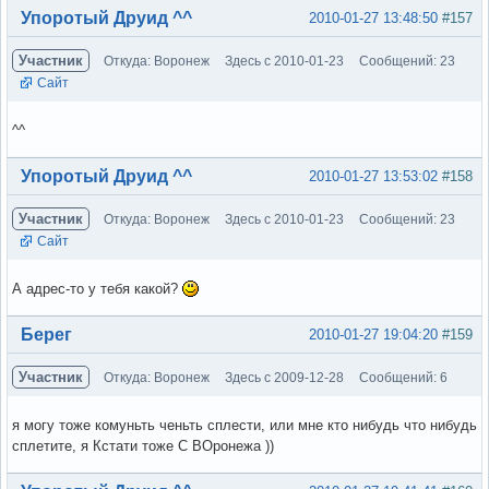
Вне форума
Упоротый Друид ^^
2010-01-27 13:48:50
#157
Участник
Откуда: Воронеж
Здесь с 2010-01-23
Сообщений: 23
Сайт
^^
Вне форума
Упоротый Друид ^^
2010-01-27 13:53:02
#158
Участник
Откуда: Воронеж
Здесь с 2010-01-23
Сообщений: 23
Сайт
А адрес-то у тебя какой?
Вне форума
Берег
2010-01-27 19:04:20
#159
Участник
Откуда: Воронеж
Здесь с 2009-12-28
Сообщений: 6
я могу тоже комуньть ченьть сплести, или мне кто нибудь что нибудь
сплетите, я Кстати тоже С ВОронежа ))