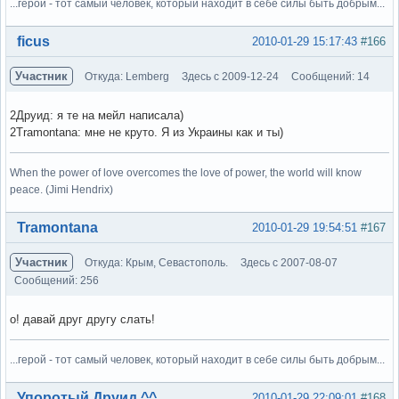
...герой - тот самый человек, который находит в себе силы быть добрым...
Вне форума
ficus
2010-01-29 15:17:43
#166
Участник
Откуда: Lemberg
Здесь с 2009-12-24
Сообщений: 14
2Друид: я те на мейл написала)
2Tramontana: мне не круто. Я из Украины как и ты)
When the power of love overcomes the love of power, the world will know
peace. (Jimi Hendrix)
Вне форума
Tramontana
2010-01-29 19:54:51
#167
Участник
Откуда: Крым, Севастополь.
Здесь с 2007-08-07
Сообщений: 256
о! давай друг другу слать!
...герой - тот самый человек, который находит в себе силы быть добрым...
Вне форума
Упоротый Друид ^^
2010-01-29 22:09:01
#168