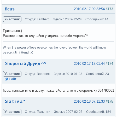
Вне форума
ficus
2010-02-17 09:33:54
#173
Участник
Откуда: Lemberg
Здесь с 2009-12-24
Сообщений: 14
Прикольно:)
Размер я как то случайно угадала, по себе меряла^^
When the power of love overcomes the love of power, the world will know
peace. (Jimi Hendrix)
Вне форума
Упоротый Друид ^^
2010-02-17 17:01:44
#174
Участник
Откуда: Воронеж
Здесь с 2010-01-23
Сообщений: 23
Сайт
ficus, напиши мне в аську, пожалуйста, а то я склеротик х) 364793061
Вне форума
S a t i v a *
2010-02-18 07:11:33
#175
Участник
Откуда: Тольятти
Здесь с 2007-02-23
Сообщений: 184