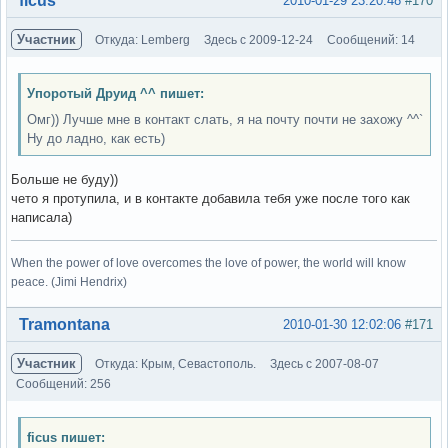
ficus
2010-01-29 23:20:48
#170
Участник
Откуда: Lemberg
Здесь с 2009-12-24
Сообщений: 14
Упоротый Друид ^^ пишет:
Омг)) Лучше мне в контакт слать, я на почту почти не захожу ^^`
Ну до ладно, как есть)
Больше не буду))
чето я протупила, и в контакте добавила тебя уже после того как
написала)
When the power of love overcomes the love of power, the world will know
peace. (Jimi Hendrix)
Вне форума
Tramontana
2010-01-30 12:02:06
#171
Участник
Откуда: Крым, Севастополь.
Здесь с 2007-08-07
Сообщений: 256
ficus пишет: