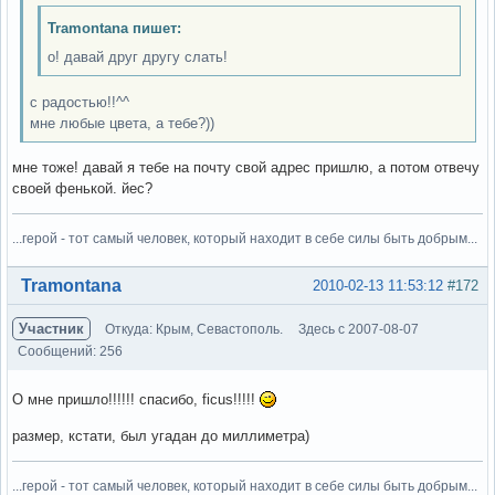
Tramontana пишет:
о! давай друг другу слать!
с радостью!!^^
мне любые цвета, а тебе?))
мне тоже! давай я тебе на почту свой адрес пришлю, а потом отвечу
своей фенькой. йес?
...герой - тот самый человек, который находит в себе силы быть добрым...
Вне форума
Tramontana
2010-02-13 11:53:12
#172
Участник
Откуда: Крым, Севастополь.
Здесь с 2007-08-07
Сообщений: 256
О мне пришло!!!!!! спасибо, ficus!!!!!
размер, кстати, был угадан до миллиметра)
...герой - тот самый человек, который находит в себе силы быть добрым...