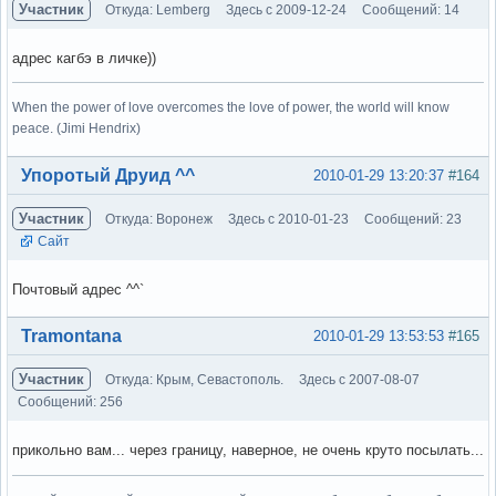
Участник
Откуда: Lemberg
Здесь с 2009-12-24
Сообщений: 14
адрес кагбэ в личке))
When the power of love overcomes the love of power, the world will know
peace. (Jimi Hendrix)
Вне форума
Упоротый Друид ^^
2010-01-29 13:20:37
#164
Участник
Откуда: Воронеж
Здесь с 2010-01-23
Сообщений: 23
Сайт
Почтовый адрес ^^`
Вне форума
Tramontana
2010-01-29 13:53:53
#165
Участник
Откуда: Крым, Севастополь.
Здесь с 2007-08-07
Сообщений: 256
прикольно вам... через границу, наверное, не очень круто посылать...