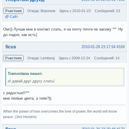
Участник
Откуда: Воронеж
Здесь с 2010-01-23
Сообщений: 23
Сайт
Омг)) Лучше мне в контакт слать, я на почту почти не захожу ^^` Ну
до ладно, как есть)
Вне форума
ficus
2010-01-29 23:17:54
#169
Участник
Откуда: Lemberg
Здесь с 2009-12-24
Сообщений: 14
Tramontana пишет:
о! давай друг другу слать!
с радостью!!^^
мне любые цвета, а тебе?))
When the power of love overcomes the love of power, the world will know
peace. (Jimi Hendrix)
Вне форума