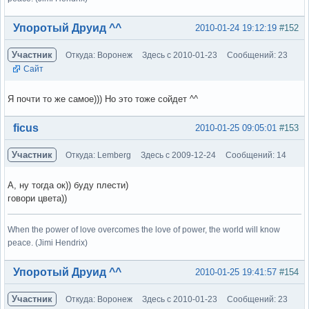
Вне форума
Упоротый Друид ^^
2010-01-24 19:12:19
#152
Участник
Откуда: Воронеж
Здесь с 2010-01-23
Сообщений: 23
Сайт
Я почти то же самое))) Но это тоже сойдет ^^
Вне форума
ficus
2010-01-25 09:05:01
#153
Участник
Откуда: Lemberg
Здесь с 2009-12-24
Сообщений: 14
А, ну тогда ок)) буду плести)
говори цвета))
When the power of love overcomes the love of power, the world will know
peace. (Jimi Hendrix)
Вне форума
Упоротый Друид ^^
2010-01-25 19:41:57
#154
Участник
Откуда: Воронеж
Здесь с 2010-01-23
Сообщений: 23