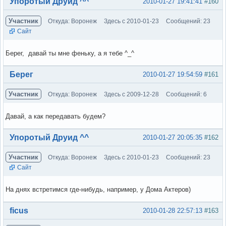
Вне форума
Упоротый Друид ^^
2010-01-27 19:41:41
#160
Участник
Откуда: Воронеж
Здесь с 2010-01-23
Сообщений: 23
Сайт
Берег, давай ты мне феньку, а я тебе ^_^
Вне форума
Берег
2010-01-27 19:54:59
#161
Участник
Откуда: Воронеж
Здесь с 2009-12-28
Сообщений: 6
Давай, а как передавать будем?
Вне форума
Упоротый Друид ^^
2010-01-27 20:05:35
#162
Участник
Откуда: Воронеж
Здесь с 2010-01-23
Сообщений: 23
Сайт
На днях встретимся где-нибудь, например, у Дома Актеров)
Вне форума
ficus
2010-01-28 22:57:13
#163