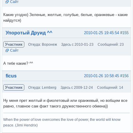
Сайт
Какие угодно) Зеленые, желтые, голубые, белые, оранжевые - какие
найдутся)
Вне форума
Упоротый Друид ^^
2010-01-25 19:45:54
#155
Участник
Откуда: Воронеж
Здесь с 2010-01-23
Сообщений: 23
Сайт
А тебе какие? ^^
Вне форума
ficus
2010-01-26 10:58:45
#156
Участник
Откуда: Lemberg
Здесь с 2009-12-24
Сообщений: 14
Ну меня прет желтый и фиолетовый или оранжевый, но вобщем все
равно, главное сам факт такого дружественного обмена))
When the power of love overcomes the love of power, the world will know
peace. (Jimi Hendrix)