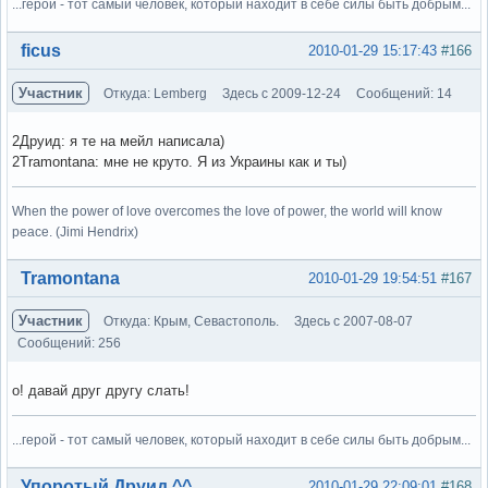
...герой - тот самый человек, который находит в себе силы быть добрым...
Вне форума
ficus
2010-01-29 15:17:43
#166
Участник
Откуда: Lemberg
Здесь с 2009-12-24
Сообщений: 14
2Друид: я те на мейл написала)
2Tramontana: мне не круто. Я из Украины как и ты)
When the power of love overcomes the love of power, the world will know
peace. (Jimi Hendrix)
Вне форума
Tramontana
2010-01-29 19:54:51
#167
Участник
Откуда: Крым, Севастополь.
Здесь с 2007-08-07
Сообщений: 256
о! давай друг другу слать!
...герой - тот самый человек, который находит в себе силы быть добрым...
Вне форума
Упоротый Друид ^^
2010-01-29 22:09:01
#168