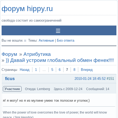
форум hippy.ru
свобода состоит из самоограничений
Вы не вошли.
Темы:
Активные
|
Без ответа
Форум
»
Атрибутика
»
)) Давай устроим глобальный обмен фенек!!!!
Страницы
Назад
1
…
5
6
7
8
Вперед
ficus
2010-01-24 18:45:52
#151
Участник
Откуда: Lemberg
Здесь с 2009-12-24
Сообщений: 14
я! я могу! но я из мулине умею ток полоски и уголки;)
When the power of love overcomes the love of power, the world will know
peace. (Jimi Hendrix)