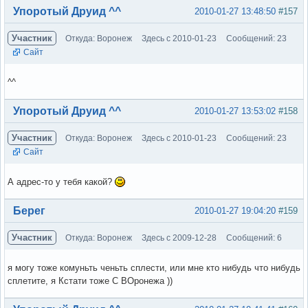
Вне форума
Упоротый Друид ^^
2010-01-27 13:48:50
#157
Участник
Откуда: Воронеж
Здесь с 2010-01-23
Сообщений: 23
Сайт
^^
Вне форума
Упоротый Друид ^^
2010-01-27 13:53:02
#158
Участник
Откуда: Воронеж
Здесь с 2010-01-23
Сообщений: 23
Сайт
А адрес-то у тебя какой?
Вне форума
Берег
2010-01-27 19:04:20
#159
Участник
Откуда: Воронеж
Здесь с 2009-12-28
Сообщений: 6
я могу тоже комуньть ченьть сплести, или мне кто нибудь что нибудь
сплетите, я Кстати тоже С ВОронежа ))