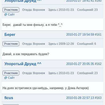
Вне форума
Упоротый Друид ^^
2010-01-27 19:41:41
#160
Участник
Откуда: Воронеж
Здесь с 2010-01-23
Сообщений: 23
Сайт
Берег, давай ты мне феньку, а я тебе ^_^
Вне форума
Берег
2010-01-27 19:54:59
#161
Участник
Откуда: Воронеж
Здесь с 2009-12-28
Сообщений: 6
Давай, а как передавать будем?
Вне форума
Упоротый Друид ^^
2010-01-27 20:05:35
#162
Участник
Откуда: Воронеж
Здесь с 2010-01-23
Сообщений: 23
Сайт
На днях встретимся где-нибудь, например, у Дома Актеров)
Вне форума
ficus
2010-01-28 22:57:13
#163