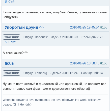
Сайт
Какие угодно) Зеленые, желтые, голубые, белые, оранжевые - какие
найдутся)
Вне форума
Упоротый Друид ^^
2010-01-25 19:45:54
#155
Участник
Откуда: Воронеж
Здесь с 2010-01-23
Сообщений: 23
Сайт
А тебе какие? ^^
Вне форума
ficus
2010-01-26 10:58:45
#156
Участник
Откуда: Lemberg
Здесь с 2009-12-24
Сообщений: 14
Ну меня прет желтый и фиолетовый или оранжевый, но вобщем все
равно, главное сам факт такого дружественного обмена))
When the power of love overcomes the love of power, the world will know
peace. (Jimi Hendrix)