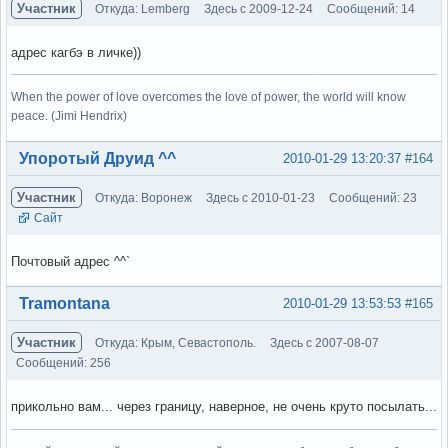
Участник
Откуда: Lemberg
Здесь с 2009-12-24
Сообщений: 14
адрес кагбэ в личке))
When the power of love overcomes the love of power, the world will know
peace. (Jimi Hendrix)
Вне форума
Упоротый Друид ^^
2010-01-29 13:20:37
#164
Участник
Откуда: Воронеж
Здесь с 2010-01-23
Сообщений: 23
Сайт
Почтовый адрес ^^`
Вне форума
Tramontana
2010-01-29 13:53:53
#165
Участник
Откуда: Крым, Севастополь.
Здесь с 2007-08-07
Сообщений: 256
прикольно вам... через границу, наверное, не очень круто посылать...