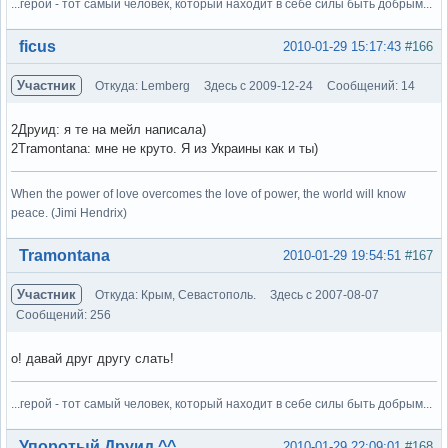
...герой - тот самый человек, который находит в себе силы быть добрым...
Вне форума
ficus
2010-01-29 15:17:43
#166
Участник
Откуда: Lemberg
Здесь с 2009-12-24
Сообщений: 14
2Друид: я те на мейл написала)
2Tramontana: мне не круто. Я из Украины как и ты)
When the power of love overcomes the love of power, the world will know
peace. (Jimi Hendrix)
Вне форума
Tramontana
2010-01-29 19:54:51
#167
Участник
Откуда: Крым, Севастополь.
Здесь с 2007-08-07
Сообщений: 256
о! давай друг другу слать!
...герой - тот самый человек, который находит в себе силы быть добрым...
Вне форума
Упоротый Друид ^^
2010-01-29 22:09:01
#168