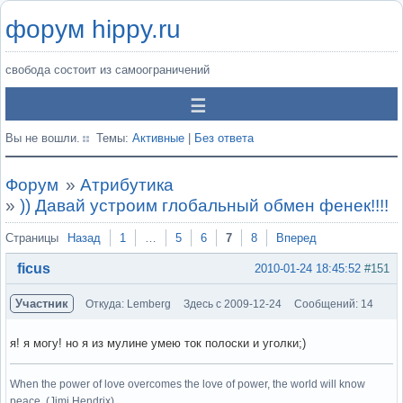
форум hippy.ru
свобода состоит из самоограничений
Вы не вошли.
Темы:
Активные
|
Без ответа
Форум
»
Атрибутика
»
)) Давай устроим глобальный обмен фенек!!!!
Страницы
Назад
1
…
5
6
7
8
Вперед
ficus
2010-01-24 18:45:52
#151
Участник
Откуда: Lemberg
Здесь с 2009-12-24
Сообщений: 14
я! я могу! но я из мулине умею ток полоски и уголки;)
When the power of love overcomes the love of power, the world will know
peace. (Jimi Hendrix)