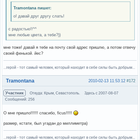
Tramontana пишет:
о! давай друг другу слать!
с радостью!!^^
мне любые цвета, а тебе?))
мне тоже! давай я тебе на почту свой адрес пришлю, а потом отвечу
своей фенькой. йес?
...герой - тот самый человек, который находит в себе силы быть добрым...
Вне форума
Tramontana
2010-02-13 11:53:12
#172
Участник
Откуда: Крым, Севастополь.
Здесь с 2007-08-07
Сообщений: 256
О мне пришло!!!!!! спасибо, ficus!!!!!
размер, кстати, был угадан до миллиметра)
...герой - тот самый человек, который находит в себе силы быть добрым...