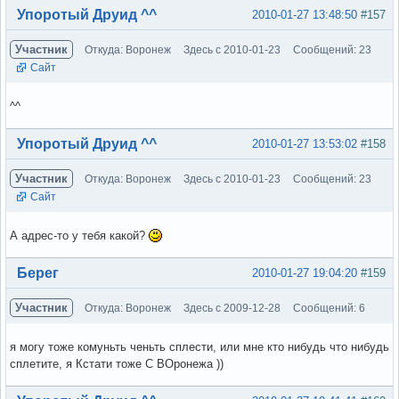
Вне форума
Упоротый Друид ^^
2010-01-27 13:48:50
#157
Участник
Откуда: Воронеж
Здесь с 2010-01-23
Сообщений: 23
Сайт
^^
Вне форума
Упоротый Друид ^^
2010-01-27 13:53:02
#158
Участник
Откуда: Воронеж
Здесь с 2010-01-23
Сообщений: 23
Сайт
А адрес-то у тебя какой?
Вне форума
Берег
2010-01-27 19:04:20
#159
Участник
Откуда: Воронеж
Здесь с 2009-12-28
Сообщений: 6
я могу тоже комуньть ченьть сплести, или мне кто нибудь что нибудь
сплетите, я Кстати тоже С ВОронежа ))