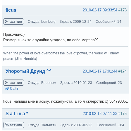
Вне форума
ficus
2010-02-17 09:33:54
#173
Участник
Откуда: Lemberg
Здесь с 2009-12-24
Сообщений: 14
Прикольно:)
Размер я как то случайно угадала, по себе меряла^^
When the power of love overcomes the love of power, the world will know
peace. (Jimi Hendrix)
Вне форума
Упоротый Друид ^^
2010-02-17 17:01:44
#174
Участник
Откуда: Воронеж
Здесь с 2010-01-23
Сообщений: 23
Сайт
ficus, напиши мне в аську, пожалуйста, а то я склеротик х) 364793061
Вне форума
S a t i v a *
2010-02-18 07:11:33
#175
Участник
Откуда: Тольятти
Здесь с 2007-02-23
Сообщений: 184