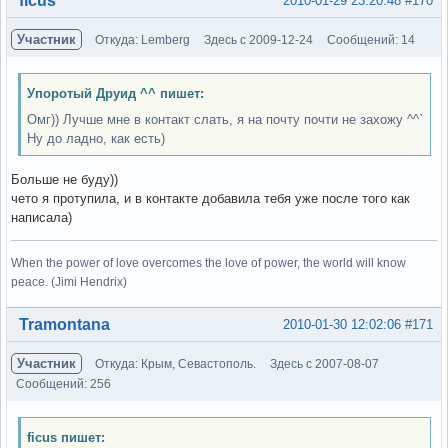
ficus
2010-01-29 23:20:48
#170
Участник
Откуда: Lemberg
Здесь с 2009-12-24
Сообщений: 14
Упоротый Друид ^^ пишет:
Омг)) Лучше мне в контакт слать, я на почту почти не захожу ^^`
Ну до ладно, как есть)
Больше не буду))
чето я протупила, и в контакте добавила тебя уже после того как
написала)
When the power of love overcomes the love of power, the world will know
peace. (Jimi Hendrix)
Вне форума
Tramontana
2010-01-30 12:02:06
#171
Участник
Откуда: Крым, Севастополь.
Здесь с 2007-08-07
Сообщений: 256
ficus пишет: