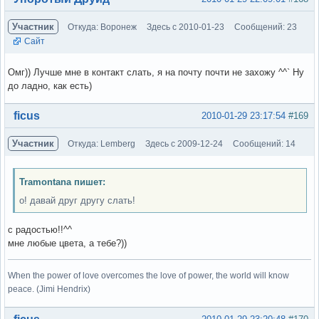
Участник
Откуда: Воронеж
Здесь с 2010-01-23
Сообщений: 23
Сайт
Омг)) Лучше мне в контакт слать, я на почту почти не захожу ^^` Ну
до ладно, как есть)
Вне форума
ficus
2010-01-29 23:17:54
#169
Участник
Откуда: Lemberg
Здесь с 2009-12-24
Сообщений: 14
Tramontana пишет:
о! давай друг другу слать!
с радостью!!^^
мне любые цвета, а тебе?))
When the power of love overcomes the love of power, the world will know
peace. (Jimi Hendrix)
Вне форума