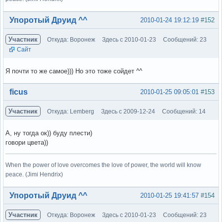
Вне форума
Упоротый Друид ^^
2010-01-24 19:12:19
#152
Участник
Откуда: Воронеж
Здесь с 2010-01-23
Сообщений: 23
Сайт
Я почти то же самое))) Но это тоже сойдет ^^
Вне форума
ficus
2010-01-25 09:05:01
#153
Участник
Откуда: Lemberg
Здесь с 2009-12-24
Сообщений: 14
А, ну тогда ок)) буду плести)
говори цвета))
When the power of love overcomes the love of power, the world will know
peace. (Jimi Hendrix)
Вне форума
Упоротый Друид ^^
2010-01-25 19:41:57
#154
Участник
Откуда: Воронеж
Здесь с 2010-01-23
Сообщений: 23