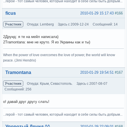
...герой - тот самый человек, который находит в себе силы быть добрым...
Вне форума
ficus
2010-01-29 15:17:43
#166
Участник
Откуда: Lemberg
Здесь с 2009-12-24
Сообщений: 14
2Друид: я те на мейл написала)
2Tramontana: мне не круто. Я из Украины как и ты)
When the power of love overcomes the love of power, the world will know
peace. (Jimi Hendrix)
Вне форума
Tramontana
2010-01-29 19:54:51
#167
Участник
Откуда: Крым, Севастополь.
Здесь с 2007-08-07
Сообщений: 256
о! давай друг другу слать!
...герой - тот самый человек, который находит в себе силы быть добрым...
Вне форума
Упоротый Друид ^^
2010-01-29 22:09:01
#168