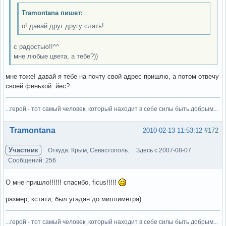
Tramontana пишет:
о! давай друг другу слать!
с радостью!!^^
мне любые цвета, а тебе?))
мне тоже! давай я тебе на почту свой адрес пришлю, а потом отвечу
своей фенькой. йес?
...герой - тот самый человек, который находит в себе силы быть добрым...
Вне форума
Tramontana
2010-02-13 11:53:12
#172
Участник
Откуда: Крым, Севастополь.
Здесь с 2007-08-07
Сообщений: 256
О мне пришло!!!!!! спасибо, ficus!!!!!
размер, кстати, был угадан до миллиметра)
...герой - тот самый человек, который находит в себе силы быть добрым...