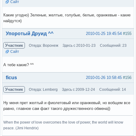
Сайт
Какие угодно) Зеленые, желтые, голубые, белые, оранжевые - какие
найдутся)
Вне форума
Упоротый Друид ^^
2010-01-25 19:45:54
#155
Участник
Откуда: Воронеж
Здесь с 2010-01-23
Сообщений: 23
Сайт
А тебе какие? ^^
Вне форума
ficus
2010-01-26 10:58:45
#156
Участник
Откуда: Lemberg
Здесь с 2009-12-24
Сообщений: 14
Ну меня прет желтый и фиолетовый или оранжевый, но вобщем все
равно, главное сам факт такого дружественного обмена))
When the power of love overcomes the love of power, the world will know
peace. (Jimi Hendrix)