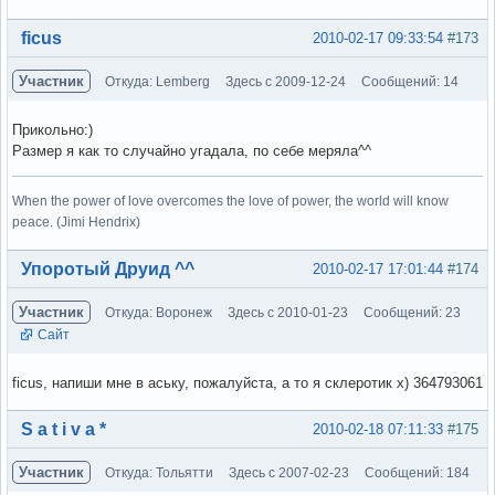
Вне форума
ficus
2010-02-17 09:33:54
#173
Участник
Откуда: Lemberg
Здесь с 2009-12-24
Сообщений: 14
Прикольно:)
Размер я как то случайно угадала, по себе меряла^^
When the power of love overcomes the love of power, the world will know
peace. (Jimi Hendrix)
Вне форума
Упоротый Друид ^^
2010-02-17 17:01:44
#174
Участник
Откуда: Воронеж
Здесь с 2010-01-23
Сообщений: 23
Сайт
ficus, напиши мне в аську, пожалуйста, а то я склеротик х) 364793061
Вне форума
S a t i v a *
2010-02-18 07:11:33
#175
Участник
Откуда: Тольятти
Здесь с 2007-02-23
Сообщений: 184