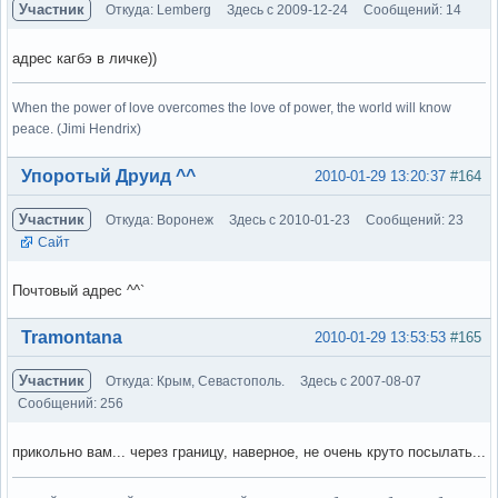
Участник
Откуда: Lemberg
Здесь с 2009-12-24
Сообщений: 14
адрес кагбэ в личке))
When the power of love overcomes the love of power, the world will know
peace. (Jimi Hendrix)
Вне форума
Упоротый Друид ^^
2010-01-29 13:20:37
#164
Участник
Откуда: Воронеж
Здесь с 2010-01-23
Сообщений: 23
Сайт
Почтовый адрес ^^`
Вне форума
Tramontana
2010-01-29 13:53:53
#165
Участник
Откуда: Крым, Севастополь.
Здесь с 2007-08-07
Сообщений: 256
прикольно вам... через границу, наверное, не очень круто посылать...