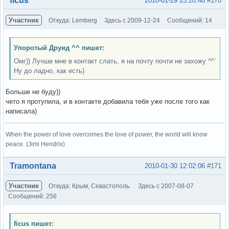
ficus
2010-01-29 23:20:48
#170
Участник
Откуда: Lemberg
Здесь с 2009-12-24
Сообщений: 14
Упоротый Друид ^^ пишет:
Омг)) Лучше мне в контакт слать, я на почту почти не захожу ^^`
Ну до ладно, как есть)
Больше не буду))
чето я протупила, и в контакте добавила тебя уже после того как
написала)
When the power of love overcomes the love of power, the world will know
peace. (Jimi Hendrix)
Вне форума
Tramontana
2010-01-30 12:02:06
#171
Участник
Откуда: Крым, Севастополь.
Здесь с 2007-08-07
Сообщений: 256
ficus пишет: