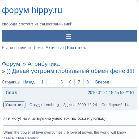
форум hippy.ru
свобода состоит из самоограничений
Вы не вошли.
Темы:
Активные
|
Без ответа
Форум
»
Атрибутика
»
)) Давай устроим глобальный обмен фенек!!!!
Страницы
Назад
1
…
5
6
7
8
Вперед
ficus
2010-01-24 18:45:52
#151
Участник
Откуда: Lemberg
Здесь с 2009-12-24
Сообщений: 14
я! я могу! но я из мулине умею ток полоски и уголки;)
When the power of love overcomes the love of power, the world will know
peace. (Jimi Hendrix)