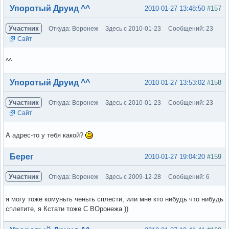
Вне форума
Упоротый Друид ^^
2010-01-27 13:48:50
#157
Участник
Откуда: Воронеж
Здесь с 2010-01-23
Сообщений: 23
Сайт
^^
Вне форума
Упоротый Друид ^^
2010-01-27 13:53:02
#158
Участник
Откуда: Воронеж
Здесь с 2010-01-23
Сообщений: 23
Сайт
А адрес-то у тебя какой?
Вне форума
Берег
2010-01-27 19:04:20
#159
Участник
Откуда: Воронеж
Здесь с 2009-12-28
Сообщений: 6
я могу тоже комуньть ченьть сплести, или мне кто нибудь что нибудь
сплетите, я Кстати тоже С ВОронежа ))