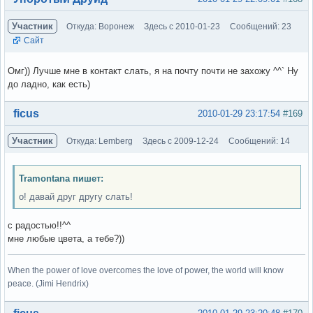
Участник
Откуда: Воронеж
Здесь с 2010-01-23
Сообщений: 23
Сайт
Омг)) Лучше мне в контакт слать, я на почту почти не захожу ^^` Ну
до ладно, как есть)
Вне форума
ficus
2010-01-29 23:17:54
#169
Участник
Откуда: Lemberg
Здесь с 2009-12-24
Сообщений: 14
Tramontana пишет:
о! давай друг другу слать!
с радостью!!^^
мне любые цвета, а тебе?))
When the power of love overcomes the love of power, the world will know
peace. (Jimi Hendrix)
Вне форума