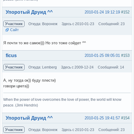
Вне форума
Упоротый Друид ^^
2010-01-24 19:12:19
#152
Участник
Откуда: Воронеж
Здесь с 2010-01-23
Сообщений: 23
Сайт
Я почти то же самое))) Но это тоже сойдет ^^
Вне форума
ficus
2010-01-25 09:05:01
#153
Участник
Откуда: Lemberg
Здесь с 2009-12-24
Сообщений: 14
А, ну тогда ок)) буду плести)
говори цвета))
When the power of love overcomes the love of power, the world will know
peace. (Jimi Hendrix)
Вне форума
Упоротый Друид ^^
2010-01-25 19:41:57
#154
Участник
Откуда: Воронеж
Здесь с 2010-01-23
Сообщений: 23