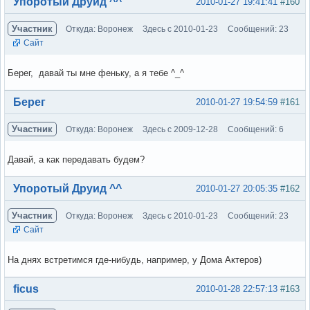
Вне форума
Упоротый Друид ^^
2010-01-27 19:41:41
#160
Участник
Откуда: Воронеж
Здесь с 2010-01-23
Сообщений: 23
Сайт
Берег, давай ты мне феньку, а я тебе ^_^
Вне форума
Берег
2010-01-27 19:54:59
#161
Участник
Откуда: Воронеж
Здесь с 2009-12-28
Сообщений: 6
Давай, а как передавать будем?
Вне форума
Упоротый Друид ^^
2010-01-27 20:05:35
#162
Участник
Откуда: Воронеж
Здесь с 2010-01-23
Сообщений: 23
Сайт
На днях встретимся где-нибудь, например, у Дома Актеров)
Вне форума
ficus
2010-01-28 22:57:13
#163