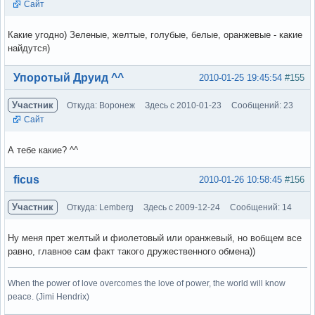
Сайт
Какие угодно) Зеленые, желтые, голубые, белые, оранжевые - какие
найдутся)
Вне форума
Упоротый Друид ^^
2010-01-25 19:45:54
#155
Участник
Откуда: Воронеж
Здесь с 2010-01-23
Сообщений: 23
Сайт
А тебе какие? ^^
Вне форума
ficus
2010-01-26 10:58:45
#156
Участник
Откуда: Lemberg
Здесь с 2009-12-24
Сообщений: 14
Ну меня прет желтый и фиолетовый или оранжевый, но вобщем все
равно, главное сам факт такого дружественного обмена))
When the power of love overcomes the love of power, the world will know
peace. (Jimi Hendrix)