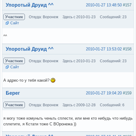
Вне форума
Упоротый Друид ^^
2010-01-27 13:48:50
#157
Участник
Откуда: Воронеж
Здесь с 2010-01-23
Сообщений: 23
Сайт
^^
Вне форума
Упоротый Друид ^^
2010-01-27 13:53:02
#158
Участник
Откуда: Воронеж
Здесь с 2010-01-23
Сообщений: 23
Сайт
А адрес-то у тебя какой?
Вне форума
Берег
2010-01-27 19:04:20
#159
Участник
Откуда: Воронеж
Здесь с 2009-12-28
Сообщений: 6
я могу тоже комуньть ченьть сплести, или мне кто нибудь что нибудь
сплетите, я Кстати тоже С ВОронежа ))