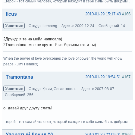
...герой - тот самый человек, который находит в себе силы быть добрым...
Вне форума
ficus
2010-01-29 15:17:43
#166
Участник
Откуда: Lemberg
Здесь с 2009-12-24
Сообщений: 14
2Друид: я те на мейл написала)
2Tramontana: мне не круто. Я из Украины как и ты)
When the power of love overcomes the love of power, the world will know
peace. (Jimi Hendrix)
Вне форума
Tramontana
2010-01-29 19:54:51
#167
Участник
Откуда: Крым, Севастополь.
Здесь с 2007-08-07
Сообщений: 256
о! давай друг другу слать!
...герой - тот самый человек, который находит в себе силы быть добрым...
Вне форума
Упоротый Друид ^^
2010-01-29 22:09:01
#168