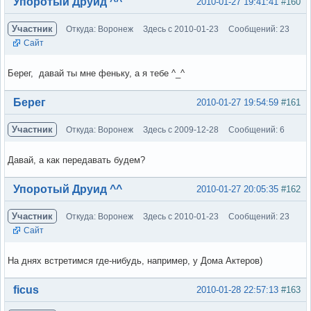
Вне форума
Упоротый Друид ^^
2010-01-27 19:41:41
#160
Участник
Откуда: Воронеж
Здесь с 2010-01-23
Сообщений: 23
Сайт
Берег, давай ты мне феньку, а я тебе ^_^
Вне форума
Берег
2010-01-27 19:54:59
#161
Участник
Откуда: Воронеж
Здесь с 2009-12-28
Сообщений: 6
Давай, а как передавать будем?
Вне форума
Упоротый Друид ^^
2010-01-27 20:05:35
#162
Участник
Откуда: Воронеж
Здесь с 2010-01-23
Сообщений: 23
Сайт
На днях встретимся где-нибудь, например, у Дома Актеров)
Вне форума
ficus
2010-01-28 22:57:13
#163