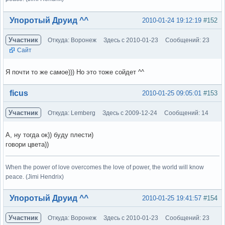
Вне форума
Упоротый Друид ^^
2010-01-24 19:12:19
#152
Участник
Откуда: Воронеж
Здесь с 2010-01-23
Сообщений: 23
Сайт
Я почти то же самое))) Но это тоже сойдет ^^
Вне форума
ficus
2010-01-25 09:05:01
#153
Участник
Откуда: Lemberg
Здесь с 2009-12-24
Сообщений: 14
А, ну тогда ок)) буду плести)
говори цвета))
When the power of love overcomes the love of power, the world will know
peace. (Jimi Hendrix)
Вне форума
Упоротый Друид ^^
2010-01-25 19:41:57
#154
Участник
Откуда: Воронеж
Здесь с 2010-01-23
Сообщений: 23