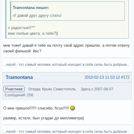
Tramontana пишет:
о! давай друг другу слать!
с радостью!!^^
мне любые цвета, а тебе?))
мне тоже! давай я тебе на почту свой адрес пришлю, а потом отвечу
своей фенькой. йес?
...герой - тот самый человек, который находит в себе силы быть добрым...
Вне форума
Tramontana
2010-02-13 11:53:12
#172
Участник
Откуда: Крым, Севастополь.
Здесь с 2007-08-07
Сообщений: 256
О мне пришло!!!!!! спасибо, ficus!!!!!
размер, кстати, был угадан до миллиметра)
...герой - тот самый человек, который находит в себе силы быть добрым...