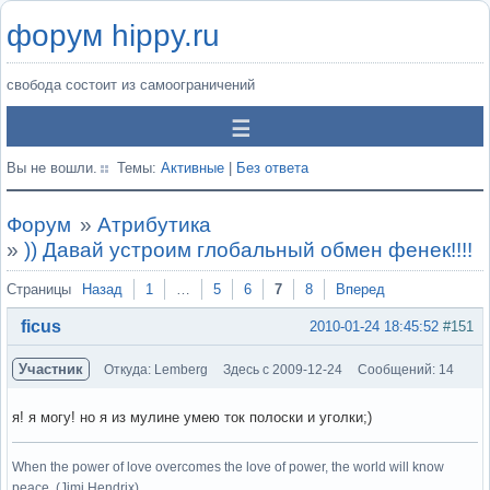
форум hippy.ru
свобода состоит из самоограничений
Вы не вошли.
Темы:
Активные
|
Без ответа
Форум
»
Атрибутика
»
)) Давай устроим глобальный обмен фенек!!!!
Страницы
Назад
1
…
5
6
7
8
Вперед
ficus
2010-01-24 18:45:52
#151
Участник
Откуда: Lemberg
Здесь с 2009-12-24
Сообщений: 14
я! я могу! но я из мулине умею ток полоски и уголки;)
When the power of love overcomes the love of power, the world will know
peace. (Jimi Hendrix)