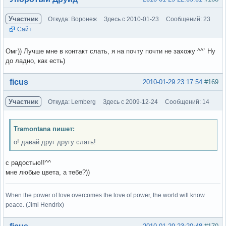
Участник
Откуда: Воронеж
Здесь с 2010-01-23
Сообщений: 23
Сайт
Омг)) Лучше мне в контакт слать, я на почту почти не захожу ^^` Ну
до ладно, как есть)
Вне форума
ficus
2010-01-29 23:17:54
#169
Участник
Откуда: Lemberg
Здесь с 2009-12-24
Сообщений: 14
Tramontana пишет:
о! давай друг другу слать!
с радостью!!^^
мне любые цвета, а тебе?))
When the power of love overcomes the love of power, the world will know
peace. (Jimi Hendrix)
Вне форума