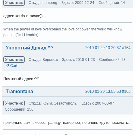
Участник
Откуда: Lemberg
Здесь с 2009-12-24
Сообщений: 14
адрес кагбэ в личке))
When the power of love overcomes the love of power, the world will know
peace. (Jimi Hendrix)
Вне форума
Упоротый Друид ^^
2010-01-29 13:20:37
#164
Участник
Откуда: Воронеж
Здесь с 2010-01-23
Сообщений: 23
Сайт
Почтовый адрес ^^`
Вне форума
Tramontana
2010-01-29 13:53:53
#165
Участник
Откуда: Крым, Севастополь.
Здесь с 2007-08-07
Сообщений: 256
прикольно вам... через границу, наверное, не очень круто посылать...