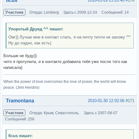
ficus
2010-01-29 23:20:48
#170
Участник
Откуда: Lemberg
Здесь с 2009-12-24
Сообщений: 14
Упоротый Друид ^^ пишет:
Омг)) Лучше мне в контакт слать, я на почту почти не захожу ^^`
Ну до ладно, как есть)
Больше не буду))
чето я протупила, и в контакте добавила тебя уже после того как
написала)
When the power of love overcomes the love of power, the world will know
peace. (Jimi Hendrix)
Вне форума
Tramontana
2010-01-30 12:02:06
#171
Участник
Откуда: Крым, Севастополь.
Здесь с 2007-08-07
Сообщений: 256
ficus пишет: