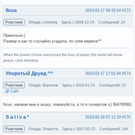
Вне форума
ficus
2010-02-17 09:33:54
#173
Участник
Откуда: Lemberg
Здесь с 2009-12-24
Сообщений: 14
Прикольно:)
Размер я как то случайно угадала, по себе меряла^^
When the power of love overcomes the love of power, the world will know
peace. (Jimi Hendrix)
Вне форума
Упоротый Друид ^^
2010-02-17 17:01:44
#174
Участник
Откуда: Воронеж
Здесь с 2010-01-23
Сообщений: 23
Сайт
ficus, напиши мне в аську, пожалуйста, а то я склеротик х) 364793061
Вне форума
S a t i v a *
2010-02-18 07:11:33
#175
Участник
Откуда: Тольятти
Здесь с 2007-02-23
Сообщений: 184