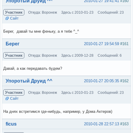
Вне форума
Упоротый Друид ^^
2010-01-27 19:41:41
#160
Участник
Откуда: Воронеж
Здесь с 2010-01-23
Сообщений: 23
Сайт
Берег, давай ты мне феньку, а я тебе ^_^
Вне форума
Берег
2010-01-27 19:54:59
#161
Участник
Откуда: Воронеж
Здесь с 2009-12-28
Сообщений: 6
Давай, а как передавать будем?
Вне форума
Упоротый Друид ^^
2010-01-27 20:05:35
#162
Участник
Откуда: Воронеж
Здесь с 2010-01-23
Сообщений: 23
Сайт
На днях встретимся где-нибудь, например, у Дома Актеров)
Вне форума
ficus
2010-01-28 22:57:13
#163