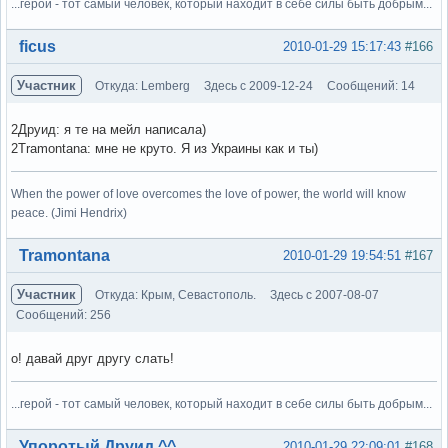
...герой - тот самый человек, который находит в себе силы быть добрым...
Вне форума
ficus
2010-01-29 15:17:43
#166
Участник
Откуда: Lemberg
Здесь с 2009-12-24
Сообщений: 14
2Друид: я те на мейл написала)
2Tramontana: мне не круто. Я из Украины как и ты)
When the power of love overcomes the love of power, the world will know
peace. (Jimi Hendrix)
Вне форума
Tramontana
2010-01-29 19:54:51
#167
Участник
Откуда: Крым, Севастополь.
Здесь с 2007-08-07
Сообщений: 256
о! давай друг другу слать!
...герой - тот самый человек, который находит в себе силы быть добрым...
Вне форума
Упоротый Друид ^^
2010-01-29 22:09:01
#168