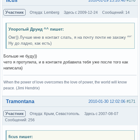
ficus
2010-01-29 23:20:48
#170
Участник
Откуда: Lemberg
Здесь с 2009-12-24
Сообщений: 14
Упоротый Друид ^^ пишет:
Омг)) Лучше мне в контакт слать, я на почту почти не захожу ^^`
Ну до ладно, как есть)
Больше не буду))
чето я протупила, и в контакте добавила тебя уже после того как
написала)
When the power of love overcomes the love of power, the world will know
peace. (Jimi Hendrix)
Вне форума
Tramontana
2010-01-30 12:02:06
#171
Участник
Откуда: Крым, Севастополь.
Здесь с 2007-08-07
Сообщений: 256
ficus пишет: