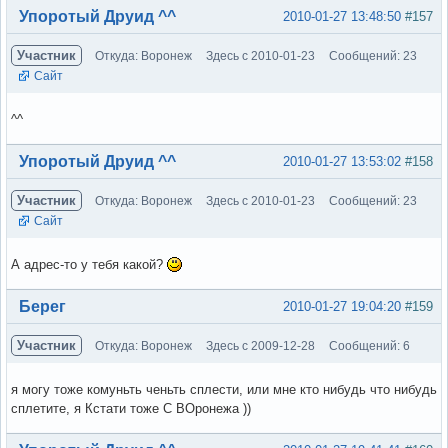
Вне форума
Упоротый Друид ^^
2010-01-27 13:48:50
#157
Участник
Откуда: Воронеж
Здесь с 2010-01-23
Сообщений: 23
Сайт
^^
Вне форума
Упоротый Друид ^^
2010-01-27 13:53:02
#158
Участник
Откуда: Воронеж
Здесь с 2010-01-23
Сообщений: 23
Сайт
А адрес-то у тебя какой?
Вне форума
Берег
2010-01-27 19:04:20
#159
Участник
Откуда: Воронеж
Здесь с 2009-12-28
Сообщений: 6
я могу тоже комуньть ченьть сплести, или мне кто нибудь что нибудь
сплетите, я Кстати тоже С ВОронежа ))