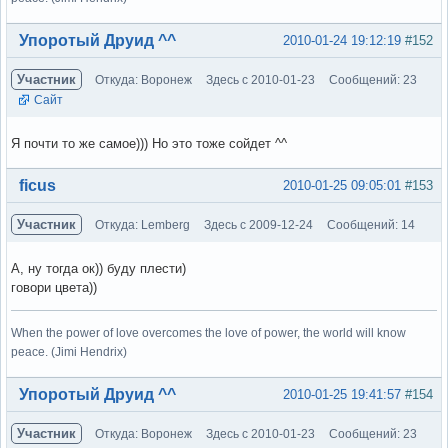
Вне форума
Упоротый Друид ^^
2010-01-24 19:12:19
#152
Участник
Откуда: Воронеж
Здесь с 2010-01-23
Сообщений: 23
Сайт
Я почти то же самое))) Но это тоже сойдет ^^
Вне форума
ficus
2010-01-25 09:05:01
#153
Участник
Откуда: Lemberg
Здесь с 2009-12-24
Сообщений: 14
А, ну тогда ок)) буду плести)
говори цвета))
When the power of love overcomes the love of power, the world will know
peace. (Jimi Hendrix)
Вне форума
Упоротый Друид ^^
2010-01-25 19:41:57
#154
Участник
Откуда: Воронеж
Здесь с 2010-01-23
Сообщений: 23