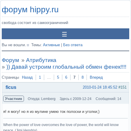
форум hippy.ru
свобода состоит из самоограничений
Вы не вошли.
Темы:
Активные
|
Без ответа
Форум
»
Атрибутика
»
)) Давай устроим глобальный обмен фенек!!!!
Страницы
Назад
1
…
5
6
7
8
Вперед
ficus
2010-01-24 18:45:52
#151
Участник
Откуда: Lemberg
Здесь с 2009-12-24
Сообщений: 14
я! я могу! но я из мулине умею ток полоски и уголки;)
When the power of love overcomes the love of power, the world will know
peace. (Jimi Hendrix)