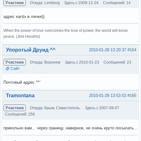
Участник
Откуда: Lemberg
Здесь с 2009-12-24
Сообщений: 14
адрес кагбэ в личке))
When the power of love overcomes the love of power, the world will know
peace. (Jimi Hendrix)
Вне форума
Упоротый Друид ^^
2010-01-29 13:20:37
#164
Участник
Откуда: Воронеж
Здесь с 2010-01-23
Сообщений: 23
Сайт
Почтовый адрес ^^`
Вне форума
Tramontana
2010-01-29 13:53:53
#165
Участник
Откуда: Крым, Севастополь.
Здесь с 2007-08-07
Сообщений: 256
прикольно вам... через границу, наверное, не очень круто посылать...