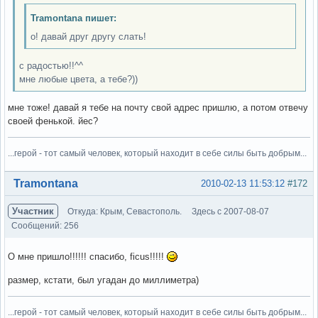
Tramontana пишет:
о! давай друг другу слать!
с радостью!!^^
мне любые цвета, а тебе?))
мне тоже! давай я тебе на почту свой адрес пришлю, а потом отвечу
своей фенькой. йес?
...герой - тот самый человек, который находит в себе силы быть добрым...
Вне форума
Tramontana
2010-02-13 11:53:12
#172
Участник
Откуда: Крым, Севастополь.
Здесь с 2007-08-07
Сообщений: 256
О мне пришло!!!!!! спасибо, ficus!!!!!
размер, кстати, был угадан до миллиметра)
...герой - тот самый человек, который находит в себе силы быть добрым...