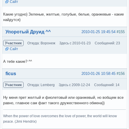
Сайт
Какие угодно) Зеленые, желтые, голубые, белые, оранжевые - какие
найдутся)
Вне форума
Упоротый Друид ^^
2010-01-25 19:45:54
#155
Участник
Откуда: Воронеж
Здесь с 2010-01-23
Сообщений: 23
Сайт
А тебе какие? ^^
Вне форума
ficus
2010-01-26 10:58:45
#156
Участник
Откуда: Lemberg
Здесь с 2009-12-24
Сообщений: 14
Ну меня прет желтый и фиолетовый или оранжевый, но вобщем все
равно, главное сам факт такого дружественного обмена))
When the power of love overcomes the love of power, the world will know
peace. (Jimi Hendrix)