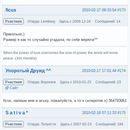
Вне форума
ficus
2010-02-17 09:33:54
#173
Участник
Откуда: Lemberg
Здесь с 2009-12-24
Сообщений: 14
Прикольно:)
Размер я как то случайно угадала, по себе меряла^^
When the power of love overcomes the love of power, the world will know
peace. (Jimi Hendrix)
Вне форума
Упоротый Друид ^^
2010-02-17 17:01:44
#174
Участник
Откуда: Воронеж
Здесь с 2010-01-23
Сообщений: 23
Сайт
ficus, напиши мне в аську, пожалуйста, а то я склеротик х) 364793061
Вне форума
S a t i v a *
2010-02-18 07:11:33
#175
Участник
Откуда: Тольятти
Здесь с 2007-02-23
Сообщений: 184