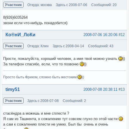
Участник
Откуда: москва
Здесь с 2008-07-06
Сообщений: 20
8(926)6035264
звони если что-нибудь понадобится)
Вне форума
Ко®нИ_ЛоКи
2008-07-06 16:20:06
#12
Участник
Откуда: Клин
Здесь с 2008-04-14
Сообщений: 43
Прости, пожалуйста, хороший человек, а имя твоё можно узнать
))
За телефон спасибо, если, что то позвоню
))
Просто быть Фриком, сложно быть жестоким
))
Вне форума
timy51
2008-07-08 20:38:11
#13
Участник
Здесь с 2008-07-08
Сообщений: 2
стасёндра а можешь и мне сплести ?
Я сам из Ташкента, к сожалению тут совсем глухо по этой части
а сам к сожалению плести не умею. Был бы очень и очень