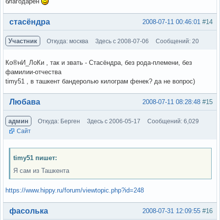
благодарен
Вне форума
стасёндра
2008-07-11 00:46:01
#14
Участник
Откуда: москва
Здесь с 2008-07-06
Сообщений: 20
Ко®нИ_ЛоКи , так и звать - Стасёндра, без рода-племени, без
фамилии-отчества
timy51 , в ташкент бандеролью килограм фенек? да не вопрос)
Вне форума
Любава
2008-07-11 08:28:48
#15
админ
Откуда: Берген
Здесь с 2006-05-17
Сообщений: 6,029
Сайт
timy51 пишет:
Я сам из Ташкента
https://www.hippy.ru/forum/viewtopic.php?id=248
Вне форума
фасолька
2008-07-31 12:09:55
#16