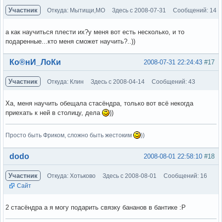
Участник
Откуда: Мытищи,МО
Здесь с 2008-07-31
Сообщений: 14
а как научиться плести их?у меня вот есть несколько, и то
подаренные...кто меня сможет научить?..))
Вне форума
Ко®нИ_ЛоКи
2008-07-31 22:24:43
#17
Участник
Откуда: Клин
Здесь с 2008-04-14
Сообщений: 43
Ха, меня научить обещала стасёндра, только вот всё некогда
приехать к ней в столицу, дела
))
Просто быть Фриком, сложно быть жестоким
))
Вне форума
dodo
2008-08-01 22:58:10
#18
Участник
Откуда: Хотьково
Здесь с 2008-08-01
Сообщений: 16
Сайт
2 стасёндра а я могу подарить связку бананов в бантике :Р