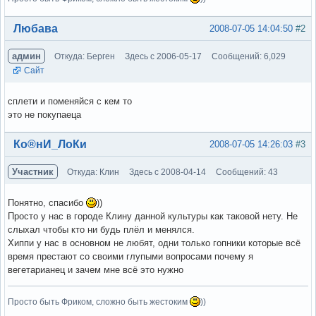
Вне форума
Любава
2008-07-05 14:04:50
#2
админ
Откуда: Берген
Здесь с 2006-05-17
Сообщений: 6,029
Сайт
сплети и поменяйся с кем то
это не покупаеца
Вне форума
Ко®нИ_ЛоКи
2008-07-05 14:26:03
#3
Участник
Откуда: Клин
Здесь с 2008-04-14
Сообщений: 43
Понятно, спасибо
))
Просто у нас в городе Клину данной культуры как таковой нету. Не
слыхал чтобы кто ни будь плёл и менялся.
Хиппи у нас в основном не любят, одни только гопники которые всё
время престают со своими глупыми вопросами почему я
вегетарианец и зачем мне всё это нужно
Просто быть Фриком, сложно быть жестоким
))