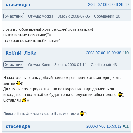
Вне форума
стасёндра
2008-07-06 09:48:28
#9
Участник
Откуда: москва
Здесь с 2008-07-06
Сообщений: 20
лови в любое время! хоть сегодня) хоть завтра)))
ниток возьму побольше))))
телефон оставить мобильный?
Вне форума
Ко®нИ_ЛоКи
2008-07-06 10:09:38
#10
Участник
Откуда: Клин
Здесь с 2008-04-14
Сообщений: 43
Я смотрю ты очень добрый человек раз прям хоть сегодня, хоть
завтра
))
Да я бы и сам с радостью, но вот курсавик надо дописать за
выходные, а если всё ок будет то на следующих обязательно
))
Оставляй
))
Просто быть Фриком, сложно быть жестоким
))
Вне форума
стасёндра
2008-07-06 15:53:12
#11