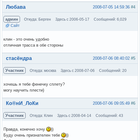
Вне форума
Любава
2008-07-05 14:59:36
#4
админ
Откуда: Берген
Здесь с 2006-05-17
Сообщений: 6,029
Сайт
клин - это очень удобно
отличная трасса в обе стороны
Вне форума
стасёндра
2008-07-06 08:40:02
#5
Участник
Откуда: москва
Здесь с 2008-07-06
Сообщений: 20
хочешь я тебе фенечку сплету?
могу научить плести)
Вне форума
Ко®нИ_ЛоКи
2008-07-06 09:05:49
#6
Участник
Откуда: Клин
Здесь с 2008-04-14
Сообщений: 43
Правда, конечно хочу
))
Буду очень признателен тебе
))