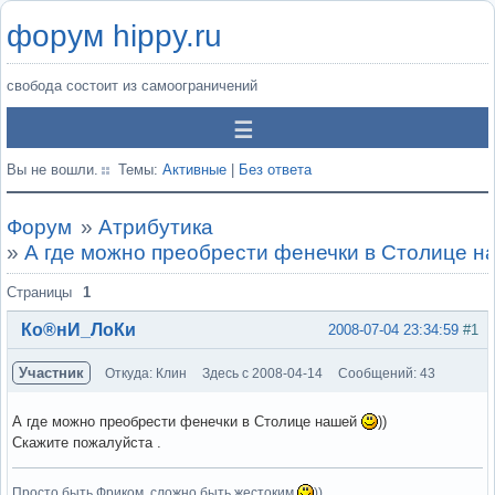
форум hippy.ru
свобода состоит из самоограничений
Вы не вошли.
Темы:
Активные
|
Без ответа
Форум
»
Атрибутика
»
А где можно преобрести фенечки в Столице на
Страницы
1
Ко®нИ_ЛоКи
2008-07-04 23:34:59
#1
Участник
Откуда: Клин
Здесь с 2008-04-14
Сообщений: 43
А где можно преобрести фенечки в Столице нашей
))
Скажите пожалуйста .
Просто быть Фриком, сложно быть жестоким
))