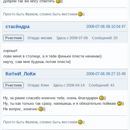
Добром так же могу ответить
))
Просто быть Фриком, сложно быть жестоким
))
Вне форума
стасёндра
2008-07-06 09:10:04
#7
Участник
Откуда: москва
Здесь с 2008-07-06
Сообщений: 20
хорошо!
лови меня в столице, а я тебе феньки плести начинаю)
научу, сам мне будешь потом плести)
Вне форума
Ко®нИ_ЛоКи
2008-07-06 09:27:15
#8
Участник
Откуда: Клин
Здесь с 2008-04-14
Сообщений: 43
Ну, за ранее спасибо конечно тебе, очень благодарен
))
Ну, ты как только так сразу, напишешь и я обязательно поймаю
))
Не вопрос, конечно
))
Просто быть Фриком, сложно быть жестоким
))