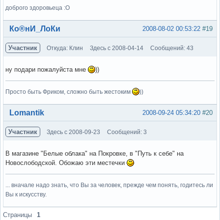
доброго здоровьеца :О
Вне форума
Ко®нИ_ЛоКи
2008-08-02 00:53:22
#19
Участник
Откуда: Клин
Здесь с 2008-04-14
Сообщений: 43
ну подари пожалуйста мне
))
Просто быть Фриком, сложно быть жестоким
))
Вне форума
Lomantik
2008-09-24 05:34:20
#20
Участник
Здесь с 2008-09-23
Сообщений: 3
В магазине "Белые облака" на Покровке, в "Путь к себе" на
Новослободской. Обожаю эти местечки
... вначале надо знать, что Вы за человек, прежде чем понять, годитесь ли
Вы к искусству.
Вне форума
Страницы
1