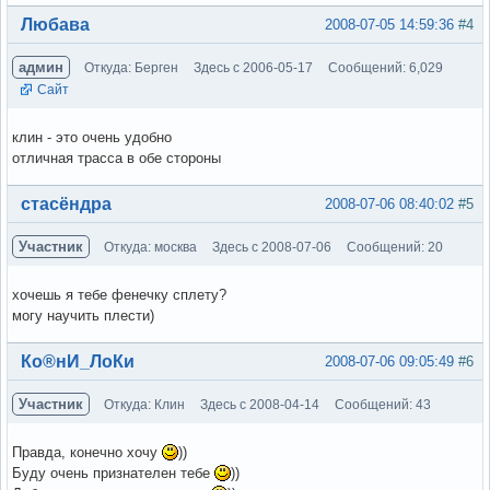
Вне форума
Любава
2008-07-05 14:59:36
#4
админ
Откуда: Берген
Здесь с 2006-05-17
Сообщений: 6,029
Сайт
клин - это очень удобно
отличная трасса в обе стороны
Вне форума
стасёндра
2008-07-06 08:40:02
#5
Участник
Откуда: москва
Здесь с 2008-07-06
Сообщений: 20
хочешь я тебе фенечку сплету?
могу научить плести)
Вне форума
Ко®нИ_ЛоКи
2008-07-06 09:05:49
#6
Участник
Откуда: Клин
Здесь с 2008-04-14
Сообщений: 43
Правда, конечно хочу
))
Буду очень признателен тебе
))