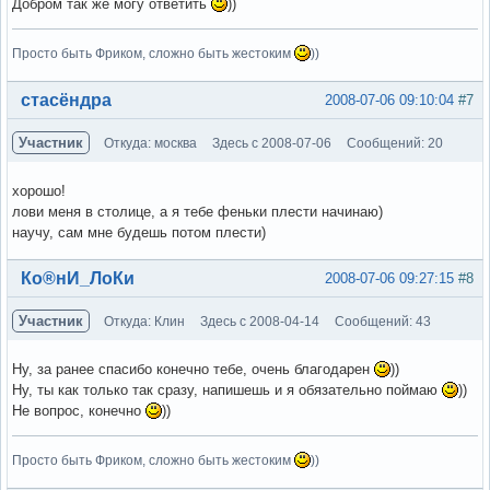
Добром так же могу ответить
))
Просто быть Фриком, сложно быть жестоким
))
Вне форума
стасёндра
2008-07-06 09:10:04
#7
Участник
Откуда: москва
Здесь с 2008-07-06
Сообщений: 20
хорошо!
лови меня в столице, а я тебе феньки плести начинаю)
научу, сам мне будешь потом плести)
Вне форума
Ко®нИ_ЛоКи
2008-07-06 09:27:15
#8
Участник
Откуда: Клин
Здесь с 2008-04-14
Сообщений: 43
Ну, за ранее спасибо конечно тебе, очень благодарен
))
Ну, ты как только так сразу, напишешь и я обязательно поймаю
))
Не вопрос, конечно
))
Просто быть Фриком, сложно быть жестоким
))