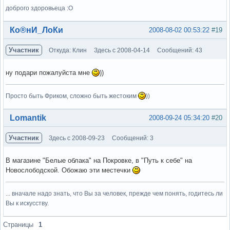
доброго здоровьеца :О
Вне форума
Ко®нИ_ЛоКи
2008-08-02 00:53:22
#19
Участник
Откуда: Клин
Здесь с 2008-04-14
Сообщений: 43
ну подари пожалуйста мне
))
Просто быть Фриком, сложно быть жестоким
))
Вне форума
Lomantik
2008-09-24 05:34:20
#20
Участник
Здесь с 2008-09-23
Сообщений: 3
В магазине "Белые облака" на Покровке, в "Путь к себе" на
Новослободской. Обожаю эти местечки
... вначале надо знать, что Вы за человек, прежде чем понять, годитесь ли
Вы к искусству.
Вне форума
Страницы
1