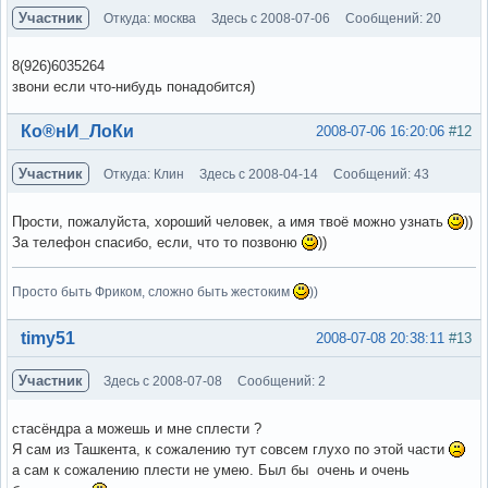
Участник
Откуда: москва
Здесь с 2008-07-06
Сообщений: 20
8(926)6035264
звони если что-нибудь понадобится)
Вне форума
Ко®нИ_ЛоКи
2008-07-06 16:20:06
#12
Участник
Откуда: Клин
Здесь с 2008-04-14
Сообщений: 43
Прости, пожалуйста, хороший человек, а имя твоё можно узнать
))
За телефон спасибо, если, что то позвоню
))
Просто быть Фриком, сложно быть жестоким
))
Вне форума
timy51
2008-07-08 20:38:11
#13
Участник
Здесь с 2008-07-08
Сообщений: 2
стасёндра а можешь и мне сплести ?
Я сам из Ташкента, к сожалению тут совсем глухо по этой части
а сам к сожалению плести не умею. Был бы очень и очень