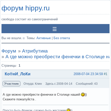
форум hippy.ru
свобода состоит из самоограничений
Вы не вошли.
Темы:
Активные
|
Без ответа
Форум
»
Атрибутика
»
А где можно преобрести фенечки в Столице на
Страницы
1
Ко®нИ_ЛоКи
2008-07-04 23:34:59
#1
Участник
Откуда: Клин
Здесь с 2008-04-14
Сообщений: 43
А где можно преобрести фенечки в Столице нашей
))
Скажите пожалуйста .
Просто быть Фриком, сложно быть жестоким
))