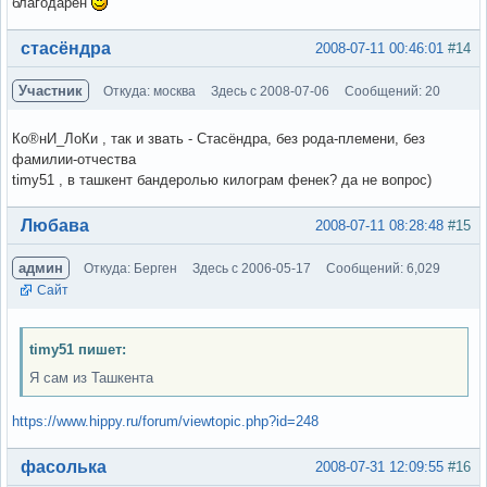
благодарен
Вне форума
стасёндра
2008-07-11 00:46:01
#14
Участник
Откуда: москва
Здесь с 2008-07-06
Сообщений: 20
Ко®нИ_ЛоКи , так и звать - Стасёндра, без рода-племени, без
фамилии-отчества
timy51 , в ташкент бандеролью килограм фенек? да не вопрос)
Вне форума
Любава
2008-07-11 08:28:48
#15
админ
Откуда: Берген
Здесь с 2006-05-17
Сообщений: 6,029
Сайт
timy51 пишет:
Я сам из Ташкента
https://www.hippy.ru/forum/viewtopic.php?id=248
Вне форума
фасолька
2008-07-31 12:09:55
#16