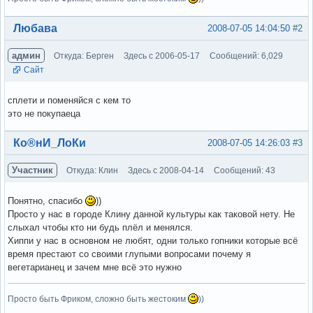
Вне форума
Любава
2008-07-05 14:04:50
#2
админ
Откуда: Берген
Здесь с 2006-05-17
Сообщений: 6,029
Сайт
сплети и поменяйся с кем то
это не покупаеца
Вне форума
Ко®нИ_ЛоКи
2008-07-05 14:26:03
#3
Участник
Откуда: Клин
Здесь с 2008-04-14
Сообщений: 43
Понятно, спасибо
))
Просто у нас в городе Клину данной культуры как таковой нету. Не
слыхал чтобы кто ни будь плёл и менялся.
Хиппи у нас в основном не любят, одни только гопники которые всё
время престают со своими глупыми вопросами почему я
вегетарианец и зачем мне всё это нужно
Просто быть Фриком, сложно быть жестоким
))