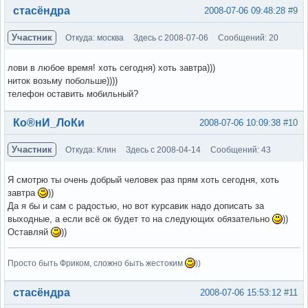
Вне форума
стасёндра
2008-07-06 09:48:28
#9
Участник
Откуда: москва
Здесь с 2008-07-06
Сообщений: 20
лови в любое время! хоть сегодня) хоть завтра)))
ниток возьму побольше))))
телефон оставить мобильный?
Вне форума
Ко®нИ_ЛоКи
2008-07-06 10:09:38
#10
Участник
Откуда: Клин
Здесь с 2008-04-14
Сообщений: 43
Я смотрю ты очень добрый человек раз прям хоть сегодня, хоть
завтра
))
Да я бы и сам с радостью, но вот курсавик надо дописать за
выходные, а если всё ок будет то на следующих обязательно
))
Оставляй
))
Просто быть Фриком, сложно быть жестоким
))
Вне форума
стасёндра
2008-07-06 15:53:12
#11