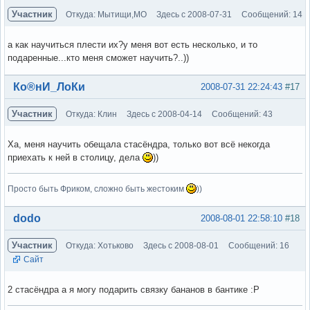
Участник
Откуда: Мытищи,МО
Здесь с 2008-07-31
Сообщений: 14
а как научиться плести их?у меня вот есть несколько, и то
подаренные...кто меня сможет научить?..))
Вне форума
Ко®нИ_ЛоКи
2008-07-31 22:24:43
#17
Участник
Откуда: Клин
Здесь с 2008-04-14
Сообщений: 43
Ха, меня научить обещала стасёндра, только вот всё некогда
приехать к ней в столицу, дела
))
Просто быть Фриком, сложно быть жестоким
))
Вне форума
dodo
2008-08-01 22:58:10
#18
Участник
Откуда: Хотьково
Здесь с 2008-08-01
Сообщений: 16
Сайт
2 стасёндра а я могу подарить связку бананов в бантике :Р